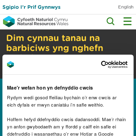
Sgipio I’r Prif Gynnwys
English
Dim cynnau tanau na
barbiciws yng nghefn
gwlad
Perygl tanau gwyllt. Gwiriwch y cyngor
diogelwch.
Hafan
Trwyddedau a chaniatadau
Ceisiadau,
>
>
Mae'r wefan hon yn defnyddio cwcis
ymgynghoriadau a phenderfyniadau ynghylch
Rydym wedi gosod ffeiliau bychain o’r enw cwcis ar
trwyddedau
Ymgynghoriadau agored o
>
Geisiadau am Drwydded i Dynnu neu Gronni Dŵr
eich dyfais er mwyn caniatáu i’n safle weithio.
Ceisiadau i amrywio
Hoffem hefyd ddefnyddio cwcis dadansoddi. Mae’r rhain
yn anfon gwybodaeth am y ffordd y caiff ein safle ei
neu ddirymu
ddefnyddio i wasanaethau o’r enw Hotjar a Google