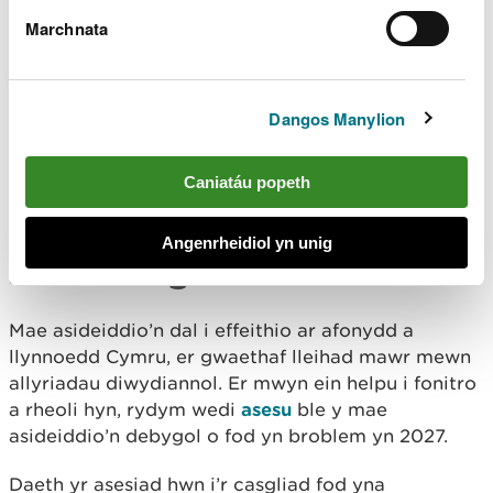
gilydd i ddiwygio’r ddogfen a elwir
Marchnata
yn
Gwasanaethau diweddaredig yr Awdurdodau
Lleol a'r amgylchedd dŵr - Nodyn Cyngor.
Mae’r nodyn cyngor ynghylch y Gyfarwyddeb
Dangos Manylion
Fframwaith Dŵr yn cynnwys astudiaethau achos
sy’n dangos sut y gallwn weithio gyda’n gilydd i
Caniatáu popeth
gael gwasanaethau “dŵr” gwell i gymunedau, yn
ogystal â’r amgylchedd ehangach.
Angenrheidiol yn unig
Asesu risg asideiddio
Mae asideiddio’n dal i effeithio ar afonydd a
llynnoedd Cymru, er gwaethaf lleihad mawr mewn
allyriadau diwydiannol. Er mwyn ein helpu i fonitro
a rheoli hyn, rydym wedi
asesu
ble y mae
asideiddio’n debygol o fod yn broblem yn 2027.
Daeth yr asesiad hwn i’r casgliad fod yna