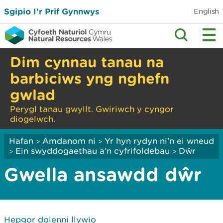
Sgipio I’r Prif Gynnwys
English
Dim cynnau tanau na
barbiciws yng nghefn
gwlad
Perygl tanau gwyllt. Gwiriwch y cyngor
diogelwch.
Hafan
Amdanom ni
Yr hyn rydyn ni’n ei wneud
>
>
Ein swyddogaethau a’n cyfrifoldebau
Dŵr
>
>
Gwella ansawdd dŵr
Hepgor dolenni llywio