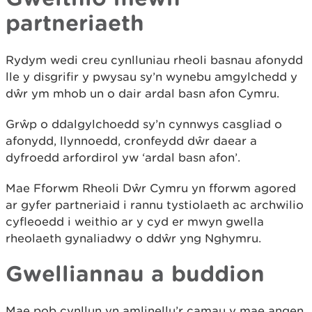
partneriaeth
Rydym wedi creu cynlluniau rheoli basnau afonydd
lle y disgrifir y pwysau sy’n wynebu amgylchedd y
dŵr ym mhob un o dair ardal basn afon Cymru.
Grŵp o ddalgylchoedd sy’n cynnwys casgliad o
afonydd, llynnoedd, cronfeydd dŵr daear a
dyfroedd arfordirol yw ‘ardal basn afon’.
Mae Fforwm Rheoli Dŵr Cymru yn fforwm agored
ar gyfer partneriaid i rannu tystiolaeth ac archwilio
cyfleoedd i weithio ar y cyd er mwyn gwella
rheolaeth gynaliadwy o ddŵr yng Nghymru.
Gwelliannau a buddion
Mae pob cynllun yn amlinellu’r camau y mae angen