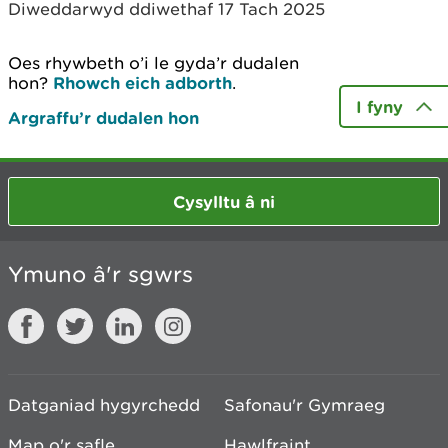
Diweddarwyd ddiwethaf 17 Tach 2025
Oes rhywbeth o’i le gyda’r dudalen
hon?
Rhowch eich adborth
.
I fyny
Argraffu’r dudalen hon
Cysylltu â ni
Ymuno â'r sgwrs
Datganiad hygyrchedd
Safonau'r Gymraeg
Map o'r safle
Hawlfraint