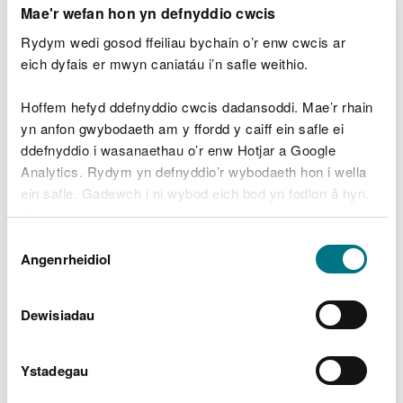
Rheoli Cemegau mewn
Mae'r wefan hon yn defnyddio cwcis
Dŵr
Rydym wedi gosod ffeiliau bychain o’r enw cwcis ar
eich dyfais er mwyn caniatáu i’n safle weithio.
Nod y dull hwn yw canolbwyntio ymdrechion ar
Hoffem hefyd ddefnyddio cwcis dadansoddi. Mae’r rhain
atebion cynaliadwy o fynd i'r afael â llygredd
yn anfon gwybodaeth am y ffordd y caiff ein safle ei
cemegol a’i leihau mewn ffordd sy'n fanteisiol o ran
ddefnyddio i wasanaethau o’r enw Hotjar a Google
cost ac a fydd o fudd i bobl a bywyd gwyllt.
Analytics. Rydym yn defnyddio’r wybodaeth hon i wella
Cafodd ei gynllunio i helpu i sicrhau cysondeb yn y
ein safle. Gadewch i ni wybod eich bod yn fodlon â hyn.
diweddariad nesaf o'r Cynlluniau Rheoli Basnau
Byddwn yn defnyddio cwci i gadw eich dewis.
Afonydd yn 2020.
Dewis
Swyddogaeth
Gellir
darllen mwy am ein cwcis
cyn i chi ddewis.
Angenrheidiol
Caniatâd
Awdurdodau Lleol
Dewisiadau
Caiff y cyngor ei lunio ar y cyd gan Cyfoeth
Naturiol Cymru a Chymdeithas Llywodraeth Leol
Ystadegau
Cymru. Mae’r ddau sefydliad wedi gweithio gyda’i