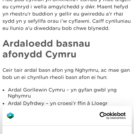
eu cymryd i wella amgylchedd y dŵr. Maent hefyd
yn rhestru’r buddion y gellir eu gwireddu a’r rhai
sydd yn y sefyllfa orau i’w cyflawni. Caiff cynlluniau
eu llunio a’u diweddaru bob chwe blynedd.
Ardaloedd basnau
afonydd Cymru
Ceir tair ardal basn afon yng Nghymru, ac mae gan
bob un ei chynllun rheoli basn afon ei hun:
Ardal Gorllewin Cymru – yn gyfan gwbl yng
Nghymru
Ardal Dyfrdwy – yn croesi’r ffin â Lloegr
Ardal Hafren – yn croesi’r ffin â Lloegr (wedi'i
harwain gan
Asiantaeth yr Amgylchedd ar
Gov.UK
)