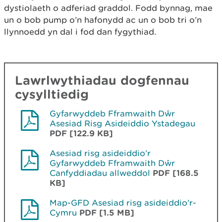
dystiolaeth o adferiad graddol. Fodd bynnag, mae
un o bob pump o’n hafonydd ac un o bob tri o’n
llynnoedd yn dal i fod dan fygythiad.
Lawrlwythiadau dogfennau
cysylltiedig
Gyfarwyddeb Fframwaith Dŵr
Asesiad Risg Asideiddio Ystadegau
PDF [122.9 KB]
Asesiad risg asideiddio’r
Gyfarwyddeb Fframwaith Dŵr
Canfyddiadau allweddol
PDF [168.5
KB]
Map-GFD Asesiad risg asideiddio’r-
Cymru
PDF [1.5 MB]