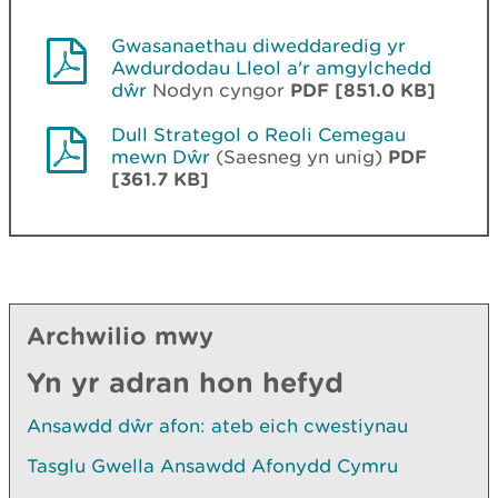
Gwasanaethau diweddaredig yr
Awdurdodau Lleol a'r amgylchedd
dŵr
Nodyn cyngor
PDF [851.0 KB]
Dull Strategol o Reoli Cemegau
mewn Dŵr
(Saesneg yn unig)
PDF
[361.7 KB]
Archwilio mwy
Yn yr adran hon hefyd
Ansawdd dŵr afon: ateb eich cwestiynau
Tasglu Gwella Ansawdd Afonydd Cymru