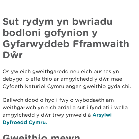
Sut rydym yn bwriadu
bodloni gofynion y
Gyfarwyddeb Fframwaith
Dŵr
Os yw eich gweithgaredd neu eich busnes yn
debygol o effeithio ar amgylchedd y dŵr, mae
Cyfoeth Naturiol Cymru angen gweithio gyda chi.
Gallwch ddod o hyd i fwy o wybodaeth am
weithgarwch yn eich ardal a sut i fynd ati i wella
amgylchedd y dŵr trwy ymweld â
Arsylwi
Dyfroedd Cymru.
Gweithio mewn