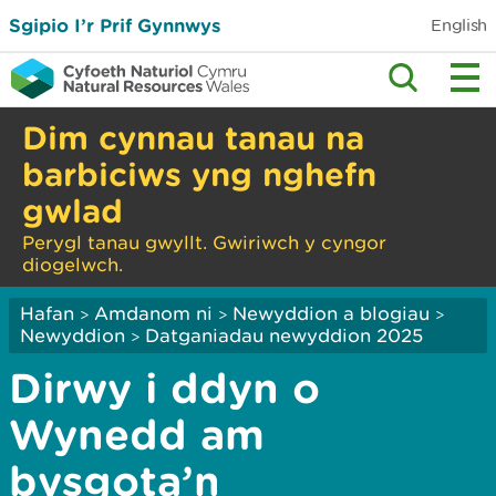
Sgipio I’r Prif Gynnwys
English
Dim cynnau tanau na
barbiciws yng nghefn
gwlad
Perygl tanau gwyllt. Gwiriwch y cyngor
diogelwch.
Hafan
Amdanom ni
Newyddion a blogiau
>
>
>
Newyddion
Datganiadau newyddion 2025
>
Dirwy i ddyn o
Wynedd am
bysgota’n