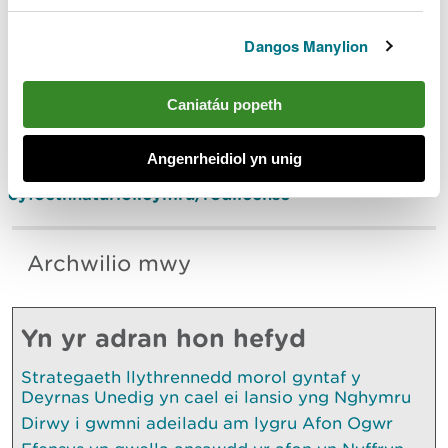
Gall unrhyw un sy'n gweld neu sy’n amau
Dangos Manylion
gweithgaredd pysgota anghyfreithlon roi gwybod i
CNC drwy ffonio ei linell ddigwyddiadau 24 awr ar
03000 65 3000 neu ar-lein yn
Caniatáu popeth
cyfoethnaturiol.cymru/reportit
Angenrheidiol yn unig
Er mwyn prynu trwydded gwialen, ewch i
cyfoethnaturiol.cymru/rodlicense
Archwilio mwy
Yn yr adran hon hefyd
Strategaeth llythrennedd morol gyntaf y
Deyrnas Unedig yn cael ei lansio yng Nghymru
Dirwy i gwmni adeiladu am lygru Afon Ogwr