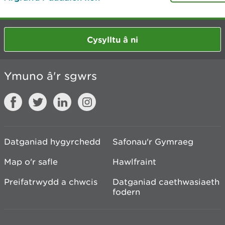
Cysylltu â ni
Ymuno â'r sgwrs
Datganiad hygyrchedd
Safonau'r Gymraeg
Map o'r safle
Hawlfraint
Preifatrwydd a chwcis
Datganiad caethwasiaeth
fodern