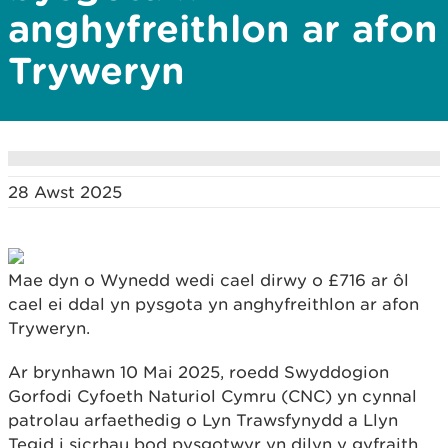
anghyfreithlon ar afon
Tryweryn
28 Awst 2025
Mae dyn o Wynedd wedi cael dirwy o £716 ar ôl
cael ei ddal yn pysgota yn anghyfreithlon ar afon
Tryweryn.
Ar brynhawn 10 Mai 2025, roedd Swyddogion
Gorfodi Cyfoeth Naturiol Cymru (CNC) yn cynnal
patrolau arfaethedig o Lyn Trawsfynydd a Llyn
Tegid i sicrhau bod pysgotwyr yn dilyn y gyfraith.