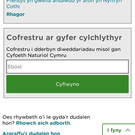
Ffensys yn gwella ansawdd yr afon yn Nyffryn
Cothi
Rhagor
Cofrestru ar gyfer cylchlythyr
Cofrestru i dderbyn diweddariadau misol gan
Cyfoeth Naturiol Cymru
Oes rhywbeth o’i le gyda’r dudalen
hon?
Rhowch eich adborth
.
I fyny
Argraffu’r dudalen hon