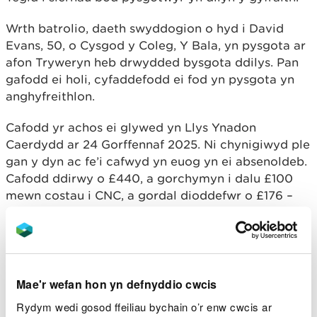
Wrth batrolio, daeth swyddogion o hyd i David
Evans, 50, o Cysgod y Coleg, Y Bala, yn pysgota ar
afon Tryweryn heb drwydded bysgota ddilys. Pan
gafodd ei holi, cyfaddefodd ei fod yn pysgota yn
anghyfreithlon.
Cafodd yr achos ei glywed yn Llys Ynadon
Caerdydd ar 24 Gorffennaf 2025. Ni chynigiwyd ple
gan y dyn ac fe’i cafwyd yn euog yn ei absenoldeb.
Cafodd ddirwy o £440, a gorchymyn i dalu £100
mewn costau i CNC, a gordal dioddefwr o £176 –
cyfanswm o £716.
Mae pysgota heb drwydded ddilys yn drosedd. Mae
trwydded pysgota â gwialen yn helpu i ariannu
gwaith hanfodol i ddiogelu a gwella stociau
Mae'r wefan hon yn defnyddio cwcis
pysgod a chynefinoedd ledled Cymru.
Rydym wedi gosod ffeiliau bychain o’r enw cwcis ar