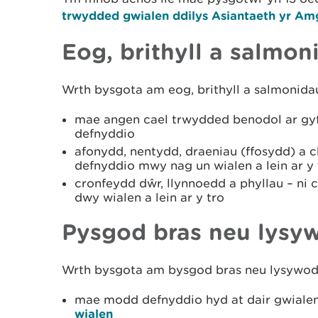
trwydded gwialen ddilys Asiantaeth yr A
Eog, brithyll a salmoni
Wrth bysgota am eog, brithyll a salmonidau 
mae angen cael trwydded benodol ar gyfe
defnyddio
afonydd, nentydd, draeniau (ffosydd) a c
defnyddio mwy nag un wialen a lein ar y 
cronfeydd dŵr, llynnoedd a phyllau – ni
dwy wialen a lein ar y tro
Pysgod bras neu lysy
Wrth bysgota am bysgod bras neu lysywod
mae modd defnyddio hyd at dair gwiale
wialen