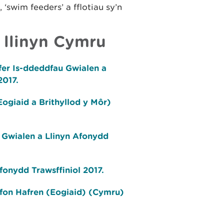
swim feeders’ a fflotiau sy’n
 llinyn Cymru
fer Is-ddeddfau Gwialen a
2017.
ogiaid a Brithyllod y Môr)
 Gwialen a Llinyn Afonydd
fonydd Trawsffiniol 2017.
Afon Hafren (Eogiaid) (Cymru)