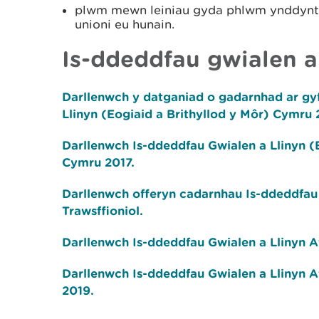
plwm mewn leiniau gyda phlwm ynddynt, ‘
unioni eu hunain.
Is-ddeddfau gwialen a
Darllenwch y datganiad o gadarnhad ar gy
Llinyn (Eogiaid a Brithyllod y Môr) Cymru 
Darllenwch Is-ddeddfau Gwialen a Llinyn (E
Cymru 2017.
Darllenwch offeryn cadarnhau Is-ddeddfau
Trawsffioniol.
Darllenwch Is-ddeddfau Gwialen a Llinyn A
Darllenwch Is-ddeddfau Gwialen a Llinyn 
2019.