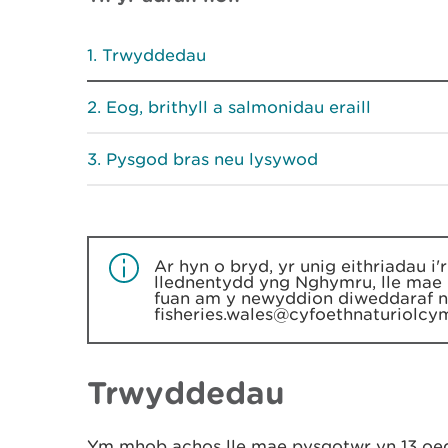
Trwyddedau
Eog, brithyll a salmonidau eraill
Pysgod bras neu lysywod
Ar hyn o bryd, yr unig eithriadau i
llednentydd yng Nghymru, lle mae 
fuan am y newyddion diweddaraf ne
fisheries.wales@cyfoethnaturiolcy
Trwyddedau
Ym mhob achos lle mae pysgotwr yn 13 oed