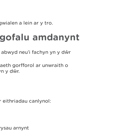
ialen a lein ar y tro.
 gofalu amdanynt
i abwyd neu’i fachyn yn y dŵr
aeth gorfforol ar unwraith o
yn y dŵr.
eithriadau canlynol:
ysau arnynt