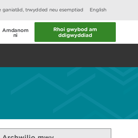
le ganiatâd, trwydded neu esemptiad
English
Rhoi gwybod am
Amdanom
ni
ddigwyddiad
Archwilio mwy