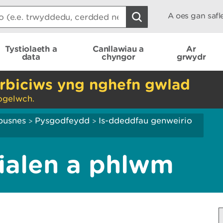
A oes gan saf
Tystiolaeth a
Canllawiau a
Ar
data
chyngor
grwydr
rbiciws yng nghefn gwlad
ogelwch.
busnes
Pysgodfeydd
Is-ddeddfau genweirio
>
>
ialen a phlwm