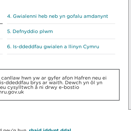
Gwialenni heb neb yn gofalu amdanynt
Defnyddio plwm
Is-ddeddfau gwialen a llinyn Cymru
'r canllaw hwn yw ar gyfer afon Hafren neu ei
is-ddeddfau brys ar waith. Dewch yn ôl yn
u cysylltwch â ni drwy e-bostio
mru.gov.uk
 neu'n hyn,
rhaid iddynt ddal