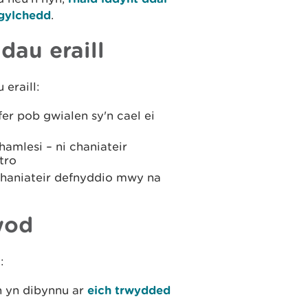
mgylchedd
.
dau eraill
eraill:
r pob gwialen sy'n cael ei
hamlesi – ni chaniateir
tro
 chaniateir defnyddio mwy na
wod
:
n yn dibynnu ar
eich trwydded