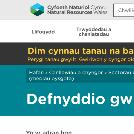
Search:
Trwyddedau a
Llifogydd
chaniatadau
Dim cynnau tanau na ba
Perygl tanau gwyllt. Gwiriwch y cyngor di
Hafan
Canllawiau a chyngor
Sectorau 
>
>
(rheolau pysgota)
Defnyddio gw
Yn yr adran hon