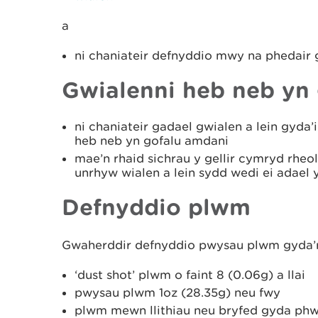
a
ni chaniateir defnyddio mwy na phedair gw
Gwialenni heb neb yn
ni chaniateir gadael gwialen a lein gyda’
heb neb yn gofalu amdani
mae’n rhaid sichrau y gellir cymryd rheol
unrhyw wialen a lein sydd wedi ei adael 
Defnyddio plwm
Gwaherddir defnyddio pwysau plwm gyda’r 
‘dust shot’ plwm o faint 8 (0.06g) a llai
pwysau plwm 1oz (28.35g) neu fwy
plwm mewn llithiau neu bryfed gyda phw