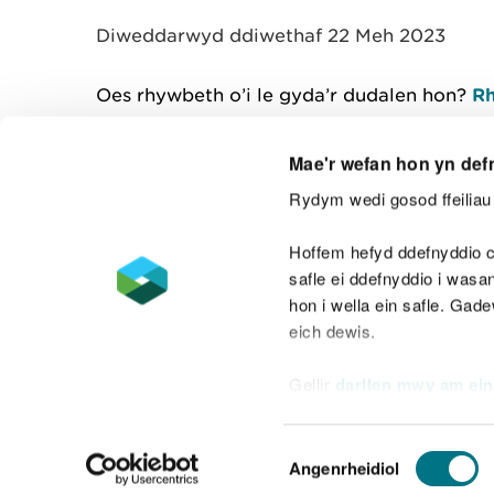
Diweddarwyd ddiwethaf 22 Meh 2023
Oes rhywbeth o’i le gyda’r dudalen hon?
Rh
Mae'r wefan hon yn def
Rydym wedi gosod ffeiliau 
Cysylltu â ni
Hoffem hefyd ddefnyddio c
safle ei ddefnyddio i was
hon i wella ein safle. Gad
eich dewis.
Datganiad hygyrchedd
Safonau'r Gymr
Gellir
darllen mwy am ein
Datganiad caethwasiaeth fodern
Dewis
Angenrheidiol
Caniatâd