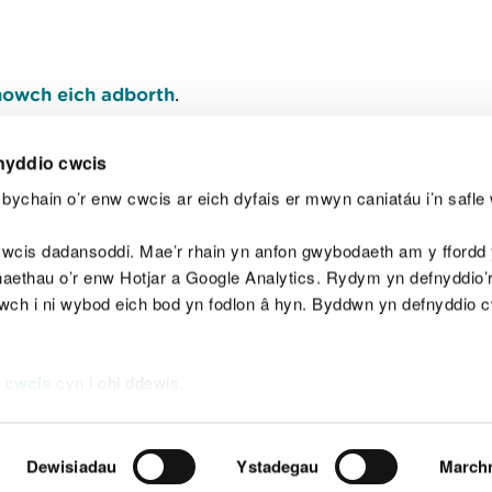
owch eich adborth
.
nyddio cwcis
bychain o’r enw cwcis ar eich dyfais er mwyn caniatáu i’n safle 
Y
wcis dadansoddi. Mae’r rhain yn anfon gwybodaeth am y ffordd y
anaethau o’r enw Hotjar a Google Analytics. Rydym yn defnyddio
ewch i ni wybod eich bod yn fodlon â hyn. Byddwn yn defnyddio 
aeg
Map o'r safle
Hawlfraint
Preifatrwydd a 
 cwcis
cyn i chi ddewis.
Dewisiadau
Ystadegau
March