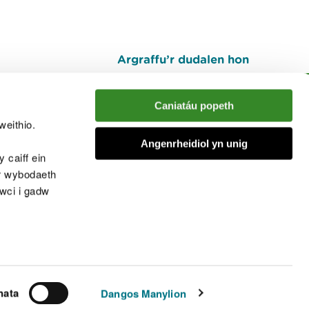
Argraffu’r dudalen hon
I fyny
Caniatáu popeth
weithio.
muno â'r sgwrs
Angenrheidiol yn unig
 caiff ein
’r wybodaeth
cwci i gadw
chwcis
nata
Dangos Manylion
© Cyfoeth Naturiol Cymru