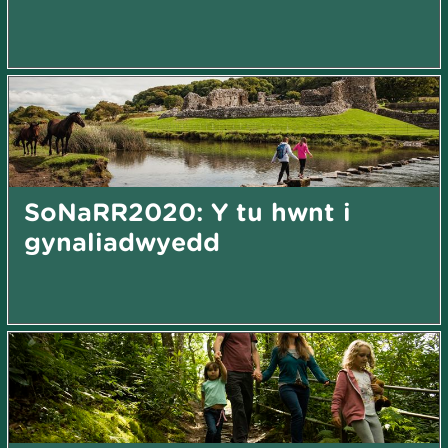
SoNaRR2020: Y tu hwnt i
gynaliadwyedd