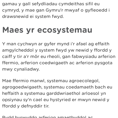
gamau y gall sefydliadau cymdeithas sifil eu
cymryd, y mae gan Gymru'r mwyaf o gyfleoedd i
drawsnewid ei system fwyd.
Maes yr ecosystemau
Y man cychwyn ar gyfer mynd i’r afael ag effaith
amgylcheddol y system fwyd yw newid y ffordd y
caiff y tir a’r môr eu rheoli, gan fabwysiadu arferion
ffermio, arferion coedwigaeth ac arferion pysgota
mwy cynaliadwy.
Mae ffermio manwl, systemau agroecolegol,
agrogoedwigaeth, systemau coedamaeth bach eu
heffaith a systemau garddwriaethol arloesol yn
opsiynau sy'n cael eu hystyried er mwyn newid y
ffordd y defnyddir tir.
Bydd hyrwyddo arferion amaethyddol ac