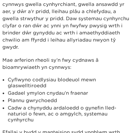
cynnwys gwella cynhyrchiant, gwella ansawdd yr
aer, y dŵr a’r pridd, lleihau plâu a chlefydau, a
gwella strwythur y pridd. Daw systemau cynhyrchu
clyfar o ran dŵr ac ynni yn fwyfwy pwysig wrth i
brinder dŵr gynyddu ac wrth i amaethyddiaeth
chwilio am ffyrdd i leihau allyriadau nwyon tŷ
gwydr.
Mae arferion rheoli sy’n fwy cydnaws â
bioamrywiaeth yn cynnwys:
Cyflwyno codlysiau blodeuol mewn
glaswelltiroedd
Gadael ymylon cnydau’n fraenar
Plannu gwrychoedd
Cadw a chynyddu ardaloedd o gynefin lled-
naturiol o fewn, ac o amgylch, systemau
cynhyrchu
Efallai y bydd y manteision sydd ynghlwm wrth