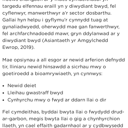
targedu elfennau eraill yn y diwydiant bwyd, fel
cyflenwyr, manwerthwyr a’r sector dosbarthu.
Gallai hyn helpu i gyflymu’r cynnydd tuag at
gynaliadwyedd, oherwydd mae gan fanwerthwyr,
fel archfarchnadoedd mawr, gryn ddylanwad ar y
diwydiant bwyd (Asiantaeth yr Amgylchedd
Ewrop, 2019).
Mae opsiynau a all esgor ar newid arferion defnydd
tir, lliniaru newid hinsawdd a sicrhau mwy o
goetiroedd a bioamrywiaeth, yn cynnwys:
Newid deiet
Lleihau gwastraff bwyd
Cynhyrchu mwy o fwyd ar ddarn llai o dir
Fel cymdeithas, byddai bwyta llai o fwydydd drud-
ar-garbon, megis bwyta llai o gig a chynhyrchion
llaeth, yn cael effaith gadarnhaol ar y cydbwysedd