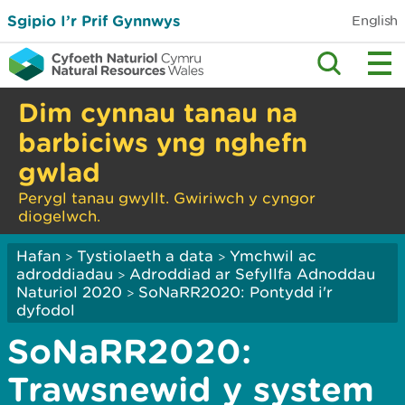
Sgipio I’r Prif Gynnwys
English
Dim cynnau tanau na
barbiciws yng nghefn
gwlad
Perygl tanau gwyllt. Gwiriwch y cyngor
diogelwch.
Hafan
Tystiolaeth a data
Ymchwil ac
>
>
adroddiadau
Adroddiad ar Sefyllfa Adnoddau
>
Naturiol 2020
SoNaRR2020: Pontydd i'r
>
dyfodol
SoNaRR2020:
Trawsnewid y system