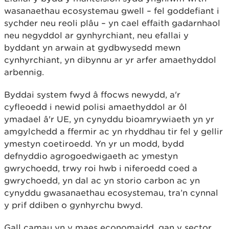
wasanaethau ecosystemau gwell – fel goddefiant i
sychder neu reoli plâu – yn cael effaith gadarnhaol
neu negyddol ar gynhyrchiant, neu efallai y
byddant yn arwain at gydbwysedd mewn
cynhyrchiant, yn dibynnu ar yr arfer amaethyddol
arbennig.
Byddai system fwyd â ffocws newydd, a'r
cyfleoedd i newid polisi amaethyddol ar ôl
ymadael â'r UE, yn cynyddu bioamrywiaeth yn yr
amgylchedd a ffermir ac yn rhyddhau tir fel y gellir
ymestyn coetiroedd. Yn yr un modd, bydd
defnyddio agrogoedwigaeth ac ymestyn
gwrychoedd, trwy roi hwb i niferoedd coed a
gwrychoedd, yn dal ac yn storio carbon ac yn
cynyddu gwasanaethau ecosystemau, tra’n cynnal
y prif ddiben o gynhyrchu bwyd.
Gall camau yn y maes economaidd, gan y sector