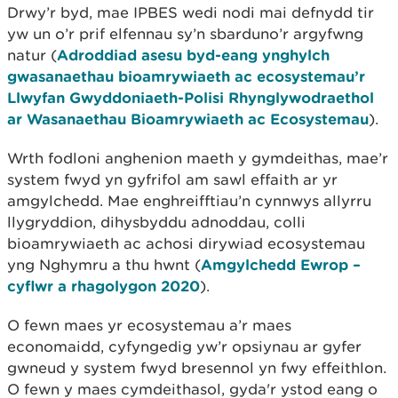
Drwy’r byd, mae IPBES wedi nodi mai defnydd tir
yw un o’r prif elfennau sy’n sbarduno’r argyfwng
natur (
Adroddiad asesu byd-eang ynghylch
gwasanaethau bioamrywiaeth ac ecosystemau’r
Llwyfan Gwyddoniaeth-Polisi Rhynglywodraethol
ar Wasanaethau Bioamrywiaeth ac Ecosystemau
).
Wrth fodloni anghenion maeth y gymdeithas, mae’r
system fwyd yn gyfrifol am sawl effaith ar yr
amgylchedd. Mae enghreifftiau’n cynnwys allyrru
llygryddion, dihysbyddu adnoddau, colli
bioamrywiaeth ac achosi dirywiad ecosystemau
yng Nghymru a thu hwnt (
Amgylchedd Ewrop –
cyflwr a rhagolygon 2020
).
O fewn maes yr ecosystemau a’r maes
economaidd, cyfyngedig yw’r opsiynau ar gyfer
gwneud y system fwyd bresennol yn fwy effeithlon.
O fewn y maes cymdeithasol, gyda'r ystod eang o