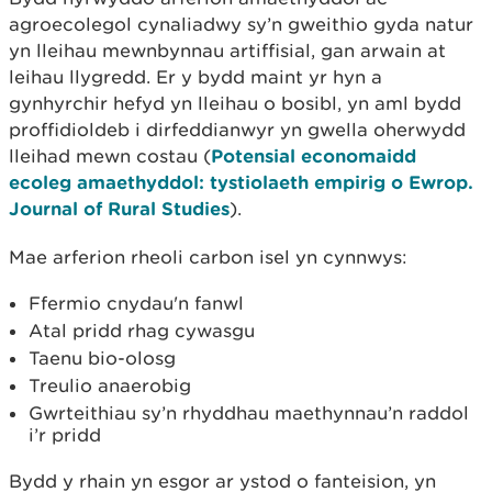
agroecolegol cynaliadwy sy’n gweithio gyda natur
yn lleihau mewnbynnau artiffisial, gan arwain at
leihau llygredd. Er y bydd maint yr hyn a
gynhyrchir hefyd yn lleihau o bosibl, yn aml bydd
proffidioldeb i dirfeddianwyr yn gwella oherwydd
lleihad mewn costau (
Potensial economaidd
ecoleg amaethyddol: tystiolaeth empirig o Ewrop.
Journal of Rural Studies
).
Mae arferion rheoli carbon isel yn cynnwys:
Ffermio cnydau'n fanwl
Atal pridd rhag cywasgu
Taenu bio-olosg
Treulio anaerobig
Gwrteithiau sy’n rhyddhau maethynnau’n raddol
i’r pridd
Bydd y rhain yn esgor ar ystod o fanteision, yn