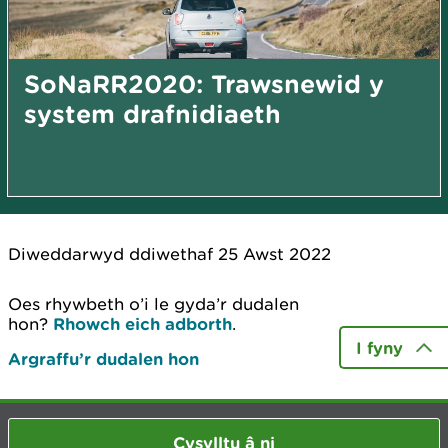
SoNaRR2020: Trawsnewid y
system drafnidiaeth
Diweddarwyd ddiwethaf 25 Awst 2022
Oes rhywbeth o’i le gyda’r dudalen
hon?
Rhowch eich adborth
.
I fyny
Argraffu’r dudalen hon
Cysylltu â ni