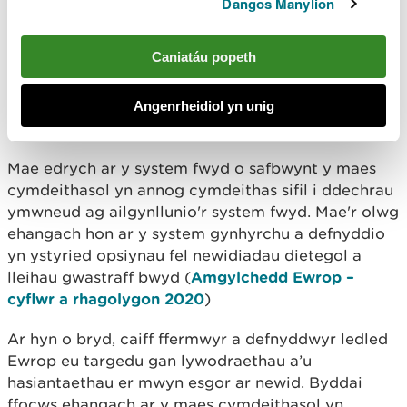
Dangos Manylion
ar rannau eraill o’r system fwyd. Er mwyn
trawsnewid y system fwyd yn llwyr, a gwneud
hynny’n ddi-oed, mae angen ymdrech ddiwyro o
Caniatáu popeth
fewn cymdeithas sifil a'r maes cymdeithasol.
Angenrheidiol yn unig
Y maes cymdeithasol
Mae edrych ar y system fwyd o safbwynt y maes
cymdeithasol yn annog cymdeithas sifil i ddechrau
ymwneud ag ailgynllunio'r system fwyd. Mae'r olwg
ehangach hon ar y system gynhyrchu a defnyddio
yn ystyried opsiynau fel newidiadau dietegol a
lleihau gwastraff bwyd (
Amgylchedd Ewrop –
cyflwr a rhagolygon 2020
)
Ar hyn o bryd, caiff ffermwyr a defnyddwyr ledled
Ewrop eu targedu gan lywodraethau a’u
hasiantaethau er mwyn esgor ar newid. Byddai
ffocws ehangach ar y maes cymdeithasol yn