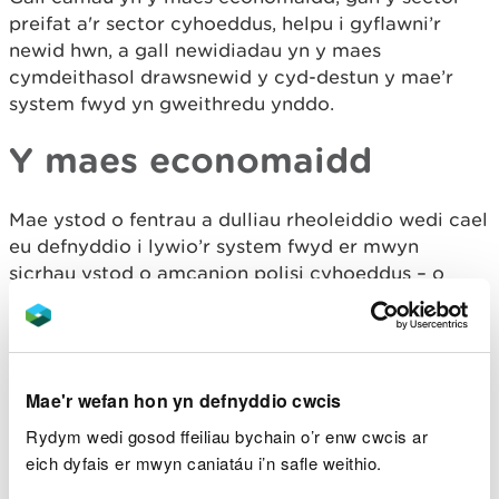
preifat a'r sector cyhoeddus, helpu i gyflawni’r
newid hwn, a gall newidiadau yn y maes
cymdeithasol drawsnewid y cyd-destun y mae’r
system fwyd yn gweithredu ynddo.
Y maes economaidd
Mae ystod o fentrau a dulliau rheoleiddio wedi cael
eu defnyddio i lywio’r system fwyd er mwyn
sicrhau ystod o amcanion polisi cyhoeddus – o
gynlluniau amaeth-amgylcheddol i Asesu Effeithiau
Amgylcheddol a chwotâu pysgod.
Mae dulliau ffermio cynaliadwy’n cynnig potensial
Mae'r wefan hon yn defnyddio cwcis
a chyfleoedd enfawr i ffermwyr, ac fe allent gynnig
sail i drawsnewid polisi amaethyddol. Mae dulliau
Rydym wedi gosod ffeiliau bychain o’r enw cwcis ar
cynaliadwy nid yn unig yn darparu bwyd iachach,
eich dyfais er mwyn caniatáu i’n safle weithio.
ond hefyd maent yn arwain at gynnydd sylweddol