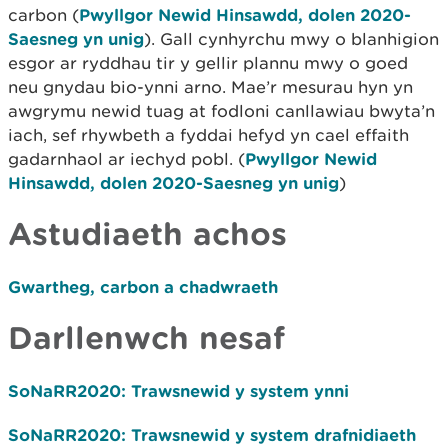
carbon (
Pwyllgor Newid Hinsawdd, dolen 2020-
Saesneg yn unig
). Gall cynhyrchu mwy o blanhigion
esgor ar ryddhau tir y gellir plannu mwy o goed
neu gnydau bio-ynni arno. Mae’r mesurau hyn yn
awgrymu newid tuag at fodloni canllawiau bwyta’n
iach, sef rhywbeth a fyddai hefyd yn cael effaith
gadarnhaol ar iechyd pobl. (
Pwyllgor Newid
Hinsawdd, dolen 2020-Saesneg yn unig
)
Astudiaeth achos
Gwartheg, carbon a chadwraeth
Darllenwch nesaf
SoNaRR2020: Trawsnewid y system ynni
SoNaRR2020: Trawsnewid y system drafnidiaeth