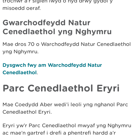
trochwr a'r siglen lwyd o hyd drwy gydol y
misoedd oeraf.
Gwarchodfeydd Natur
Cenedlaethol yng Nghymru
Mae dros 70 o Warchodfeydd Natur Cenedlaethol
yng Nghymru.
Dysgwch fwy am Warchodfeydd Natur
Cenedlaethol
.
Parc Cenedlaethol Eryri
Mae Coedydd Aber wedi’i leoli yng nghanol Parc
Cenedlaethol Eryri.
Eryri yw’r Parc Cenedlaethol mwyaf yng Nghymru
ac mae’n gartref i drefi a phentrefi hardd a’r