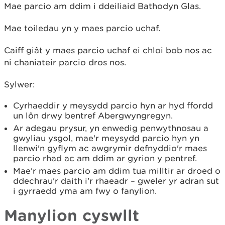
Mae parcio am ddim i ddeiliaid Bathodyn Glas.
Mae toiledau yn y maes parcio uchaf.
Caiff giât y maes parcio uchaf ei chloi bob nos ac
ni chaniateir parcio dros nos.
Sylwer:
Cyrhaeddir y meysydd parcio hyn ar hyd ffordd
un lôn drwy bentref Abergwyngregyn.
Ar adegau prysur, yn enwedig penwythnosau a
gwyliau ysgol, mae'r meysydd parcio hyn yn
llenwi'n gyflym ac awgrymir defnyddio'r maes
parcio rhad ac am ddim ar gyrion y pentref.
Mae'r maes parcio am ddim tua milltir ar droed o
ddechrau'r daith i’r rhaeadr – gweler yr adran sut
i gyrraedd yma am fwy o fanylion.
Manylion cyswllt