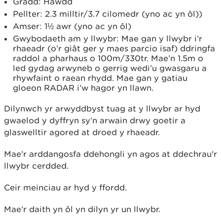
Gradd: Hawdd
Pellter: 2.3 milltir/3.7 cilomedr (yno ac yn ôl))
Amser: 1½ awr (yno ac yn ôl)
Gwybodaeth am y llwybr: Mae gan y llwybr i’r
rhaeadr (o’r giât ger y maes parcio isaf) ddringfa
raddol a pharhaus o 100m/330tr. Mae’n 1.5m o
led gydag arwyneb o gerrig wedi’u gwasgaru a
rhywfaint o raean rhydd. Mae gan y gatiau
gloeon RADAR i’w hagor yn llawn.
Dilynwch yr arwyddbyst tuag at y llwybr ar hyd
gwaelod y dyffryn sy’n arwain drwy goetir a
glaswelltir agored at droed y rhaeadr.
Mae'r arddangosfa ddehongli yn agos at ddechrau'r
llwybr cerdded.
Ceir meinciau ar hyd y ffordd.
Mae’r daith yn ôl yn dilyn yr un llwybr.