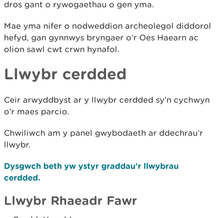
dros gant o rywogaethau o gen yma.
Mae yma nifer o nodweddion archeolegol diddorol
hefyd, gan gynnwys bryngaer o’r Oes Haearn ac
olion sawl cwt crwn hynafol.
Llwybr cerdded
Ceir arwyddbyst ar y llwybr cerdded sy’n cychwyn
o’r maes parcio.
Chwiliwch am y panel gwybodaeth ar ddechrau’r
llwybr.
Dysgwch beth yw ystyr graddau’r llwybrau
cerdded.
Llwybr Rhaeadr Fawr