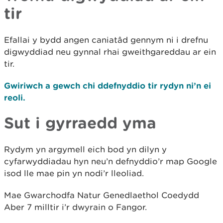
tir
Efallai y bydd angen caniatâd gennym ni i drefnu
digwyddiad neu gynnal rhai gweithgareddau ar ein
tir.
Gwiriwch a gewch chi ddefnyddio tir rydyn ni’n ei
reoli.
Sut i gyrraedd yma
Rydym yn argymell eich bod yn dilyn y
cyfarwyddiadau hyn neu’n defnyddio’r map Google
isod lle mae pin yn nodi’r lleoliad.
Mae Gwarchodfa Natur Genedlaethol Coedydd
Aber 7 milltir i’r dwyrain o Fangor.