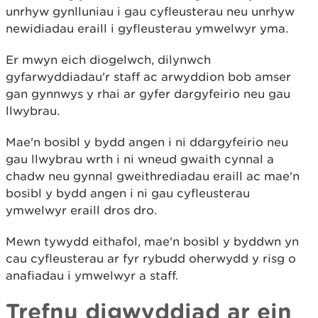
unrhyw gynlluniau i gau cyfleusterau neu unrhyw
newidiadau eraill i gyfleusterau ymwelwyr yma.
Er mwyn eich diogelwch, dilynwch
gyfarwyddiadau'r staff ac arwyddion bob amser
gan gynnwys y rhai ar gyfer dargyfeirio neu gau
llwybrau.
Mae'n bosibl y bydd angen i ni ddargyfeirio neu
gau llwybrau wrth i ni wneud gwaith cynnal a
chadw neu gynnal gweithrediadau eraill ac mae'n
bosibl y bydd angen i ni gau cyfleusterau
ymwelwyr eraill dros dro.
Mewn tywydd eithafol, mae'n bosibl y byddwn yn
cau cyfleusterau ar fyr rybudd oherwydd y risg o
anafiadau i ymwelwyr a staff.
Trefnu digwyddiad ar ein