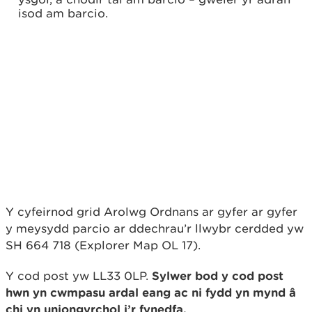
isod am barcio.
Y cyfeirnod grid Arolwg Ordnans ar gyfer ar gyfer
y meysydd parcio ar ddechrau’r llwybr cerdded yw
SH 664 718 (Explorer Map OL 17).
Y cod post yw LL33 0LP.
Sylwer bod y cod post
hwn yn cwmpasu ardal eang ac ni fydd yn mynd â
chi yn uniongyrchol i’r fynedfa.