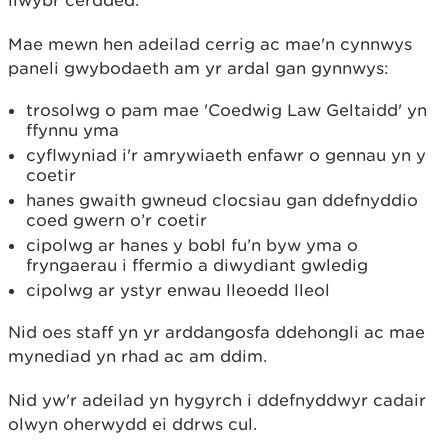
llwybr cerdded.
Mae mewn hen adeilad cerrig ac mae'n cynnwys
paneli gwybodaeth am yr ardal gan gynnwys:
trosolwg o pam mae 'Coedwig Law Geltaidd' yn
ffynnu yma
cyflwyniad i'r amrywiaeth enfawr o gennau yn y
coetir
hanes gwaith gwneud clocsiau gan ddefnyddio
coed gwern o’r coetir
cipolwg ar hanes y bobl fu’n byw yma o
fryngaerau i ffermio a diwydiant gwledig
cipolwg ar ystyr enwau lleoedd lleol
Nid oes staff yn yr arddangosfa ddehongli ac mae
mynediad yn rhad ac am ddim.
Nid yw'r adeilad yn hygyrch i ddefnyddwyr cadair
olwyn oherwydd ei ddrws cul.