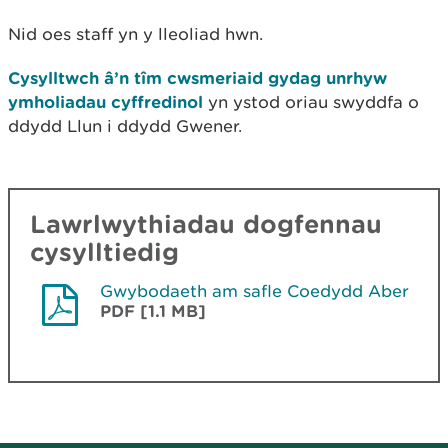
Nid oes staff yn y lleoliad hwn.
Cysylltwch â’n tîm cwsmeriaid gydag unrhyw
ymholiadau cyffredinol
yn ystod oriau swyddfa o
ddydd Llun i ddydd Gwener.
Lawrlwythiadau dogfennau
cysylltiedig
Gwybodaeth am safle Coedydd Aber
PDF [1.1 MB]