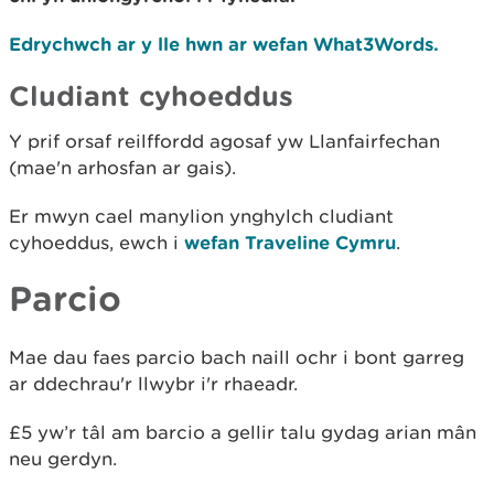
Edrychwch ar y lle hwn ar wefan What3Words.
Cludiant cyhoeddus
Y prif orsaf reilffordd agosaf yw Llanfairfechan
(mae'n arhosfan ar gais).
Er mwyn cael manylion ynghylch cludiant
cyhoeddus, ewch i
wefan Traveline Cymru
.
Parcio
Mae dau faes parcio bach naill ochr i bont garreg
ar ddechrau'r llwybr i'r rhaeadr.
£5 yw’r tâl am barcio a gellir talu gydag arian mân
neu gerdyn.