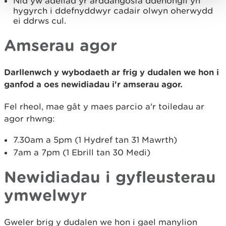
Nid yw adeilad yr arddangosfa ddehongli yn
hygyrch i ddefnyddwyr cadair olwyn oherwydd
ei ddrws cul.
Amserau agor
Darllenwch y wybodaeth ar frig y dudalen we hon i
ganfod a oes newidiadau i'r amserau agor.
Fel rheol, mae gât y maes parcio a'r toiledau ar
agor rhwng:
7.30am a 5pm (1 Hydref tan 31 Mawrth)
7am a 7pm (1 Ebrill tan 30 Medi)
Newidiadau i gyfleusterau
ymwelwyr
Gweler brig y dudalen we hon i gael manylion