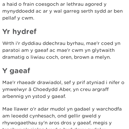
a haid o frain coesgoch ar lethrau agored y
mynyddoedd ac ar y wal garreg serth sydd ar ben
pellaf y cwm.
Yr hydref
Wrth i'r dyddiau ddechrau byrhau, mae'r coed yn
paratoi am y gaeaf ac mae'r cwm yn glytwaith
dramatig o liwiau coch, oren, brown a melyn.
Y gaeaf
Mae'r rhaeadr drawiadol, sef y prif atyniad i nifer o
ymwelwyr â Choedydd Aber, yn creu argraff
arbennig yn ystod y gaeaf.
Mae llawer o'r adar mudol yn gadael y warchodfa
am leoedd cynhesach, ond gellir gweld y
rhywogaethau sy'n aros dros y gaeaf, megis y