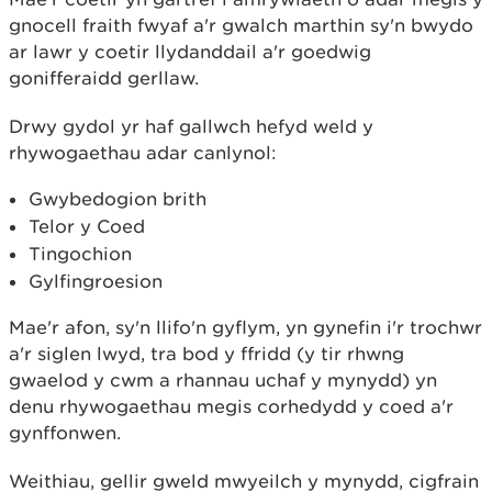
gnocell fraith fwyaf a'r gwalch marthin sy'n bwydo
ar lawr y coetir llydanddail a'r goedwig
gonifferaidd gerllaw.
Drwy gydol yr haf gallwch hefyd weld y
rhywogaethau adar canlynol:
Gwybedogion brith
Telor y Coed
Tingochion
Gylfingroesion
Mae'r afon, sy'n llifo'n gyflym, yn gynefin i'r trochwr
a'r siglen lwyd, tra bod y ffridd (y tir rhwng
gwaelod y cwm a rhannau uchaf y mynydd) yn
denu rhywogaethau megis corhedydd y coed a'r
gynffonwen.
Weithiau, gellir gweld mwyeilch y mynydd, cigfrain