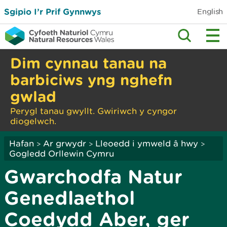
Sgipio I’r Prif Gynnwys
English
Dim cynnau tanau na
barbiciws yng nghefn
gwlad
Perygl tanau gwyllt. Gwiriwch y cyngor
diogelwch.
Hafan
Ar grwydr
Lleoedd i ymweld â hwy
>
>
>
Gogledd Orllewin Cymru
Gwarchodfa Natur
Genedlaethol
Coedydd Aber, ger