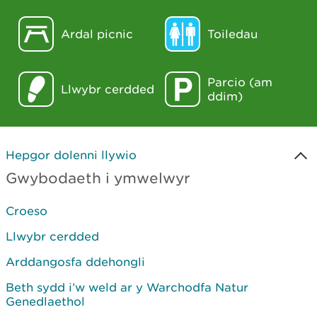
Ardal picnic
Toiledau
Parcio (am
Llwybr cerdded
ddim)
Hepgor dolenni llywio
Gwybodaeth i ymwelwyr
Croeso
Llwybr cerdded
Arddangosfa ddehongli
Beth sydd i’w weld ar y Warchodfa Natur
Genedlaethol