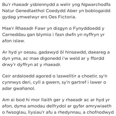
Bu’r rhaeadr ysblennydd a welir yng Ngwarchodfa
Natur Genedlaethol Coedydd Aber yn boblogaidd
gydag ymwelwyr ers Oes Fictoria.
Mae’r Rhaeadr Fawr yn disgyn o Fynyddoedd y
Carneddau gan blymio i fasn dwfn yn nyffryn yr
afon islaw.
Ar hyd yr oesau, gadawyd ôl hinsawdd, daeareg a
dyn yma, ac mae digonedd i’w weld ar y ffordd
drwy’r dyffryn at y rhaeadr.
Ceir ardaloedd agored o laswelltir a choetir, sy’n
cynnwys deri, cyll a gwern, sy’n gartref i lawer o
adar gwahanol.
Am ei bod hi mor llaith ger y rhaeadr ac ar hyd yr
afon, dyma amodau delfrydol ar gyfer amrywiaeth
o fwsoglau, llysiau’r afu a rhedynnau, a chofnodwyd