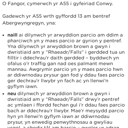
O Fangor, cymerwch yr A55 i gyfeiriad Conwy.
Gadewch yr A55 wrth gyffordd 13 am bentref
Abergwyngregyn, yna:
naill
ai dilynwch yr arwyddion parcio am ddim a
pharciwch yn y maes parcio ar gyrion y pentref.
Yna dilynwch yr arwyddion brown a gwyn i
dwristiaid am y “Rhaeadr/Falls” i gerdded tua un
filltir i ddechrau’r daith gerdded – byddwch yn
ofalus o’r traffig gan nad oes palmant mewn
mannau. Awgrymir parcio yn y maes parcio hwn
ar ddiwrnodau prysur gan fod y ddau faes parcio
ger dechrau'r llwybr yn fach ac yn llenwi'n
gyflym iawn.
neu
dilynwch yr arwyddion brown a gwyn i
dwristiaid am y “Rhaeadr/Falls” drwy’r pentref
ac ymlaen i ffordd fechan gul i’r ddau faes parcio
bach ar ddechrau’r llwybr. Mae'r meysydd parcio
hyn yn llenwi'n gyflym iawn ar ddiwrnodau
prysur, yn enwedig penwythnosau a gwyliau
ysgol, a chodir tâl am barcio – gweler yr adran