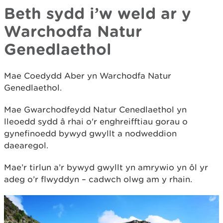
Beth sydd i’w weld ar y
Warchodfa Natur
Genedlaethol
Mae Coedydd Aber yn Warchodfa Natur
Genedlaethol.
Mae Gwarchodfeydd Natur Cenedlaethol yn
lleoedd sydd â rhai o'r enghreifftiau gorau o
gynefinoedd bywyd gwyllt a nodweddion
daearegol.
Mae’r tirlun a’r bywyd gwyllt yn amrywio yn ôl yr
adeg o’r flwyddyn – cadwch olwg am y rhain.