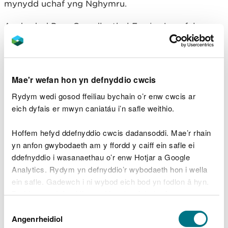
mynydd uchaf yng Nghymru.
Awdurdod Parc Cenedlaethol Eryri sy’n gofalu
amdano.
I gael mwy o wybodaeth am ymweld ag Eryri, ewch
i
wefan Awdurdod Parc Cenedlaethol Eryri
.
Mae'r wefan hon yn defnyddio cwcis
Ymweld yn ddiogel
Rydym wedi gosod ffeiliau bychain o’r enw cwcis ar
eich dyfais er mwyn caniatáu i’n safle weithio.
Rydyn ni eich eisiau chi i ddychwelyd adref yn
Hoffem hefyd ddefnyddio cwcis dadansoddi. Mae’r rhain
ddiogel ar ôl eich ymweliad yma.
yn anfon gwybodaeth am y ffordd y caiff ein safle ei
ddefnyddio i wasanaethau o’r enw Hotjar a Google
Rydych yn gyfrifol am eich diogelwch eich hun yn
Analytics. Rydym yn defnyddio’r wybodaeth hon i wella
ogystal â diogelwch unrhyw blant ac anifeiliaid
ein safle. Gadewch i ni wybod eich bod yn fodlon â hyn.
sydd gyda chi yn ystod eich ymweliad.
Byddwn yn defnyddio cwci i gadw eich dewis.
Sylwer:
Dewis
Gellir
darllen mwy am ein cwcis
cyn i chi ddewis.
Angenrheidiol
Caniatâd