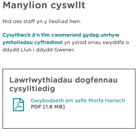
Manylion cyswllt
Nid oes staff yn y lleoliad hwn.
Cysylltwch â’n tîm cwsmeriaid gydag unrhyw
ymholiadau cyffredinol
yn ystod oriau swyddfa o
ddydd Llun i ddydd Gwener.
Lawrlwythiadau dogfennau
cysylltiedig
Gwybodaeth am safle Morfa Harlech
PDF [1.8 MB]