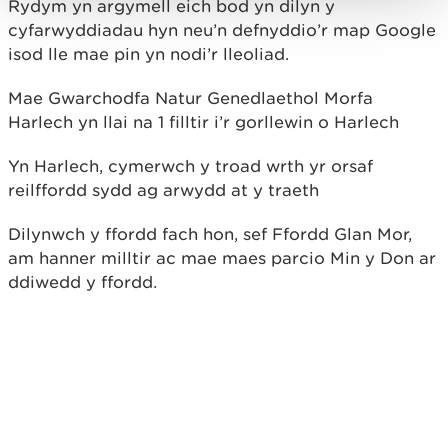
Rydym yn argymell eich bod yn dilyn y
cyfarwyddiadau hyn neu’n defnyddio’r map Google
isod lle mae pin yn nodi’r lleoliad.
Mae Gwarchodfa Natur Genedlaethol Morfa
Harlech yn llai na 1 filltir i’r gorllewin o Harlech
Yn Harlech, cymerwch y troad wrth yr orsaf
reilffordd sydd ag arwydd at y traeth
Dilynwch y ffordd fach hon, sef Ffordd Glan Mor,
am hanner milltir ac mae maes parcio Min y Don ar
ddiwedd y ffordd.