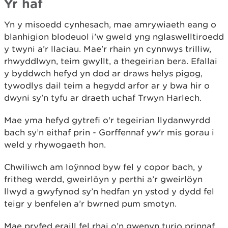
Yr haf
Yn y misoedd cynhesach, mae amrywiaeth eang o
blanhigion blodeuol i’w gweld yng nglaswelltiroedd
y twyni a’r llaciau. Mae'r rhain yn cynnwys trilliw,
rhwyddlwyn, teim gwyllt, a thegeirian bera. Efallai
y byddwch hefyd yn dod ar draws helys pigog,
tywodlys dail teim a hegydd arfor ar y bwa hir o
dwyni sy'n tyfu ar draeth uchaf Trwyn Harlech.
Mae yma hefyd gytrefi o'r tegeirian llydanwyrdd
bach sy’n eithaf prin - Gorffennaf yw'r mis gorau i
weld y rhywogaeth hon.
Chwiliwch am loÿnnod byw fel y copor bach, y
fritheg werdd, gweirlöyn y perthi a’r gweirlöyn
llwyd a gwyfynod sy’n hedfan yn ystod y dydd fel
teigr y benfelen a’r bwrned pum smotyn.
Mae pryfed eraill fel rhai o’n gwenyn turio prinnaf,