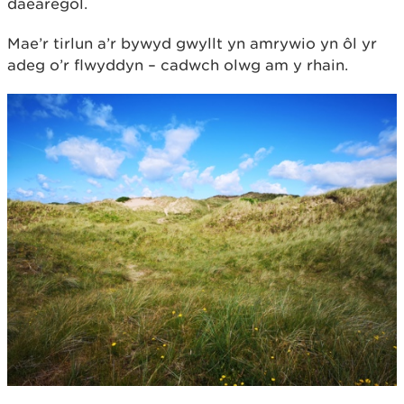
daearegol.
Mae’r tirlun a’r bywyd gwyllt yn amrywio yn ôl yr
adeg o’r flwyddyn – cadwch olwg am y rhain.