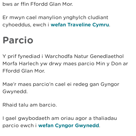
bws ar ffin Ffordd Glan Mor.
Er mwyn cael manylion ynghylch cludiant
cyhoeddus, ewch i
wefan Traveline Cymru
.
Parcio
Y prif fynediad i Warchodfa Natur Genedlaethol
Morfa Harlech yw drwy maes parcio Min y Don ar
Ffordd Glan Mor.
Mae’r maes parcio’n cael ei redeg gan Gyngor
Gwynedd.
Rhaid talu am barcio.
I gael gwybodaeth am oriau agor a thaliadau
parcio ewch i
wefan Cyngor Gwynedd
.