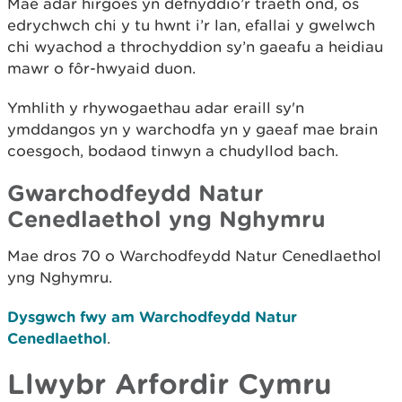
Mae adar hirgoes yn defnyddio’r traeth ond, os
edrychwch chi y tu hwnt i’r lan, efallai y gwelwch
chi wyachod a throchyddion sy’n gaeafu a heidiau
mawr o fôr-hwyaid duon.
Ymhlith y rhywogaethau adar eraill sy'n
ymddangos yn y warchodfa yn y gaeaf mae brain
coesgoch, bodaod tinwyn a chudyllod bach.
Gwarchodfeydd Natur
Cenedlaethol yng Nghymru
Mae dros 70 o Warchodfeydd Natur Cenedlaethol
yng Nghymru.
Dysgwch fwy am Warchodfeydd Natur
Cenedlaethol
.
Llwybr Arfordir Cymru