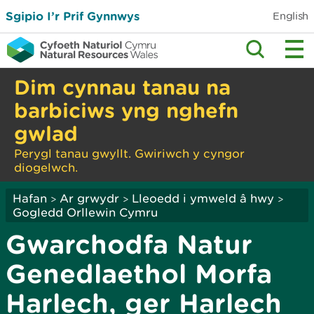
Sgipio I’r Prif Gynnwys
English
Dim cynnau tanau na
barbiciws yng nghefn
gwlad
Perygl tanau gwyllt. Gwiriwch y cyngor
diogelwch.
Hafan
Ar grwydr
Lleoedd i ymweld â hwy
>
>
>
Gogledd Orllewin Cymru
Gwarchodfa Natur
Genedlaethol Morfa
Harlech, ger Harlech