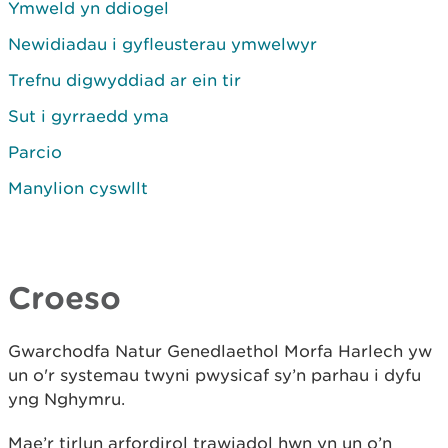
Ymweld yn ddiogel
Newidiadau i gyfleusterau ymwelwyr
Trefnu digwyddiad ar ein tir
Sut i gyrraedd yma
Parcio
Manylion cyswllt
Croeso
Gwarchodfa Natur Genedlaethol Morfa Harlech yw
un o'r systemau twyni pwysicaf sy’n parhau i dyfu
yng Nghymru.
Mae’r tirlun arfordirol trawiadol hwn yn un o’n