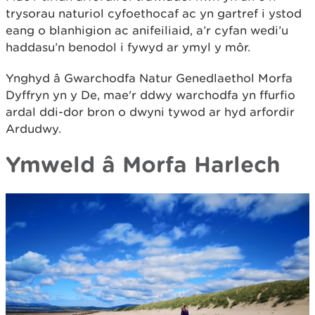
trysorau naturiol cyfoethocaf ac yn gartref i ystod
eang o blanhigion ac anifeiliaid, a’r cyfan wedi’u
haddasu’n benodol i fywyd ar ymyl y môr.
Ynghyd â Gwarchodfa Natur Genedlaethol Morfa
Dyffryn yn y De, mae'r ddwy warchodfa yn ffurfio
ardal ddi-dor bron o dwyni tywod ar hyd arfordir
Ardudwy.
Ymweld â Morfa Harlech