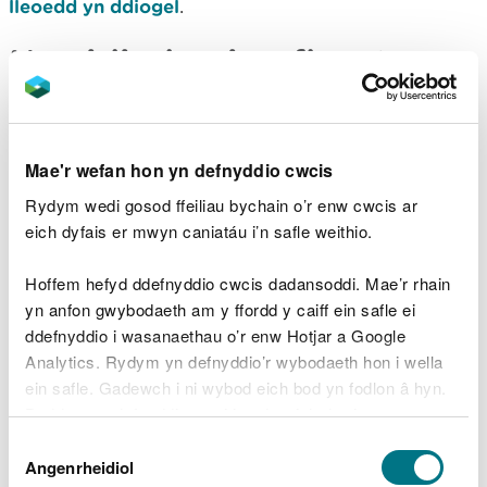
lleoedd yn ddiogel
.
Newidiadau i gyfleusterau
ymwelwyr
Gweler brig y dudalen we hon i gael manylion
Mae'r wefan hon yn defnyddio cwcis
unrhyw gynlluniau i gau cyfleusterau neu unrhyw
Rydym wedi gosod ffeiliau bychain o’r enw cwcis ar
newidiadau eraill i gyfleusterau ymwelwyr yma.
eich dyfais er mwyn caniatáu i’n safle weithio.
Er mwyn eich diogelwch, dilynwch
Hoffem hefyd ddefnyddio cwcis dadansoddi. Mae’r rhain
gyfarwyddiadau'r staff ac arwyddion bob amser
yn anfon gwybodaeth am y ffordd y caiff ein safle ei
gan gynnwys y rhai ar gyfer dargyfeirio neu gau
ddefnyddio i wasanaethau o’r enw Hotjar a Google
llwybrau.
Analytics. Rydym yn defnyddio’r wybodaeth hon i wella
Mae'n bosibl y bydd angen i ni ddargyfeirio neu
ein safle. Gadewch i ni wybod eich bod yn fodlon â hyn.
gau llwybrau wrth i ni wneud gwaith cynnal a
Byddwn yn defnyddio cwci i gadw eich dewis.
chadw neu gynnal gweithrediadau eraill ac mae'n
Dewis
bosibl y bydd angen i ni gau cyfleusterau
Gellir
darllen mwy am ein cwcis
cyn i chi ddewis.
Angenrheidiol
Caniatâd