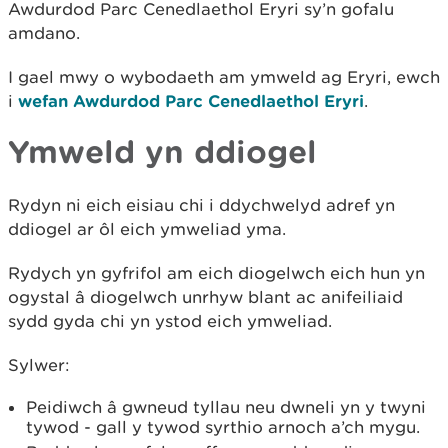
Awdurdod Parc Cenedlaethol Eryri sy’n gofalu
amdano.
I gael mwy o wybodaeth am ymweld ag Eryri, ewch
i
wefan Awdurdod Parc Cenedlaethol Eryri
.
Ymweld yn ddiogel
Rydyn ni eich eisiau chi i ddychwelyd adref yn
ddiogel ar ôl eich ymweliad yma.
Rydych yn gyfrifol am eich diogelwch eich hun yn
ogystal â diogelwch unrhyw blant ac anifeiliaid
sydd gyda chi yn ystod eich ymweliad.
Sylwer:
Peidiwch â gwneud tyllau neu dwneli yn y twyni
tywod - gall y tywod syrthio arnoch a’ch mygu.