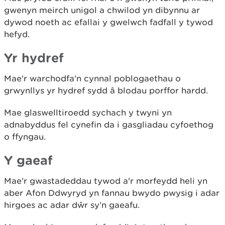
gwenyn meirch unigol a chwilod yn dibynnu ar
dywod noeth ac efallai y gwelwch fadfall y tywod
hefyd.
Yr hydref
Mae'r warchodfa'n cynnal poblogaethau o
grwynllys yr hydref sydd â blodau porffor hardd.
Mae glaswelltiroedd sychach y twyni yn
adnabyddus fel cynefin da i gasgliadau cyfoethog
o ffyngau.
Y gaeaf
Mae'r gwastadeddau tywod a'r morfeydd heli yn
aber Afon Ddwyryd yn fannau bwydo pwysig i adar
hirgoes ac adar dŵr sy’n gaeafu.