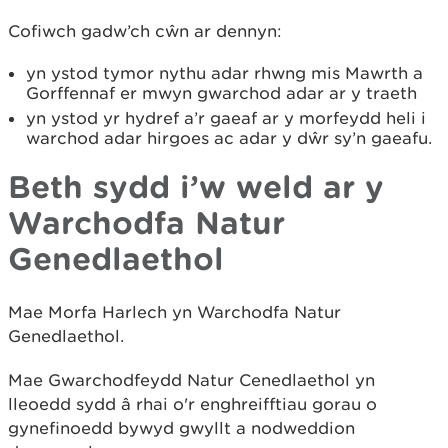
Cofiwch gadw’ch cŵn ar dennyn:
yn ystod tymor nythu adar rhwng mis Mawrth a
Gorffennaf er mwyn gwarchod adar ar y traeth
yn ystod yr hydref a’r gaeaf ar y morfeydd heli i
warchod adar hirgoes ac adar y dŵr sy’n gaeafu.
Beth sydd i’w weld ar y
Warchodfa Natur
Genedlaethol
Mae Morfa Harlech yn Warchodfa Natur
Genedlaethol.
Mae Gwarchodfeydd Natur Cenedlaethol yn
lleoedd sydd â rhai o'r enghreifftiau gorau o
gynefinoedd bywyd gwyllt a nodweddion