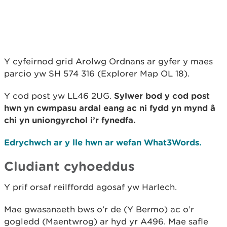
Y cyfeirnod grid Arolwg Ordnans ar gyfer y maes
parcio yw SH 574 316 (Explorer Map OL 18).
Y cod post yw LL46 2UG.
Sylwer bod y cod post
hwn yn cwmpasu ardal eang ac ni fydd yn mynd â
chi yn uniongyrchol i’r fynedfa.
Edrychwch ar y lle hwn ar wefan What3Words.
Cludiant cyhoeddus
Y prif orsaf reilffordd agosaf yw Harlech.
Mae gwasanaeth bws o’r de (Y Bermo) ac o’r
gogledd (Maentwrog) ar hyd yr A496. Mae safle