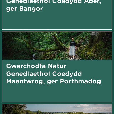
Genedlaethol Coedydd Aber,
ger Bangor
Gwarchodfa Natur
Genedlaethol Coedydd
Maentwrog, ger Porthmadog