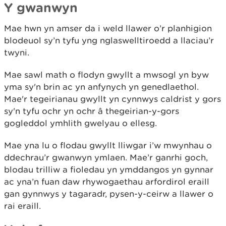
Y gwanwyn
Mae hwn yn amser da i weld llawer o’r planhigion
blodeuol sy’n tyfu yng nglaswelltiroedd a llaciau’r
twyni.
Mae sawl math o flodyn gwyllt a mwsogl yn byw
yma sy'n brin ac yn anfynych yn genedlaethol.
Mae'r tegeirianau gwyllt yn cynnwys caldrist y gors
sy'n tyfu ochr yn ochr â thegeirian-y-gors
gogleddol ymhlith gwelyau o ellesg.
Mae yna lu o flodau gwyllt lliwgar i’w mwynhau o
ddechrau’r gwanwyn ymlaen. Mae’r ganrhi goch,
blodau trilliw a fioledau yn ymddangos yn gynnar
ac yna’n fuan daw rhywogaethau arfordirol eraill
gan gynnwys y tagaradr, pysen-y-ceirw a llawer o
rai eraill.