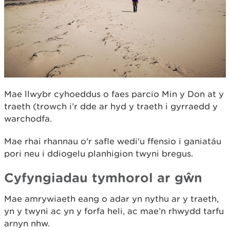
Mae llwybr cyhoeddus o faes parcio Min y Don at y
traeth (trowch i’r dde ar hyd y traeth i gyrraedd y
warchodfa.
Mae rhai rhannau o'r safle wedi'u ffensio i ganiatáu
pori neu i ddiogelu planhigion twyni bregus.
Cyfyngiadau tymhorol ar gŵn
Mae amrywiaeth eang o adar yn nythu ar y traeth,
yn y twyni ac yn y forfa heli, ac mae’n rhwydd tarfu
arnyn nhw.