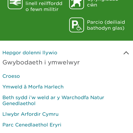
linell reilffordd
cŵn
o fewn milltir
Parcio (deiliaid
bathodyn glas)
Hepgor dolenni llywio
Gwybodaeth i ymwelwyr
Croeso
Ymweld â Morfa Harlech
Beth sydd i’w weld ar y Warchodfa Natur
Genedlaethol
Llwybr Arfordir Cymru
Parc Cenedlaethol Eryri