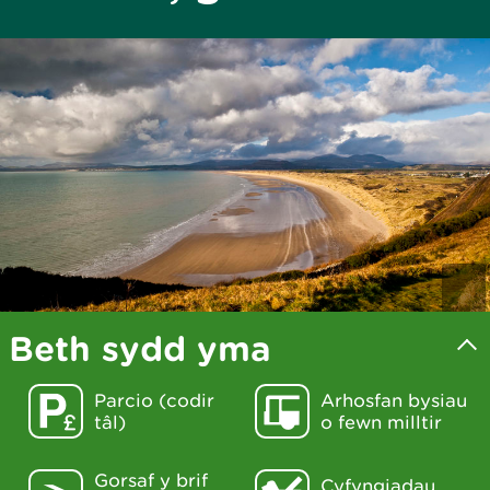
Beth sydd yma
Parcio (codir
Arhosfan bysiau
tâl)
o fewn milltir
Gorsaf y brif
Cyfyngiadau