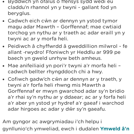
Byddwch yn ofalus o ffensys sydd wedi eu
claddu’n rhannol yn y twyni - gallant fod yn
beryglus.
Cadwch eich cŵn ar dennyn yn ystod tymor
magu adar Mawrth – Gorffennaf; mae cwtiaid
torchog yn nythu ar y traeth ac adar eraill yn y
twyni ac ar y morfa heli.
Peidiwch â chyffwrdd â gweddillion milwrol - fe
allant ‑rwydro! Ffoniwch yr Heddlu ar 999 pe
baech yn gweld unrhyw beth amheus.
Mae anifeiliaid yn pori’r twyni a’r morfa heli –
cadwch bellter rhyngddoch chi a hwy.
Cofiwch gadw’ch cŵn ar dennyn ar y traeth, y
twyni a’r forfa heli rhwng mis Mawrth a
Gorffennaf er mwyn gwarchod adar sy’n bridio
a’r rhai sy’n nythu ar y ddaear; ac ar y forfa heli
a’r aber yn ystod yr hydref a’r gaeaf i warchod
adar hirgoes ac adar y dŵr sy’n gaeafu.
Am gyngor ac awgrymiadau i'ch helpu i
gynllunio'ch ymweliad, ewch i dudalen
Ymweld â'n