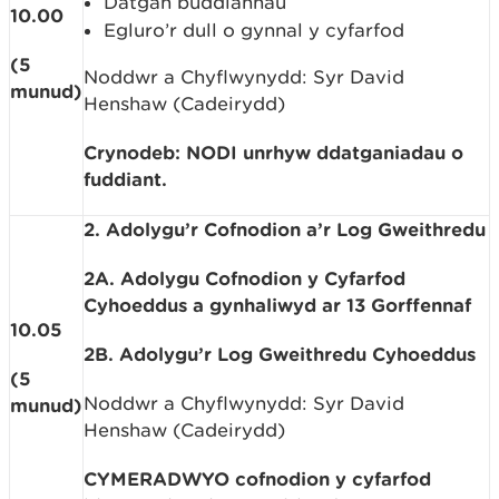
Datgan buddiannau
10.00
Egluro’r dull o gynnal y cyfarfod
(5
Noddwr a Chyflwynydd: Syr David
munud)
Henshaw (Cadeirydd)
Crynodeb: NODI unrhyw ddatganiadau o
fuddiant.
2. Adolygu’r Cofnodion a’r Log Gweithredu
2A. Adolygu Cofnodion y Cyfarfod
Cyhoeddus a gynhaliwyd ar 13 Gorffennaf
10.05
2B. Adolygu’r Log Gweithredu Cyhoeddus
(5
Noddwr a Chyflwynydd: Syr David
munud)
Henshaw (Cadeirydd)
CYMERADWYO cofnodion y cyfarfod