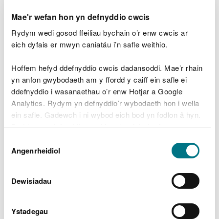
Arbenigol Arweiniol, Cynllunio
Corfforaethol a Pherfformiad
Mae'r wefan hon yn defnyddio cwcis
Rydym wedi gosod ffeiliau bychain o’r enw cwcis ar
Crynodeb: CYMERADWYO Adroddiad
eich dyfais er mwyn caniatáu i’n safle weithio.
Chwarter 1 Dangosfwrdd Perfformiad y
Cynllun Busnes
Hoffem hefyd ddefnyddio cwcis dadansoddi. Mae’r rhain
Cyfeirnod y Papur: 22-09-B10
yn anfon gwybodaeth am y ffordd y caiff ein safle ei
ddefnyddio i wasanaethau o’r enw Hotjar a Google
8. Adolygu Penderfyniad ar Helfeydd Dilyn
Analytics. Rydym yn defnyddio’r wybodaeth hon i wella
Trywydd
ein safle. Gadewch i ni wybod eich bod yn fodlon â hyn.
Byddwn yn defnyddio cwci i gadw eich dewis.
11.45
Noddwr: Ceri Davies, Cyfarwyddwr
Dewis
Gweithredol Tystiolaeth, Polisi a
Gellir
darllen mwy am ein cwcis
cyn i chi ddewis.
(20
Angenrheidiol
Caniatâd
Thrwyddedu
munud)
Cyflwynydd: Ieuan Williams, Uwch Syrfëwr
Dewisiadau
Arbenigol
Ystadegau
Crynodeb: CYMERADWYO'R adolygiad o'r