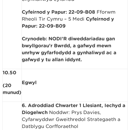
Cyfeirnod y Papur: 22-09-B08
Fforwm
Rheoli Tir Cymru – 5 Medi
Cyfeirnod y
Papur: 22-09-B09
Crynodeb: NODI’R diweddariadau gan
bwyllgorau’r Bwrdd, a gafwyd mewn
unrhyw gyfarfodydd a gynhaliwyd ac a
gafwyd y tu allan iddynt.
10.50
Egwyl
(20
munud)
6. Adroddiad Chwarter 1 Llesiant, Iechyd a
Diogelwch
Noddwr: Prys Davies,
Cyfarwyddwr Gweithredol Strategaeth a
Datblygu Corfforaethol