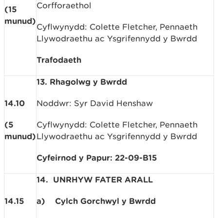
Corfforaethol
(15
munud)
Cyflwynydd: Colette Fletcher, Pennaeth
Llywodraethu ac Ysgrifennydd y Bwrdd
Trafodaeth
13. Rhagolwg y Bwrdd
14.10
Noddwr: Syr David Henshaw
(5
Cyflwynydd: Colette Fletcher, Pennaeth
munud)
Llywodraethu ac Ysgrifennydd y Bwrdd
Cyfeirnod y Papur: 22-09-B15
14.
UNRHYW FATER ARALL
14.15
a)
Cylch Gorchwyl y Bwrdd