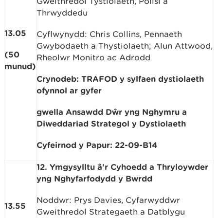
Gweithredol Tystiolaeth, Polisi a
Thrwyddedu
13.05
Cyflwynydd: Chris Collins, Pennaeth
Gwybodaeth a Thystiolaeth; Alun Attwood,
(50
Rheolwr Monitro ac Adrodd
munud)
Crynodeb: TRAFOD y sylfaen dystiolaeth
ofynnol ar gyfer
gwella Ansawdd Dŵr yng Nghymru a
Diweddariad Strategol y Dystiolaeth
Cyfeirnod y Papur: 22-09-B14
12. Ymgysylltu â'r Cyhoedd a Thryloywder
yng Nghyfarfodydd y Bwrdd
Noddwr: Prys Davies, Cyfarwyddwr
13.55
Gweithredol Strategaeth a Datblygu