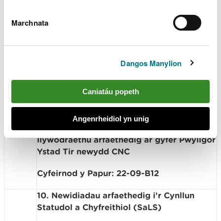
penderfyniad ar Helfeydd Dilyn Trywydd
Marchnata
Cyfeirnod y Papur: 22-09-B17
9. Pwyllgor Ystad Tir CNC Arfaethedig
Dangos Manylion
Noddwr: Gareth O’Shea, Cyfarwyddwr
Gweithredol Gweithrediadau Cyflwynydd:
Caniatáu popeth
12.05
Colette Fletcher, Pennaeth Llywodraethu
ac Ysgrifennydd y Bwrdd
(15
Angenrheidiol yn unig
munud)
Crynodeb: CYMERADWYO'R trefniadau
llywodraethu arfaethedig ar gyfer Pwyllgor
Ystad Tir newydd CNC
Cyfeirnod y Papur: 22-09-B12
10. Newidiadau arfaethedig i'r Cynllun
Statudol a Chyfreithiol (SaLS)