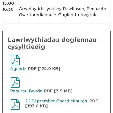
15.00 i
Arweinydd: Lyndsey Rawlinson, Pennaeth
16.30
Gweithrediadau Y Gogledd-ddwyrain
Lawrlwythiadau dogfennau
cysylltiedig
Agenda
PDF [174.9 KB]
Papurau Bwrdd
PDF [3.9 MB]
22 September Board Minutes ­
PDF
[193.0 KB]