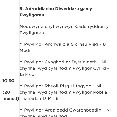
5. Adroddiadau Diweddaru gan y
Pwyllgorau
Noddwyr a chyflwynwyr: Cadeiryddion y
Pwyllgorau
Y Pwyllgor Archwilio a Sicrhau Risg – 8
Medi
Y Pwyllgor Cynghori ar Dystiolaeth – Ni
chynhaliwyd cyfarfod Y Pwyllgor Cyllid –
15 Medi
10.30
Y Pwyllgor Rheoli Risg Llifogydd – Ni
(20
chynhaliwyd cyfarfod Y Pwyllgor Pobl a
munud)
Thaliadau 13 Medi
Y Pwyllgor Ardaloedd Gwarchodedig – Ni
chynhaliwyd cyfarfod