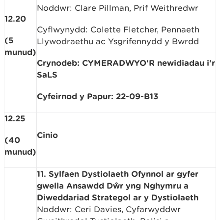
Noddwr: Clare Pillman, Prif Weithredwr
12.20
Cyflwynydd: Colette Fletcher, Pennaeth
(5
Llywodraethu ac Ysgrifennydd y Bwrdd
munud)
Crynodeb: CYMERADWYO'R newidiadau i'r
SaLS
Cyfeirnod y Papur: 22-09-B13
12.25
Cinio
(40
munud)
11. Sylfaen Dystiolaeth Ofynnol ar gyfer
gwella Ansawdd Dŵr yng Nghymru a
Diweddariad Strategol ar y Dystiolaeth
Noddwr: Ceri Davies, Cyfarwyddwr