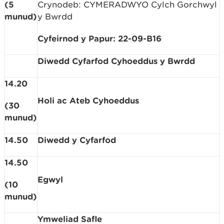
(5
Crynodeb: CYMERADWYO Cylch Gorchwyl
munud)
y Bwrdd
Cyfeirnod y Papur: 22-09-B16
Diwedd Cyfarfod Cyhoeddus y Bwrdd
14.20
Holi ac Ateb Cyhoeddus
(30
munud)
14.50
Diwedd y Cyfarfod
14.50
Egwyl
(10
munud)
Ymweliad Safle