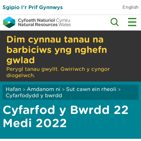
Sgipio I’r Prif Gynnwys
English
Dim cynnau tanau na
barbiciws yng nghefn
gwlad
Perygl tanau gwyllt. Gwiriwch y cyngor
diogelwch.
Hafan
Amdanom ni
Sut cawn ein rheoli
>
>
>
Cyfarfodydd y bwrdd
Cyfarfod y Bwrdd 22
Medi 2022