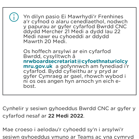
Yn dilyn pasio Ei Mawrhydi'r Frenhines
a'r cyfnod o alaru cenedlaethol, nodwch
y papurau ar gyfer cyfarfod Bwrdd CNC
ddydd Mercher 21 Medi a dydd Iau 22
Medi nawr eu cyhoeddi ar ddydd
Mawrth 20 Medi.
Os hoffech arsylwi ar ein cyfarfod
Bwrdd, cysylltwch â
nrwboardsecretariat@cyfoethnaturiolcy
mru.gov.uk
a gofynnwch am fynediad i'r
cyfarfod. Bydd cyfieithu ar y pryd ar
gyfer Cymraeg ar gael, rhowch wybod i
ni os oes angen hyn arnoch yn eich e-
bost.
Cynhelir y sesiwn gyhoeddus Bwrdd CNC ar gyfer y
cyfarfod nesaf ar
22 Medi 2022
.
Mae croeso i aelodau’r cyhoedd sy’n i arsylwi’r
sesiwn gyhoeddus ymuno ar Teams ac yna cymryd