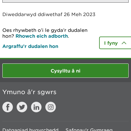
Diweddarwyd ddiwethaf 26 Meh 2023
Oes rhywbeth o’i le gyda’r dudalen
hon?
Rhowch eich adborth
.
I fyny
Argraffu’r dudalen hon
Cysylltu â ni
Ymuno â'r sgwrs
Datganiad hygyrchedd
Safonau'r Gymraeg