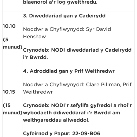
blaenorol a’r log gweithredu.
3. Diweddariad gan y Cadeirydd
10.10
Noddwr a Chyflwynydd: Syr David
Henshaw
(5
munud)
Crynodeb: NODI diweddariad y Cadeirydd
i’r Bwrdd.
4. Adroddiad gan y Prif Weithredwr
Noddwr a Chyflwynydd: Clare Pillman, Prif
10.15
Weithredwr
(15
Crynodeb: NODI’r sefyllfa gyfredol a rhoi’r
munud)
wybodaeth ddiweddaraf i’r Bwrdd am
weithgareddau allweddol.
Cyfeirnod y Papur: 22-09-B06