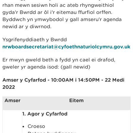
rhan mewn sesiwn holi ac ateb rhyngweithiol
gyda'r Bwrdd ar ôl i'r eitemau ffurfiol orffen.
Byddwch yn ymwybodol y gall amseru'r agenda
newid ar y diwrnod.
Ysgrifenyddiaeth y Bwrdd
nrwboardsecretariat@cyfoethnaturiolcymru.gov.uk
Er mwyn gweld beth a fydd yn cael ei drafod,
gweler yr agenda isod: (gall newid)
Amser y Cyfarfod - 10:00AM i 14:50PM - 22 Medi
2022
Amser
Eitem
1. Agor y Cyfarfod
Croeso