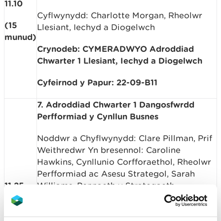
11.10
Cyflwynydd: Charlotte Morgan, Rheolwr
(15
Llesiant, Iechyd a Diogelwch
munud)
Crynodeb: CYMERADWYO Adroddiad
Chwarter 1 Llesiant, Iechyd a Diogelwch
Cyfeirnod y Papur: 22-09-B11
7. Adroddiad Chwarter 1 Dangosfwrdd
Perfformiad y Cynllun Busnes
Noddwr a Chyflwynydd: Clare Pillman, Prif
Weithredwr Yn bresennol: Caroline
Hawkins, Cynllunio Corfforaethol, Rheolwr
Perfformiad ac Asesu Strategol, Sarah
11.25
Williams, Pennaeth y Strategaeth
Gorfforaethol a’r Swyddfa Rheoli
(20
Rhaglenni; Sue Ginley, Cynghorydd
munud)