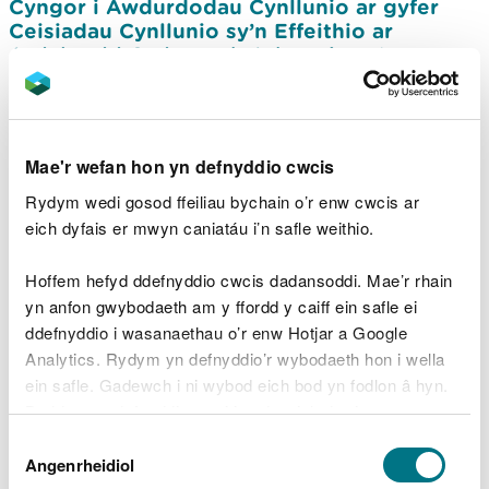
Cyngor i Awdurdodau Cynllunio ar gyfer
Ceisiadau Cynllunio sy’n Effeithio ar
Ardaloedd Cadwraeth Arbennig sy’n
Sensitif i Faethynnau
Cyngor i awdurdodau cynllunio sy'n
ystyried cynigion sy'n effeithio ar goetir
Mae'r wefan hon yn defnyddio cwcis
hynafol
Rydym wedi gosod ffeiliau bychain o’r enw cwcis ar
Egwyddorion niwtraliaeth o ran
eich dyfais er mwyn caniatáu i’n safle weithio.
maethynnau mewn perthynas â
datblygiadau neu drwyddedau gollwng dŵr
arfaethedig
Hoffem hefyd ddefnyddio cwcis dadansoddi. Mae’r rhain
yn anfon gwybodaeth am y ffordd y caiff ein safle ei
Asesu Sensitifrwydd y Dirwedd yng
ddefnyddio i wasanaethau o’r enw Hotjar a Google
Nghymru
Analytics. Rydym yn defnyddio’r wybodaeth hon i wella
Y termau a ddefnyddir yng Nghymru ym
ein safle. Gadewch i ni wybod eich bod yn fodlon â hyn.
maes gwella’r arfordir a’r môr
Byddwn yn defnyddio cwci i gadw eich dewis.
Dewis
Egwyddorion craidd ar gyfer cynnwys
Gellir
darllen mwy am ein cwcis
cyn i chi ddewis.
Angenrheidiol
Caniatâd
gwaith adfer neu wella mewn cais am