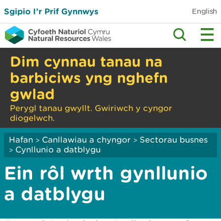
Sgipio I’r Prif Gynnwys
English
Dim cynnau tanau na
barbiciws yng nghefn
gwlad
Perygl tanau gwyllt. Gwiriwch y cyngor
diogelwch.
Hafan
Canllawiau a chyngor
Sectorau busnes
>
>
Cynllunio a datblygu
>
Ein rôl wrth gynllunio
a datblygu