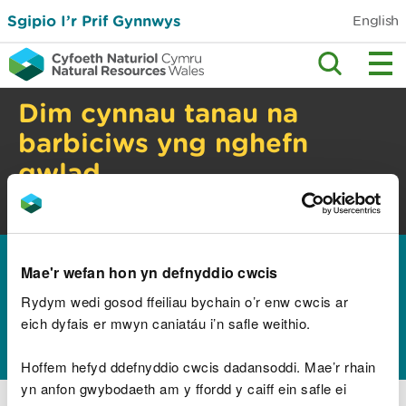
Sgipio I’r Prif Gynnwys
English
Dim cynnau tanau na
barbiciws yng nghefn
gwlad
Perygl tanau gwyllt. Gwiriwch y cyngor
diogelwch.
Hafan
Canllawiau a chyngor
Sectorau busnes
>
>
Mae'r wefan hon yn defnyddio cwcis
Addysg a sgiliau
Chwiliwch am adnoddau
>
>
addysg
Rydym wedi gosod ffeiliau bychain o’r enw cwcis ar
eich dyfais er mwyn caniatáu i’n safle weithio.
Chwiliwch data
Hoffem hefyd ddefnyddio cwcis dadansoddi. Mae’r rhain
yn anfon gwybodaeth am y ffordd y caiff ein safle ei