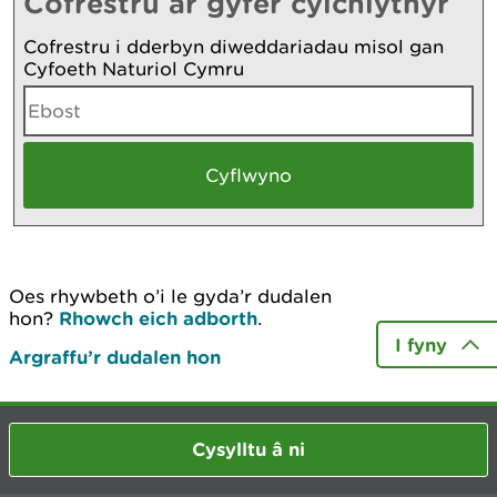
Cofrestru ar gyfer cylchlythyr
Cofrestru i dderbyn diweddariadau misol gan
Cyfoeth Naturiol Cymru
Oes rhywbeth o’i le gyda’r dudalen
hon?
Rhowch eich adborth
.
I fyny
Argraffu’r dudalen hon
Cysylltu â ni