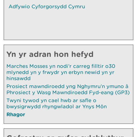
Adfywio Cyforgorsydd Cymru
Yn yr adran hon hefyd
Marches Mosses yn nodi’r carreg filltir o30
mlynedd yn y frwydr yn erbyn newid yn yr
hinsawdd
Prosiect mawndiroedd yng Nghymru’n ymuno â
Phrosiect y Wasg Mawndiroedd Fyd-eang (GP3)
Twyni tywod yn cael hwb ar safle o
bwysigrwydd rhyngwladol ar Ynys Môn
Rhagor