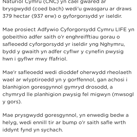
Naturiol Cymru (CNC) yn cael gwared ar
brysgwydd (coed bach) wedi'u gwasgaru ar draws
379 hectar (937 erw) o gyforgorsydd yr iseldir.
Mae prosiect Adfywio Cyforgorsydd Cymru LIFE yn
gobeithio adfer saith o'r enghreifftiau gorau o
safleoedd cyforgorsydd yr iseldir yng Nghymru,
bydd y gwaith yn adfer cyflwr y cynefin pwysig
hwn i gyflwr mwy ffafriol.
Mae'r safleoedd wedi dioddef oherwydd rheolaeth
wael ar wlyptiroedd yn y gorffennol, gan achosi i
blanhigion goresgynnol gymryd drosodd, a
chymryd lle planhigion pwysig fel migwyn (mwsogl
y gors).
Mae prysgwydd goresgynnol, yn enwedig bedw a
helyg, wedi ennill tir ar bump o'r saith safle wrth
iddynt fynd yn sychach.