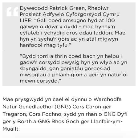
Dywedodd Patrick Green, Rheolwr
Prosiect Adfywio Cyforgorsydd Cymru
LIFE: "Gall coed amsugno hyd at 100
galwyn o ddŵr y dydd - mae hynny'n
cyfateb i ychydig dros ddau faddon. Mae
hyn yn sychu'r gors ac yn atal migwyn
hanfodol rhag tyfu."
"Bydd torri a thrin coed bach yn helpu i
gadw'r corsydd pwysig hyn yn wlyb ac yn
sbyngaidd, gan ganiatáu goroesiad
mwsoglau a phlanhigion a geir yn naturiol
mewn corsydd."
Mae prysgwydd yn cael ei dynnu o Warchodfa
Natur Genedlaethol (GNG) Cors Caron ger
Tregaron, Cors Fochno, sydd yn rhan o GNG Dyfi
ger y Borth a GNG Rhos Goch ger Llanfair-ym-
Muallt.