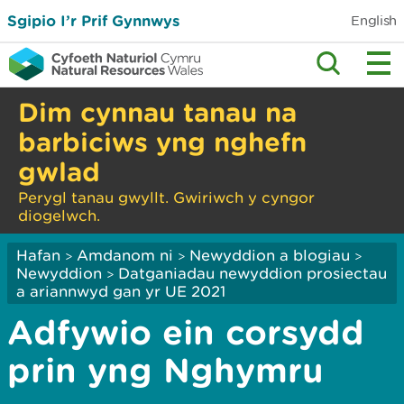
Sgipio I’r Prif Gynnwys
English
Dim cynnau tanau na
barbiciws yng nghefn
gwlad
Perygl tanau gwyllt. Gwiriwch y cyngor
diogelwch.
Hafan
Amdanom ni
Newyddion a blogiau
>
>
>
Newyddion
Datganiadau newyddion prosiectau
>
a ariannwyd gan yr UE 2021
Adfywio ein corsydd
prin yng Nghymru