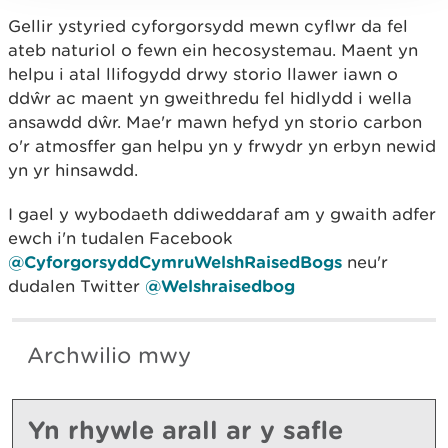
Gellir ystyried cyforgorsydd mewn cyflwr da fel
ateb naturiol o fewn ein hecosystemau. Maent yn
helpu i atal llifogydd drwy storio llawer iawn o
ddŵr ac maent yn gweithredu fel hidlydd i wella
ansawdd dŵr. Mae'r mawn hefyd yn storio carbon
o'r atmosffer gan helpu yn y frwydr yn erbyn newid
yn yr hinsawdd.
I gael y wybodaeth ddiweddaraf am y gwaith adfer
ewch i'n tudalen Facebook
@CyforgorsyddCymruWelshRaisedBogs
neu'r
dudalen Twitter
@Welshraisedbog
Archwilio mwy
Yn rhywle arall ar y safle