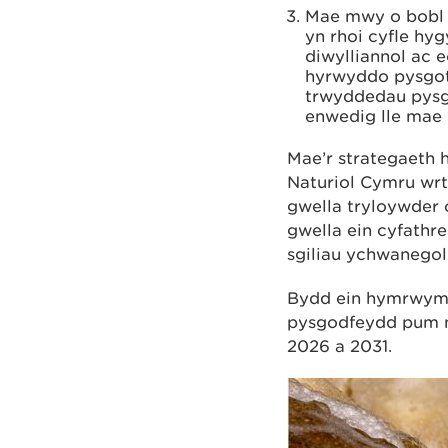
Mae mwy o bobl 
yn rhoi cyfle hyg
diwylliannol ac
hyrwyddo pysgot
trwyddedau pysg
enwedig lle mae 
Mae’r strategaeth 
Naturiol Cymru wrt
gwella tryloywder 
gwella ein cyfathr
sgiliau ychwanegol y
Bydd ein hymrwymia
pysgodfeydd pum m
2026 a 2031.