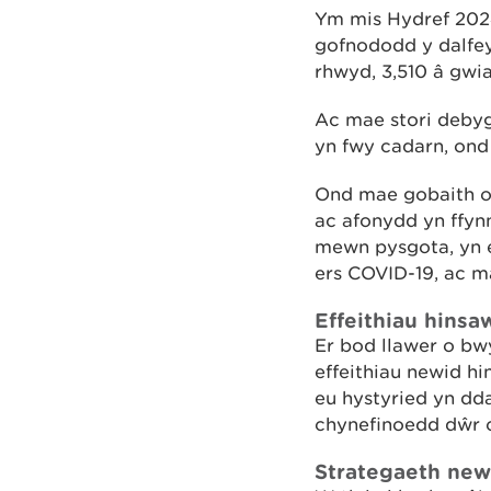
Ym mis Hydref 202
gofnododd y dalfeyd
rhwyd, 3,510 â gwi
Ac mae stori debyg
yn fwy cadarn, ond
Ond mae gobaith o
ac afonydd yn ffy
mewn pysgota, yn e
ers COVID-19, ac m
Effeithiau hins
Er bod llawer o bw
effeithiau newid h
eu hystyried yn d
chynefinoedd dŵr c
Strategaeth new