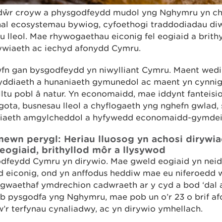
dŵr croyw a physgodfeydd mudol yng Nghymru yn ch
al ecosystemau bywiog, cyfoethogi traddodiadau diwy
 lleol. Mae rhywogaethau eiconig fel eogiaid a brith
ywiaeth ac iechyd afonydd Cymru.
fn gan bysgodfeydd yn niwylliant Cymru. Maent wedi
enyddiaeth a hunaniaeth gymunedol ac maent yn cynni
ltu pobl â natur. Yn economaidd, mae iddynt fanteisi
sgota, busnesau lleol a chyflogaeth yng nghefn gwlad,
rdiaeth amgylcheddol a hyfywedd economaidd-gymdei
wn perygl: Heriau lluosog yn achosi dirywi
ogiaid, brithyllod môr a llysywod
dfeydd Cymru yn dirywio. Mae gweld eogiaid yn neid
eiconig, ond yn anffodus heddiw mae eu niferoedd w
Er gwaethaf ymdrechion cadwraeth ar y cyd a bod ‘dal 
ob pysgodfa yng Nghymru, mae pob un o’r 23 o brif a
w’r terfynau cynaliadwy, ac yn dirywio ymhellach.