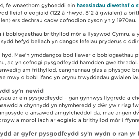
4, fe wnaethom gyhoeddi ein
hasesiadau diwethaf o s
d lleiaf o eogiaid (122 â rhwyd, 812 â gwialen) a bri
alen) ers dechrau cadw cofnodion cyson yn y 1970au.
 i boblogaethau brithyllod môr a llysywod Cymru, a y
 sydd hefyd bellach yn dangos lefelau pryderus o ddi
 hyd. Mae’n ymddangos bod llawer o boblogaethau p
nnu, ac yn cefnogi pysgodfeydd hamdden gweithredol
nwedig am frithyllod, canghennau glas a physgod br
ae mwy o bobl ifanc yn prynu trwyddedau gwialen iau
awdd sy’n newid
ysau ar ein pysgodfeydd – gan gynnwys llygredd a cho
insawdd a chynnydd yn nhymheredd y dŵr yw’r risg fwy
dangosydd o ansawdd amgylcheddol da, mae angen dŵr
royw a morol iach ar eogiaid a brithyllod môr i ffynn
ydd ar gyfer pysgodfeydd sy’n wydn o ran yr