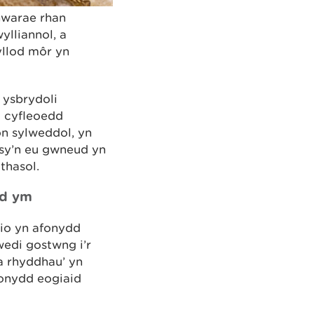
warae rhan
lliannol, a
yllod môr yn
 ysbrydoli
g cyfleoedd
on sylweddol, yn
 sy’n eu gwneud yn
thasol.
ad ym
io yn afonydd
edi gostwng i’r
a rhyddhau’ yn
fonydd eogiaid