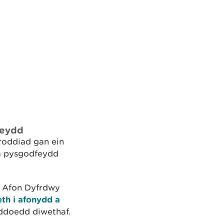
feydd
roddiad gan ein
la pysgodfeydd
r Afon Dyfrdwy
th i afonydd a
ddoedd diwethaf.