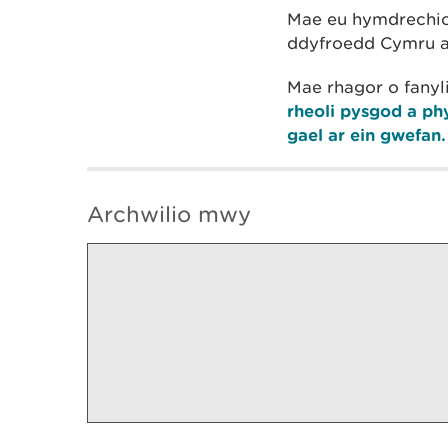
Mae eu hymdrechion
ddyfroedd Cymru a’
Mae rhagor o fany
rheoli pysgod a p
gael ar ein gwefan.
Archwilio mwy