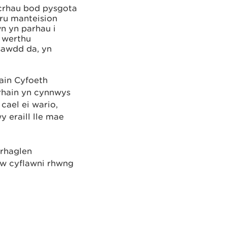
crhau bod pysgota
aru manteision
n yn parhau i
 werthu
sawdd da, yn
ain Cyfoeth
rhain yn cynnwys
cael ei wario,
 eraill lle mae
 rhaglen
w cyflawni rhwng