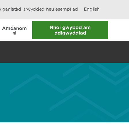
le ganiatâd, trwydded neu esemptiad
English
Rhoi gwybod am
Amdanom
ni
ddigwyddiad