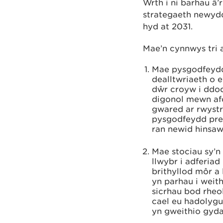
Wrth i ni barhau â
strategaeth newyd
hyd at 2031.
Mae’n cynnwys tri a
Mae pysgodfeydd
dealltwriaeth o 
dŵr croyw i ddod
digonol mewn afo
gwared ar rwystr
pysgodfeydd prei
ran newid hinsa
Mae stociau sy’n 
llwybr i adferiad
brithyllod môr a 
yn parhau i weith
sicrhau bod rheo
cael eu hadolygu
yn gweithio gydag