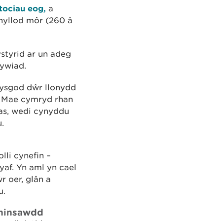
tociau eog,
a
thyllod môr (260 â
styrid ar un adeg
rywiad.
ysgod dŵr llonydd
. Mae cymryd rhan
as, wedi cynyddu
.
lli cynefin –
af. Yn aml yn cael
 oer, glân a
u.
 hinsawdd