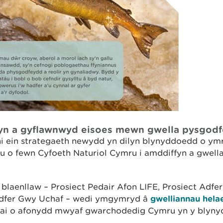
hyn a gyflawnwyd eisoes mewn gwella pysgod
i ein strategaeth newydd yn dilyn blynyddoedd o ym
au o fewn Cyfoeth Naturiol Cymru i amddiffyn a gwel
 blaenllaw – Prosiect Pedair Afon LIFE, Prosiect Adfe
 Adfer Gwy Uchaf – wedi ymgymryd â
gwelliannau helae
hai o afonydd mwyaf gwarchodedig Cymru yn y blyny