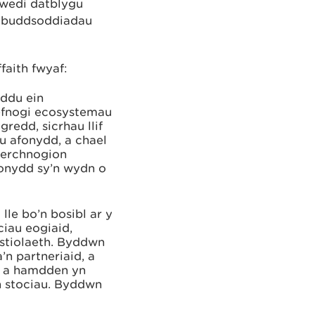
 wedi datblygu
n buddsoddiadau
faith fwyaf:
ddu ein
cefnogi ecosystemau
edd, sicrhau llif
u afonydd, a chael
 berchnogion
fonydd sy’n wydn o
lle bo’n bosibl ar y
ciau eogiaid,
ystiolaeth. Byddwn
’n partneriaid, a
l a hamdden yn
n stociau. Byddwn