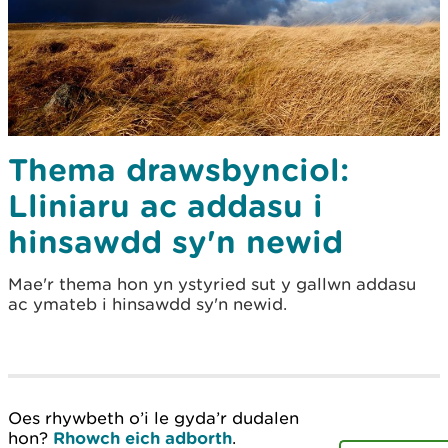
Thema drawsbynciol:
Lliniaru ac addasu i
hinsawdd sy'n newid
Mae'r thema hon yn ystyried sut y gallwn addasu
ac ymateb i hinsawdd sy'n newid.
Oes rhywbeth o’i le gyda’r dudalen
hon?
Rhowch eich adborth
.