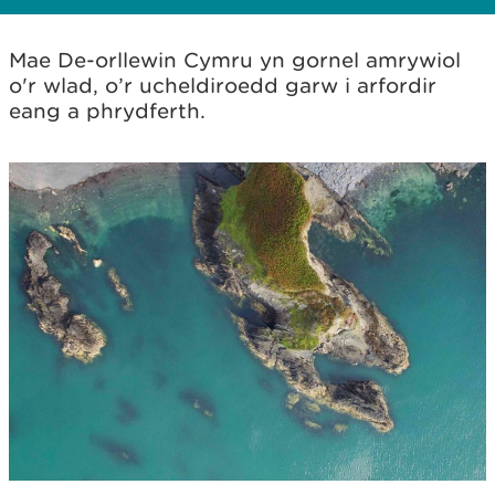
Mae De-orllewin Cymru yn gornel amrywiol
o'r wlad, o’r ucheldiroedd garw i arfordir
eang a phrydferth.