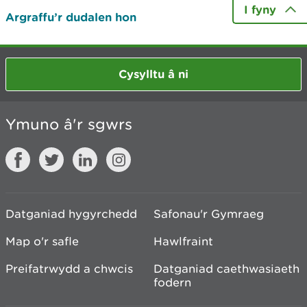
I fyny
Argraffu’r dudalen hon
Cysylltu â ni
Ymuno â'r sgwrs
Datganiad hygyrchedd
Safonau'r Gymraeg
Map o'r safle
Hawlfraint
Preifatrwydd a chwcis
Datganiad caethwasiaeth
fodern