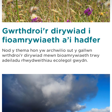
Gwrthdroi'r dirywiad i
fioamrywiaeth a’i hadfer
Nod y thema hon yw archwilio sut y gallwn
wrthdroi’r dirywiad mewn bioamrywiaeth trwy
adeiladu rhwydweithiau ecolegol gwydn.