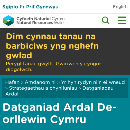
Sgipio I’r Prif Gynnwys
English
Dim cynnau tanau na
barbiciws yng nghefn
gwlad
Perygl tanau gwyllt. Gwiriwch y cyngor
diogelwch.
Hafan
Amdanom ni
Yr hyn rydyn ni’n ei wneud
>
>
Strategaethau a chynlluniau
Datganiadau
>
>
Ardal
Datganiad Ardal De-
orllewin Cymru