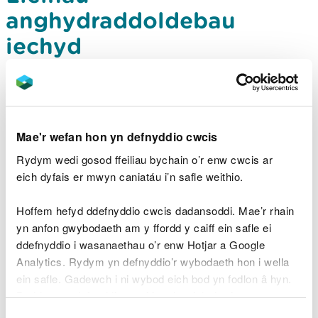
anghydraddoldebau
iechyd
Nod y thema hon yw archwilio'r cyfleoedd i fynd i'r
afael ag anghydraddoldebau iechyd yn Ne-orllewin
Cymru trwy ddefnyddio adnoddau naturiol a
chynefinoedd
Mae'r wefan hon yn defnyddio cwcis
Rydym wedi gosod ffeiliau bychain o’r enw cwcis ar
eich dyfais er mwyn caniatáu i’n safle weithio.
Hoffem hefyd ddefnyddio cwcis dadansoddi. Mae’r rhain
yn anfon gwybodaeth am y ffordd y caiff ein safle ei
ddefnyddio i wasanaethau o’r enw Hotjar a Google
Analytics. Rydym yn defnyddio’r wybodaeth hon i wella
ein safle. Gadewch i ni wybod eich bod yn fodlon â hyn.
Byddwn yn defnyddio cwci i gadw eich dewis.
Dewis