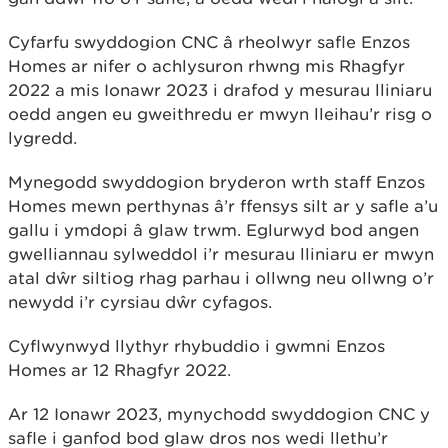
Cyfarfu swyddogion CNC â rheolwyr safle Enzos
Homes ar nifer o achlysuron rhwng mis Rhagfyr
2022 a mis Ionawr 2023 i drafod y mesurau lliniaru
oedd angen eu gweithredu er mwyn lleihau’r risg o
lygredd.
Mynegodd swyddogion bryderon wrth staff Enzos
Homes mewn perthynas â’r ffensys silt ar y safle a’u
gallu i ymdopi â glaw trwm. Eglurwyd bod angen
gwelliannau sylweddol i’r mesurau lliniaru er mwyn
atal dŵr siltiog rhag parhau i ollwng neu ollwng o’r
newydd i’r cyrsiau dŵr cyfagos.
Cyflwynwyd llythyr rhybuddio i gwmni Enzos
Homes ar 12 Rhagfyr 2022.
Ar 12 Ionawr 2023, mynychodd swyddogion CNC y
safle i ganfod bod glaw dros nos wedi llethu’r