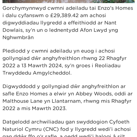
Gorchymynnwyd cwmni adeiladu tai Enzo's Homes
i dalu cyfanswm o £29,389.42 am achosi
digwyddiadau llygredd a effeithiodd ar Nant
Dowlais, sy’n un o lednentydd Afon Lwyd yng
Nghwmbrân
Plediodd y cwmni adeiladu yn euog i achosi
gollyngiad dŵr anghyfreithlon rhwng 22 Rhagfyr
2022 a 13 Mawrth 2024, sy’n groes i Reoliadau
Trwyddedu Amgylcheddol.
Digwyddodd y gollyngiad dŵr anghyfreithlon ar
safle Enzo Homes a elwir yn Abbey Woods, oddi ar
Malthouse Lane yn Llantarnam, rhwng mis Rhagfyr
2022 a mis Mawrth 2023.
Datgelodd archwiliadau gan swyddogion Cyfoeth
Naturiol Cymru (CNC) fod y llygredd wedi’i achosi
gan ddŵr ffo o’r safle, a oedd wedi’i halogi â silt.