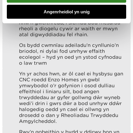
Mae gan y diwydiant adeiladu
Angenrheidiol yn unig
ddyletswydd gofal i’r cymunedau lle maen
nhw’n gweithredu, i sicrhau bod mesurau
rheoli a diogelu cywir ar waith er mwyn
atal digwyddiadau fel rhain.
Os bydd cwmnïau adeiladu’n cynllunio’n
briodol, ni dylai fod unrhyw effaith
ecolegol – hyd yn oed yn ystod cyfnodau
o law trwm
Yn yr achos hwn, ar ôl cael ei hysbysu gan
CNC roedd Enzo Homes yn gwbl
ymwybodol o’r gofynion i osod dulliau
effeithiol i liniaru silt, bod angen
trwyddedau ar gyfer gollwng dŵr wyneb
wedi’i drin i gwrs dŵr a bod unrhyw ddŵr
halogedig oedd yn cael ei ollwng yn
drosedd o dan y Rheoliadau Trwyddedu
Amgylcheddol.
Rwy’n gobeithio y bydd y ddirwy hon yn