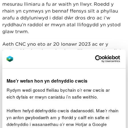
mesurau lliniaru a fu ar waith yn llwyr. Roedd y
rhain yn cynnwys yn bennaf ffensys silt a phyllau
arafu a ddyluniwyd i ddal dŵr dros dro ac i’w
ryddhau’n raddol er mwyn atal llifogydd yn ystod
glaw trwm.
Aeth CNC yno eto ar 20 Ionawr 2023 ac er y
nodwyd bod peth ymdrech wedi’i gwneud i wella’r
mesurau lliniaru, roedd pryderon o hyd am y swmp
o silt y tu ôl i ffensys, ac na fyddai’r mesurau’n
ymdopi â rhagor o law.
Mae'r wefan hon yn defnyddio cwcis
Yn ystod ymweliad dilynol â’r safle ar 13 Mawrth,
Rydym wedi gosod ffeiliau bychain o’r enw cwcis ar
gwelwyd bod y matiau silt eisoes yn llawn silt ac
eich dyfais er mwyn caniatáu i’n safle weithio.
felly nad oeddent yn tynnu unrhyw silt o’r dwr wrth
i ddŵr lifo drostynt neu o’u hamgylch. Roedd silt yn
Hoffem hefyd ddefnyddio cwcis dadansoddi. Mae’r rhain
dal i fynd i Geunant Dowlais. Aseswyd nad oedd y
yn anfon gwybodaeth am y ffordd y caiff ein safle ei
mesurau lliniaru yn gallu ymdopi.
ddefnyddio i wasanaethau o’r enw Hotjar a Google