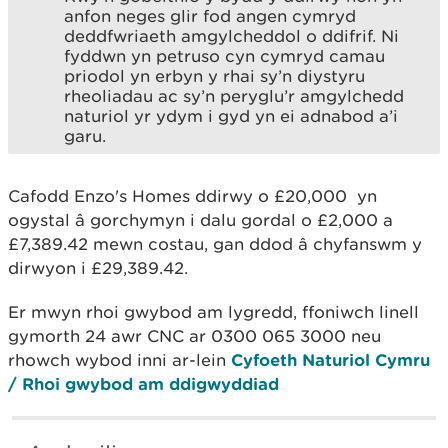
anfon neges glir fod angen cymryd
deddfwriaeth amgylcheddol o ddifrif. Ni
fyddwn yn petruso cyn cymryd camau
priodol yn erbyn y rhai sy’n diystyru
rheoliadau ac sy’n peryglu’r amgylchedd
naturiol yr ydym i gyd yn ei adnabod a’i
garu.
Cafodd Enzo's Homes ddirwy o £20,000 yn
ogystal â gorchymyn i dalu gordal o £2,000 a
£7,389.42 mewn costau, gan ddod â chyfanswm y
dirwyon i £29,389.42.
Er mwyn rhoi gwybod am lygredd, ffoniwch linell
gymorth 24 awr CNC ar 0300 065 3000 neu
rhowch wybod inni ar-lein
Cyfoeth Naturiol Cymru
/ Rhoi gwybod am ddigwyddiad