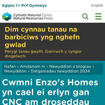
Sgipio I’r Prif Gynnwys
English
Dim cynnau tanau na
barbiciws yng nghefn
gwlad
Perygl tanau gwyllt. Gwiriwch y cyngor
diogelwch.
Hafan
Amdanom ni
Newyddion a blogiau
>
>
>
Newyddion
Datganiadau newyddion 2024
>
Cwmni Enzo's Homes
yn cael ei erlyn gan
CNC am droseddau