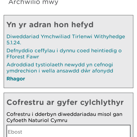
Archwilio mwy
Yn yr adran hon hefyd
Diweddariad Ymchwiliad Tirlenwi Withyhedge
5.1.24.
Defnyddio ceffylau i dynnu coed heintiedig o
Fforest Fawr
Adroddiad tystiolaeth newydd yn cefnogi
ymdrechion i wella ansawdd dŵr afonydd
Rhagor
Cofrestru ar gyfer cylchlythyr
Cofrestru i dderbyn diweddariadau misol gan
Cyfoeth Naturiol Cymru