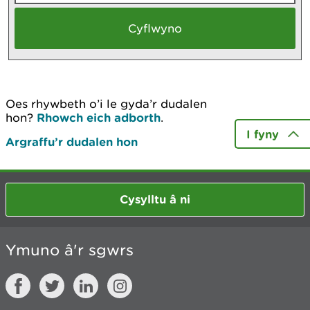
Oes rhywbeth o’i le gyda’r dudalen
hon?
Rhowch eich adborth
.
I fyny
Argraffu’r dudalen hon
Cysylltu â ni
Ymuno â'r sgwrs