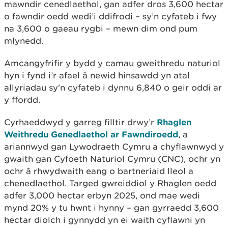
mawndir cenedlaethol, gan adfer dros 3,600 hectar
o fawndir oedd wedi’i ddifrodi – sy’n cyfateb i fwy
na 3,600 o gaeau rygbi – mewn dim ond pum
mlynedd.
Amcangyfrifir y bydd y camau gweithredu naturiol
hyn i fynd i’r afael â newid hinsawdd yn atal
allyriadau sy'n cyfateb i dynnu 6,840 o geir oddi ar
y ffordd.
Cyrhaeddwyd y garreg filltir drwy’r
Rhaglen
Weithredu Genedlaethol ar Fawndiroedd
, a
ariannwyd gan Lywodraeth Cymru a chyflawnwyd y
gwaith gan Cyfoeth Naturiol Cymru (CNC), ochr yn
ochr â rhwydwaith eang o bartneriaid lleol a
chenedlaethol. Targed gwreiddiol y Rhaglen oedd
adfer 3,000 hectar erbyn 2025, ond mae wedi
mynd 20% y tu hwnt i hynny – gan gyrraedd 3,600
hectar diolch i gynnydd yn ei waith cyflawni yn