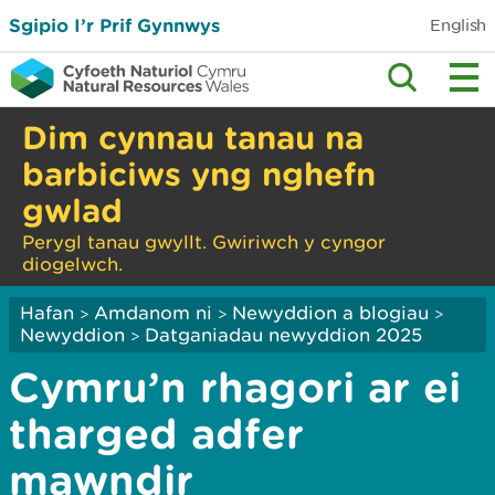
Sgipio I’r Prif Gynnwys
English
Dim cynnau tanau na
barbiciws yng nghefn
gwlad
Perygl tanau gwyllt. Gwiriwch y cyngor
diogelwch.
Hafan
Amdanom ni
Newyddion a blogiau
>
>
>
Newyddion
Datganiadau newyddion 2025
>
Cymru’n rhagori ar ei
tharged adfer
mawndir