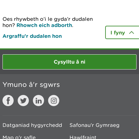
Oes rhywbeth o’i le gyda’r dudalen
hon?
Rhowch eich adborth
.
I fyny
Argraffu’r dudalen hon
Cysylltu â ni
Ymuno â'r sgwrs
Datganiad hygyrchedd
Safonau'r Gymraeg
Map o'r safle
Hawlfraint