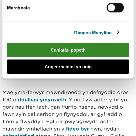
erbyn newid hinsawdd – ond dim ond pan
Marchnata
maen nhw’n iach. Ar hyn o bryd, mae tua
90% o fawndiroedd Cymru wedi'u difrodi,
gan ollwng carbon yn lle ei storio. Dyna
pam mae'r gwaith adfer hwn yn bwysig.
Dangos Manylion
“Mewn dim ond pum mlynedd, rydym wedi
helpu dros 3,600 hectar i ddechrau eu
hadferiad – gan ddod â’r tirweddau hyn yn
Caniatáu popeth
ôl yn fyw fel y gallant storio carbon,
cynnal bywyd gwyllt, a dal dŵr yn fwy
Angenrheidiol yn unig
effeithiol. Mae'r enillion i'r hinsawdd, i
natur, ac i bobl.”
Mae ymarferwyr mawndiroedd yn defnyddio dros
100 o
ddulliau ymyrraeth
. Y nod yw adfer y tir yn
gors neu ffen iach, gan ffurfio haenau newydd o
fawn sy'n dal carbon yn flynyddol, ar gyfradd o
1mm y flwyddyn. Eglurir pwysigrwydd adfer
mawndir ymhellach yn y
fideo byr
hwn, gydag
animeiddiad
ategol Stori Mawndir Cymru. Gellir