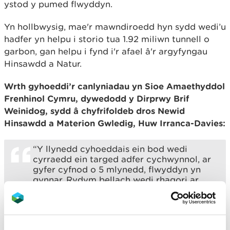
ystod y pumed flwyddyn.
Yn hollbwysig, mae'r mawndiroedd hyn sydd wedi’u
hadfer yn helpu i storio tua 1.92 miliwn tunnell o
garbon, gan helpu i fynd i'r afael â'r argyfyngau
Hinsawdd a Natur.
Wrth gyhoeddi’r canlyniadau yn Sioe Amaethyddol
Frenhinol Cymru, dywedodd y Dirprwy Brif
Weinidog, sydd â chyfrifoldeb dros Newid
Hinsawdd a Materion Gwledig, Huw Irranca-Davies:
“Y llynedd cyhoeddais ein bod wedi
cyrraedd ein targed adfer cychwynnol, ar
gyfer cyfnod o 5 mlynedd, flwyddyn yn
gynnar. Rydym bellach wedi rhagori ar
hynny drwy adfer cyfanswm o 3,600ha
dros bum mlynedd gyntaf y Rhaglen.
Hoffwn ddiolch i'r Rhaglen Weithredu
Genedlaethol ar Fawndiroedd ac yn