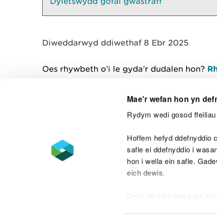
Dyletswydd gofal gwastraff
Diweddarwyd ddiwethaf 8 Ebr 2025
Oes rhywbeth o’i le gyda’r dudalen hon?
Rh
Mae'r wefan hon yn def
Rydym wedi gosod ffeiliau 
Cysylltu â ni
Hoffem hefyd ddefnyddio c
safle ei ddefnyddio i was
hon i wella ein safle. Gad
eich dewis.
Datganiad hygyrchedd
Safonau'r Gymr
Gellir
darllen mwy am ein
Datganiad caethwasiaeth fodern