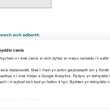
owch eich adborth
.
nyddio cwcis
bychain o’r enw cwcis ar eich dyfais er mwyn caniatáu i’n safle 
Y
wcis dadansoddi. Mae’r rhain yn anfon gwybodaeth am y ffordd y
anaethau o’r enw Hotjar a Google Analytics. Rydym yn defnyddio
ewch i ni wybod eich bod yn fodlon â hyn. Byddwn yn defnyddio 
aeg
Map o'r safle
Hawlfraint
Preifatrwydd a 
 cwcis
cyn i chi ddewis.