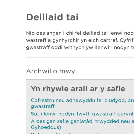
Deiliaid tai
Nid oes angen i chi fel deiliad tai lenwi 
wastraff a gynhyrchir yn eich cartref. Cyfri
gwastraff oddi wrthych yw llenwi'r nodyn 
Archwilio mwy
Yn rhywle arall ar y safle
Cofrestru neu adnewyddu fel cludydd, br
gwastraff
Sut i lenwi nodyn llwyth gwastraff perygl
A oes gan safle ganiatâd, trwydded neu 
Gyhoeddus)