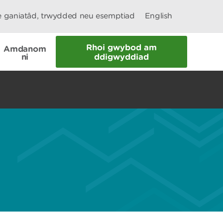
le ganiatâd, trwydded neu esemptiad
English
Rhoi gwybod am
Amdanom
ni
ddigwyddiad