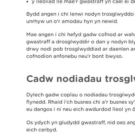
y lleoliad lle mae'r gwastraff yn cael ei d
Bydd angen i chi lenwi nodyn trosglwyddo
unrhyw un o'r amodau hyn yn newid.
Mae angen i chi hefyd gadw cofnod ar wa
gwastraff a drosglwyddir o dan y nodyn bl
drwy nodi pob trosglwyddiad ar daenlen ar
cofnodion anfonebu neu'r bont bwyso.
Cadw nodiadau trosgl
Dylech gadw copïau o nodiadau trosglwydd
flynedd. Rhaid i'ch busnes chi a'r busnes s
eu dangos i ni neu eich awdurdod lleol yn ô
Os ydych yn gludydd gwastraff, nid oes ang
eich cerbyd.