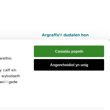
Argraffu’r dudalen hon
I fyny
Caniatáu popeth
weithio.
muno â'r sgwrs
Angenrheidiol yn unig
 caiff ein
’r wybodaeth
cwci i gadw
chwcis