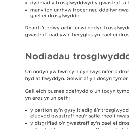
dyddiad y trosglwyddwyd y gwastraff a 
manylion unrhyw frocer neu ddeliwr gwast
gael ei drosglwyddo
Rhaid i'r ddwy ochr lenwi nodyn trosglwyd
gwastraff nad yw'n beryglus yn cael ei d
Nodiadau trosglwyddo
Un nodyn yw hwn sy'n cynnwys nifer o dro
hyd at flwyddyn. Gelwir ef yn docyn tymor
Gall eich busnes ddefnyddio un tocyn tymor
yn aros yr un peth:
y partïon sy'n gysylltiedig â'r trosglwyd
cludydd gwastraff neu'r safle rheoli gwas
y disgrifiad o'r gwastraff sy'n cael ei d