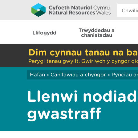
Search:
Trwyddedau a
Llifogydd
chaniatadau
Dim cynnau tanau na ba
Perygl tanau gwyllt. Gwiriwch y cyngor di
Hafan
Canllawiau a chyngor
Pynciau a
>
>
Llenwi nodia
gwastraff