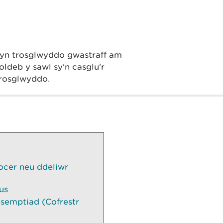
nodyn trosglwyddo gwastraff am
foldeb y sawl sy'n casglu'r
trosglwyddo.
ocer neu ddeliwr
us
esemptiad (Cofrestr