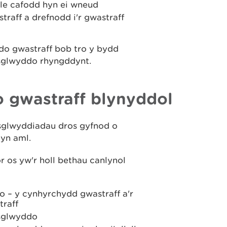
lle cafodd hyn ei wneud
raff a drefnodd i'r gwastraff
do gwastraff bob tro y bydd
rosglwyddo rhyngddynt.
 gwastraff blynyddol
sglwyddiadau dros gyfnod o
 yn aml.
 os yw'r holl bethau canlynol
do – y cynhyrchydd gwastraff a'r
traff
rosglwyddo