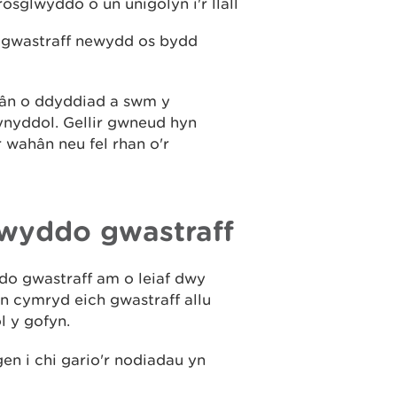
rosglwyddo o un unigolyn i'r llall
 gwastraff newydd os bydd
hân o ddyddiad a swm y
ynyddol. Gellir gwneud hyn
 wahân neu fel rhan o'r
wyddo gwastraff
o gwastraff am o leiaf dwy
y'n cymryd eich gwastraff allu
l y gofyn.
en i chi gario'r nodiadau yn