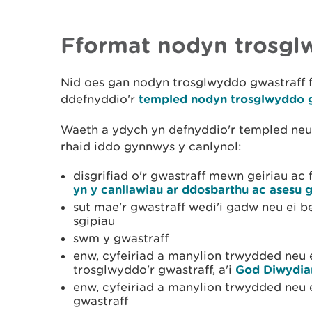
Fformat nodyn trosgl
Nid oes gan nodyn trosglwyddo gwastraff f
ddefnyddio'r
templed nodyn trosglwyddo g
Waeth a ydych yn defnyddio'r templed neu'
rhaid iddo gynnwys y canlynol:
disgrifiad o'r gwastraff mewn geiriau ac 
yn y canllawiau ar ddosbarthu ac asesu 
sut mae'r gwastraff wedi'i gadw neu ei 
sgipiau
swm y gwastraff
enw, cyfeiriad a manylion trwydded neu 
trosglwyddo'r gwastraff, a'i
God Diwydian
enw, cyfeiriad a manylion trwydded neu 
gwastraff