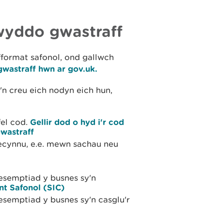
wyddo gwastraff
format safonol, ond gallwch
wastraff hwn ar gov.uk.
n creu eich nodyn eich hun,
fel cod.
Gellir dod o hyd i'r cod
gwastraff
becynnu, e.e. mewn sachau neu
esemptiad y busnes sy'n
t Safonol (SIC)
esemptiad y busnes sy'n casglu'r