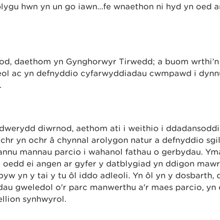
lygu hwn yn un go iawn...fe wnaethon ni hyd yn oed 
nod, daethom yn Gynghorwyr Tirwedd; a buom wrthi’n
l leol ac yn defnyddio cyfarwyddiadau cwmpawd i dyn
.
edwerydd diwrnod, aethom ati i weithio i ddadansodd
 ochr yn ochr â chynnal arolygon natur a defnyddio sg
yrannu mannau parcio i wahanol fathau o gerbydau. Y
le oedd ei angen ar gyfer y datblygiad yn ddigon mawr 
 byw yn y tai y tu ôl iddo adleoli. Yn ôl yn y dosbart
adau gweledol o'r parc manwerthu a'r maes parcio, yn 
llion synhwyrol.