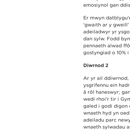
emosiynol gan ddis
Er mwyn datblygu'r 
'gwaith ar y gweill
adeiladwyr yr ysgo
dan sylw. Fodd bynn
pennaeth alwad ffô
gostyngiad o 10% i
Diwrnod 2
Ar yr ail ddiwrnod
ysgrifennu ein ha
â rôl haneswyr; ga
wedi rhoi'r tir i G
galed i godi digon 
wnaeth hyd yn oed 
adeiladu parc new
wnaeth sylwadau ar