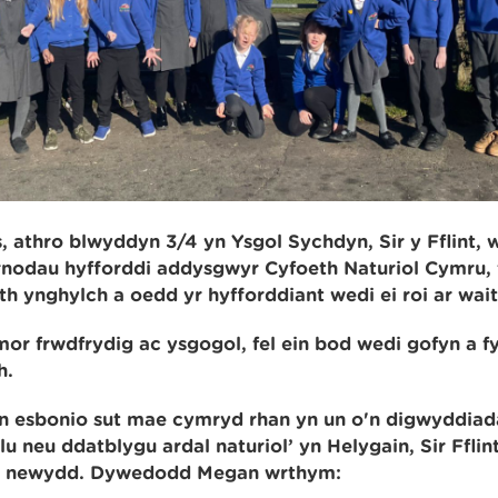
athro blwyddyn 3/4 yn Ysgol Sychdyn, Sir y Fflint, 
rnodau hyfforddi addysgwyr Cyfoeth Naturiol Cymru,
h ynghylch a oedd yr hyfforddiant wedi ei roi ar wait
r frwdfrydig ac ysgogol, fel ein bod wedi gofyn a fy
ch.
 esbonio sut mae cymryd rhan yn un o'n digwyddiad
lu neu ddatblygu ardal naturiol’ yn Helygain, Sir Fflin
gu newydd. Dywedodd Megan wrthym: