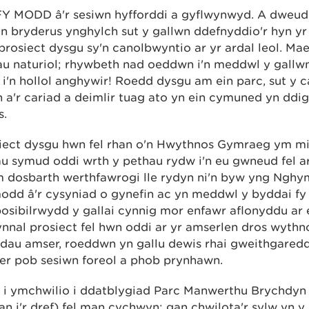
 MODD â'r sesiwn hyfforddi a gyflwynwyd. A dweud y
 bryderus ynghylch sut y gallwn ddefnyddio'r hyn yr
prosiect dysgu sy'n canolbwyntio ar yr ardal leol. Ma
u naturiol; rhywbeth nad oeddwn i'n meddwl y gallwn 
'n hollol anghywir! Roedd dysgu am ein parc, sut y c
n a'r cariad a deimlir tuag ato yn ein cymuned yn ddig
s.
iect dysgu hwn fel rhan o'n Hwythnos Gymraeg ym mi
au symud oddi wrth y pethau rydw i'n eu gwneud fel 
'm dosbarth werthfawrogi lle rydyn ni'n byw yng Nghy
odd â'r cysyniad o gynefin ac yn meddwl y byddai fy
osibilrwydd y gallai cynnig mor enfawr aflonyddu ar e
ynnal prosiect fel hwn oddi ar yr amserlen dros wyth
au amser, roeddwn yn gallu dewis rhai gweithgaredd
er pob sesiwn foreol a phob prynhawn.
s i ymchwilio i ddatblygiad Parc Manwerthu Brychdy
an i'r dref) fel man cychwyn; gan chwilota'r sylw yn y