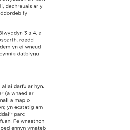
i, dechreuais ar y
iddordeb fy
Blwyddyn 3 a 4, a
osbarth, roedd
ddem yn ei wneud
 cynnig datblygu
llai darfu ar hyn.
er (a wnaed ar
gnall a map o
wn; yn ecstatig am
ddai'r parc
n fuan. Fe wnaethon
n oed ennyn ymateb