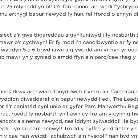
 25 mlynedd yn ôl! O'r fan honno, ac, wedi f'ysbrydol
nnu erthygl bapur newydd fy hun, fel ffordd o ennyn d
siect a'r gweithgareddau a gynlluniwyd i fy nosbarth 
awr o'r cychwyn! Er fy mod i'n canolbwyntio ar fy n
Blwyddyn 5 a 6 brwd iawn a glywodd am yr hyn yr oe
b mawr yn y syniad o amddiffyn ein parc/cae rhag y
nos drwy archwilio llonyddwch Cymru a'r ffactorau a a
wyddion diweddaraf o'n papur newydd lleol, The Lead
hr â'r caniatâd cynllunio ar gyfer Parc Manwerthu Ba
rau, roedd fy nosbarth yn llawn cyffro am y cynnig h
ando's a sinema newydd, nes iddynt sylweddoli lle by
oli... yn eu parc annwyl! Trodd y cyffro yn ddicter y
 y cae gan weiddi 'achubwch ein hysgol!' gan hyd y