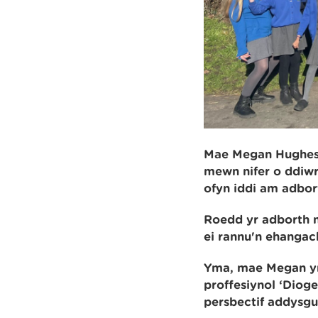
Mae Megan Hughes, 
mewn nifer o ddiw
ofyn iddi am adbort
Roedd yr adborth mo
ei rannu'n ehanga
Yma, mae Megan yn
proffesiynol ‘Dioge
persbectif addys