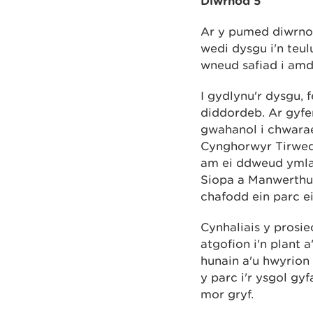
Diwrnod 5
Ar y pumed diwrnod
wedi dysgu i'n teul
wneud safiad i amd
I gydlynu'r dysgu,
diddordeb. Ar gyfe
gwahanol i chwarae
Cynghorwyr Tirwedd
am ei ddweud ymlae
Siopa a Manwerthu B
chafodd ein parc e
Cynhaliais y prosi
atgofion i'n plant 
hunain a'u hwyrion
y parc i'r ysgol gy
mor gryf.