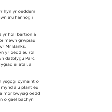
yr hyn yr oeddem
hwn a'u hannog i
yr holl bartïon â
rhoi mewn grwpiau
wr Mr Banks,
n yr oedd eu rôl
yn datblygu Parc
giad ei atal, a
yn ysgogi cymaint o
o mynd â'u plant eu
 pa mor bwysig oedd
wn o gael bachyn