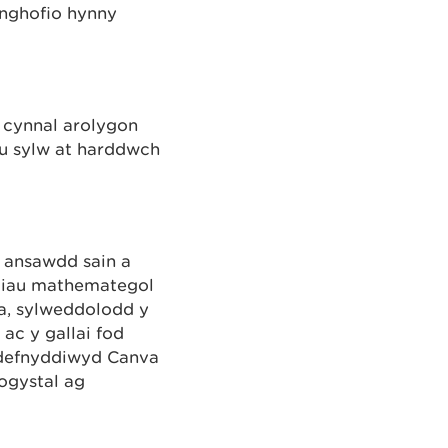
anghofio hynny
 cynnal arolygon
nu sylw at harddwch
i ansawdd sain a
iliau mathemategol
ma, sylweddolodd y
ac y gallai fod
h, defnyddiwyd Canva
ogystal ag