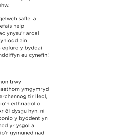
nhw.
gelwch safle' a
efais help
ac ynysu'r ardal
byniodd ein
n egluro y byddai
ddiffyn eu cynefin!
 hon trwy
gwnaethom ymgymryd
rchennog tir lleol,
o'n eithriadol o
r ôl dysgu hyn, ni
bonio y byddent yn
ed yr ysgol a
dio'r gymuned nad