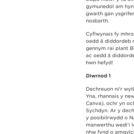
gymunedol am hyn o
gwaith gan ysgrife
nosbarth.
Cyflwynais fy mhro
oedd â diddordeb m
gennym rai plant 
ac oedd â diddorde
hwn hefyd!
Diwrnod 1
Dechreuon ni'r wyth
Yna, rhannais y ne
Canva), ochr yn oc
Sychdyn. Ar y dech
y posibilrwydd o N
manwerthu wedi'i le
nhw fynd o amgylch