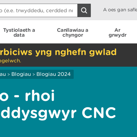
A oes gan saf
Tystiolaeth a
Canllawiau a
Ar
data
chyngor
grwydr
rbiciws yng nghefn gwlad
ogelwch.
iau
Blogiau
Blogiau 2024
>
>
 - rhoi
 addysgwyr CNC