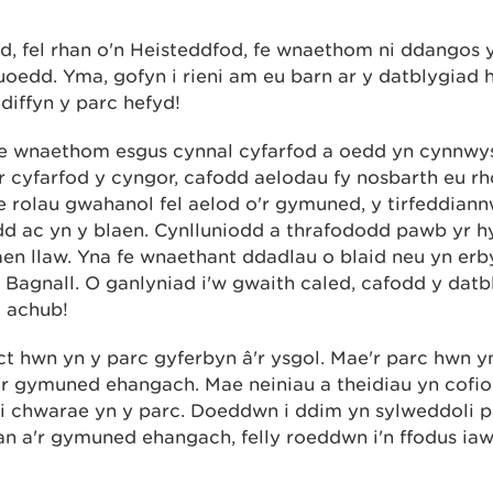
, fel rhan o'n Heisteddfod, fe wnaethom ni ddangos 
uoedd. Yma, gofyn i rieni am eu barn ar y datblygiad 
diffyn y parc hefyd!
 fe wnaethom esgus cynnal cyfarfod a oedd yn cynnwys 
r cyfarfod y cyngor, cafodd aelodau fy nosbarth eu 
 rolau gwahanol fel aelod o'r gymuned, y tirfeddiann
 ac yn y blaen. Cynlluniodd a thrafododd pawb yr hy
n llaw. Yna fe wnaethant ddadlau o blaid neu yn erb
agnall. O ganlyniad i'w gwaith caled, cafodd y datbly
i achub!
ect hwn yn y parc gyferbyn â'r ysgol. Mae'r parc hwn 
a'r gymuned ehangach. Mae neiniau a theidiau yn cofi
 i chwarae yn y parc. Doeddwn i ddim yn sylweddoli
fan a'r gymuned ehangach, felly roeddwn i'n ffodus ia