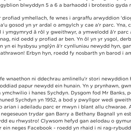
gyblion blwyddyn 5 a 6 a barhaodd i brotestio gyda 
profiad ymhellach, fe wnes i argraffu arwyddion 'dio
’ a'u gosod yn yr ardal o amgylch y cae a'r parc. Yna, c
l i ymgymryd â rôl y gweithwyr, a ymwelodd â'r parc 
ag, nid oedd y profiad ar ben. Yn ôl yn yr ysgol, der
n yn ei hysbysu ynglŷn â'r cynlluniau newydd hyn, ga
 athrawon! Erbyn hyn, roedd fy nosbarth yn barod i am
, fe wnaethon ni ddechrau amlinellu'r stori newyddion
droddiad papur newydd ein hunain. Yn y prynhawn, 
n ymchwilio i hanes Sychdyn. Dysgom fod Mr Banks, pe
ymuned Sychdyn yn 1952, a bod y pwyllgor wedi gweithi
o arian i adeiladu parc er mwyn i blant allu chwarae. A
negeseuon trydar gan Barry a Bethany Bagnall yn es
ydd eu rhwystro! Clywsom hefyd gan aelodau o gymun
 ein neges Facebook - roedd yn rhaid i ni rag-rybud