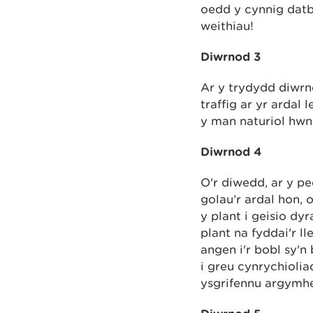
oedd y cynnig datb
weithiau!
Diwrnod 3
Ar y trydydd diwr
traffig ar yr arda
y man naturiol hwn
Diwrnod 4
O'r diwedd, ar y p
golau’r ardal hon,
y plant i geisio d
plant na fyddai'r l
angen i'r bobl sy'n
i greu cynrychioli
ysgrifennu argymhe