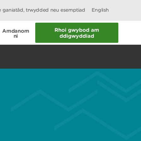
le ganiatâd, trwydded neu esemptiad
English
Rhoi gwybod am
Amdanom
ni
ddigwyddiad