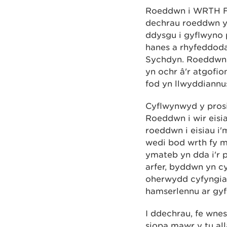
Roeddwn i WRTH FY
dechrau roeddwn yn
ddysgu i gyflwyno 
hanes a rhyfeddoda
Sychdyn. Roeddwn i
yn ochr â'r atgofio
fod yn llwyddiannu
Cyflwynwyd y pros
Roeddwn i wir eisi
roeddwn i eisiau i
wedi bod wrth fy m
ymateb yn dda i'r p
arfer, byddwn yn c
oherwydd cyfyngiad
hamserlennu ar gyf
I ddechrau, fe wne
siopa mawr y tu all