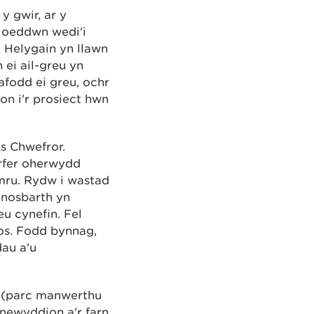
 gwir, ar y
 oeddwn wedi'i
e Helygain yn llawn
ei ail-greu yn
afodd ei greu, ochr
on i'r prosiect hwn
s Chwefror.
arfer oherwydd
mru. Rydw i wastad
 nosbarth yn
u cynefin. Fel
nos. Fodd bynnag,
au a'u
n (parc manwerthu
 newyddion a'r farn