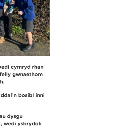
wedi cymryd rhan
 felly gwnaethom
h.
ddai’n bosibl inni
au dysgu
t, wedi ysbrydoli