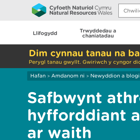
Search:
Trwyddedau a
Llifogydd
chaniatadau
Dim cynnau tanau na ba
Perygl tanau gwyllt. Gwiriwch y cyngor di
Hafan
Amdanom ni
Newyddion a blog
>
>
Safbwynt athro
hyfforddiant
ar waith