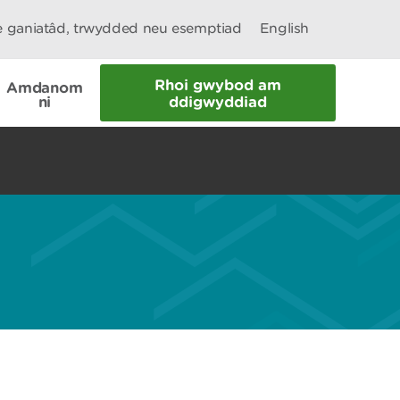
le ganiatâd, trwydded neu esemptiad
English
Rhoi gwybod am
Amdanom
ni
ddigwyddiad