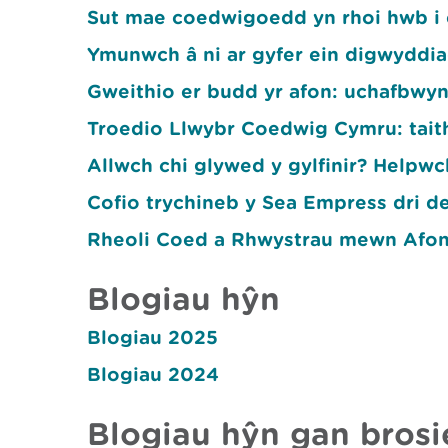
Sut mae coedwigoedd yn rhoi hwb i
Ymunwch â ni ar gyfer ein digwyddi
Gweithio er budd yr afon: uchafbwyn
Troedio Llwybr Coedwig Cymru: tait
Allwch chi glywed y gylfinir? Helpwc
Cofio trychineb y Sea Empress dri 
Rheoli Coed a Rhwystrau mewn Afony
Blogiau hŷn
Blogiau 2025
Blogiau 2024
Blogiau hŷn gan brosi