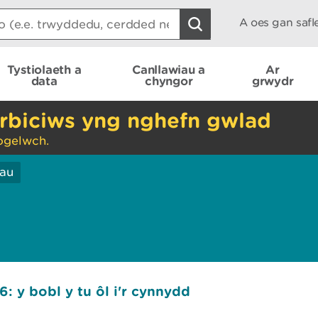
A oes gan saf
Tystiolaeth a
Canllawiau a
Ar
data
chyngor
grwydr
rbiciws yng nghefn gwlad
ogelwch.
iau
: y bobl y tu ôl i'r cynnydd