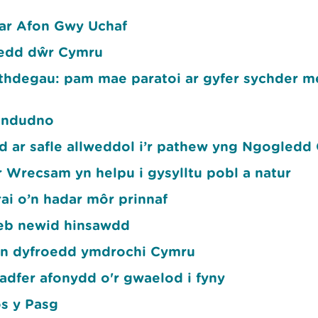
ar Afon Gwy Uchaf
hedd dŵr Cymru
aithdegau: pam mae paratoi ar gyfer sychder 
landudno
d ar safle allweddol i’r pathew yng Ngogledd
 Wrecsam yn helpu i gysylltu pobl a natur
rai o’n hadar môr prinnaf
eb newid hinsawdd
yn dyfroedd ymdrochi Cymru
dfer afonydd o'r gwaelod i fyny
os y Pasg