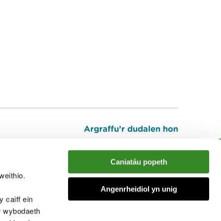
Argraffu’r dudalen hon
I fyny
Caniatáu popeth
weithio.
muno â'r sgwrs
Angenrheidiol yn unig
 caiff ein
’r wybodaeth