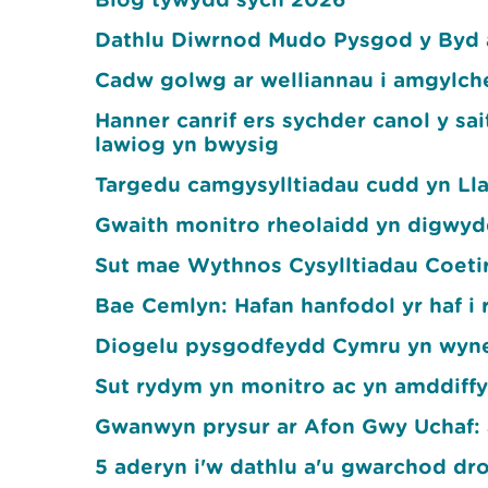
Dathlu Diwrnod Mudo Pysgod y Byd 
Cadw golwg ar welliannau i amgylc
Hanner canrif ers sychder canol y s
lawiog yn bwysig
Targedu camgysylltiadau cudd yn L
Gwaith monitro rheolaidd yn digwyd
Sut mae Wythnos Cysylltiadau Coetir
Bae Cemlyn: Hafan hanfodol yr haf i 
Diogelu pysgodfeydd Cymru yn wyn
Sut rydym yn monitro ac yn amddiff
Gwanwyn prysur ar Afon Gwy Uchaf: a
5 aderyn i'w dathlu a'u gwarchod dr