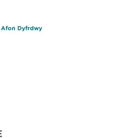
E Afon Dyfrdwy
E