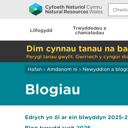
Search:
Trwyddedau a
Llifogydd
chaniatadau
Dim cynnau tanau na ba
Perygl tanau gwyllt. Gwiriwch y cyngor di
Hafan
Amdanom ni
Newyddion a blog
>
>
Blogiau
Edrych yn ôl ar ein blwyddyn 2025-26
Blog tywydd sych 2026