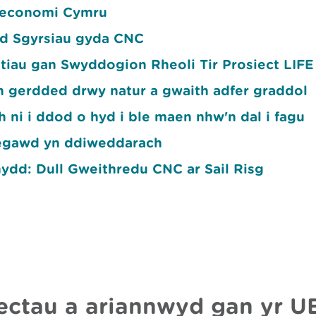
 economi Cymru
ad Sgyrsiau gyda CNC
tiau gan Swyddogion Rheoli Tir Prosiect LIF
h gerdded drwy natur a gwaith adfer graddol
h ni i ddod o hyd i ble maen nhw'n dal i fagu
degawd yn ddiweddarach
dd: Dull Gweithredu CNC ar Sail Risg
ectau a ariannwyd gan yr U