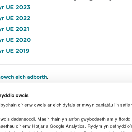
yr UE 2023
yr UE 2022
yr UE 2021
 yr UE 2020
yr UE 2019
owch eich adborth
.
nyddio cwcis
bychain o’r enw cwcis ar eich dyfais er mwyn caniatáu i’n safle 
Y
wcis dadansoddi. Mae’r rhain yn anfon gwybodaeth am y ffordd y
anaethau o’r enw Hotjar a Google Analytics. Rydym yn defnyddio