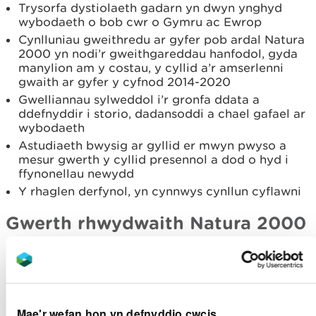
Trysorfa dystiolaeth gadarn yn dwyn ynghyd
wybodaeth o bob cwr o Gymru ac Ewrop
Cynlluniau gweithredu ar gyfer pob ardal Natura
2000 yn nodi’r gweithgareddau hanfodol, gyda
manylion am y costau, y cyllid a’r amserlenni
gwaith ar gyfer y cyfnod 2014-2020
Gwelliannau sylweddol i’r gronfa ddata a
ddefnyddir i storio, dadansoddi a chael gafael ar
wybodaeth
Astudiaeth bwysig ar gyllid er mwyn pwyso a
mesur gwerth y cyllid presennol a dod o hyd i
ffynonellau newydd
Y rhaglen derfynol, yn cynnwys cynllun cyflawni
Gwerth rhwydwaith Natura 2000
Mae safleoedd Natura 2000 yn:
Cynnig hafan hollbwysig a lefel uchel o
warchodaeth i 69 o rywogaethau a 55 o
gynefinoedd sydd dan fygythiad rhyngwladol
Mae'r wefan hon yn defnyddio cwcis