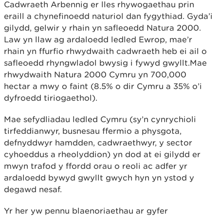
Cadwraeth Arbennig er lles rhywogaethau prin
eraill a chynefinoedd naturiol dan fygythiad. Gyda’i
gilydd, gelwir y rhain yn safleoedd Natura 2000.
Law yn llaw ag ardaloedd ledled Ewrop, mae’r
rhain yn ffurfio rhwydwaith cadwraeth heb ei ail o
safleoedd rhyngwladol bwysig i fywyd gwyllt.Mae
rhwydwaith Natura 2000 Cymru yn 700,000
hectar a mwy o faint (8.5% o dir Cymru a 35% o’i
dyfroedd tiriogaethol).
Mae sefydliadau ledled Cymru (sy’n cynrychioli
tirfeddianwyr, busnesau ffermio a physgota,
defnyddwyr hamdden, cadwraethwyr, y sector
cyhoeddus a rheolyddion) yn dod at ei gilydd er
mwyn trafod y ffordd orau o reoli ac adfer yr
ardaloedd bywyd gwyllt gwych hyn yn ystod y
degawd nesaf.
Yr her yw pennu blaenoriaethau ar gyfer