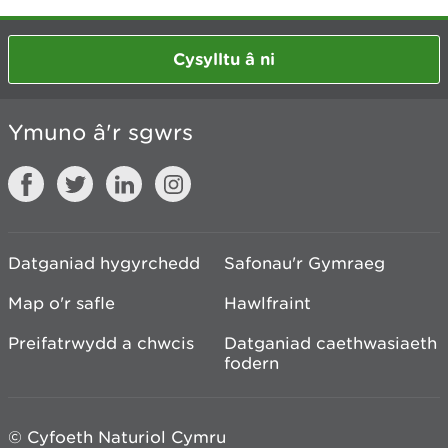
Cysylltu â ni
Ymuno â'r sgwrs
Datganiad hygyrchedd
Safonau'r Gymraeg
Map o'r safle
Hawlfraint
Preifatrwydd a chwcis
Datganiad caethwasiaeth
fodern
© Cyfoeth Naturiol Cymru