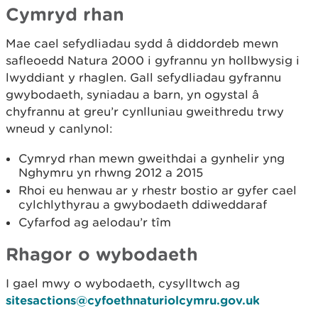
Cymryd rhan
Mae cael sefydliadau sydd â diddordeb mewn
safleoedd Natura 2000 i gyfrannu yn hollbwysig i
lwyddiant y rhaglen. Gall sefydliadau gyfrannu
gwybodaeth, syniadau a barn, yn ogystal â
chyfrannu at greu’r cynlluniau gweithredu trwy
wneud y canlynol:
Cymryd rhan mewn gweithdai a gynhelir yng
Nghymru yn rhwng 2012 a 2015
Rhoi eu henwau ar y rhestr bostio ar gyfer cael
cylchlythyrau a gwybodaeth ddiweddaraf
Cyfarfod ag aelodau’r tîm
Rhagor o wybodaeth
I gael mwy o wybodaeth, cysylltwch ag
sitesactions@cyfoethnaturiolcymru.gov.uk