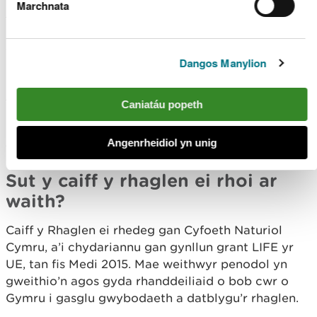
Marchnata
sy’n byw yn y wlad hon a rhai ymfudol, er enghraifft
brain coesgoch, bodaod tinwyn, gylfinirod a
chudyllod bach.
Dangos Manylion
Er bod rhai o rywogaethau a chynefinoedd Natura
2000 yn ffynnu, mewn 50% a mwy o achosion
Caniatáu popeth
maen nhw’n dirywio ac mewn cyflwr gwael. Felly,
mae gweithredu mewn modd pendant a chydlynol
Angenrheidiol yn unig
yn hanfodol.
Sut y caiff y rhaglen ei rhoi ar
waith?
Caiff y Rhaglen ei rhedeg gan Cyfoeth Naturiol
Cymru, a’i chydariannu gan gynllun grant LIFE yr
UE, tan fis Medi 2015. Mae weithwyr penodol yn
gweithio’n agos gyda rhanddeiliaid o bob cwr o
Gymru i gasglu gwybodaeth a datblygu’r rhaglen.