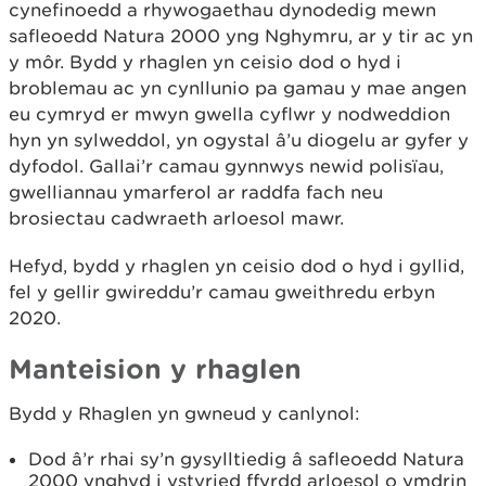
cynefinoedd a rhywogaethau dynodedig mewn
safleoedd Natura 2000 yng Nghymru, ar y tir ac yn
y môr. Bydd y rhaglen yn ceisio dod o hyd i
broblemau ac yn cynllunio pa gamau y mae angen
eu cymryd er mwyn gwella cyflwr y nodweddion
hyn yn sylweddol, yn ogystal â’u diogelu ar gyfer y
dyfodol. Gallai’r camau gynnwys newid polisïau,
gwelliannau ymarferol ar raddfa fach neu
brosiectau cadwraeth arloesol mawr.
Hefyd, bydd y rhaglen yn ceisio dod o hyd i gyllid,
fel y gellir gwireddu’r camau gweithredu erbyn
2020.
Manteision y rhaglen
Bydd y Rhaglen yn gwneud y canlynol:
Dod â’r rhai sy’n gysylltiedig â safleoedd Natura
2000 ynghyd i ystyried ffyrdd arloesol o ymdrin