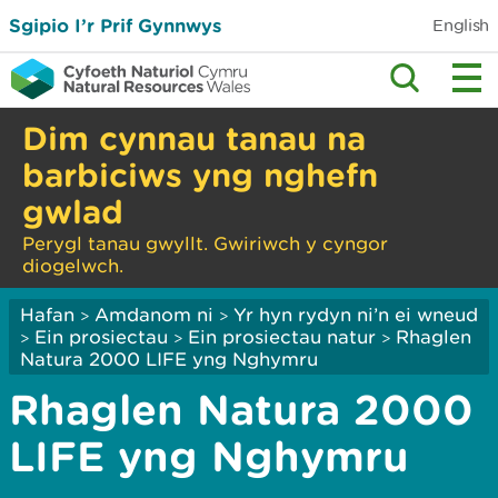
Sgipio I’r Prif Gynnwys
English
Dim cynnau tanau na
barbiciws yng nghefn
gwlad
Perygl tanau gwyllt. Gwiriwch y cyngor
diogelwch.
Hafan
Amdanom ni
Yr hyn rydyn ni’n ei wneud
>
>
Ein prosiectau
Ein prosiectau natur
Rhaglen
>
>
>
Natura 2000 LIFE yng Nghymru
Rhaglen Natura 2000
LIFE yng Nghymru