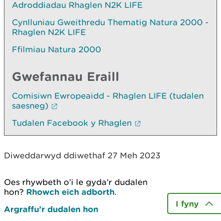
Adroddiadau Rhaglen N2K LIFE
Cynlluniau Gweithredu Thematig Natura 2000 -
Rhaglen N2K LIFE
Ffilmiau Natura 2000
Gwefannau Eraill
Comisiwn Ewropeaidd - Rhaglen LIFE (tudalen
saesneg)
Tudalen Facebook y Rhaglen
Diweddarwyd ddiwethaf 27 Meh 2023
Oes rhywbeth o’i le gyda’r dudalen
hon?
Rhowch eich adborth
.
I fyny
Argraffu’r dudalen hon