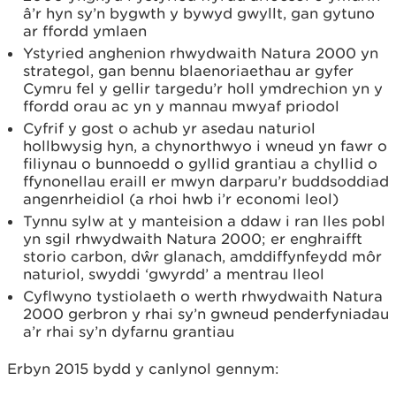
â’r hyn sy’n bygwth y bywyd gwyllt, gan gytuno
ar ffordd ymlaen
Ystyried anghenion rhwydwaith Natura 2000 yn
strategol, gan bennu blaenoriaethau ar gyfer
Cymru fel y gellir targedu’r holl ymdrechion yn y
ffordd orau ac yn y mannau mwyaf priodol
Cyfrif y gost o achub yr asedau naturiol
hollbwysig hyn, a chynorthwyo i wneud yn fawr o
filiynau o bunnoedd o gyllid grantiau a chyllid o
ffynonellau eraill er mwyn darparu’r buddsoddiad
angenrheidiol (a rhoi hwb i’r economi leol)
Tynnu sylw at y manteision a ddaw i ran lles pobl
yn sgil rhwydwaith Natura 2000; er enghraifft
storio carbon, dŵr glanach, amddiffynfeydd môr
naturiol, swyddi ‘gwyrdd’ a mentrau lleol
Cyflwyno tystiolaeth o werth rhwydwaith Natura
2000 gerbron y rhai sy’n gwneud penderfyniadau
a’r rhai sy’n dyfarnu grantiau
Erbyn 2015 bydd y canlynol gennym: