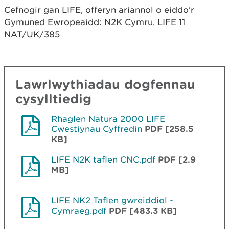
Cefnogir gan LIFE, offeryn ariannol o eiddo'r
Gymuned Ewropeaidd: N2K Cymru, LIFE 11
NAT/UK/385
Lawrlwythiadau dogfennau
cysylltiedig
Rhaglen Natura 2000 LIFE
Cwestiynau Cyffredin
PDF [258.5
KB]
LIFE N2K taflen CNC.pdf
PDF [2.9
MB]
LIFE NK2 Taflen gwreiddiol -
Cymraeg.pdf
PDF [483.3 KB]