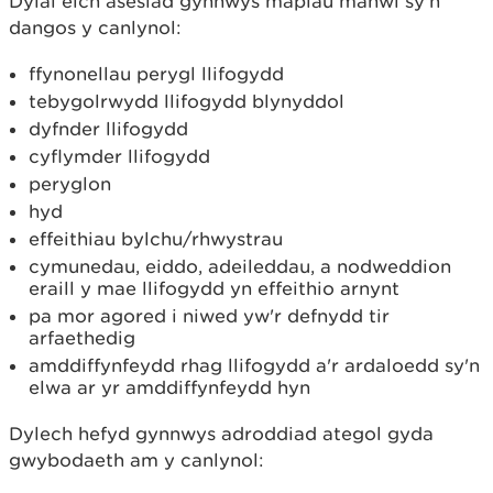
Dylai eich asesiad gynnwys mapiau manwl sy'n
dangos y canlynol:
ffynonellau perygl llifogydd
tebygolrwydd llifogydd blynyddol
dyfnder llifogydd
cyflymder llifogydd
peryglon
hyd
effeithiau bylchu/rhwystrau
cymunedau, eiddo, adeileddau, a nodweddion
eraill y mae llifogydd yn effeithio arnynt
pa mor agored i niwed yw'r defnydd tir
arfaethedig
amddiffynfeydd rhag llifogydd a'r ardaloedd sy'n
elwa ar yr amddiffynfeydd hyn
Dylech hefyd gynnwys adroddiad ategol gyda
gwybodaeth am y canlynol: