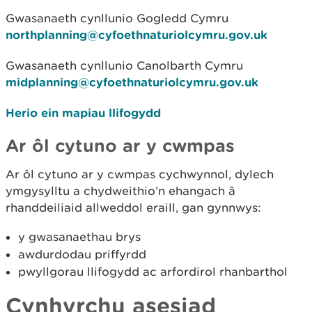
Gwasanaeth cynllunio Gogledd Cymru
northplanning@cyfoethnaturiolcymru.gov.uk
Gwasanaeth cynllunio Canolbarth Cymru
midplanning@cyfoethnaturiolcymru.gov.uk
Herio ein mapiau llifogydd
Ar ôl cytuno ar y cwmpas
Ar ôl cytuno ar y cwmpas cychwynnol, dylech
ymgysylltu a chydweithio’n ehangach â
rhanddeiliaid allweddol eraill, gan gynnwys:
y gwasanaethau brys
awdurdodau priffyrdd
pwyllgorau llifogydd ac arfordirol rhanbarthol
Cynhyrchu asesiad