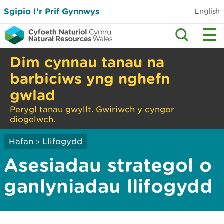
Sgipio I’r Prif Gynnwys
English
Dim cynnau tanau na
barbiciws yng nghefn
gwlad
Perygl tanau gwyllt. Gwiriwch y cyngor
diogelwch.
Hafan
Llifogydd
>
Asesiadau strategol o
ganlyniadau llifogydd