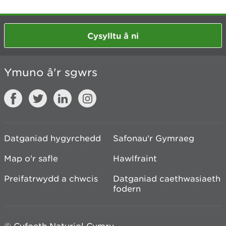
Cysylltu â ni
Ymuno â'r sgwrs
Datganiad hygyrchedd
Safonau'r Gymraeg
Map o'r safle
Hawlfraint
Preifatrwydd a chwcis
Datganiad caethwasiaeth
fodern