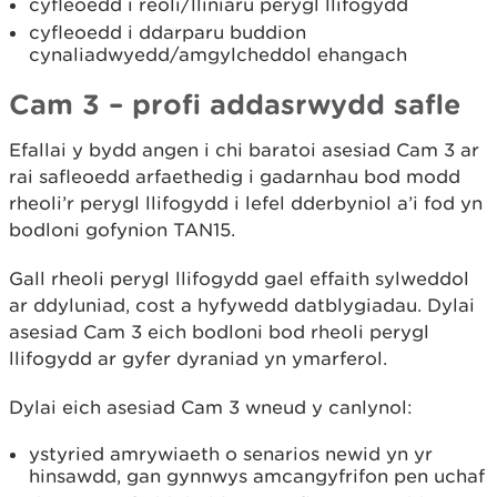
cyfleoedd i reoli/lliniaru perygl llifogydd
cyfleoedd i ddarparu buddion
cynaliadwyedd/amgylcheddol ehangach
Cam 3 – profi addasrwydd safle
Efallai y bydd angen i chi baratoi asesiad Cam 3 ar
rai safleoedd arfaethedig i gadarnhau bod modd
rheoli’r perygl llifogydd i lefel dderbyniol a’i fod yn
bodloni gofynion TAN15.
Gall rheoli perygl llifogydd gael effaith sylweddol
ar ddyluniad, cost a hyfywedd datblygiadau. Dylai
asesiad Cam 3 eich bodloni bod rheoli perygl
llifogydd ar gyfer dyraniad yn ymarferol.
Dylai eich asesiad Cam 3 wneud y canlynol:
ystyried amrywiaeth o senarios newid yn yr
hinsawdd, gan gynnwys amcangyfrifon pen uchaf