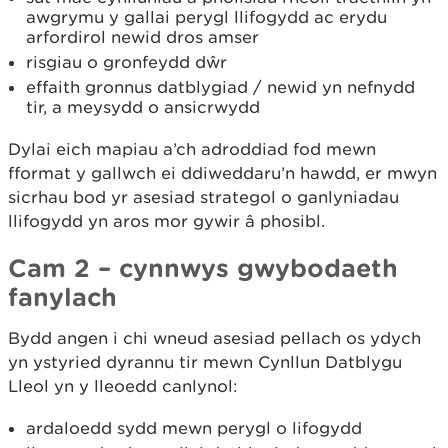
awgrymu y gallai perygl llifogydd ac erydu
arfordirol newid dros amser
risgiau o gronfeydd dŵr
effaith gronnus datblygiad / newid yn nefnydd
tir, a meysydd o ansicrwydd
Dylai eich mapiau a’ch adroddiad fod mewn
fformat y gallwch ei ddiweddaru’n hawdd, er mwyn
sicrhau bod yr asesiad strategol o ganlyniadau
llifogydd yn aros mor gywir â phosibl.
Cam 2 – cynnwys gwybodaeth
fanylach
Bydd angen i chi wneud asesiad pellach os ydych
yn ystyried dyrannu tir mewn Cynllun Datblygu
Lleol yn y lleoedd canlynol:
ardaloedd sydd mewn perygl o lifogydd