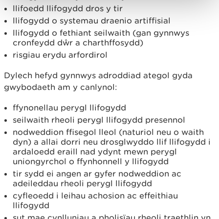
llifoedd llifogydd dros y tir
llifogydd o systemau draenio artiffisial
llifogydd o fethiant seilwaith (gan gynnwys
cronfeydd dŵr a charthffosydd)
risgiau erydu arfordirol
Dylech hefyd gynnwys adroddiad ategol gyda
gwybodaeth am y canlynol:
ffynonellau perygl llifogydd
seilwaith rheoli perygl llifogydd presennol
nodweddion ffisegol lleol (naturiol neu o waith
dyn) a allai dorri neu drosglwyddo llif llifogydd i
ardaloedd eraill nad ydynt mewn perygl
uniongyrchol o ffynhonnell y llifogydd
tir sydd ei angen ar gyfer nodweddion ac
adeileddau rheoli perygl llifogydd
cyfleoedd i leihau achosion ac effeithiau
llifogydd
sut mae cynlluniau a pholisïau rheoli traethlin yn