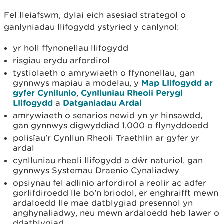
Fel lleiafswm, dylai eich asesiad strategol o
ganlyniadau llifogydd ystyried y canlynol:
yr holl ffynonellau llifogydd
risgiau erydu arfordirol
tystiolaeth o amrywiaeth o ffynonellau, gan
gynnwys mapiau a modelau, y
Map Llifogydd ar
gyfer Cynllunio
,
Cynlluniau Rheoli Perygl
Llifogydd
a
Datganiadau Ardal
amrywiaeth o senarios newid yn yr hinsawdd,
gan gynnwys digwyddiad 1,000 o flynyddoedd
polisïau'r Cynllun Rheoli Traethlin ar gyfer yr
ardal
cynlluniau rheoli llifogydd a dŵr naturiol, gan
gynnwys Systemau Draenio Cynaliadwy
opsiynau fel adlinio arfordirol a reolir ac adfer
gorlifdiroedd lle bo’n briodol, er enghraifft mewn
ardaloedd lle mae datblygiad presennol yn
anghynaliadwy, neu mewn ardaloedd heb lawer o
ddatblygiad