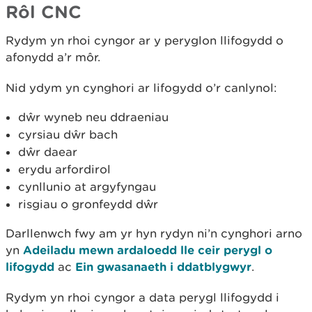
Rôl CNC
Rydym yn rhoi cyngor ar y peryglon llifogydd o
afonydd a’r môr.
Nid ydym yn cynghori ar lifogydd o’r canlynol:
dŵr wyneb neu ddraeniau
cyrsiau dŵr bach
dŵr daear
erydu arfordirol
cynllunio at argyfyngau
risgiau o gronfeydd dŵr
Darllenwch fwy am yr hyn rydyn ni’n cynghori arno
yn
Adeiladu mewn ardaloedd lle ceir perygl o
lifogydd
ac
Ein gwasanaeth i ddatblygwyr
.
Rydym yn rhoi cyngor a data perygl llifogydd i