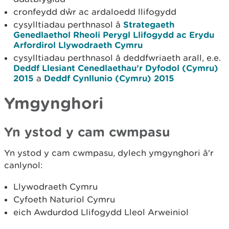
cronfeydd dŵr ac ardaloedd llifogydd
cysylltiadau perthnasol â
Strategaeth
Genedlaethol Rheoli Perygl Llifogydd ac Erydu
Arfordirol Llywodraeth Cymru
cysylltiadau perthnasol â deddfwriaeth arall, e.e.
Deddf Llesiant Cenedlaethau’r Dyfodol (Cymru)
2015
a
Deddf Cynllunio (Cymru) 2015
Ymgynghori
Yn ystod y cam cwmpasu
Yn ystod y cam cwmpasu, dylech ymgynghori â'r
canlynol:
Llywodraeth Cymru
Cyfoeth Naturiol Cymru
eich Awdurdod Llifogydd Lleol Arweiniol