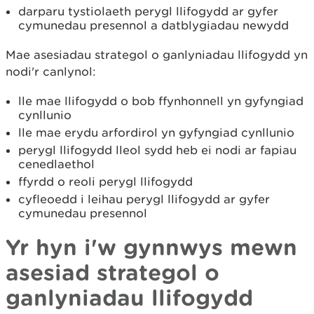
darparu tystiolaeth perygl llifogydd ar gyfer
cymunedau presennol a datblygiadau newydd
Mae asesiadau strategol o ganlyniadau llifogydd yn
nodi'r canlynol:
lle mae llifogydd o bob ffynhonnell yn gyfyngiad
cynllunio
lle mae erydu arfordirol yn gyfyngiad cynllunio
perygl llifogydd lleol sydd heb ei nodi ar fapiau
cenedlaethol
ffyrdd o reoli perygl llifogydd
cyfleoedd i leihau perygl llifogydd ar gyfer
cymunedau presennol
Yr hyn i'w gynnwys mewn
asesiad strategol o
ganlyniadau llifogydd