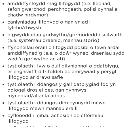
amddiffynfeydd rhag llifogydd (e.e. lleoliad,
safon gwarchod, perchnogaeth, polisi cynnal a
chadw hirdymor)
canlyniadau llifogydd o ganlyniad i
fylchu/rhwystr
digwyddiadau gorlwytho/gormodedd i seilwaith
(e.e. systemau draenio, mannau storio)
ffynonellau eraill o lifogydd posibl o fewn ardal
amddiffynedig (e.e. o ddŵr wyneb, draeniau sydd
wedi’u gorlwytho ac ati)
tystiolaeth i lywio dull dilyniannol o ddatblygu,
er enghraifft difrifoldeb ac amrywiad y perygl
llifogydd ar draws safle
tystiolaeth i ddangos y gall datblygiad fod yn
ddiogel dros ei oes, gan gynnwys
mynediad/allanfa addas
tystiolaeth i ddangos dim cynnydd mewn
llifogydd mewn mannau eraill
cyfleoedd i leihau achosion ac effeithiau
llifogydd