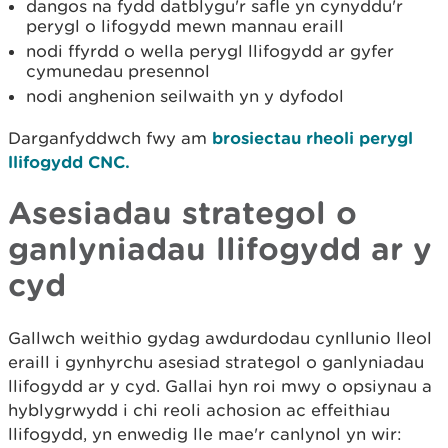
dangos na fydd datblygu'r safle yn cynyddu'r
perygl o lifogydd mewn mannau eraill
nodi ffyrdd o wella perygl llifogydd ar gyfer
cymunedau presennol
nodi anghenion seilwaith yn y dyfodol
Darganfyddwch fwy am
brosiectau rheoli perygl
llifogydd CNC.
Asesiadau strategol o
ganlyniadau llifogydd ar y
cyd
Gallwch weithio gydag awdurdodau cynllunio lleol
eraill i gynhyrchu asesiad strategol o ganlyniadau
llifogydd ar y cyd. Gallai hyn roi mwy o opsiynau a
hyblygrwydd i chi reoli achosion ac effeithiau
llifogydd, yn enwedig lle mae'r canlynol yn wir: