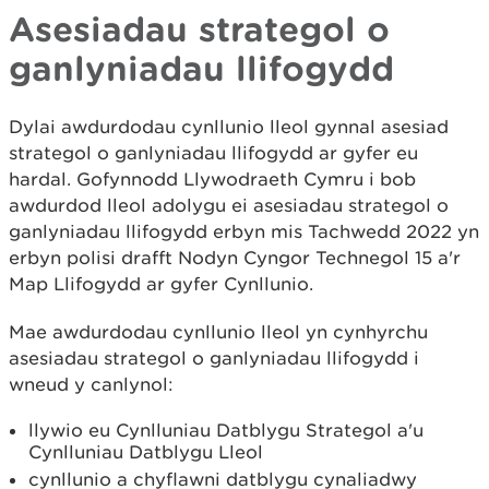
Asesiadau strategol o
ganlyniadau llifogydd
Dylai awdurdodau cynllunio lleol gynnal asesiad
strategol o ganlyniadau llifogydd ar gyfer eu
hardal. Gofynnodd Llywodraeth Cymru i bob
awdurdod lleol adolygu ei asesiadau strategol o
ganlyniadau llifogydd erbyn mis Tachwedd 2022 yn
erbyn polisi drafft Nodyn Cyngor Technegol 15 a'r
Map Llifogydd ar gyfer Cynllunio.
Mae awdurdodau cynllunio lleol yn cynhyrchu
asesiadau strategol o ganlyniadau llifogydd i
wneud y canlynol:
llywio eu Cynlluniau Datblygu Strategol a'u
Cynlluniau Datblygu Lleol
cynllunio a chyflawni datblygu cynaliadwy