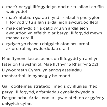
mae’r perygl llifogydd yn dod o’r tu allan i’ch ffin
weinyddol
mae'r atebion gorau i fynd i'r afael â pheryglon
llifogydd y tu allan i ardal eich awdurdod lleol
mae defnydd tir a datblygu yn ardal eich
awdurdod yn effeithio ar berygl llifogydd mewn
mannau eraill
rydych yn rhannu dalgylch afon neu ardal
arfordirol ag awdurdodau eraill
Mae ffynonellau ac achosion llifogydd yn aml yn
faterion trawsffiniol. Mae llythyr 15 Rhagfyr 2021
Llywodraeth Cymru yn annog asesiadau
rhanbarthol lle bynnag y bo modd.
Gall dogfennau strategol, megis cynlluniau rheoli
perygl llifogydd, arfarniadau cynaliadwyedd a
Datganiadau Ardal, nodi a llywio atebion ar gyfer y
dalgylch cyfan.