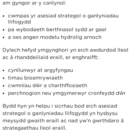
am gyngor ar y canlynol:
cwmpas yr asesiad strategol o ganlyniadau
llifogydd
pa wybodaeth berthnasol sydd ar gael
a oes angen modelu hydrolig arnoch
Dylech hefyd ymgynghori yn eich awdurdod lleol
ac â rhanddeiliaid eraill, er enghraifft:
cynllunwyr at argyfyngau
timau bioamrywiaeth
cwmnïau dŵr a charthffosiaeth
perchnogion neu ymgymerwyr cronfeydd dŵr
Bydd hyn yn helpu i sicrhau bod eich asesiad
strategol o ganlyniadau llifogydd yn hysbysu
meysydd gwaith eraill ac nad yw'n gwrthdaro â
strategaethau lleol eraill.