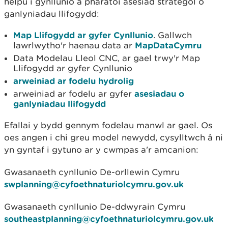
helpu i gynllunio a pharatoi asesiad strategol o
ganlyniadau llifogydd:
Map Llifogydd ar gyfer Cynllunio
. Gallwch
lawrlwytho'r haenau data ar
MapDataCymru
Data Modelau Lleol CNC, ar gael trwy'r Map
Llifogydd ar gyfer Cynllunio
arweiniad ar fodelu hydrolig
arweiniad ar fodelu ar gyfer
asesiadau o
ganlyniadau llifogydd
Efallai y bydd gennym fodelau manwl ar gael. Os
oes angen i chi greu model newydd, cysylltwch â ni
yn gyntaf i gytuno ar y cwmpas a'r amcanion:
Gwasanaeth cynllunio De-orllewin Cymru
swplanning@cyfoethnaturiolcymru.gov.uk
Gwasanaeth cynllunio De-ddwyrain Cymru
southeastplanning@cyfoethnaturiolcymru.gov.uk