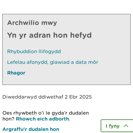
Archwilio mwy
Yn yr adran hon hefyd
Rhybuddion llifogydd
Lefelau afonydd, glawiad a data môr
Rhagor
Diweddarwyd ddiwethaf 2 Ebr 2025
Oes rhywbeth o’i le gyda’r dudalen
hon?
Rhowch eich adborth
.
I fyny
Argraffu’r dudalen hon