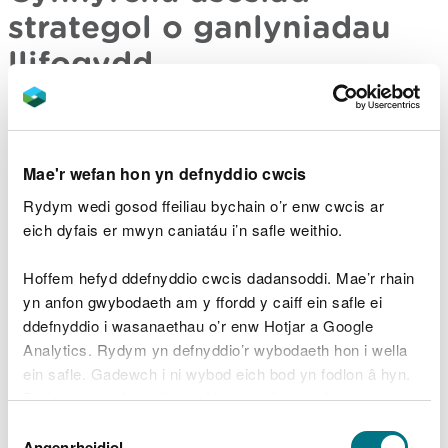
strategol o ganlyniadau
llifogydd
Mae hyd at dri cham wrth gynhyrchu asesiad
strategol o ganlyniadau llifogydd
Mae'r wefan hon yn defnyddio cwcis
Cam 1 – mae angen i bob awdurdod cynllunio
lleol sy'n ymgymryd ag asesiad strategol o
Rydym wedi gosod ffeiliau bychain o’r enw cwcis ar
ganlyniadau llifogydd gynhyrchu hwn
eich dyfais er mwyn caniatáu i’n safle weithio.
Cam 2 – sicrhau bod awdurdodau cynllunio lleol
yn deall peryglon llifogydd yn well wrth
Hoffem hefyd ddefnyddio cwcis dadansoddi. Mae’r rhain
ddyrannu safleoedd Cynllun Datblygu Lleol
yn anfon gwybodaeth am y ffordd y caiff ein safle ei
Cam 3 – a oes risgiau llifogydd sylweddol a allai
ddefnyddio i wasanaethau o’r enw Hotjar a Google
effeithio ar gadernid safleoedd Cynllun Datblygu
Analytics. Rydym yn defnyddio’r wybodaeth hon i wella
Lleol
ein safle. Gadewch i ni wybod eich bod yn fodlon â hyn.
Cam 1 – casglu gwybodaeth am
Byddwn yn defnyddio cwci i gadw eich dewis.
lifogydd
Dewis
Gellir
darllen mwy am ein cwcis
cyn i chi ddewis.
Angenrheidiol