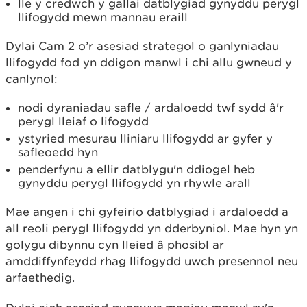
lle y credwch y gallai datblygiad gynyddu perygl
llifogydd mewn mannau eraill
Dylai Cam 2 o’r asesiad strategol o ganlyniadau
llifogydd fod yn ddigon manwl i chi allu gwneud y
canlynol:
nodi dyraniadau safle / ardaloedd twf sydd â'r
perygl lleiaf o lifogydd
ystyried mesurau lliniaru llifogydd ar gyfer y
safleoedd hyn
penderfynu a ellir datblygu'n ddiogel heb
gynyddu perygl llifogydd yn rhywle arall
Mae angen i chi gyfeirio datblygiad i ardaloedd a
all reoli perygl llifogydd yn dderbyniol. Mae hyn yn
golygu dibynnu cyn lleied â phosibl ar
amddiffynfeydd rhag llifogydd uwch presennol neu
arfaethedig.