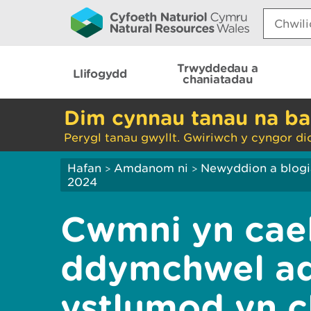
Search:
Trwyddedau a
Llifogydd
chaniatadau
Dim cynnau tanau na ba
Perygl tanau gwyllt. Gwiriwch y cyngor di
Hafan
Amdanom ni
Newyddion a blog
>
>
2024
Cwmni yn cae
ddymchwel ade
ystlumod yn 