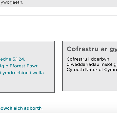
rhywogaeth.
Cofrestru ar gy
dge 5.1.24.
Cofrestru i dderbyn
diweddariadau misol g
ig o Fforest Fawr
Cyfoeth Naturiol Cymr
 ymdrechion i wella
owch eich adborth
.