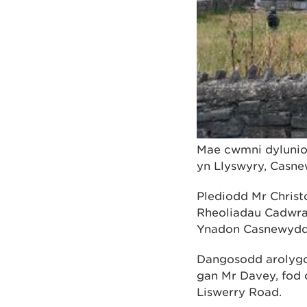
Mae cwmni dylunio
yn Llyswyry, Casne
Plediodd Mr Christ
Rheoliadau Cadwra
Ynadon Casnewydd 
Dangosodd arolygo
gan Mr Davey, fod 
Liswerry Road.