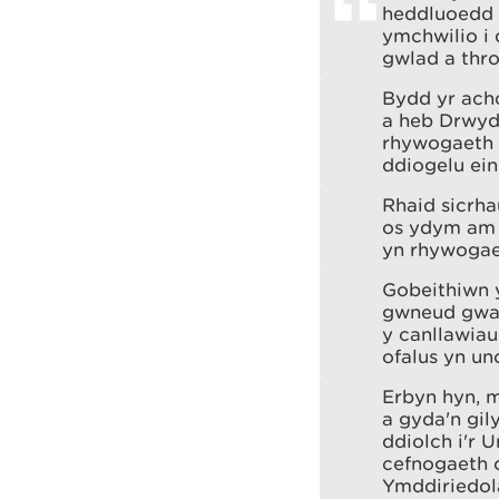
heddluoedd 
ymchwilio i 
gwlad a thr
Bydd yr ach
a heb Drwyd
rhywogaeth y
ddiogelu ei
Rhaid sicrha
os ydym am 
yn rhywogae
Gobeithiwn y
gwneud gwait
y canllawiau
ofalus yn uno
Erbyn hyn, m
a gyda'n gi
ddiolch i'r
cefnogaeth 
Ymddiriedol