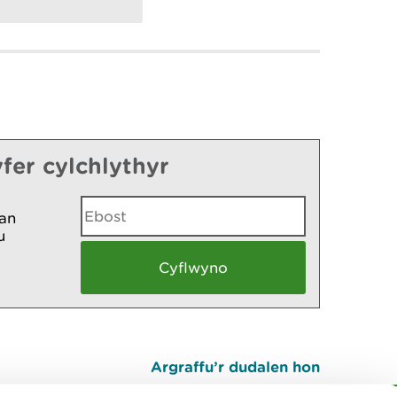
fer cylchlythyr
an
u
Argraffu’r dudalen hon