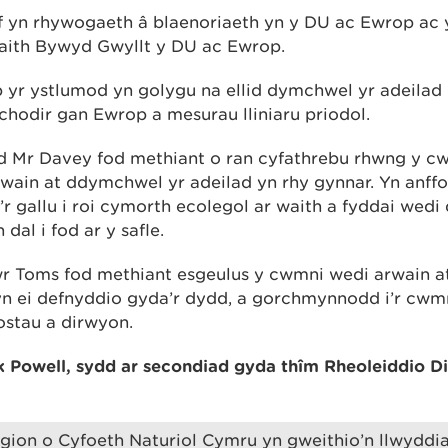
f yn rhywogaeth â blaenoriaeth yn y DU ac Ewrop ac y
aith Bywyd Gwyllt y DU ac Ewrop.
 yr ystlumod yn golygu na ellid dymchwel yr adeila
odir gan Ewrop a mesurau lliniaru priodol.
dd Mr Davey fod methiant o ran cyfathrebu rhwng y cwm
wain at ddymchwel yr adeilad yn rhy gynnar. Yn anffo
’r gallu i roi cymorth ecolegol ar waith a fyddai wed
dal i fod ar y safle.
Toms fod methiant esgeulus y cwmni wedi arwain at 
n ei defnyddio gyda’r dydd, a gorchmynnodd i’r cwm
stau a dirwyon.
Powell, sydd ar secondiad gyda thîm Rheoleiddio D
ion o Cyfoeth Naturiol Cymru yn gweithio’n llwyddi