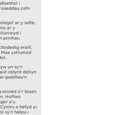
laethol i
 troseddau cefn
egol ar y safle,
io ar y
lluniwyd i
 prinhau.
hodedig eraill,
. Mae ystlumod
ol.
hyw un sy'n
aid iddynt ddilyn
 ei gwblhau'n
 erioed o’r blaen
yn. Hoffwn
gor a'u
 Cymru a hefyd yr
 sy'n helpu i