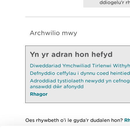
ddiogelu'r 
Archwilio mwy
Yn yr adran hon hefyd
Diweddariad Ymchwiliad Tirlenwi Withyhe
Defnyddio ceffylau i dynnu coed heintied
Adroddiad tystiolaeth newydd yn cefnogi
ansawdd dŵr afonydd
Rhagor
Oes rhywbeth o’i le gyda’r dudalen hon?
Rh