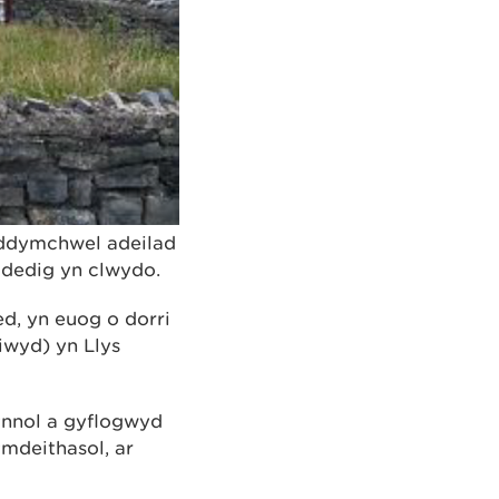
 ddymchwel adeilad
odedig yn clwydo.
d, yn euog o dorri
iwyd) yn Llys
nnol a gyflogwyd
mdeithasol, ar