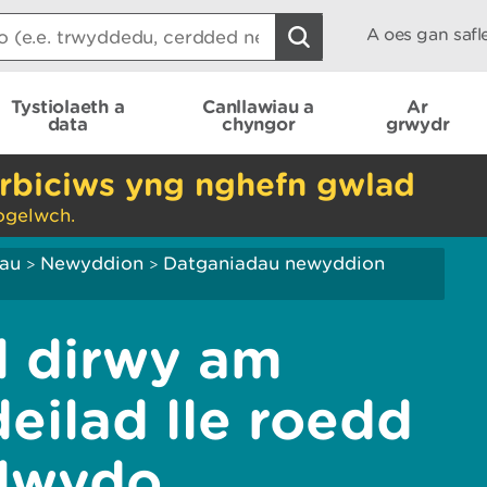
A oes gan saf
Tystiolaeth a
Canllawiau a
Ar
data
chyngor
grwydr
rbiciws yng nghefn gwlad
ogelwch.
iau
Newyddion
Datganiadau newyddion
>
>
l dirwy am
ilad lle roedd
clwydo