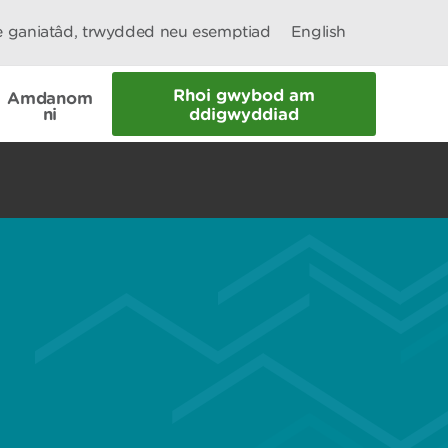
le ganiatâd, trwydded neu esemptiad
English
Rhoi gwybod am
Amdanom
ni
ddigwyddiad