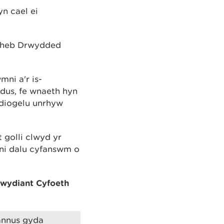
n cael ei
d heb Drwydded
ni a'r is-
dus, fe wnaeth hyn
i diogelu unrhyw
golli clwyd yr
ni dalu cyfanswm o
iwydiant Cyfoeth
annus gyda