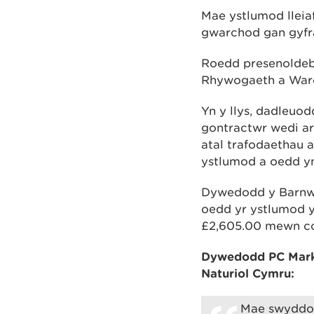
Mae ystlumod lleia
gwarchod gan gyfr
Roedd presenoldeb
Rhywogaeth a Warch
Yn y llys, dadleuo
gontractwr wedi ar
atal trafodaethau a
ystlumod a oedd yn 
Dywedodd y Barnwr 
oedd yr ystlumod y
£2,605.00 mewn co
Dywedodd PC Mark 
Naturiol Cymru:
Mae swyddog