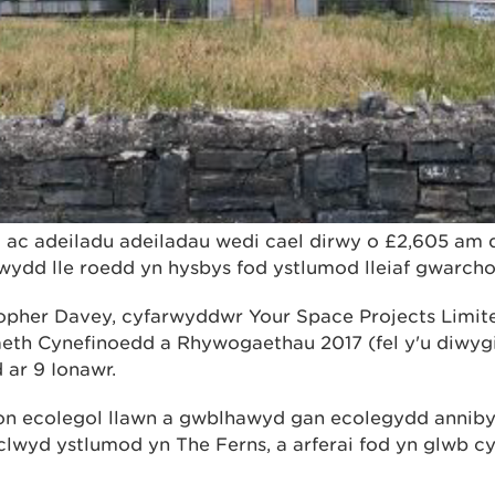
 ac adeiladu adeiladau wedi cael dirwy o £2,605 am
wydd lle roedd yn hysbys fod ystlumod lleiaf gwarch
opher Davey, cyfarwyddwr Your Space Projects Limite
eth Cynefinoedd a Rhywogaethau 2017 (fel y'u diwyg
ar 9 Ionawr.
n ecolegol llawn a gwblhawyd gan ecolegydd anniby
clwyd ystlumod yn The Ferns, a arferai fod yn glwb cy