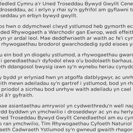
ledled Cymru a’r Uned Troseddau Bywyd Gwyllt Cened
droseddau, ac i erlyn y rhai sy’n gyfrifol am gyflawni
oseddau yn erbyn bywyd gwyllt.
os hwn o ddymchwel clwyd ystlumod heb gymorth ecol
ded Rhywogaeth a Warchodir gan Ewrop, wedi effeith
n yr ardal leol. Mae deddfwriaeth ar waith ac fe'i cyn
n rhywogaethau brodorol gwarchodedig sydd eisoes yn
u ein bod yn diogelu ystlumod, a rhywogaethau gwarc
i genedlaethau'r dyfodol elwa o'u bodolaeth barhaus
th ddangosol bwysig iawn sy'n wynebu heriau cynydd
 bydd yr erlyniad hwn yn atgoffa datblygwyr, ac unr
h mewn adeiladau sy'n gartref i ystlumod, bod yn rh
 priodol a sicrhau bod unrhyw waith adeiladu yn cael
l â’r gyfraith.
ae asiantaethau amrywiol yn cydweithredu’n well nag
lydd byddwn yn ymchwilio i droseddwyr ac yn eu herl
 Uned Troseddau Bywyd Gwyllt Cenedlaethol am eu cyn
o ran ymchwilio, Tîm Rhywogaethau Cyfoeth Naturiol
aeth Cadwraeth Ystlumod sy'n gwneud gwaith rhagorol