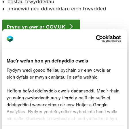
costau trwyddedau
amnewid neu ddiweddaru eich trwydded
Prynu yn awr ar GOV.UK
Gallwch hefyd gael trwydded pysgota â gwialen i
Mae'r wefan hon yn defnyddio cwcis
oedolion drwy ffonio Asiantaeth yr Amgylchedd:
Rydym wedi gosod ffeiliau bychain o’r enw cwcis ar
0344 800 5386
(
gwybodaeth am gost y
eich dyfais er mwyn caniatáu i’n safle weithio.
galwadau
)
Hoffem hefyd ddefnyddio cwcis dadansoddi. Mae’r rhain
Os ydych yn bwriadu ymweld â Chymru o dramor,
yn anfon gwybodaeth am y ffordd y caiff ein safle ei
gallwch brynu trwydded ar-lein. Rhowch y
ddefnyddio i wasanaethau o’r enw Hotjar a Google
cyfeiriad y byddwch yn aros ynddo a chadwch eich
Analytics. Rydym yn defnyddio’r wybodaeth hon i wella
e-bost cadarnhau fel tystiolaeth bod gennych
ein safle. Gadewch i ni wybod eich bod yn fodlon â hyn.
drwydded.
Byddwn yn defnyddio cwci i gadw eich dewis.