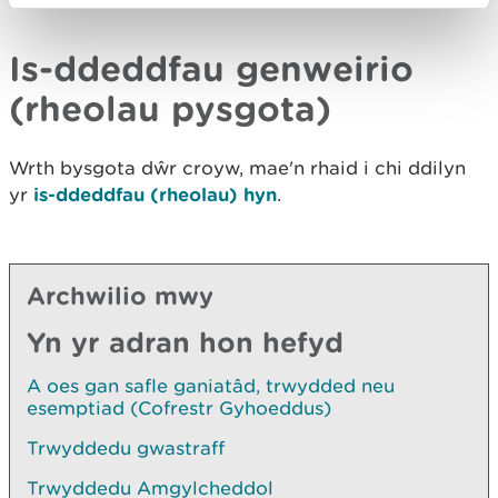
Is-ddeddfau genweirio
(rheolau pysgota)
Wrth bysgota dŵr croyw, mae'n rhaid i chi ddilyn
yr
is-ddeddfau (rheolau) hyn
.
Archwilio mwy
Yn yr adran hon hefyd
A oes gan safle ganiatâd, trwydded neu
esemptiad (Cofrestr Gyhoeddus)
Trwyddedu gwastraff
Trwyddedu Amgylcheddol