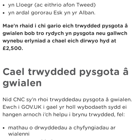
yn Lloegr (ac eithrio afon Tweed)
yn ardal gororau Esk yn yr Alban.
Mae’n rhaid i chi gario eich trwydded pysgota â
gwialen bob tro rydych yn pysgota neu gallwch
wynebu erlyniad a chael eich dirwyo hyd at
£2,500.
Cael trwydded pysgota â
gwialen
Nid CNC sy’n rhoi trwyddedau pysgota â gwialen.
Ewch i GOV.UK i gael yr holl wybodaeth sydd ei
hangen arnoch i’ch helpu i brynu trwydded, fel:
mathau o drwyddedau a chyfyngiadau ar
wialenni