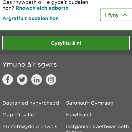
Oes rhywbeth o’i le gyda’r dudalen
hon?
Rhowch eich adborth
.
I fyny
Argraffu’r dudalen hon
Cysylltu â ni
Ymuno â'r sgwrs
Datganiad hygyrchedd
Safonau'r Gymraeg
Map o'r safle
Hawlfraint
Preifatrwydd a chwcis
Datganiad caethwasiaeth