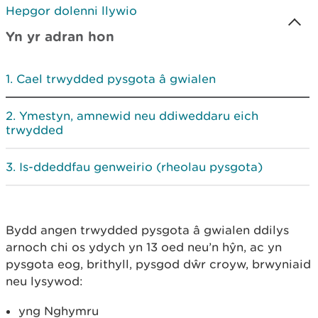
Hepgor dolenni llywio
Yn yr adran hon
Cael trwydded pysgota â gwialen
Ymestyn, amnewid neu ddiweddaru eich
trwydded
Is-ddeddfau genweirio (rheolau pysgota)
Bydd angen trwydded pysgota â gwialen ddilys
arnoch chi os ydych yn 13 oed neu’n hŷn, ac yn
pysgota eog, brithyll, pysgod dŵr croyw, brwyniaid
neu lysywod:
yng Nghymru