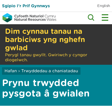
Sgipio I’r Prif Gynnwys
English
Dim cynnau tanau na
barbiciws yng nghefn
gwlad
Perygl tanau gwyllt. Gwiriwch y cyngor
diogelwch.
Hafan
Trwyddedau a chaniatadau
>
Prynu trwydded
pysgota â gwialen