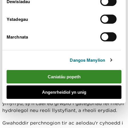
Dewisiadau
Mae gan
Fap Mawndiroedd Cymru
, a
gyflwynir gan y Rhaglen Weithredu
Ystadegau
Genedlaethol ar Fawndiroedd, haenau
gwahanol o wybodaeth fel dyfnder mawn,
stoc carbon, allyriadau, cynefinoedd, ac
Marchnata
mae hefyd bellach yn darparu data ar
gyfer 'gweithgarwch adfer'. Wrth glicio ar
leoliad, mae cwymplen yn dangos pwy
sy’n arwain y gwaith adfer, pryd, y raddfa,
Dangos Manylion
y dull adfer yn fras, a’r pecyn ariannu a
ddefnyddiwyd.
Caniatáu popeth
Mae Map Mawndir Cymru eisoes yn boblogaidd,
gyda dros 10,000 o ymweliadau ers 2022. Mae
Angenrheidiol yn unig
adfer mawndir yn cynnwys dros 100 o dechnegau
ymyrryd, sy'n cael eu grwpio i gategorïau fel rheoli
hydrolegol neu reoli llystyfiant, a rheoli erydiad.
Gwahoddir perchnogion tir ac aelodau'r cyhoedd i