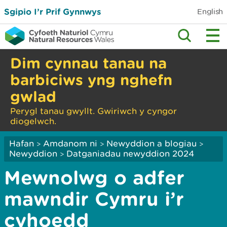
Sgipio I’r Prif Gynnwys
English
Dim cynnau tanau na
barbiciws yng nghefn
gwlad
Perygl tanau gwyllt. Gwiriwch y cyngor
diogelwch.
Hafan
Amdanom ni
Newyddion a blogiau
>
>
>
Newyddion
Datganiadau newyddion 2024
>
Mewnolwg o adfer
mawndir Cymru i’r
cyhoedd