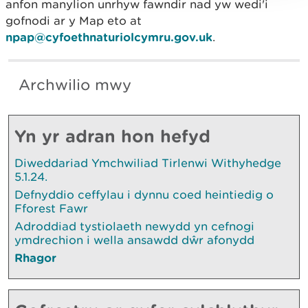
anfon manylion unrhyw fawndir nad yw wedi'i
gofnodi ar y Map eto at
npap@cyfoethnaturiolcymru.gov.uk
.
Archwilio mwy
Yn yr adran hon hefyd
Diweddariad Ymchwiliad Tirlenwi Withyhedge
5.1.24.
Defnyddio ceffylau i dynnu coed heintiedig o
Fforest Fawr
Adroddiad tystiolaeth newydd yn cefnogi
ymdrechion i wella ansawdd dŵr afonydd
Rhagor