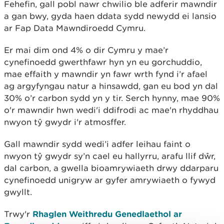
Fehefin, gall pobl nawr chwilio ble adferir mawndir
a gan bwy, gyda haen ddata sydd newydd ei lansio
ar Fap Data Mawndiroedd Cymru.
Er mai dim ond 4% o dir Cymru y mae’r
cynefinoedd gwerthfawr hyn yn eu gorchuddio,
mae effaith y mawndir yn fawr wrth fynd i’r afael
ag argyfyngau natur a hinsawdd, gan eu bod yn dal
30% o’r carbon sydd yn y tir. Serch hynny, mae 90%
o'r mawndir hwn wedi'i ddifrodi ac mae'n rhyddhau
nwyon tŷ gwydr i'r atmosffer.
Gall mawndir sydd wedi’i adfer leihau faint o
nwyon tŷ gwydr sy’n cael eu hallyrru, arafu llif dŵr,
dal carbon, a gwella bioamrywiaeth drwy ddarparu
cynefinoedd unigryw ar gyfer amrywiaeth o fywyd
gwyllt.
Trwy'r
Rhaglen Weithredu Genedlaethol ar