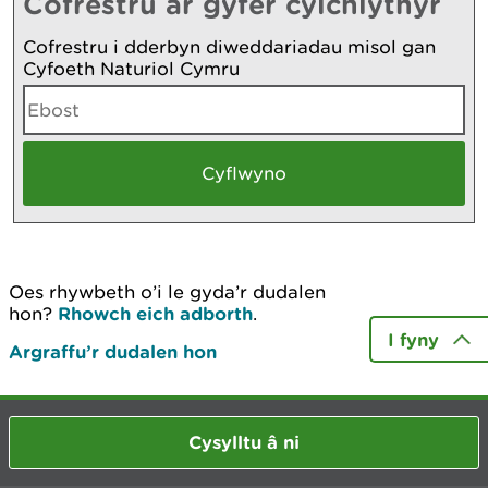
Cofrestru ar gyfer cylchlythyr
Cofrestru i dderbyn diweddariadau misol gan
Cyfoeth Naturiol Cymru
Oes rhywbeth o’i le gyda’r dudalen
hon?
Rhowch eich adborth
.
I fyny
Argraffu’r dudalen hon
Cysylltu â ni