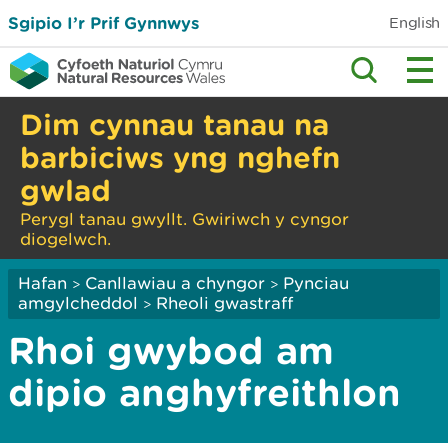
Sgipio I’r Prif Gynnwys
English
Dim cynnau tanau na
barbiciws yng nghefn
gwlad
Perygl tanau gwyllt. Gwiriwch y cyngor
diogelwch.
Hafan
Canllawiau a chyngor
Pynciau
>
>
amgylcheddol
Rheoli gwastraff
>
Rhoi gwybod am
dipio anghyfreithlon