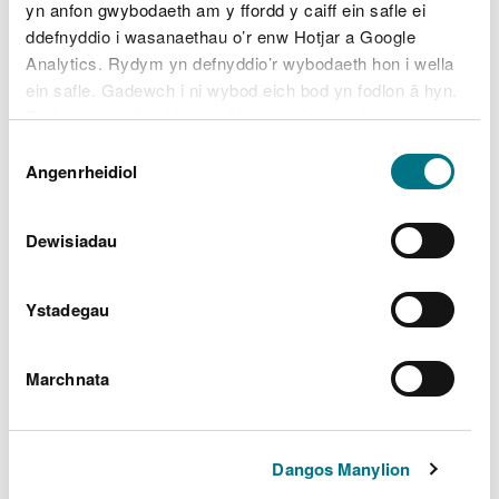
Merthyr Tudful
yn anfon gwybodaeth am y ffordd y caiff ein safle ei
ddefnyddio i wasanaethau o’r enw Hotjar a Google
Sir Penfro
Analytics. Rydym yn defnyddio’r wybodaeth hon i wella
ein safle. Gadewch i ni wybod eich bod yn fodlon â hyn.
Pen-y-bont ar Ogwr
Byddwn yn defnyddio cwci i gadw eich dewis.
Dewis
Sir Powys
Gellir
darllen mwy am ein cwcis
cyn i chi ddewis.
Angenrheidiol
Caniatâd
Rhondda Cynon Taf
Dewisiadau
Torfaen
Wrecsam
Ystadegau
Sir Ynys Môn
Marchnata
Pryd i roi gwybod i ni am
Dangos Manylion
dipio anghyfreithlon