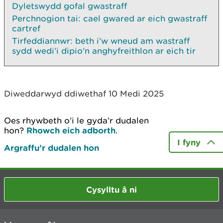
Dyletswydd gofal gwastraff
Perchnogion tai: cael gwared ar eich gwastraff
cartref
Tirfeddiannwr: beth i’w wneud am wastraff
sydd wedi’i dipio’n anghyfreithlon ar eich tir
Diweddarwyd ddiwethaf 10 Medi 2025
Oes rhywbeth o’i le gyda’r dudalen
hon?
Rhowch eich adborth
.
I fyny
Argraffu’r dudalen hon
Cysylltu â ni