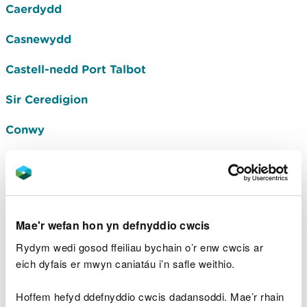
Caerdydd
Casnewydd
Castell-nedd Port Talbot
Sir Ceredigion
Conwy
Sir Ddinbych
Sir y Fflint
Sir Fynwy
Mae'r wefan hon yn defnyddio cwcis
Rydym wedi gosod ffeiliau bychain o’r enw cwcis ar
Sir Gaerfyrddin
eich dyfais er mwyn caniatáu i’n safle weithio.
Gwynedd
Hoffem hefyd ddefnyddio cwcis dadansoddi. Mae’r rhain