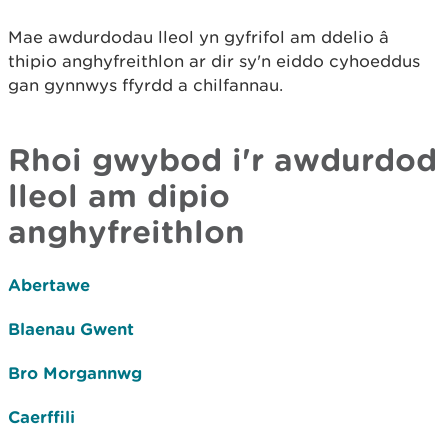
Mae awdurdodau lleol yn gyfrifol am ddelio â
thipio anghyfreithlon ar dir sy'n eiddo cyhoeddus
gan gynnwys ffyrdd a chilfannau.
Rhoi gwybod i'r awdurdod
lleol am dipio
anghyfreithlon
Abertawe
Blaenau Gwent
Bro Morgannwg
Caerffili