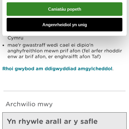
Caniatáu popeth
Rhowch wybod i ni os:
Angenrheidiol yn unig
ydych chi'n credu bod y digwyddiad wedi
digwydd ar dir a reolir gan Cyfoeth Naturiol
Cymru
mae'r gwastraff wedi cael ei dipio'n
anghyfreithlon mewn prif afon (fel arfer rhoddir
enw ar brif afon, er enghraifft afon Taf)
Rhoi gwybod am ddigwyddiad amgylcheddol
.
Archwilio mwy
Yn rhywle arall ar y safle