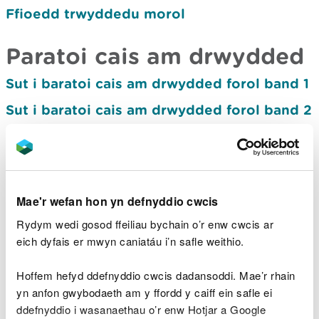
Ffioedd trwyddedu morol
Paratoi cais am drwydded
Sut i baratoi cais am drwydded forol band 1
Sut i baratoi cais am drwydded forol band 2
Sut i baratoi cais am drwydded forol band 3
Asesiad Effeithiau Amgylcheddol
Sgrinio AEA
Mae'r wefan hon yn defnyddio cwcis
Gwneud cais am farn cwmpasu asesu
Rydym wedi gosod ffeiliau bychain o’r enw cwcis ar
effeithiau amgylcheddol (AEA) ar gyfer
eich dyfais er mwyn caniatáu i’n safle weithio.
trwydded forol
Gwneud cais am gynllun samplu ar gyfer
Hoffem hefyd ddefnyddio cwcis dadansoddi. Mae’r rhain
trwydded forol ar gyfer carthu neu gael
yn anfon gwybodaeth am y ffordd y caiff ein safle ei
gwared ar ddeunydd sydd wedi'i garthu
ddefnyddio i wasanaethau o’r enw Hotjar a Google