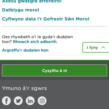
Asesu gwasgfa arfordirol
Datblygu morol
Cyflwyno data i’r Gofrestr Sŵn Morol
Oes rhywbeth o’i le gyda’r dudalen
hon?
Rhowch eich adborth
.
I fyny
Argraffu’r dudalen hon
Cysylltu â ni
Ymuno â'r sgwrs