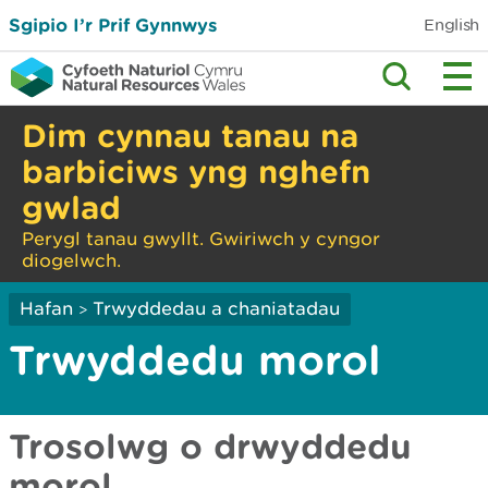
Sgipio I’r Prif Gynnwys
English
Dim cynnau tanau na
barbiciws yng nghefn
gwlad
Perygl tanau gwyllt. Gwiriwch y cyngor
diogelwch.
Hafan
Trwyddedau a chaniatadau
>
Trwyddedu morol
Trosolwg o drwyddedu
morol