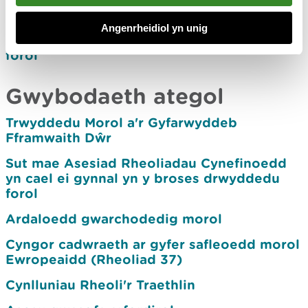
Gwneud cais i gyflawni amodau a/neu
Angenrheidiol yn unig
fonitro cymeradwyaethau eich trwydded
forol
Gwybodaeth ategol
Trwyddedu Morol a'r Gyfarwyddeb
Fframwaith Dŵr
Sut mae Asesiad Rheoliadau Cynefinoedd
yn cael ei gynnal yn y broses drwyddedu
forol
Ardaloedd gwarchodedig morol
Cyngor cadwraeth ar gyfer safleoedd morol
Ewropeaidd (Rheoliad 37)
Cynlluniau Rheoli'r Traethlin