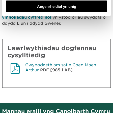
Nid oes staff yn y lleoliad hwn.
Angenrheidiol yn unig
Cysylltwch â’n tîm cwsmeriaid gydag unrhyw
ymholiadau cyffredinol
yn ystod oriau swyddfa o
ddydd Llun i ddydd Gwener.
Lawrlwythiadau dogfennau
cysylltiedig
Gwybodaeth am safle Coed Maen
Arthur
PDF [985.1 KB]
Mannau eraill yng Canolbarth Cymru