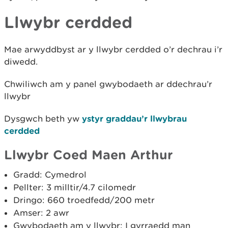
Llwybr cerdded
Mae arwyddbyst ar y llwybr cerdded o’r dechrau i’r
diwedd.
Chwiliwch am y panel gwybodaeth ar ddechrau’r
llwybr
Dysgwch beth yw
ystyr graddau’r llwybrau
cerdded
Llwybr Coed Maen Arthur
Gradd: Cymedrol
Pellter: 3 milltir/4.7 cilomedr
Dringo: 660 troedfedd/200 metr
Amser: 2 awr
Gwybodaeth am y llwybr: I gyrraedd man