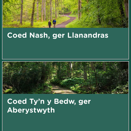
Coed Nash, ger Llanandras
Coed Ty’n y Bedw, ger
Aberystwyth