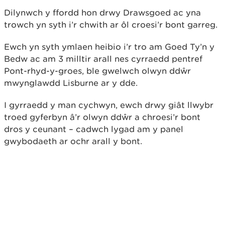
Dilynwch y ffordd hon drwy Drawsgoed ac yna
trowch yn syth i’r chwith ar ôl croesi’r bont garreg.
Ewch yn syth ymlaen heibio i’r tro am Goed Ty’n y
Bedw ac am 3 milltir arall nes cyrraedd pentref
Pont-rhyd-y-groes, ble gwelwch olwyn ddŵr
mwynglawdd Lisburne ar y dde.
I gyrraedd y man cychwyn, ewch drwy giât llwybr
troed gyferbyn â’r olwyn ddŵr a chroesi’r bont
dros y ceunant – cadwch lygad am y panel
gwybodaeth ar ochr arall y bont.