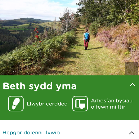
Beth sydd yma
Arhosfan bysiau
Llwybr cerdded
o fewn milltir
Hepgor dolenni llywio