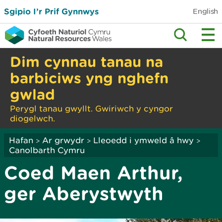
Sgipio I’r Prif Gynnwys
English
Dim cynnau tanau na
barbiciws yng nghefn
gwlad
Perygl tanau gwyllt. Gwiriwch y cyngor
diogelwch.
Hafan
Ar grwydr
Lleoedd i ymweld â hwy
>
>
>
Canolbarth Cymru
Coed Maen Arthur,
ger Aberystwyth