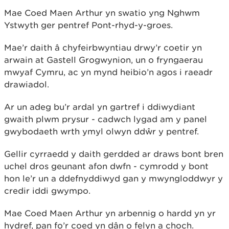
Mae Coed Maen Arthur yn swatio yng Nghwm
Ystwyth ger pentref Pont-rhyd-y-groes.
Mae’r daith â chyfeirbwyntiau drwy’r coetir yn
arwain at Gastell Grogwynion, un o fryngaerau
mwyaf Cymru, ac yn mynd heibio’n agos i raeadr
drawiadol.
Ar un adeg bu’r ardal yn gartref i ddiwydiant
gwaith plwm prysur - cadwch lygad am y panel
gwybodaeth wrth ymyl olwyn ddŵr y pentref.
Gellir cyrraedd y daith gerdded ar draws bont bren
uchel dros geunant afon dwfn - cymrodd y bont
hon le’r un a ddefnyddiwyd gan y mwyngloddwyr y
credir iddi gwympo.
Mae Coed Maen Arthur yn arbennig o hardd yn yr
hydref, pan fo’r coed yn dân o felyn a choch.