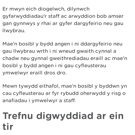
Er mwyn eich diogelwch, dilynwch
gyfarwyddiadau'r staff ac arwyddion bob amser
gan gynnwys y rhai ar gyfer dargyfeirio neu gau
llwybrau.
Mae'n bosibl y bydd angen i ni ddargyfeirio neu
gau llwybrau wrth i ni wneud gwaith cynnal a
chadw neu gynnal gweithrediadau eraill ac mae'n
bosibl y bydd angen i ni gau cyfleusterau
ymwelwyr eraill dros dro.
Mewn tywydd eithafol, mae'n bosibl y byddwn yn
cau cyfleusterau ar fyr rybudd oherwydd y risg o
anafiadau i ymwelwyr a staff.
Trefnu digwyddiad ar ein
tir