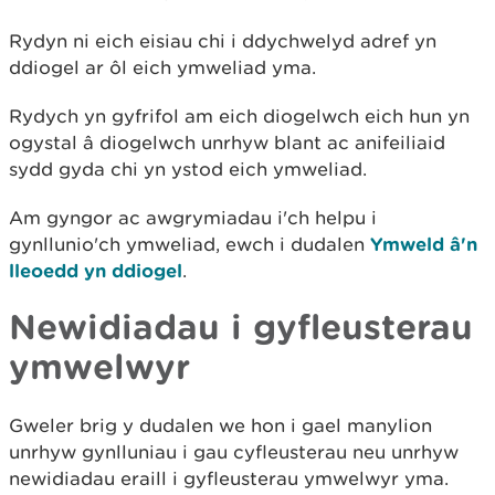
Rydyn ni eich eisiau chi i ddychwelyd adref yn
ddiogel ar ôl eich ymweliad yma.
Rydych yn gyfrifol am eich diogelwch eich hun yn
ogystal â diogelwch unrhyw blant ac anifeiliaid
sydd gyda chi yn ystod eich ymweliad.
Am gyngor ac awgrymiadau i'ch helpu i
gynllunio'ch ymweliad, ewch i dudalen
Ymweld â'n
lleoedd yn ddiogel
.
Newidiadau i gyfleusterau
ymwelwyr
Gweler brig y dudalen we hon i gael manylion
unrhyw gynlluniau i gau cyfleusterau neu unrhyw
newidiadau eraill i gyfleusterau ymwelwyr yma.