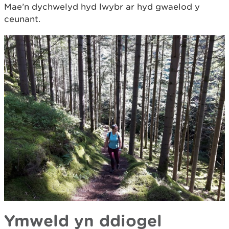
Mae’n dychwelyd hyd lwybr ar hyd gwaelod y
ceunant.
Ymweld yn ddiogel