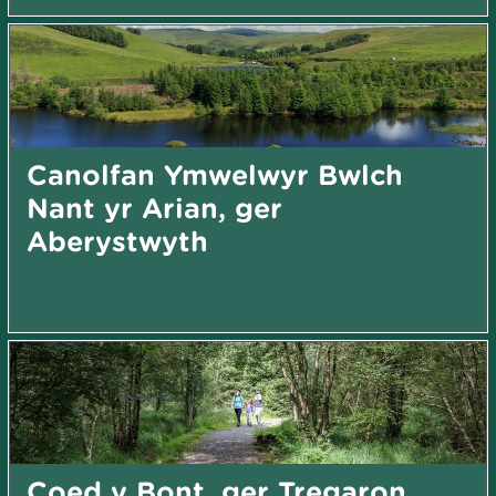
Canolfan Ymwelwyr Bwlch
Nant yr Arian, ger
Aberystwyth
Coed y Bont, ger Tregaron