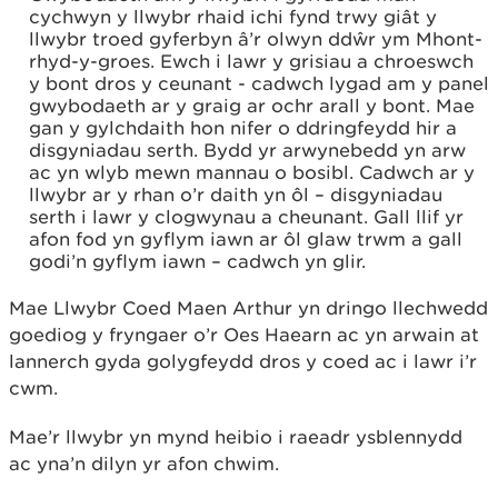
cychwyn y llwybr rhaid ichi fynd trwy giât y
llwybr troed gyferbyn â’r olwyn ddŵr ym Mhont-
rhyd-y-groes. Ewch i lawr y grisiau a chroeswch
y bont dros y ceunant - cadwch lygad am y panel
gwybodaeth ar y graig ar ochr arall y bont. Mae
gan y gylchdaith hon nifer o ddringfeydd hir a
disgyniadau serth. Bydd yr arwynebedd yn arw
ac yn wlyb mewn mannau o bosibl. Cadwch ar y
llwybr ar y rhan o’r daith yn ôl – disgyniadau
serth i lawr y clogwynau a cheunant. Gall llif yr
afon fod yn gyflym iawn ar ôl glaw trwm a gall
godi’n gyflym iawn – cadwch yn glir.
Mae Llwybr Coed Maen Arthur yn dringo llechwedd
goediog y fryngaer o’r Oes Haearn ac yn arwain at
lannerch gyda golygfeydd dros y coed ac i lawr i’r
cwm.
Mae’r llwybr yn mynd heibio i raeadr ysblennydd
ac yna’n dilyn yr afon chwim.