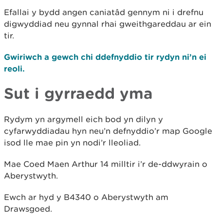
Efallai y bydd angen caniatâd gennym ni i drefnu
digwyddiad neu gynnal rhai gweithgareddau ar ein
tir.
Gwiriwch a gewch chi ddefnyddio tir rydyn ni’n ei
reoli.
Sut i gyrraedd yma
Rydym yn argymell eich bod yn dilyn y
cyfarwyddiadau hyn neu’n defnyddio’r map Google
isod lle mae pin yn nodi’r lleoliad.
Mae Coed Maen Arthur 14 milltir i’r de-ddwyrain o
Aberystwyth.
Ewch ar hyd y B4340 o Aberystwyth am
Drawsgoed.