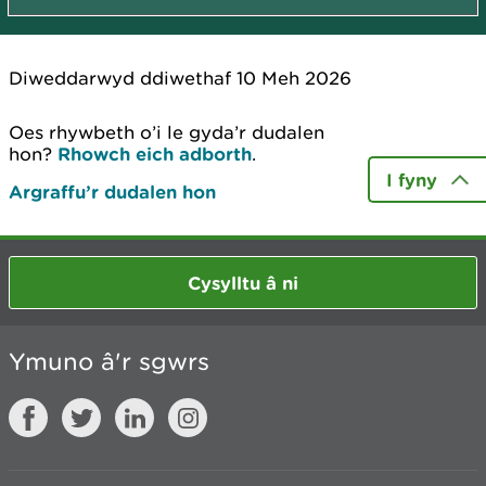
Diweddarwyd ddiwethaf 10 Meh 2026
Oes rhywbeth o’i le gyda’r dudalen
hon?
Rhowch eich adborth
.
I fyny
Argraffu’r dudalen hon
Cysylltu â ni
Ymuno â'r sgwrs