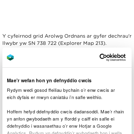
Y cyfeirnod grid Arolwg Ordnans ar gyfer dechrau'r
llwybr yw SN 738 722 (Explorer Map 213).
Y cod post yw SY25 6DQ.
Sylwer bod y cod post
hwn yn cwmpasu ardal eang ac ni fydd yn mynd â
chi yn uniongyrchol i’r fynedfa.
Mae'r wefan hon yn defnyddio cwcis
Edrychwch ar y lle hwn ar wefan What3Words.
Rydym wedi gosod ffeiliau bychain o’r enw cwcis ar
Cludiant cyhoeddus
eich dyfais er mwyn caniatáu i’n safle weithio.
Y prif orsaf reilffordd agosaf yw Aberystwyth.
Hoffem hefyd ddefnyddio cwcis dadansoddi. Mae’r rhain
yn anfon gwybodaeth am y ffordd y caiff ein safle ei
Mae gwasanaeth bws o Aberystwyth i Bont-rhyd-y-
ddefnyddio i wasanaethau o’r enw Hotjar a Google
groes.
Analytics. Rydym yn defnyddio’r wybodaeth hon i wella