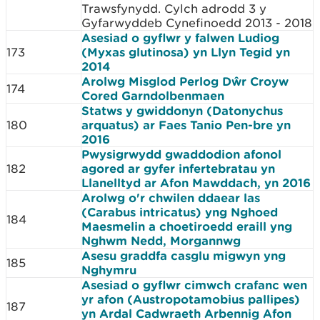
Trawsfynydd. Cylch adrodd 3 y
Gyfarwyddeb Cynefinoedd 2013 - 2018
Asesiad o gyflwr y falwen Ludiog
173
(Myxas glutinosa) yn Llyn Tegid yn
2014
Arolwg Misglod Perlog Dŵr Croyw
174
Cored Garndolbenmaen
Statws y gwiddonyn (Datonychus
180
arquatus) ar Faes Tanio Pen-bre yn
2016
Pwysigrwydd gwaddodion afonol
182
agored ar gyfer infertebratau yn
Llanelltyd ar Afon Mawddach, yn 2016
Arolwg o'r chwilen ddaear las
(Carabus intricatus) yng Nghoed
184
Maesmelin a choetiroedd eraill yng
Nghwm Nedd, Morgannwg
Asesu graddfa casglu migwyn yng
185
Nghymru
Asesiad o gyflwr cimwch crafanc wen
yr afon (Austropotamobius pallipes)
187
yn Ardal Cadwraeth Arbennig Afon