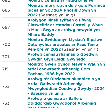
682
Monitro cennau ar Ystad Dinefwr
Monitro morgrugyn du y gors Formica
686
picea ar SoDdGA Rhosili Down yn
2022
(Saesneg yn unig)
Arolygon llinell sylfaen o Ffwng
Glaswelltir ar Ystadau Castell y Waun
697
a Maes Gwyn ac arolwg newydd ym
Mharc Baddy
Monitro Gwiddonyn Llysiau’r Sipsiwn
700
Datonychus arquatus ar Faes Tanio
Pen-bre yn 2022
(Saesneg yn unig)
Arolwg cennau rhannau o Goedwig
701
Gwydir, Glyn Lledr, Gwynedd
Monitro Gweirloynod Mawr y Waun yn
715
ardal cadwraeth arbennig Cors
Fochno, 1986 hyd 2022
Arolwg o’r Ditrichum plumbicola yn
Ardal Gadwraeth Arbennig
732
Mwyngloddiau Coedwig Gwydyr 2024
- Saesneg yn unig
Arolwg o gennau ar Safle o
733
Ddiddordeb Gwyddonol Arbennig
Parc Baron Hill