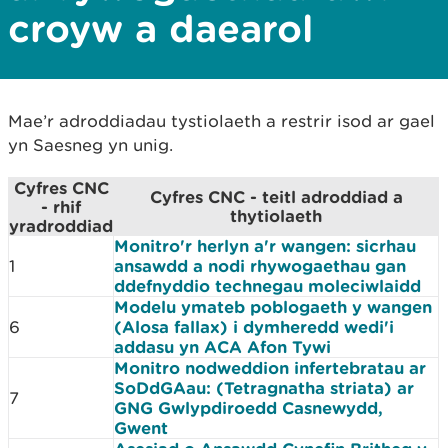
croyw a daearol
Mae’r adroddiadau tystiolaeth a restrir isod ar gael
yn Saesneg yn unig.
Cyfres CNC
Cyfres CNC - teitl adroddiad a
- rhif
thytiolaeth
yradroddiad
Monitro'r herlyn a'r wangen: sicrhau
1
ansawdd a nodi rhywogaethau gan
ddefnyddio technegau moleciwlaidd
Modelu ymateb poblogaeth y wangen
6
(Alosa fallax) i dymheredd wedi'i
addasu yn ACA Afon Tywi
Monitro nodweddion infertebratau ar
SoDdGAau: (Tetragnatha striata) ar
7
GNG Gwlypdiroedd Casnewydd,
Gwent