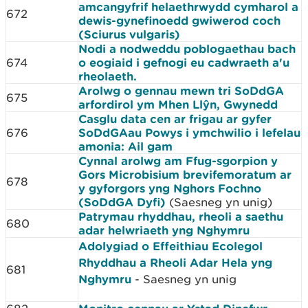
amcangyfrif helaethrwydd cymharol a
672
dewis-gynefinoedd gwiwerod coch
(Sciurus vulgaris)
Nodi a nodweddu poblogaethau bach
674
o eogiaid i gefnogi eu cadwraeth a'u
rheolaeth.
Arolwg o gennau mewn tri SoDdGA
675
arfordirol ym Mhen Llŷn, Gwynedd
Casglu data cen ar frigau ar gyfer
676
SoDdGAau Powys i ymchwilio i lefelau
amonia: Ail gam
Cynnal arolwg am Ffug-sgorpion y
Gors Microbisium brevifemoratum ar
678
y gyforgors yng Nghors Fochno
(SoDdGA Dyfi)
(Saesneg yn unig)
Patrymau rhyddhau, rheoli a saethu
680
adar helwriaeth yng Nghymru
Adolygiad o Effeithiau Ecolegol
Rhyddhau a Rheoli Adar Hela yng
681
Nghymru
- Saesneg yn unig