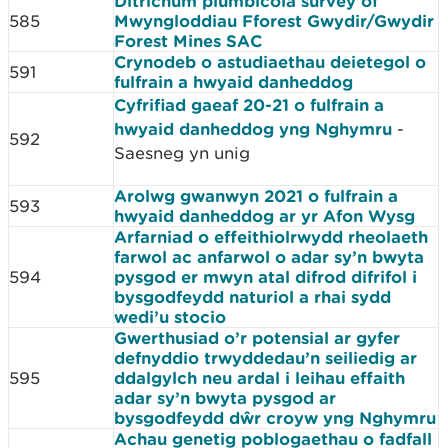
Ditrichum plumbicola survey of
585
Mwyngloddiau Fforest Gwydir/Gwydir
Forest Mines SAC
Crynodeb o astudiaethau deietegol o
591
fulfrain a hwyaid danheddog
Cyfrifiad gaeaf 20-21 o fulfrain a
hwyaid danheddog yng Nghymru
-
592
Saesneg yn unig
Arolwg gwanwyn 2021 o fulfrain a
593
hwyaid danheddog ar yr Afon Wysg
Arfarniad o effeithiolrwydd rheolaeth
farwol ac anfarwol o adar sy’n bwyta
594
pysgod er mwyn atal difrod difrifol i
bysgodfeydd naturiol a rhai sydd
wedi’u stocio
Gwerthusiad o’r potensial ar gyfer
defnyddio trwyddedau’n seiliedig ar
595
ddalgylch neu ardal i leihau effaith
adar sy’n bwyta pysgod ar
bysgodfeydd dŵr croyw yng Nghymru
Achau genetig poblogaethau o fadfall