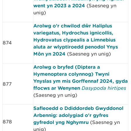
went yn 2023 a 2024
(Saesneg yn
unig)
Arolwg o’r chwilod dŵr Haliplus
variegatus, Hydrochus ignicollis,
Hydrovatus clypealis a Limnebius
874
aluta ar wlyptiroedd penodol Ynys
Môn yn 2024
(Saesneg yn unig)
Arolwg o bryfed (Diptera a
Hymenoptera colynnog) Twyni
Ynyslas ym mis Gorffennaf 2024, gyda
877
ffocws ar Wenynen
Dasypoda hirtipes
(Saesneg yn unig)
Safleoedd o Ddiddordeb Gwyddonol
Arbennig: adolygiad o'r gyfres
878
gyfredol yng Nghymru
(Saesneg yn
unig)