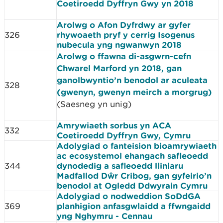
Coetiroedd Dyffryn Gwy yn 2018
Arolwg o Afon Dyfrdwy ar gyfer
326
rhywoaeth pryf y cerrig Isogenus
nubecula yng ngwanwyn 2018
Arolwg o ffawna di-asgwrn-cefn
Chwarel Marford yn 2018, gan
ganolbwyntio’n benodol ar aculeata
328
(gwenyn, gwenyn meirch a morgrug)
(Saesneg yn unig)
Amrywiaeth sorbus yn ACA
332
Coetiroedd Dyffryn Gwy, Cymru
Adolygiad o fanteision bioamrywiaeth
ac ecosystemol ehangach safleoedd
344
dynodedig a safleoedd lliniaru
Madfallod Dŵr Cribog, gan gyfeirio’n
benodol at Ogledd Ddwyrain Cymru
Adolygiad o nodweddion SoDdGA
369
planhigion anfasgwlaidd a ffwngaidd
yng Nghymru - Cennau