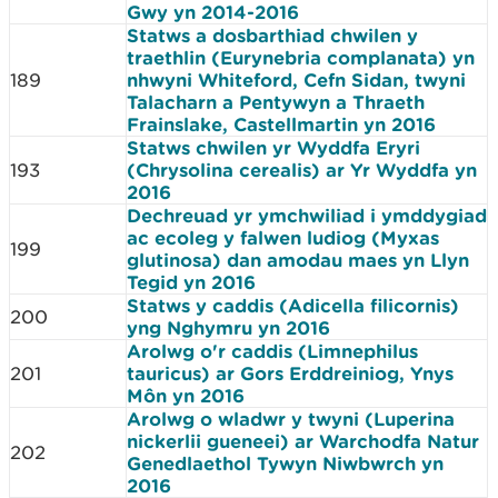
Gwy yn 2014-2016
Statws a dosbarthiad chwilen y
traethlin (Eurynebria complanata) yn
189
nhwyni Whiteford, Cefn Sidan, twyni
Talacharn a Pentywyn a Thraeth
Frainslake, Castellmartin yn 2016
Statws chwilen yr Wyddfa Eryri
193
(Chrysolina cerealis) ar Yr Wyddfa yn
2016
Dechreuad yr ymchwiliad i ymddygiad
ac ecoleg y falwen ludiog (Myxas
199
glutinosa) dan amodau maes yn Llyn
Tegid yn 2016
Statws y caddis (Adicella filicornis)
200
yng Nghymru yn 2016
Arolwg o'r caddis (Limnephilus
201
tauricus) ar Gors Erddreiniog, Ynys
Môn yn 2016
Arolwg o wladwr y twyni (Luperina
nickerlii gueneei) ar Warchodfa Natur
202
Genedlaethol Tywyn Niwbwrch yn
2016