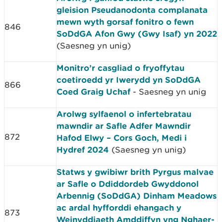
gleision Pseudanodonta complanata
mewn wyth gorsaf fonitro o fewn
846
SoDdGA Afon Gwy (Gwy Isaf) yn 2022
(Saesneg yn unig)
Monitro’r casgliad o fryoffytau
coetiroedd yr Iwerydd yn SoDdGA
866
Coed Graig Uchaf
- Saesneg yn unig
Arolwg sylfaenol o infertebratau
mawndir ar Safle Adfer Mawndir
872
Hafod Elwy – Cors Goch, Medi i
Hydref 2024
(Saesneg yn unig)
Statws y gwibiwr brith Pyrgus malvae
ar Safle o Ddiddordeb Gwyddonol
Arbennig (SoDdGA) Dinham Meadows
ac ardal hyfforddi ehangach y
873
Weinyddiaeth Amddiffyn yng Nghaer-