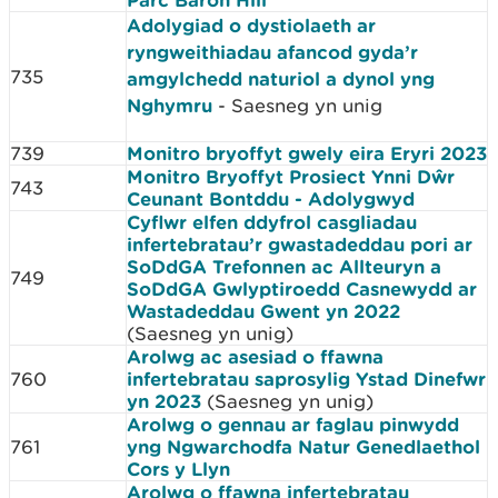
Adolygiad o dystiolaeth ar
ryngweithiadau afancod gyda’r
735
amgylchedd naturiol a dynol yng
Nghymru
- Saesneg yn unig
739
Monitro bryoffyt gwely eira Eryri 2023
Monitro Bryoffyt Prosiect Ynni Dŵr
743
Ceunant Bontddu - Adolygwyd
Cyflwr elfen ddyfrol casgliadau
infertebratau’r gwastadeddau pori ar
SoDdGA Trefonnen ac Allteuryn a
749
SoDdGA Gwlyptiroedd Casnewydd ar
Wastadeddau Gwent yn 2022
(Saesneg yn unig)
Arolwg ac asesiad o ffawna
760
infertebratau saprosylig Ystad Dinefwr
yn 2023
(Saesneg yn unig)
Arolwg o gennau ar faglau pinwydd
761
yng Ngwarchodfa Natur Genedlaethol
Cors y Llyn
Arolwg o ffawna infertebratau