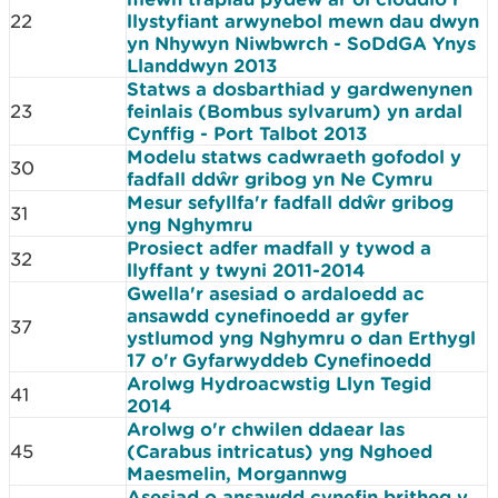
22
llystyfiant arwynebol mewn dau dwyn
yn Nhywyn Niwbwrch - SoDdGA Ynys
Llanddwyn 2013
Statws a dosbarthiad y gardwenynen
23
feinlais (Bombus sylvarum) yn ardal
Cynffig - Port Talbot 2013
Modelu statws cadwraeth gofodol y
30
fadfall ddŵr gribog yn Ne Cymru
Mesur sefyllfa'r fadfall ddŵr gribog
31
yng Nghymru
Prosiect adfer madfall y tywod a
32
llyffant y twyni 2011-2014
Gwella'r asesiad o ardaloedd ac
ansawdd cynefinoedd ar gyfer
37
ystlumod yng Nghymru o dan Erthygl
17 o'r Gyfarwyddeb Cynefinoedd
Arolwg Hydroacwstig Llyn Tegid
41
2014
Arolwg o'r chwilen ddaear las
45
(Carabus intricatus) yng Nghoed
Maesmelin, Morgannwg
Asesiad o ansawdd cynefin britheg y