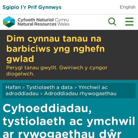
Sgipio I’r Prif Gynnwys
English
Dim cynnau tanau na
barbiciws yng nghefn
gwlad
Perygl tanau gwyllt. Gwiriwch y cyngor
diogelwch.
Hafan
Tystiolaeth a data
Ymchwil ac
>
>
adroddiadau
Adroddiadau rhywogaethau
>
Cyhoeddiadau,
tystiolaeth ac ymchwil
ar rywogaethau dŵr