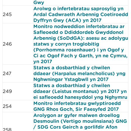
Gwy
Arolwg o infertebratau saprosylig yn
245
Ardal Cadwraeth Arbennig Coetiroedd
Dyffryn Gwy (ACA) yn 2017
Monitro nodweddion infertebratau ar
Safleoedd o Ddiddordeb Gwyddonol
Arbennig (SoDdGA): asesu ac adolygu
246
statws y corryn troglobitig
(Porrhomma rosenhauer) i yn Ogof y
Ci ac Ogof Fach y Garth, yn ne Cymru,
yn 2017
Statws a dosbarthiad y chwilen
247
ddaear (Harpalus melancholicus) yng
Nghwningar Ystagbwll yn 2017
Statws a dosbarthiad y chwilen
249
ddaear (Leistus montanus) yn 2017 yn
ei safleoedd hanesyddol yng Nghymru
Monitro infertebratau gwlyptiroedd
254
GNG Rhos Goch, Sir Faesyfed 2017
Arolygon ar gyfer malwen droellog
Desmoulin (Vertigo moulinsiana) GNG
/ SDG Cors Geirch a gorlifdir Afon
258