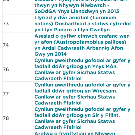
thwyn yn Nhywyn Niwbwrch -
SoDdGA Ynys Llanddwyn yn 2013
Llyriad y dŵr arnofiol (Luronium
73
natans) Dosbarthiad a statws cyfredol
yn Llyn Padarn a Llyn Cwellyn
Asesiad o gyflwr cimwch crafanc wen
yr afon (Austropotamobius pallipes)
74
yn Ardal Cadwraeth Arbennig Afon
Gwy yn 2014
Cynllun gweithredu gofodol ar gyfer y
fadfall ddŵr gribog yn Ynys Môn.
76
Canllaw ar gyfer Sicrhau Statws
Cadwraeth Ffafriol
Cynllun gweithredu gofodol ar gyfer y
fadfall ddŵr gribog yn Wrecsam.
77
Canllaw ar gyfer Sicrhau Statws
Cadwraeth Ffafriol
Cynllun gweithredu gofodol ar gyfer y
fadfall ddŵr gribog yn Sir y Fflint.
78
Canllaw ar gyfer Sicrhau Statws
Cadwraeth Ffafriol
Arolwg o frÿoffytiau yn Nhywyn