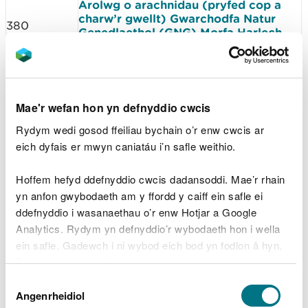
Arolwg o arachnidau (pryfed cop a
charw’r gwellt) Gwarchodfa Natur
380
Genedlaethol (GNG) Morfa Harlech,
2017–2019
(Saesneg yn unig)
Arolwg o gasgliadau o bryfaid
Hymenoptera a Diptera colynnog yng
381
Ngwarchodfa Natur Genedlaethol Dyfi
– Twyni Ynyslas yn 2019
(Saesneg yn
Mae'r wefan hon yn defnyddio cwcis
unig)
Rydym wedi gosod ffeiliau bychain o’r enw cwcis ar
Arolwg o gasgliadau o Hymenoptera
colynnog a Diptera yn GNG Morfa
eich dyfais er mwyn caniatáu i’n safle weithio.
382
Dyffryn a GNG Morfa Harlech, 2018 a
2019
(Saesneg yn unig)
Hoffem hefyd ddefnyddio cwcis dadansoddi. Mae’r rhain
Asesiad o'r falwen droellog ceg gul
yn anfon gwybodaeth am y ffordd y caiff ein safle ei
Vertigo angustior yng Ngwarchodfa
395
ddefnyddio i wasanaethau o’r enw Hotjar a Google
Natur Genedlaethol Twyni Whiteford,
Hydref 2018
(Saesneg yn unig)
Analytics. Rydym yn defnyddio’r wybodaeth hon i wella
Arolygon ar gyfer malwen droellog
ein safle. Gadewch i ni wybod eich bod yn fodlon â hyn.
Geyer Vertigo geyeri ar SoDdGA Cors
Byddwn yn defnyddio cwci i gadw eich dewis.
Erddreiniog a SoDdGA Cors Geirch ac
404
Dewis
ar gyfer malwen droellog Desmoulin
Gellir
darllen mwy am ein cwcis
cyn i chi ddewis.
Angenrheidiol
Vertigo moulinsiana ar SoDdGA Cors
Caniatâd