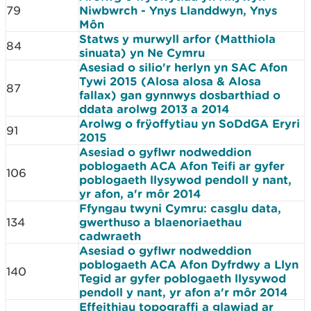
79
Niwbwrch - Ynys Llanddwyn, Ynys
Môn
Statws y murwyll arfor (Matthiola
84
sinuata) yn Ne Cymru
Asesiad o silio'r herlyn yn SAC Afon
Tywi 2015 (Alosa alosa & Alosa
87
fallax) gan gynnwys dosbarthiad o
ddata arolwg 2013 a 2014
Arolwg o frÿoffytiau yn SoDdGA Eryri
91
2015
Asesiad o gyflwr nodweddion
poblogaeth ACA Afon Teifi ar gyfer
106
poblogaeth llysywod pendoll y nant,
yr afon, a'r môr 2014
Ffyngau twyni Cymru: casglu data,
134
gwerthuso a blaenoriaethau
cadwraeth
Asesiad o gyflwr nodweddion
poblogaeth ACA Afon Dyfrdwy a Llyn
140
Tegid ar gyfer poblogaeth llysywod
pendoll y nant, yr afon a'r môr 2014
Effeithiau topograffi a glawiad ar