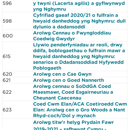
596
y twyni (Lacerta agilis) a gyflwynwyd
yng Nghymru
Cyfrifiad gaeaf 2020/21 o fulfrain a
598
hwyaid danheddog yng Nghymru: dull
dylunio a dadansoddi
Arolwg Cennau o Fwyngloddiau
600
Coedwig Gwydyr
Llywio penderfyniadau ar reoli, drwy
ddifa, boblogaethau o fulfrain mawr a
615
hwyaid danheddog yng Nghymru:
senarios o Ddadansoddiad Hyfywedd
Poblogaeth
620
Arolwg cen o Cae Gwyn
621
Arolwg cen o Goed Nannerth
Arolwg cennau o SoDdGA Coed
622
Maesmawr, Coed Esgairneuriau a
Cheunant Caecenau
Coed Cwm Elan/ACA Coetiroedd Cwm
623
Elan: Arolwg cen o Gro Woods a Nant
Rhyd-coch/Dol y mynach
Arolwg titw’r helyg Prydain Fawr
2019-2021 – safbwynt Cymru
-