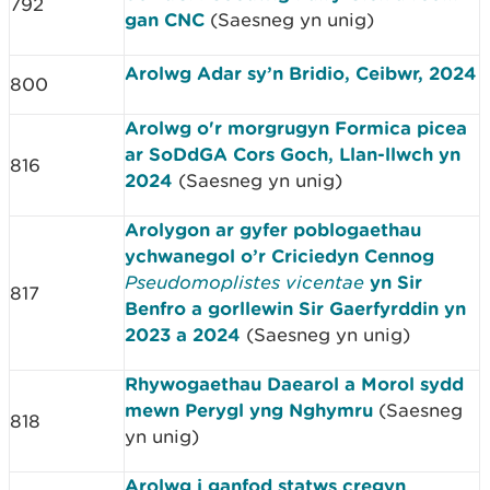
792
gan CNC
(Saesneg yn unig)
Arolwg Adar sy’n Bridio, Ceibwr, 2024
800
Arolwg o'r morgrugyn Formica picea
ar SoDdGA Cors Goch, Llan-llwch yn
816
2024
(Saesneg yn unig)
Arolygon ar gyfer poblogaethau
ychwanegol o’r Criciedyn Cennog
Pseudomoplistes vicentae
yn Sir
817
Benfro a gorllewin Sir Gaerfyrddin yn
2023 a 2024
(Saesneg yn unig)
Rhywogaethau Daearol a Morol sydd
mewn Perygl yng Nghymru
(Saesneg
818
yn unig)
Arolwg i ganfod statws cregyn