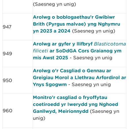
(Saesneg yn unig)
Arolwg o boblogaethau’r Gwibiwr
Brith (Pyrgus malvae) yng Nghymru
947
yn 2023 a 2024
(Saesneg yn unig)
Arolwg ar gyfer y llifbryf
Blasticotoma
filiceti
ar SoDdGA Cors Graianog ym
949
mis Awst 2025
- Saesneg yn unig
Arolwg o’r Casgliad o Gennau ar
Greigiau Morol a Llethrau Arfordirol ar
950
Ynys Sgogwm
- Saesneg yn unig
Monitro’r casgliad o fryoffytau
coetiroedd yr Iwerydd yng Nghoed
960
Ganllwyd, Meirionnydd
(Saesneg yn
unig)