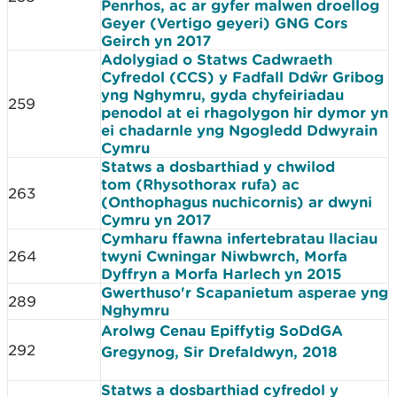
Penrhos, ac ar gyfer malwen droellog
Geyer (Vertigo geyeri) GNG Cors
Geirch yn 2017
Adolygiad o Statws Cadwraeth
Cyfredol (CCS) y Fadfall Ddŵr Gribog
yng Nghymru, gyda chyfeiriadau
259
penodol at ei rhagolygon hir dymor yn
ei chadarnle yng Ngogledd Ddwyrain
Cymru
Statws a dosbarthiad y chwilod
tom (Rhysothorax rufa) ac
263
(Onthophagus nuchicornis) ar dwyni
Cymru yn 2017
Cymharu ffawna infertebratau llaciau
264
twyni Cwningar Niwbwrch, Morfa
Dyffryn a Morfa Harlech yn 2015
Gwerthuso'r Scapanietum asperae yng
289
Nghymru
Arolwg Cenau Epiffytig SoDdGA
292
Gregynog, Sir Drefaldwyn, 2018
Statws a dosbarthiad cyfredol y