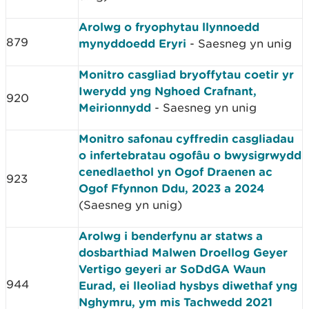
Arolwg o fryophytau llynnoedd
879
mynyddoedd Eryri
- Saesneg yn unig
Monitro casgliad bryoffytau coetir yr
Iwerydd yng Nghoed Crafnant,
920
Meirionnydd
- Saesneg yn unig
Monitro safonau cyffredin casgliadau
o infertebratau ogofâu o bwysigrwydd
cenedlaethol yn Ogof Draenen ac
923
Ogof Ffynnon Ddu, 2023 a 2024
(Saesneg yn unig)
Arolwg i benderfynu ar statws a
dosbarthiad Malwen Droellog Geyer
Vertigo geyeri ar SoDdGA Waun
944
Eurad, ei lleoliad hysbys diwethaf yng
Nghymru, ym mis Tachwedd 2021