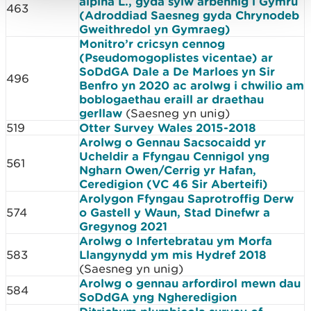
alpina L., gyda sylw arbennig i Gymru
463
(Adroddiad Saesneg gyda Chrynodeb
Gweithredol yn Gymraeg)
Monitro’r cricsyn cennog
(Pseudomogoplistes vicentae) ar
SoDdGA Dale a De Marloes yn Sir
496
Benfro yn 2020 ac arolwg i chwilio am
boblogaethau eraill ar draethau
gerllaw
(Saesneg yn unig)
519
Otter Survey Wales 2015-2018
Arolwg o Gennau Sacsocaidd yr
Ucheldir a Ffyngau Cennigol yng
561
Ngharn Owen/Cerrig yr Hafan,
Ceredigion (VC 46 Sir Aberteifi)
Arolygon Ffyngau Saprotroffig Derw
574
o Gastell y Waun, Stad Dinefwr a
Gregynog 2021
Arolwg o Infertebratau ym Morfa
583
Llangynydd ym mis Hydref 2018
(Saesneg yn unig)
Arolwg o gennau arfordirol mewn dau
584
SoDdGA yng Ngheredigion