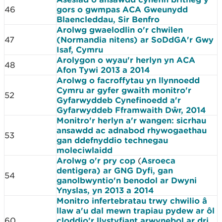
46
gors o gwmpas ACA Gweunydd
Blaencleddau, Sir Benfro
Arolwg gwaelodlin o'r chwilen
47
(Normandia nitens) ar SoDdGA'r Gwy
Isaf, Cymru
Arolygon o wyau'r herlyn yn ACA
48
Afon Tywi 2013 a 2014
Arolwg o facroffytau yn llynnoedd
Cymru ar gyfer gwaith monitro'r
52
Gyfarwyddeb Cynefinoedd a'r
Gyfarwyddeb Fframwaith Dŵr, 2014
Monitro'r herlyn a'r wangen: sicrhau
ansawdd ac adnabod rhywogaethau
53
gan ddefnyddio technegau
moleciwlaidd
Arolwg o'r pry cop
(
Asroeca
dentigera) ar GNG Dyfi, gan
54
ganolbwyntio'n benodol ar Dwyni
Ynyslas, yn 2013 a 2014
Monitro infertebratau trwy chwilio â
llaw a'u dal mewn trapiau pydew ar ôl
60
cloddio'r llystyfiant arwynebol ar dri