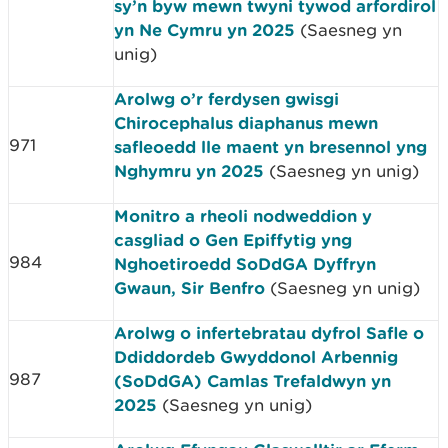
sy’n byw mewn twyni tywod arfordirol
yn Ne Cymru yn 2025
(Saesneg yn
unig)
Arolwg o’r ferdysen gwisgi
Chirocephalus diaphanus mewn
971
safleoedd lle maent yn bresennol yng
Nghymru yn 2025
(Saesneg yn unig)
Monitro a rheoli nodweddion y
casgliad o Gen Epiffytig yng
984
Nghoetiroedd SoDdGA Dyffryn
Gwaun, Sir Benfro
(Saesneg yn unig)
Arolwg o infertebratau dyfrol Safle o
Ddiddordeb Gwyddonol Arbennig
987
(SoDdGA) Camlas Trefaldwyn yn
2025
(Saesneg yn unig)