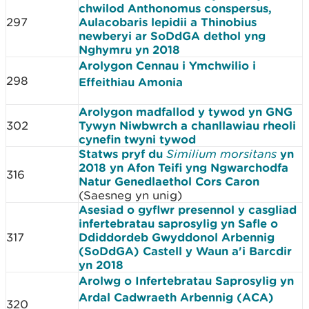
chwilod Anthonomus conspersus,
297
Aulacobaris lepidii a Thinobius
newberyi ar SoDdGA dethol yng
Nghymru yn 2018
Arolygon Cennau i Ymchwilio i
298
Effeithiau Amonia
Arolygon madfallod y tywod yn GNG
302
Tywyn Niwbwrch a chanllawiau rheoli
cynefin twyni tywod
Statws pryf du
Similium morsitans
yn
2018 yn Afon Teifi yng Ngwarchodfa
316
Natur Genedlaethol Cors Caron
(Saesneg yn unig)
Asesiad o gyflwr presennol y casgliad
infertebratau saprosylig yn Safle o
317
Ddiddordeb Gwyddonol Arbennig
(SoDdGA) Castell y Waun a'i Barcdir
yn 2018
Arolwg o Infertebratau Saprosylig yn
Ardal Cadwraeth Arbennig (ACA)
320