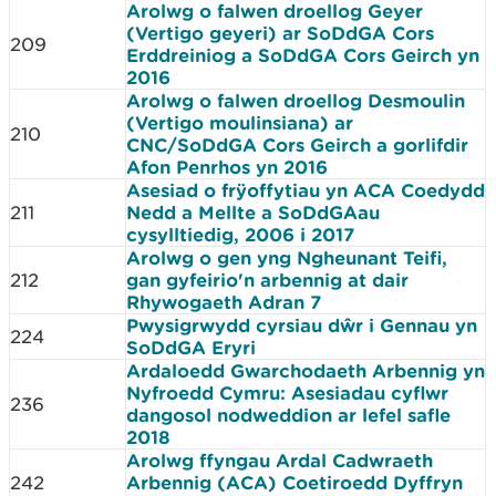
Arolwg o falwen droellog Geyer
(Vertigo geyeri) ar SoDdGA Cors
209
Erddreiniog a SoDdGA Cors Geirch yn
2016
Arolwg o falwen droellog Desmoulin
(Vertigo moulinsiana) ar
210
CNC/SoDdGA Cors Geirch a gorlifdir
Afon Penrhos yn 2016
Asesiad o frÿoffytiau yn ACA Coedydd
211
Nedd a Mellte a SoDdGAau
cysylltiedig, 2006 i 2017
Arolwg o gen yng Ngheunant Teifi,
212
gan gyfeirio'n arbennig at dair
Rhywogaeth Adran 7
Pwysigrwydd cyrsiau dŵr i Gennau yn
224
SoDdGA Eryri
Ardaloedd Gwarchodaeth Arbennig yn
Nyfroedd Cymru: Asesiadau cyflwr
236
dangosol nodweddion ar lefel safle
2018
Arolwg ffyngau Ardal Cadwraeth
242
Arbennig (ACA) Coetiroedd Dyffryn