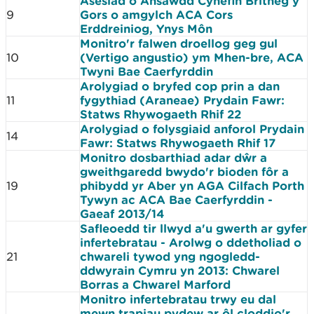
Asesiad o Ansawdd Cynefin Britheg y
9
Gors o amgylch ACA Cors
Erddreiniog, Ynys Môn
Monitro'r falwen droellog geg gul
10
(Vertigo angustio) ym Mhen-bre, ACA
Twyni Bae Caerfyrddin
Arolygiad o bryfed cop prin a dan
11
fygythiad (Araneae) Prydain Fawr:
Statws Rhywogaeth Rhif 22
Arolygiad o folysgiaid anforol Prydain
14
Fawr: Statws Rhywogaeth Rhif 17
Monitro dosbarthiad adar dŵr a
gweithgaredd bwydo'r bioden fôr a
19
phibydd yr Aber yn AGA Cilfach Porth
Tywyn ac ACA Bae Caerfyrddin -
Gaeaf 2013/14
Safleoedd tir llwyd a'u gwerth ar gyfer
infertebratau - Arolwg o ddetholiad o
21
chwareli tywod yng ngogledd-
ddwyrain Cymru yn 2013: Chwarel
Borras a Chwarel Marford
Monitro infertebratau trwy eu dal
mewn trapiau pydew ar ôl cloddio'r