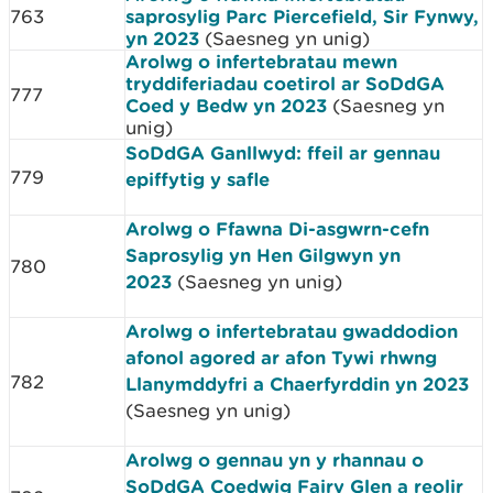
763
saprosylig Parc Piercefield, Sir Fynwy,
yn 2023
(Saesneg yn unig)
Arolwg o infertebratau mewn
tryddiferiadau coetirol ar SoDdGA
777
Coed y Bedw yn 2023
(Saesneg yn
unig)
SoDdGA Ganllwyd: ffeil ar gennau
779
epiffytig y safle
Arolwg o Ffawna Di-asgwrn-cefn
Saprosylig yn Hen Gilgwyn yn
780
2023
(Saesneg yn unig)
Arolwg o infertebratau gwaddodion
afonol agored ar afon Tywi rhwng
782
Llanymddyfri a Chaerfyrddin yn 2023
(Saesneg yn unig)
Arolwg o gennau yn y rhannau o
SoDdGA Coedwig Fairy Glen a reolir