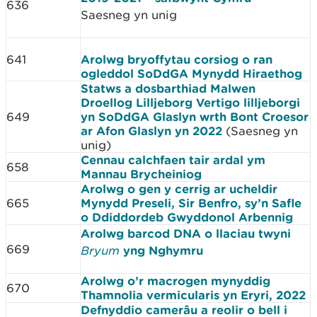
636
Saesneg yn unig
641
Arolwg bryoffytau corsiog o ran
ogleddol SoDdGA Mynydd Hiraethog
Statws a dosbarthiad Malwen
Droellog Lilljeborg Vertigo lilljeborgi
649
yn SoDdGA Glaslyn wrth Bont Croesor
ar Afon Glaslyn yn 2022
(Saesneg yn
unig)
Cennau calchfaen tair ardal ym
658
Mannau Brycheiniog
Arolwg o gen y cerrig ar ucheldir
665
Mynydd Preseli, Sir Benfro, sy’n Safle
o Ddiddordeb Gwyddonol Arbennig
Arolwg barcod DNA o llaciau twyni
669
Bryum
yng Nghymru
Arolwg o’r macrogen mynyddig
670
Thamnolia vermicularis yn Eryri, 2022
Defnyddio camerâu a reolir o bell i