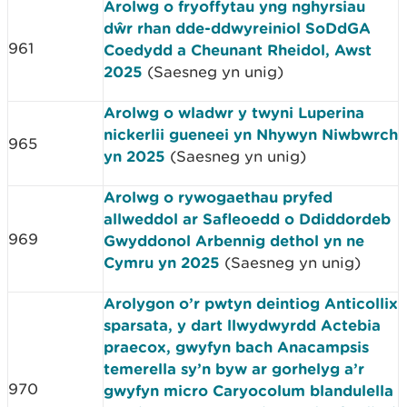
Arolwg o fryoffytau yng nghyrsiau
dŵr rhan dde-ddwyreiniol SoDdGA
961
Coedydd a Cheunant Rheidol, Awst
2025
(Saesneg yn unig)
Arolwg o wladwr y twyni Luperina
nickerlii gueneei yn Nhywyn Niwbwrch
965
yn 2025
(Saesneg yn unig)
Arolwg o rywogaethau pryfed
allweddol ar Safleoedd o Ddiddordeb
969
Gwyddonol Arbennig dethol yn ne
Cymru yn 2025
(Saesneg yn unig)
Arolygon o’r pwtyn deintiog Anticollix
sparsata, y dart llwydwyrdd Actebia
praecox, gwyfyn bach Anacampsis
temerella sy’n byw ar gorhelyg a’r
970
gwyfyn micro Caryocolum blandulella