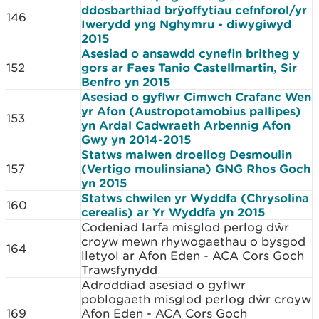
ddosbarthiad brÿoffytiau cefnforol/yr
146
Iwerydd yng Nghymru - diwygiwyd
2015
Asesiad o ansawdd cynefin britheg y
152
gors ar Faes Tanio Castellmartin, Sir
Benfro yn 2015
Asesiad o gyflwr Cimwch Crafanc Wen
yr Afon (Austropotamobius pallipes)
153
yn Ardal Cadwraeth Arbennig Afon
Gwy yn 2014-2015
Statws malwen droellog Desmoulin
157
(Vertigo moulinsiana) GNG Rhos Goch
yn 2015
Statws chwilen yr Wyddfa (Chrysolina
160
cerealis) ar Yr Wyddfa yn 2015
Codeniad larfa misglod perlog dŵr
croyw mewn rhywogaethau o bysgod
164
lletyol ar Afon Eden - ACA Cors Goch
Trawsfynydd
Adroddiad asesiad o gyflwr
poblogaeth misglod perlog dŵr croyw
169
Afon Eden - ACA Cors Goch