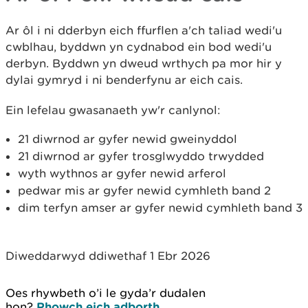
Ar ôl i ni dderbyn eich ffurflen a'ch taliad wedi'u
cwblhau, byddwn yn cydnabod ein bod wedi'u
derbyn. Byddwn yn dweud wrthych pa mor hir y
dylai gymryd i ni benderfynu ar eich cais.
Ein lefelau gwasanaeth yw'r canlynol:
21 diwrnod ar gyfer newid gweinyddol
21 diwrnod ar gyfer trosglwyddo trwydded
wyth wythnos ar gyfer newid arferol
pedwar mis ar gyfer newid cymhleth band 2
dim terfyn amser ar gyfer newid cymhleth band 3
Diweddarwyd ddiwethaf 1 Ebr 2026
Oes rhywbeth o’i le gyda’r dudalen
hon?
Rhowch eich adborth
.