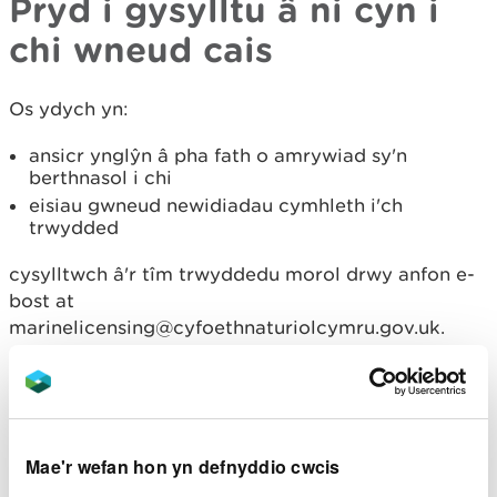
Pryd i gysylltu â ni cyn i
chi wneud cais
Os ydych yn:
ansicr ynglŷn â pha fath o amrywiad sy'n
berthnasol i chi
eisiau gwneud newidiadau cymhleth i'ch
trwydded
cysylltwch â'r tîm trwyddedu morol drwy anfon e-
bost at
marinelicensing@cyfoethnaturiolcymru.gov.uk.
Byddwn yn rhoi gwybod ichi a allwch wneud cais
am amrywiad neu a fydd angen i chi wneud cais am
drwydded forol newydd.
Mae'r wefan hon yn defnyddio cwcis
Gwneud cais am