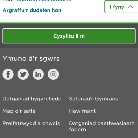
I fyny
Argraffu’r dudalen hon
Cysylltu â ni
Ymuno â'r sgwrs
Datganiad hygyrchedd
Safonau'r Gymraeg
Map o'r safle
Hawlfraint
Preifatrwydd a chwcis
Datganiad caethwasiaeth
fodern