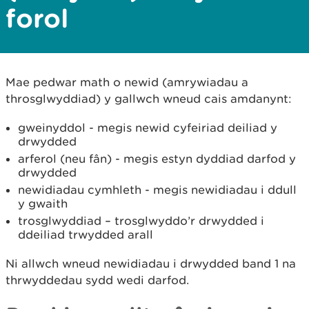
forol
Mae pedwar math o newid (amrywiadau a
throsglwyddiad) y gallwch wneud cais amdanynt:
gweinyddol - megis newid cyfeiriad deiliad y
drwydded
arferol (neu fân) - megis estyn dyddiad darfod y
drwydded
newidiadau cymhleth - megis newidiadau i ddull
y gwaith
trosglwyddiad – trosglwyddo’r drwydded i
ddeiliad trwydded arall
Ni allwch wneud newidiadau i drwydded band 1 na
thrwyddedau sydd wedi darfod.