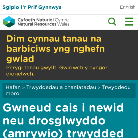
Sgipio I’r Prif Gynnwys
English
Dim cynnau tanau na
barbiciws yng nghefn
gwlad
Perygl tanau gwyllt. Gwiriwch y cyngor
diogelwch.
Hafan
Trwyddedau a chaniatadau
Trwyddedu
>
>
morol
Gwneud cais i newid
neu drosglwyddo
(amrywio) trwydded