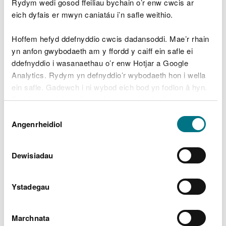
Rydym wedi gosod ffeiliau bychain o’r enw cwcis ar
amrywiad
eich dyfais er mwyn caniatáu i’n safle weithio.
Hoffem hefyd ddefnyddio cwcis dadansoddi. Mae’r rhain
yn anfon gwybodaeth am y ffordd y caiff ein safle ei
Ceisiwch nawr
ddefnyddio i wasanaethau o’r enw Hotjar a Google
Gwneud cais am
Analytics. Rydym yn defnyddio’r wybodaeth hon i wella
ein safle. Gadewch i ni wybod eich bod yn fodlon â hyn.
drosglwyddiad
Byddwn yn defnyddio cwci i gadw eich dewis.
Dewis
Gellir
darllen mwy am ein cwcis
cyn i chi ddewis.
Angenrheidiol
I wneud cais i drosglwyddo’ch trwydded, rhaid i chi
Caniatâd
lenwi
ffurflen gais trosglwyddo trwydded
.
Dewisiadau
Sut i dalu
Ystadegau
Ar ôl i chi gyflwyno'ch cais mae'n rhaid i chi dalu
un o'r ffioedd canlynol:
Marchnata
£240 am newid gweinyddol