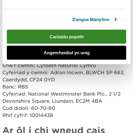
£480 am newid arferol
Cyfradd o £120 yr awr am newidiadau cymhleth
(byddwn yn codi ôl-ddyledion arnoch)
Dangos Manylion
£480 am drosglwyddo trwydded
Caniatáu popeth
I dalu am eich cais, gallwch ein ffonio ar
0300 065
3770
rhwng 9am a 5pm, dydd Llun i ddydd Gwener
neu dalu trwy drosglwyddiad BACS i:
Angenrheidiol yn unig
Enw’r cwmni: Cyfoeth Naturiol Cymru
Cyfeiriad y cwmni: Adran Incwm, BLWCH SP 663,
Caerdydd, CF24 0YD
Banc: RBS
Cyfeiriad: National Westminster Bank Plc., 2 1/2
Devonshire Square, Llundain, EC2M 4BA
Cod didoli: 60-70-80
Rhif cyfrif: 10014438
Ar ôl i chi wneud cais