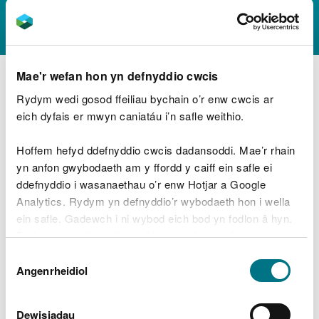
chofnodion
Mae'r wefan hon yn defnyddio cwcis
Dydd Iau 24 Ionawr - Y Fenni
Rydym wedi gosod ffeiliau bychain o’r enw cwcis ar
Dydd Iau 21 Mawrth - Y Ganolfan Fusnes Orbit,
eich dyfais er mwyn caniatáu i’n safle weithio.
Merthyr Tydfil
Dydd Mawrth 21 Mai - Caerdydd (cyfarfod
preifat)
Hoffem hefyd ddefnyddio cwcis dadansoddi. Mae’r rhain
Dydd Iau 11 Gorffennaf - Bangor
yn anfon gwybodaeth am y ffordd y caiff ein safle ei
Dydd Iau 19 Medi - Tyddewi
ddefnyddio i wasanaethau o’r enw Hotjar a Google
Analytics. Rydym yn defnyddio’r wybodaeth hon i wella
Dydd Iau 21 Tachwedd - Y Trallwng
ein safle. Gadewch i ni wybod eich bod yn fodlon â hyn.
Byddwn yn defnyddio cwci i gadw eich dewis.
Dewis
Archwilio mwy
Gellir
darllen mwy am ein cwcis
cyn i chi ddewis.
Angenrheidiol
Caniatâd
Yn yr adran hon hefyd
Dewisiadau