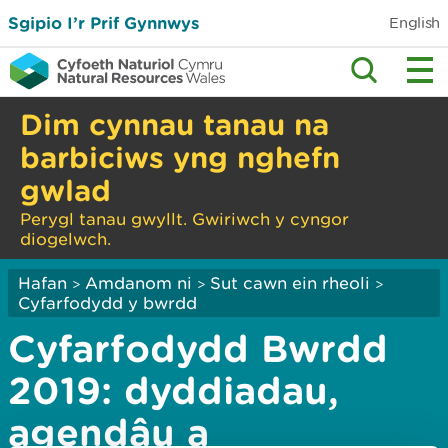
Sgipio I’r Prif Gynnwys
English
Dim cynnau tanau na
barbiciws yng nghefn
gwlad
Perygl tanau gwyllt. Gwiriwch y cyngor
diogelwch.
Hafan
Amdanom ni
Sut cawn ein rheoli
>
>
>
Cyfarfodydd y bwrdd
Cyfarfodydd Bwrdd
2019: dyddiadau,
agendâu a