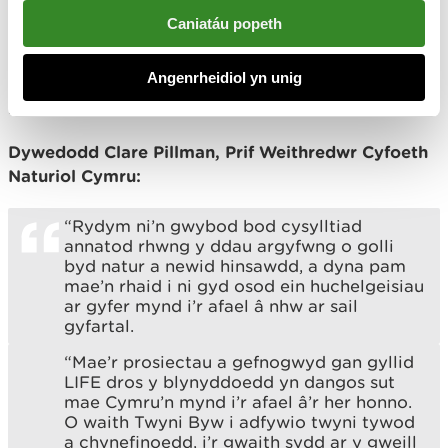
Bydd y prosiectau hyn, a gefnogir drwy Raglen
Caniatáu popeth
LIFE yr UE ac arian cyfatebol gan Lywodraeth
Cymru, yn sicrhau y bydd y chwistrelliad o £13.8
Angenrheidiol yn unig
miliwn yn rhoi bywyd newydd i heriau cadwraeth
brys dros y pum mlynedd nesaf.
Dywedodd Clare Pillman, Prif Weithredwr Cyfoeth
Naturiol Cymru:
“Rydym ni’n gwybod bod cysylltiad
annatod rhwng y ddau argyfwng o golli
byd natur a newid hinsawdd, a dyna pam
mae’n rhaid i ni gyd osod ein huchelgeisiau
ar gyfer mynd i’r afael â nhw ar sail
gyfartal.
“Mae’r prosiectau a gefnogwyd gan gyllid
LIFE dros y blynyddoedd yn dangos sut
mae Cymru’n mynd i’r afael â’r her honno.
O waith Twyni Byw i adfywio twyni tywod
a chynefinoedd, i’r gwaith sydd ar y gweill