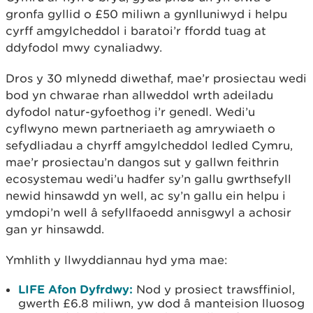
gronfa gyllid o £50 miliwn a gynlluniwyd i helpu
cyrff amgylcheddol i baratoi’r ffordd tuag at
ddyfodol mwy cynaliadwy.
Dros y 30 mlynedd diwethaf, mae’r prosiectau wedi
bod yn chwarae rhan allweddol wrth adeiladu
dyfodol natur-gyfoethog i’r genedl. Wedi’u
cyflwyno mewn partneriaeth ag amrywiaeth o
sefydliadau a chyrff amgylcheddol ledled Cymru,
mae’r prosiectau’n dangos sut y gallwn feithrin
ecosystemau wedi’u hadfer sy’n gallu gwrthsefyll
newid hinsawdd yn well, ac sy’n gallu ein helpu i
ymdopi’n well â sefyllfaoedd annisgwyl a achosir
gan yr hinsawdd.
Ymhlith y llwyddiannau hyd yma mae:
LIFE Afon Dyfrdwy:
Nod y prosiect trawsffiniol,
gwerth £6.8 miliwn, yw dod â manteision lluosog