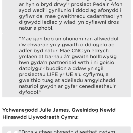
ar hyn o bryd drwy’r prosiect Pedair Afon
sydd wedi’i gynllunio i ddod ag afonydd i
gyflwr da, mae gweithredu cadarnhaol yn
digwydd ledled y wlad, yn cyflawni dros
natur a phobl.
“Mae gan bob un ohonom ran allweddol
i’w chwarae yn y gwaith o ddiogelu ac
adfer byd natur. Mae CNC yn edrych
ymlaen at barhau â’r gwaith hollbwysig
hwn gyda’n partneriaid wrth i ni geisio
datblygu’r buddion a ddaw yn sgil
prosiectau LIFE yr UE a’u cyflymu, a
gweithio tuag at adeiladu amgylchedd
naturiol gwydn ar gyfer cenedlaethau’r
dyfodol.”
Ychwanegodd Julie James, Gweinidog Newid
Hinsawdd Llywodraeth Cymru:
“Dros y chwe blynedd diwethaf, rydym