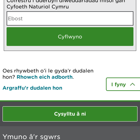
Cofrestru i dderbyn diweddariadau misol gan
Cyfoeth Naturiol Cymru
Oes rhywbeth o’i le gyda’r dudalen
hon?
Rhowch eich adborth
.
I fyny
Argraffu’r dudalen hon
Cysylltu â ni
Ymuno â'r sgwrs