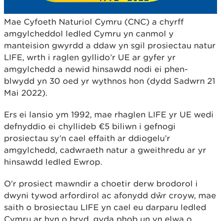
Mae Cyfoeth Naturiol Cymru (CNC) a chyrff
amgylcheddol ledled Cymru yn canmol y
manteision gwyrdd a ddaw yn sgil prosiectau natur
LIFE, wrth i raglen gyllido’r UE ar gyfer yr
amgylchedd a newid hinsawdd nodi ei phen-
blwydd yn 30 oed yr wythnos hon (dydd Sadwrn 21
Mai 2022).
Ers ei lansio ym 1992, mae rhaglen LIFE yr UE wedi
defnyddio ei chyllideb €5 biliwn i gefnogi
prosiectau sy’n cael effaith ar ddiogelu’r
amgylchedd, cadwraeth natur a gweithredu ar yr
hinsawdd ledled Ewrop.
O’r prosiect mawndir a choetir derw brodorol i
dwyni tywod arfordirol ac afonydd dŵr croyw, mae
saith o brosiectau LIFE yn cael eu darparu ledled
Cymru ar hyn o bryd, gyda phob un yn elwa o