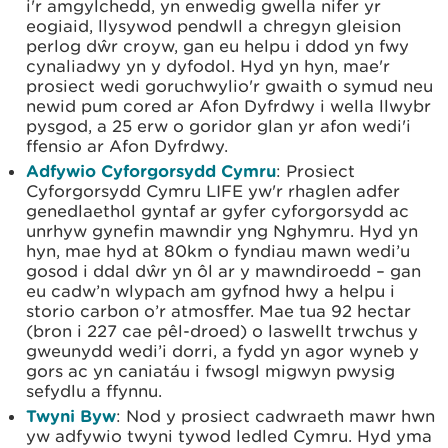
i'r amgylchedd, yn enwedig gwella nifer yr
eogiaid, llysywod pendwll a chregyn gleision
perlog dŵr croyw, gan eu helpu i ddod yn fwy
cynaliadwy yn y dyfodol. Hyd yn hyn, mae'r
prosiect wedi goruchwylio'r gwaith o symud neu
newid pum cored ar Afon Dyfrdwy i wella llwybr
pysgod, a 25 erw o goridor glan yr afon wedi'i
ffensio ar Afon Dyfrdwy.
Adfywio Cyforgorsydd Cymru
: Prosiect
Cyforgorsydd Cymru LIFE yw'r rhaglen adfer
genedlaethol gyntaf ar gyfer cyforgorsydd ac
unrhyw gynefin mawndir yng Nghymru. Hyd yn
hyn, mae hyd at 80km o fyndiau mawn wedi’u
gosod i ddal dŵr yn ôl ar y mawndiroedd – gan
eu cadw’n wlypach am gyfnod hwy a helpu i
storio carbon o’r atmosffer. Mae tua 92 hectar
(bron i 227 cae pêl-droed) o laswellt trwchus y
gweunydd wedi’i dorri, a fydd yn agor wyneb y
gors ac yn caniatáu i fwsogl migwyn pwysig
sefydlu a ffynnu.
Twyni Byw
: Nod y prosiect cadwraeth mawr hwn
yw adfywio twyni tywod ledled Cymru. Hyd yma