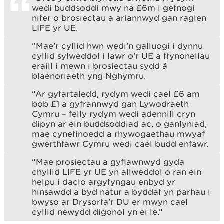
wedi buddsoddi mwy na £6m i gefnogi
nifer o brosiectau a ariannwyd gan raglen
LIFE yr UE.
"Mae’r cyllid hwn wedi’n galluogi i dynnu
cyllid sylweddol i lawr o’r UE a ffynonellau
eraill i mewn i brosiectau sydd â
blaenoriaeth yng Nghymru.
“Ar gyfartaledd, rydym wedi cael £6 am
bob £1 a gyfrannwyd gan Lywodraeth
Cymru – felly rydym wedi adennill cryn
dipyn ar ein buddsoddiad ac, o ganlyniad,
mae cynefinoedd a rhywogaethau mwyaf
gwerthfawr Cymru wedi cael budd enfawr.
“Mae prosiectau a gyflawnwyd gyda
chyllid LIFE yr UE yn allweddol o ran ein
helpu i daclo argyfyngau enbyd yr
hinsawdd a byd natur a byddaf yn parhau i
bwyso ar Drysorfa’r DU er mwyn cael
cyllid newydd digonol yn ei le.”