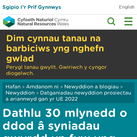
Sgipio I’r Prif Gynnwys
English
Dim cynnau tanau na
barbiciws yng nghefn
gwlad
Perygl tanau gwyllt. Gwiriwch y cyngor
diogelwch.
Hafan
Amdanom ni
Newyddion a blogiau
>
>
>
Newyddion
Datganiadau newyddion prosiectau
>
a ariannwyd gan yr UE 2022
Dathlu 30 mlynedd o
ddod â syniadau