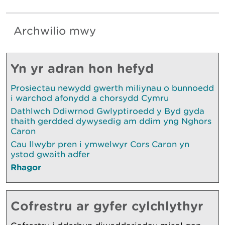
Archwilio mwy
Yn yr adran hon hefyd
Prosiectau newydd gwerth miliynau o bunnoedd
i warchod afonydd a chorsydd Cymru
Dathlwch Ddiwrnod Gwlyptiroedd y Byd gyda
thaith gerdded dywysedig am ddim yng Nghors
Caron
Cau llwybr pren i ymwelwyr Cors Caron yn
ystod gwaith adfer
Rhagor
Cofrestru ar gyfer cylchlythyr