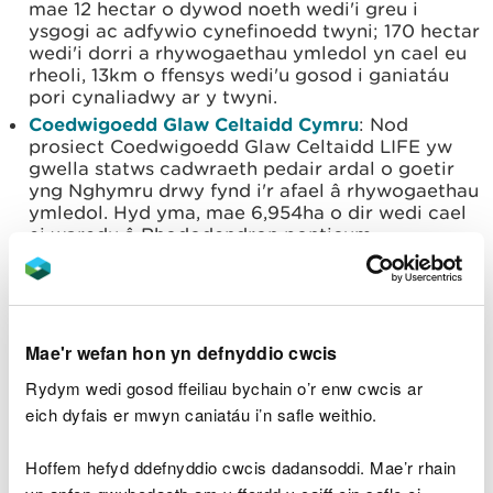
mae 12 hectar o dywod noeth wedi'i greu i
ysgogi ac adfywio cynefinoedd twyni; 170 hectar
wedi'i dorri a rhywogaethau ymledol yn cael eu
rheoli, 13km o ffensys wedi'u gosod i ganiatáu
pori cynaliadwy ar y twyni.
Coedwigoedd Glaw Celtaidd Cymru
: Nod
prosiect Coedwigoedd Glaw Celtaidd LIFE yw
gwella statws cadwraeth pedair ardal o goetir
yng Nghymru drwy fynd i'r afael â rhywogaethau
ymledol. Hyd yma, mae 6,954ha o dir wedi cael
ei waredu â Rhododendron ponticum –
rhywogaeth estron ymledol sy’n gallu tyfu mor
egnïol fel ei fod yn mygu planhigion eraill ac yn
gallu dominyddu coetiroedd.
Marches Mosses Bog LIFE:
Mae’r gors fawn
2,500-erw, sy’n croesi ffin Cymru-Lloegr rhwng
Mae'r wefan hon yn defnyddio cwcis
Wrecsam a Swydd Amwythig, wedi’i chlirio o
Rydym wedi gosod ffeiliau bychain o’r enw cwcis ar
goed a phrysgwydd, mae ffosydd wedi’u cronni a
eich dyfais er mwyn caniatáu i’n safle weithio.
byndiau wedi’u creu i adfer tablau dŵr y gors i
wyneb y mawn.
Hoffem hefyd ddefnyddio cwcis dadansoddi. Mae’r rhain
Yn gynharach eleni, cyhoeddwyd bod dau brosiect