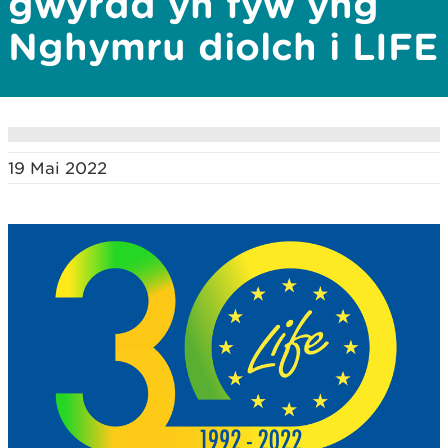
gwyrdd yn fyw yng
Nghymru diolch i LIFE
19 Mai 2022