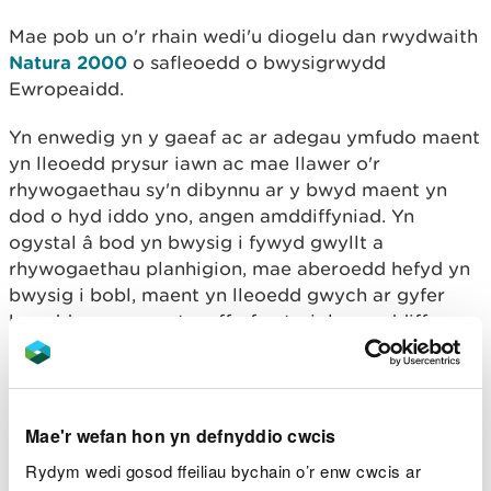
Mae pob un o'r rhain wedi'u diogelu dan rwydwaith
Natura 2000
o safleoedd o bwysigrwydd
Ewropeaidd.
Yn enwedig yn y gaeaf ac ar adegau ymfudo maent
yn lleoedd prysur iawn ac mae llawer o'r
rhywogaethau sy'n dibynnu ar y bwyd maent yn
dod o hyd iddo yno, angen amddiffyniad. Yn
ogystal â bod yn bwysig i fywyd gwyllt a
rhywogaethau planhigion, mae aberoedd hefyd yn
bwysig i bobl, maent yn lleoedd gwych ar gyfer
hamdden ac maent yn ffurf naturiol o amddiffyn
rhag y môr ac yn lleihau llygredd.
Felly mae'n bwysig ein bod yn diogelu'r lleoedd
arbennig hyn ar gyfer y dyfodol. Mae Rhaglen LIFE
Mae'r wefan hon yn defnyddio cwcis
Natura 2000 wedi cynhyrchu cynlluniau
Rydym wedi gosod ffeiliau bychain o’r enw cwcis ar
gweithredu â chostau ar gyfer pob safle Aberol