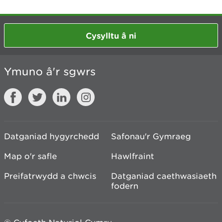
Cysylltu â ni
Ymuno â'r sgwrs
Datganiad hygyrchedd
Safonau'r Gymraeg
Map o'r safle
Hawlfraint
Preifatrwydd a chwcis
Datganiad caethwasiaeth
fodern