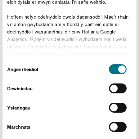
eich dyfais er mwyn caniatáu i’n safle weithio.
Natura 2000 yng Nghymru, gan gynllunio i'r
dyfodol a helpu i sicrhau arian hollbwysig.
Hoffem hefyd ddefnyddio cwcis dadansoddi. Mae’r rhain
yn anfon gwybodaeth am y ffordd y caiff ein safle ei
ddefnyddio i wasanaethau o’r enw Hotjar a Google
Analytics. Rydym yn defnyddio’r wybodaeth hon i wella
ein safle. Gadewch i ni wybod eich bod yn fodlon â hyn.
Byddwn yn defnyddio cwci i gadw eich dewis.
Dewis
Gellir
darllen mwy am ein cwcis
cyn i chi ddewis.
Angenrheidiol
Caniatâd
Dewisiadau
Ystadegau
Marchnata
Archwilio mwy