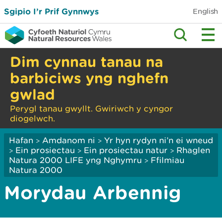
Sgipio I’r Prif Gynnwys
English
Dim cynnau tanau na
barbiciws yng nghefn
gwlad
Perygl tanau gwyllt. Gwiriwch y cyngor
diogelwch.
Hafan
Amdanom ni
Yr hyn rydyn ni’n ei wneud
>
>
Ein prosiectau
Ein prosiectau natur
Rhaglen
>
>
>
Natura 2000 LIFE yng Nghymru
Ffilmiau
>
Natura 2000
Morydau Arbennig