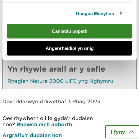
Yn yr adran hon hefyd
Dangos Manylion
Coetiroedd hynafol
Llynoedd ac afonydd prydferth
Caniatáu popeth
Twyni Dynamig
Rhagor
Angenrheidiol yn unig
Yn rhywle arall ar y safle
Rhaglen Natura 2000 LIFE yng Nghymru
Diweddarwyd ddiwethaf 3 Rhag 2025
Oes rhywbeth o’i le gyda’r dudalen
hon?
Rhowch eich adborth
.
I fyny
Argraffu’r dudalen hon