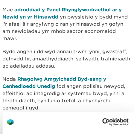
Mae
adroddiad
y Panel Rhynglywodraethol ar y
Newid yn yr Hinsawdd
yn pwysleisio y bydd mynd
i'r afael â'r argyfwng o ran yr hinsawdd yn gofyn
am newidiadau ym mhob sector economaidd
mawr.
Bydd angen i ddiwydiannau trwm, ynni, gwastraff,
defnydd tir, amaethyddiaeth, seilwaith, trafnidiaeth
ac adeiladau addasu.
Noda
Rhagolwg Amgylchedd Byd-eang y
Cenhedloedd Unedig
fod angen polisïau newydd,
effeithiol ac integredig ar systemau bwyd, ynni a
thrafnidiaeth, cynllunio trefol, a chynhyrchu
cemegol i gyd.
Ffocws ein hadroddiad
interim