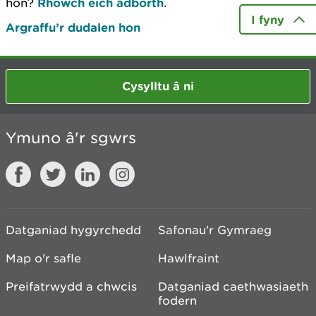
hon?
Rhowch eich adborth
.
I fyny
Argraffu’r dudalen hon
Cysylltu â ni
Ymuno â'r sgwrs
Datganiad hygyrchedd
Safonau'r Gymraeg
Map o'r safle
Hawlfraint
Preifatrwydd a chwcis
Datganiad caethwasiaeth
fodern