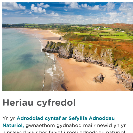
Heriau cyfredol
Yn yr
Adroddiad cyntaf ar Sefyllfa Adnoddau
Naturiol,
gwnaethom gydnabod mai'r newid yn yr
hinsawdd yw'r her fwyaf i reoli adnoddau naturiol