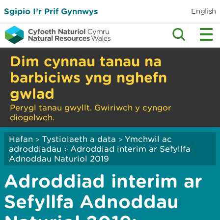
Sgipio I’r Prif Gynnwys
English
Dim cynnau tanau na
barbiciws yng nghefn
gwlad
Perygl tanau gwyllt. Gwiriwch y cyngor
diogelwch.
Hafan
Tystiolaeth a data
Ymchwil ac
>
>
adroddiadau
Adroddiad interim ar Sefyllfa
>
Adnoddau Naturiol 2019
Adroddiad interim ar
Sefyllfa Adnoddau