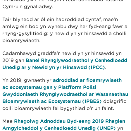
Cymru'n gynaliadwy.
Tair blynedd ar ôl ein hadroddiad cyntaf, mae'n
amlwg ein bod yn wynebu dwy her fyd-eang fawr a
rhyng-gysylltiedig: y newid yn yr hinsawdd a cholli
bioamrywiaeth.
Cadarnhawyd graddfa'r newid yn yr hinsawdd yn
2019 gan
Banel Rhynglywodraethol y Cenhedloedd
Unedig ar y Newid yn yr Hinsawdd (IPCC)
.
Yn 2019, gwnaeth yr
adroddiad ar fioamrywiaeth
ac ecosystemau gan y Platfform Polisi
Gwyddoniaeth Rhynglywodraethol ar Wasanaethau
Bioamrywiaeth ac Ecosystemau (IPBES)
ddisgrifio
colli bioamrywiaeth fel bygythiad o'r un faint.
Mae
Rhagolwg Adnoddau Byd-eang 2019 Rhaglen
Amgylcheddol y Cenhedloedd Unedig (UNEP)
yn