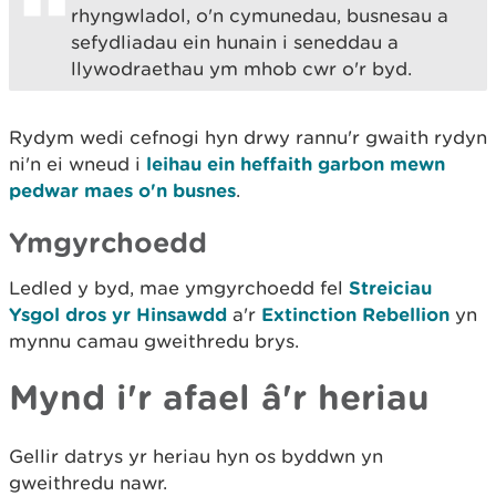
rhyngwladol, o'n cymunedau, busnesau a
sefydliadau ein hunain i seneddau a
llywodraethau ym mhob cwr o'r byd.
Rydym wedi cefnogi hyn drwy rannu'r gwaith rydyn
ni'n ei wneud i
leihau ein heffaith garbon mewn
pedwar maes o'n busnes
.
Ymgyrchoedd
Ledled y byd, mae ymgyrchoedd fel
Streiciau
Ysgol dros yr Hinsawdd
a'r
Extinction Rebellion
yn
mynnu camau gweithredu brys.
Mynd i'r afael â'r heriau
Gellir datrys yr heriau hyn os byddwn yn
gweithredu nawr.