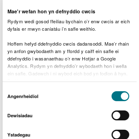
Mae'r wefan hon yn defnyddio cwcis
Yn yr adroddiad interim hwn, rydym yn egluro ein
Rydym wedi gosod ffeiliau bychain o’r enw cwcis ar eich
dull o asesu rheoli adnoddau naturiol yn
dyfais er mwyn caniatáu i’n safle weithio.
gynaliadwy.
Hoffem hefyd ddefnyddio cwcis dadansoddi. Mae’r rhain
Rydym yn edrych yn fanylach ar yr argyfyngau o
yn anfon gwybodaeth am y ffordd y caiff ein safle ei
ran yr hinsawdd a byd natur, gan nodi anghenion
ddefnyddio i wasanaethau o’r enw Hotjar a Google
tystiolaeth.
Analytics. Rydym yn defnyddio’r wybodaeth hon i wella
ein safle. Gadewch i ni wybod eich bod yn fodlon â hyn.
Wedyn, rydym yn cynnig datrysiadau economaidd
Byddwn yn defnyddio cwci i gadw eich dewis.
a chymdeithasol i'r problemau hyn.
Dewis
Yr hyn y gall yr Adroddiad
Gellir
darllen mwy am ein cwcis
cyn i chi ddewis.
Angenrheidiol
Caniatâd
ar Sefyllfa Adnoddau
Dewisiadau
Naturiol ei wneud
Ystadegau
Gall yr Adroddiad ar Sefyllfa Adnoddau Naturiol