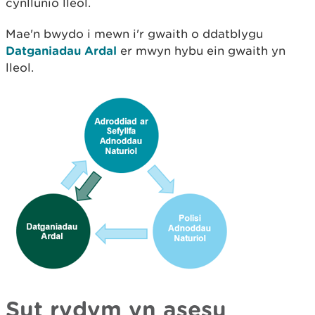
cynllunio lleol.
Mae'n bwydo i mewn i'r gwaith o ddatblygu
Datganiadau Ardal
er mwyn hybu ein gwaith yn
lleol.
Sut rydym yn asesu