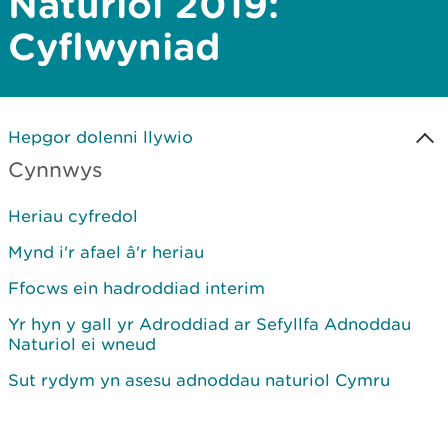
Naturiol 2019:
Cyflwyniad
Hepgor dolenni llywio
Cynnwys
Heriau cyfredol
Mynd i'r afael â'r heriau
Ffocws ein hadroddiad interim
Yr hyn y gall yr Adroddiad ar Sefyllfa Adnoddau
Naturiol ei wneud
Sut rydym yn asesu adnoddau naturiol Cymru