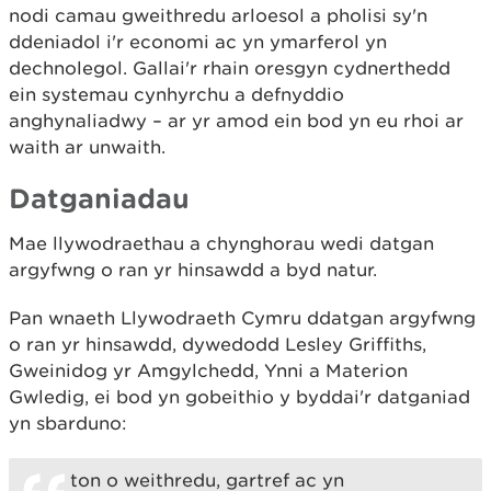
nodi camau gweithredu arloesol a pholisi sy'n
ddeniadol i'r economi ac yn ymarferol yn
dechnolegol. Gallai'r rhain oresgyn cydnerthedd
ein systemau cynhyrchu a defnyddio
anghynaliadwy – ar yr amod ein bod yn eu rhoi ar
waith ar unwaith.
Datganiadau
Mae llywodraethau a chynghorau wedi datgan
argyfwng o ran yr hinsawdd a byd natur.
Pan wnaeth Llywodraeth Cymru ddatgan argyfwng
o ran yr hinsawdd, dywedodd Lesley Griffiths,
Gweinidog yr Amgylchedd, Ynni a Materion
Gwledig, ei bod yn gobeithio y byddai'r datganiad
yn sbarduno:
ton o weithredu, gartref ac yn