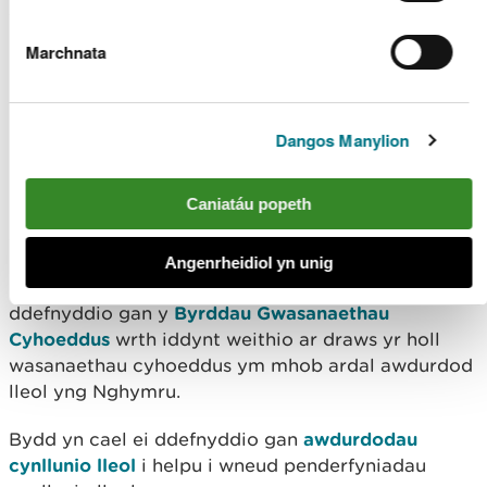
gael ei ddefnyddio gan unrhyw un sy'n ceisio
lleihau effaith Cymru ar adnoddau naturiol ar yr un
Marchnata
pryd ag yr ydym yn cael budd ohonynt.
Mae'r Adroddiad ar Sefyllfa Adnoddau Naturiol yn
helpu i lywio
Polisi Adnoddau Naturiol
Llywodraeth
Dangos Manylion
Cymru.
Caniatáu popeth
Mae'n galluogi cynnydd yn erbyn
nodau llesiant
Cymru
.
Angenrheidiol yn unig
Caiff yr Adroddiad ar Sefyllfa Adnoddau Naturiol ei
ddefnyddio gan y
Byrddau Gwasanaethau
Cyhoeddus
wrth iddynt weithio ar draws yr holl
wasanaethau cyhoeddus ym mhob ardal awdurdod
lleol yng Nghymru.
Bydd yn cael ei ddefnyddio gan
awdurdodau
cynllunio lleol
i helpu i wneud penderfyniadau