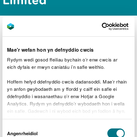
Limited
Rhif Trwydded: ZP3535MW/v002
Gweithredwr: Hudol Thermal limited
Mae'r wefan hon yn defnyddio cwcis
Rydym wedi gosod ffeiliau bychain o’r enw cwcis ar
eich dyfais er mwyn caniatáu i’n safle weithio.
Lawrlwythiadau dogfennau
cysylltiedig
Hoffem hefyd ddefnyddio cwcis dadansoddi. Mae’r rhain
yn anfon gwybodaeth am y ffordd y caiff ein safle ei
20130304-ZP3535MW-V002-IED
ddefnyddio i wasanaethau o’r enw Hotjar a Google
Variation notice issued 4 Mar
Analytics. Rydym yn defnyddio’r wybodaeth hon i wella
2013.pdf
PDF [41.3 KB]
ein safle. Gadewch i ni wybod eich bod yn fodlon â hyn.
Byddwn yn defnyddio cwci i gadw eich dewis.
Dewis
Gellir
darllen mwy am ein cwcis
cyn i chi ddewis.
Angenrheidiol
Caniatâd