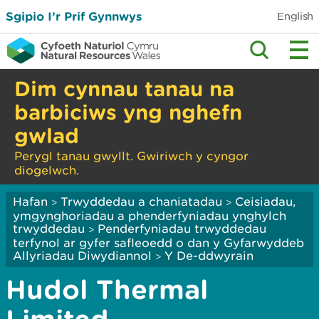
Sgipio I’r Prif Gynnwys
English
Dim cynnau tanau na
barbiciws yng nghefn
gwlad
Perygl tanau gwyllt. Gwiriwch y cyngor
diogelwch.
Hafan
Trwyddedau a chaniatadau
Ceisiadau,
>
>
ymgynghoriadau a phenderfyniadau ynghylch
trwyddedau
Penderfyniadau trwyddedau
>
terfynol ar gyfer safleoedd o dan y Gyfarwyddeb
Allyriadau Diwydiannol
Y De-ddwyrain
>
Hudol Thermal