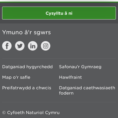
Cysylltu â ni
Ymuno â'r sgwrs
Datganiad hygyrchedd
Safonau'r Gymraeg
Map o'r safle
Hawlfraint
Preifatrwydd a chwcis
Datganiad caethwasiaeth
fodern
© Cyfoeth Naturiol Cymru