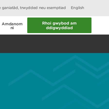
le ganiatâd, trwydded neu esemptiad
English
Rhoi gwybod am
Amdanom
ni
ddigwyddiad