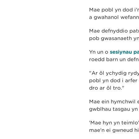
Mae pobl yn dod i'
a gwahanol wefann
Mae defnyddio pat
pob gwasanaeth yn
Yn un o
sesiynau p
roedd barn un defn
"Ar ôl ychydig ryd
pobl yn dod i arf
dro ar ôl tro."
Mae ein hymchwil 
gwblhau tasgau yn
'Mae hyn yn teimlo
mae'n ei gwneud hi