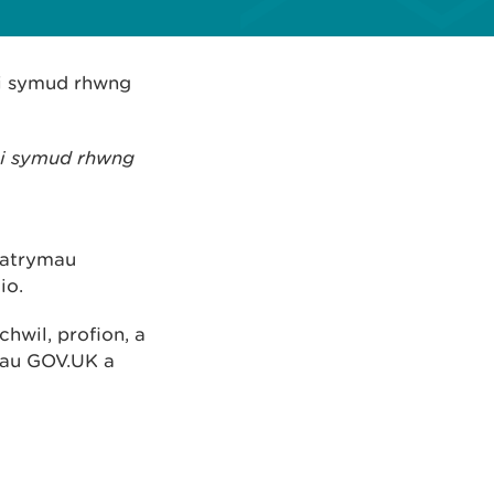
 i symud rhwng
 i symud rhwng
patrymau
io.
hwil, profion, a
nau GOV.UK a