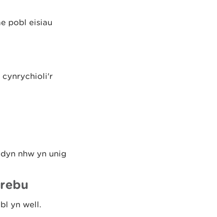
e pobl eisiau
 cynrychioli'r
ddyn nhw yn unig
hrebu
l yn well.