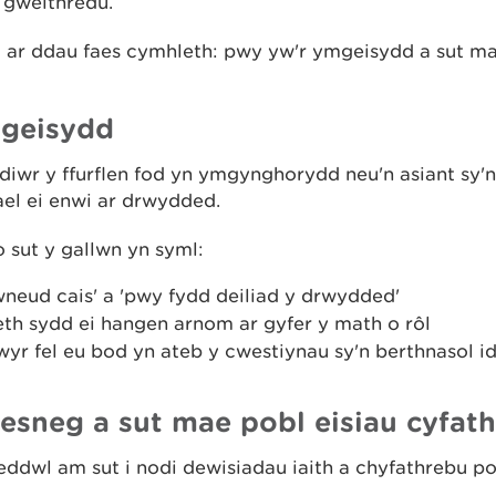
u gweithredu.
ar ddau faes cymhleth: pwy yw'r ymgeisydd a sut ma
mgeisydd
diwr y ffurflen fod yn ymgynghorydd neu'n asiant sy'n
ael ei enwi ar drwydded.
 sut y gallwn yn syml:
wneud cais' a 'pwy fydd deiliad y drwydded'
h sydd ei hangen arnom ar gyfer y math o rôl
wyr fel eu bod yn ateb y cwestiynau sy'n berthnasol i
esneg a sut mae pobl eisiau cyfat
dwl am sut i nodi dewisiadau iaith a chyfathrebu pob