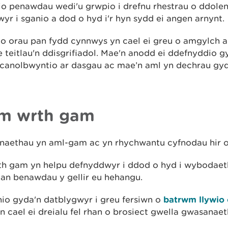
 penawdau wedi'u grwpio i drefnu rhestrau o ddolenn
yr i sganio a dod o hyd i'r hyn sydd ei angen arnynt.
o orau pan fydd cynnwys yn cael ei greu o amgylch 
teitlau'n ddisgrifiadol. Mae'n anodd ei ddefnyddio 
 canolbwyntio ar dasgau ac mae’n aml yn dechrau gyd
am wrth gam
naethau yn aml-gam ac yn rhychwantu cyfnodau hir o
th gam yn helpu defnyddwyr i ddod o hyd i wybodaet
an benawdau y gellir eu hehangu.
o gyda'n datblygwyr i greu fersiwn o
batrwm llywio
n cael ei dreialu fel rhan o brosiect gwella gwasanaet