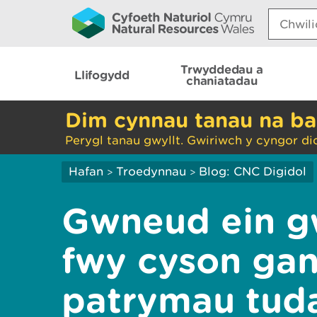
Search:
Trwyddedau a
Llifogydd
chaniatadau
Dim cynnau tanau na ba
Perygl tanau gwyllt. Gwiriwch y cyngor di
Hafan
Troedynnau
Blog: CNC Digidol
>
>
Gwneud ein g
fwy cyson ga
patrymau tud