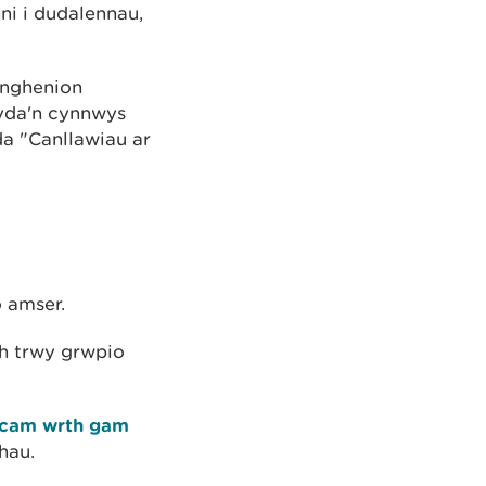
i i dudalennau,
anghenion
gyda'n cynnwys
a "Canllawiau ar
 amser.
h trwy grwpio
 cam wrth gam
hau.