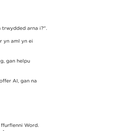
 trwydded arna i?".
 yn aml yn ei
g, gan helpu
ffer AI, gan na
ffurflenni Word.