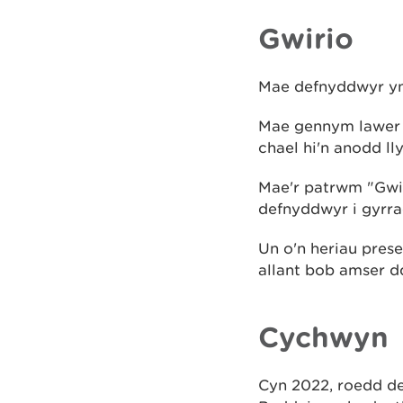
Gwirio
Mae defnyddwyr yn 
Mae gennym lawer o
chael hi'n anodd lly
Mae'r patrwm "Gwir
defnyddwyr i gyrra
Un o'n heriau pres
allant bob amser 
Cychwyn
Cyn 2022, roedd de