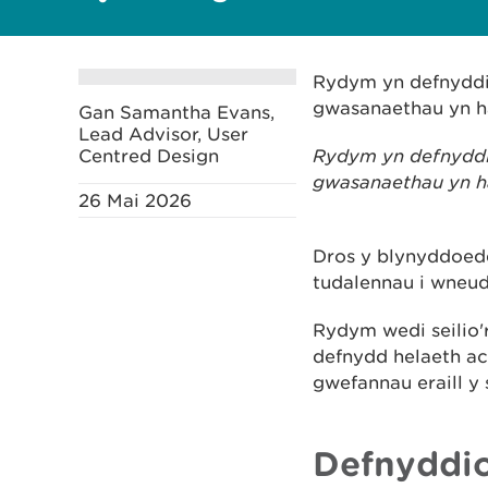
Rydym yn defnyddi
gwasanaethau yn h
Gan Samantha Evans,
Lead Advisor, User
Centred Design
Rydym yn defnyddi
gwasanaethau yn h
26 Mai 2026
Dros y blynyddoedd
tudalennau i wneud
Rydym wedi seilio'
defnydd helaeth a
gwefannau eraill y
Defnyddi