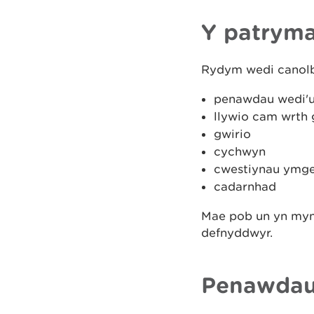
Y patryma
Rydym wedi canol
penawdau wedi'u
llywio cam wrth
gwirio
cychwyn
cwestiynau ymge
cadarnhad
Mae pob un yn mynd
defnyddwyr.
Penawdau