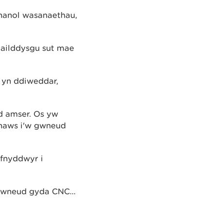
hanol wasanaethau,
ailddysgu sut mae
yn ddiweddar,
d amser. Os yw
 haws i'w gwneud
fnyddwyr i
 gwneud gyda CNC...