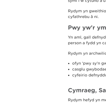
syml i'w cytuno a'
Rydym yn gweithio 
cyfathrebu â ni.
Pwy yw'r y
Yn aml, gall defnyd
person a fydd yn c
Rydym yn archwilio
ofyn 'pwy sy'n g
casglu gwybodaet
cyfeirio defnydd
Cymraeg, Sa
Rydym hefyd yn med