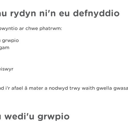
u rydyn ni'n eu defnyddio
bwyntio ar chwe phatrwm:
 grwpio
 gam
iswyr
 i'r afael â mater a nodwyd trwy waith gwella gwas
 wedi'u grwpio