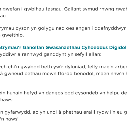
n gwefan i gwblhau tasgau. Gallant symud rhwng gwa
au.
rymau cyson yn golygu nad oes angen i ddefnyddwyr 
 gweithio.
atrymau'r Ganolfan Gwasanaethau Cyhoeddus Digidol
yddiwr a rannwyd ganddynt yn sefyll allan:
ych chi'n gwybod beth yw’r dyluniad, felly mae'n arbe
er â gwneud pethau mewn ffordd benodol, maen nhw'n
ein hunain hefyd yn dangos bod cysondeb yn helpu de
 haws:
'n gyfarwydd, ac yn unol â phethau eraill rydw i'n eu
'n haws'.