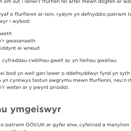
am sut i lenwi'r ffurflen fel arfer mewn dogfen ar wa
yaf o ffurflenni ar-lein, rydym yn defnyddio patrwm
wyr i wybod:
naeth
e’r gwasanaeth
 iddynt ei wneud
 cyfraddau cwblhau gwell ac yn lleihau gwallau.
i bod yn well gan lawer o ddefnyddwyr fynd yn syth
ym yn cynnwys testun awgrymu mewn ffurflenni, neu’n r
'r wefan ar y pwynt priodol.
au ymgeiswyr
 patrwm GOV.UK ar gyfer enw, cyfeiriad a manylion 