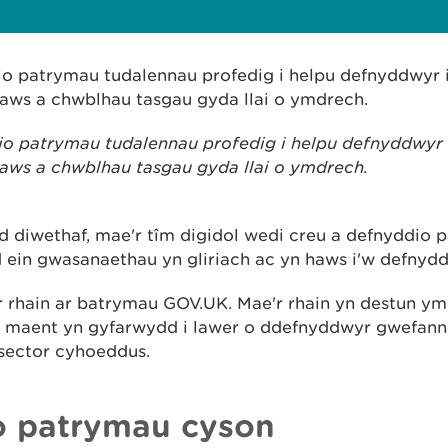
o patrymau tudalennau profedig i helpu defnyddwyr
aws a chwblhau tasgau gyda llai o ymdrech.
o patrymau tudalennau profedig i helpu defnyddwyr
aws a chwblhau tasgau gyda llai o ymdrech.
 diwethaf, mae'r tîm digidol wedi creu a defnyddio 
 ein gwasanaethau yn gliriach ac yn haws i'w defnydd
r rhain ar batrymau GOV.UK. Mae'r rhain yn destun ymc
c maent yn gyfarwydd i lawer o ddefnyddwyr gwefan
 sector cyhoeddus.
o patrymau cyson