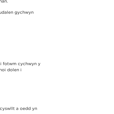
hân.
 tudalen gychwyn
 i fotwm cychwyn y
hoi dolen i
cyswllt a oedd yn