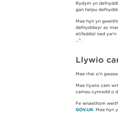
Rydym yn defnyddio
gan helpu defnyddw
Mae hyn yn gweithi
defnyddwyr ac mae 
etifeddol nad yw'n
...".
Llywio c
Mae rhai o'n gwasa
Mae llywio cam wr
camau cynradd o d
Fe wnaethom weithi
GOV.UK
. Mae hyn y