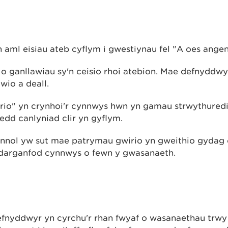
aml eisiau ateb cyflym i gwestiynau fel "A oes angen
 ganllawiau sy'n ceisio rhoi atebion. Mae defnyddwyr
wio a deall.
io" yn crynhoi'r cynnwys hwn yn gamau strwythuredi
edd canlyniad clir yn gyflym.
ennol yw sut mae patrymau gwirio yn gweithio gydag o
ddarganfod cynnwys o fewn y gwasanaeth.
fnyddwyr yn cyrchu'r rhan fwyaf o wasanaethau trwy 