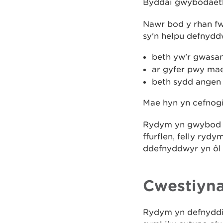
Byddai gwybodaeth 
Nawr bod y rhan fw
sy'n helpu defnydd
beth yw'r gwasa
ar gyfer pwy ma
beth sydd angen
Mae hyn yn cefnogi
Rydym yn gwybod e
ffurflen, felly ryd
ddefnyddwyr yn ôl i
Cwestiyn
Rydym yn defnyddio