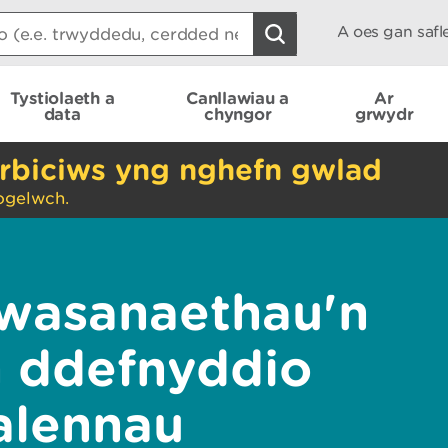
A oes gan saf
Tystiolaeth a
Canllawiau a
Ar
data
chyngor
grwydr
rbiciws yng nghefn gwlad
ogelwch.
wasanaethau'n
n ddefnyddio
alennau