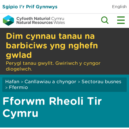
Sgipio I’r Prif Gynnwys
English
Dim cynnau tanau na
barbiciws yng nghefn
gwlad
Perygl tanau gwyllt. Gwiriwch y cyngor
diogelwch.
Hafan
Canllawiau a chyngor
Sectorau busnes
>
>
Ffermio
>
Fforwm Rheoli Tir
Cymru