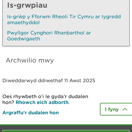
Is-grwpiau
Is-grŵp y Fforwm Rheoli Tir Cymru ar lygredd
amaethyddol
Pwyllgor Cynghori Rhanbarthol ar
Goedwigaeth
Archwilio mwy
Diweddarwyd ddiwethaf 11 Awst 2025
Oes rhywbeth o’i le gyda’r dudalen
hon?
Rhowch eich adborth
.
I fyny
Argraffu’r dudalen hon