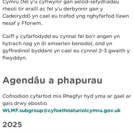
Cymru (fel y’u cyflwynir gan aelod-sefydliadau
rheoli tir eraill ac fel y’u derbynnir gan y
Cadeirydd) yn cael eu trafod yng nghyfarfod llawn
nesaf y Fforwm.
Caiff y cyfarfodydd eu cynnal fel bo’r angen yn
hytrach nag yn ôl amserlen benodol, ond yn
gyffredinol byddant yn cael eu cynnal 2-3 gwaith y
flwyddyn.
Agendâu a phapurau
Cofnodion cyfarfod mis Rhagfyr hyd yma ar gael ar
gais drwy ebostio
WLMF.subgroup@cyfoethnaturiolcymru.gov.uk
2025