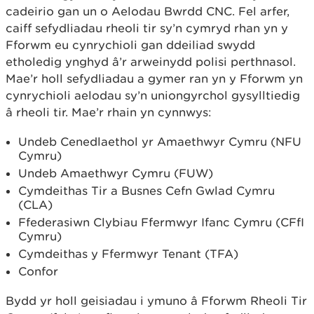
cadeirio gan un o Aelodau Bwrdd CNC. Fel arfer,
caiff sefydliadau rheoli tir sy’n cymryd rhan yn y
Fforwm eu cynrychioli gan ddeiliad swydd
etholedig ynghyd â’r arweinydd polisi perthnasol.
Mae’r holl sefydliadau a gymer ran yn y Fforwm yn
cynrychioli aelodau sy’n uniongyrchol gysylltiedig
â rheoli tir. Mae’r rhain yn cynnwys:
Undeb Cenedlaethol yr Amaethwyr Cymru (NFU
Cymru)
Undeb Amaethwyr Cymru (FUW)
Cymdeithas Tir a Busnes Cefn Gwlad Cymru
(CLA)
Ffederasiwn Clybiau Ffermwyr Ifanc Cymru (CFfI
Cymru)
Cymdeithas y Ffermwyr Tenant (TFA)
Confor
Bydd yr holl geisiadau i ymuno â Fforwm Rheoli Tir