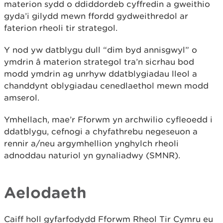
materion sydd o ddiddordeb cyffredin a gweithio
gyda’i gilydd mewn ffordd gydweithredol ar
faterion rheoli tir strategol.
Y nod yw datblygu dull “dim byd annisgwyl” o
ymdrin â materion strategol tra’n sicrhau bod
modd ymdrin ag unrhyw ddatblygiadau lleol a
chanddynt oblygiadau cenedlaethol mewn modd
amserol.
Ymhellach, mae’r Fforwm yn archwilio cyfleoedd i
ddatblygu, cefnogi a chyfathrebu negeseuon a
rennir a/neu argymhellion ynghylch rheoli
adnoddau naturiol yn gynaliadwy (SMNR).
Aelodaeth
Caiff holl gyfarfodydd Fforwm Rheol Tir Cymru eu