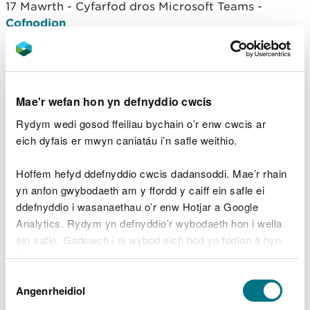
17 Mawrth - Cyfarfod dros Microsoft Teams -
Cofnodion
2024
9 Rhagfyr 2024, Cyfarfod dros Microsoft Teams
-
Cofnodion
Mae'r wefan hon yn defnyddio cwcis
Rydym wedi gosod ffeiliau bychain o’r enw cwcis ar
9 Medi 2024, Cyfarfod dros Microsoft Teams
eich dyfais er mwyn caniatáu i’n safle weithio.
-
Cofnodion
Hoffem hefyd ddefnyddio cwcis dadansoddi. Mae’r rhain
24 Mehefin 2024, Cyfarfod dros Microsoft Teams -
yn anfon gwybodaeth am y ffordd y caiff ein safle ei
Cofnodion
ddefnyddio i wasanaethau o’r enw Hotjar a Google
Analytics. Rydym yn defnyddio’r wybodaeth hon i wella
11 Mawrth 2024, Cyfarfod dros Microsoft Teams -
ein safle. Gadewch i ni wybod eich bod yn fodlon â hyn.
Cofnodion
Byddwn yn defnyddio cwci i gadw eich dewis.
2023
Dewis
Gellir
darllen mwy am ein cwcis
cyn i chi ddewis.
Angenrheidiol
Caniatâd
11 Rhagfyr 2023, Cyfarfod dros Microsoft Teams -