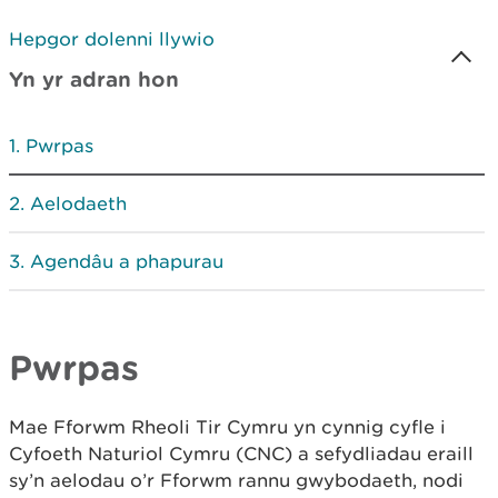
Hepgor dolenni llywio
Yn yr adran hon
Pwrpas
Aelodaeth
Agendâu a phapurau
Pwrpas
Mae Fforwm Rheoli Tir Cymru yn cynnig cyfle i
Cyfoeth Naturiol Cymru (CNC) a sefydliadau eraill
sy’n aelodau o’r Fforwm rannu gwybodaeth, nodi