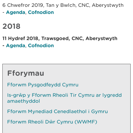
6 Chwefror 2019, Tan y Bwlch, CNC, Aberystwyth
-
Agenda
,
Cofnodion
2018
11 Hydref 2018, Trawsgoed, CNC, Aberystwyth
-
Agenda
,
Cofnodion
Fforymau
Fforwm Pysgodfeydd Cymru
Is-grŵp y Fforwm Rheoli Tir Cymru ar lygredd
amaethyddol
Fforwm Mynediad Cenedlaethol i Gymru
Fforwm Rheoli Dŵr Cymru (WWMF)