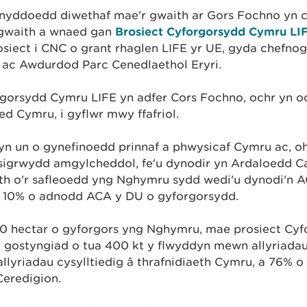
ynyddoedd diwethaf mae'r gwaith ar Gors Fochno yn c
r gwaith a wnaed gan
Brosiect Cyforgorsydd Cymru LI
rosiect i CNC o grant rhaglen LIFE yr UE, gyda chefno
ac Awdurdod Parc Cenedlaethol Eryri.
gorsydd Cymru LIFE yn adfer Cors Fochno, ochr yn o
led Cymru, i gyflwr mwy ffafriol.
yn un o gynefinoedd prinnaf a phwysicaf Cymru ac, 
sigrwydd amgylcheddol, fe'u dynodir yn Ardaloedd 
th o'r safleoedd yng Nghymru sydd wedi'u dynodi'n A
s 10% o adnodd ACA y DU o gyforgorsydd.
00 hectar o gyforgors yng Nghymru, mae prosiect Cyf
 gostyngiad o tua 400 kt y flwyddyn mewn allyriadau 
allyriadau cysylltiedig â thrafnidiaeth Cymru, a 76% 
Ceredigion.