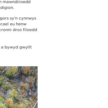
ein mawndiroedd
digion.
rgors sy'n cynnwys
cael eu henw
ronni dros filoedd
) a bywyd gwyllt