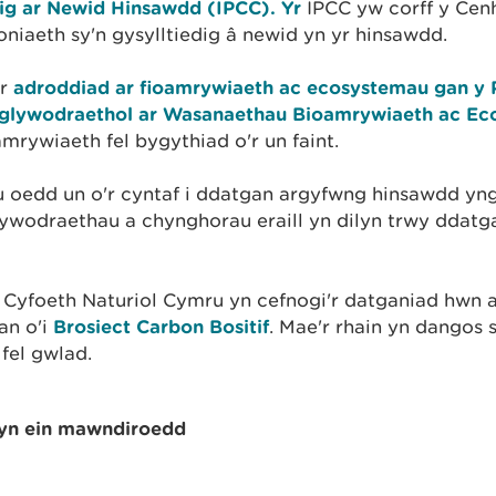
g ar Newid Hinsawdd (IPCC). Yr
IPCC yw corff y Cen
niaeth sy'n gysylltiedig â newid yn yr hinsawdd.
yr
adroddiad ar fioamrywiaeth ac ecosystemau gan y P
lywodraethol ar Wasanaethau Bioamrywiaeth ac Ec
oamrywiaeth fel bygythiad o'r un faint.
 oedd un o'r cyntaf i ddatgan argyfwng hinsawdd y
Llywodraethau a chynghorau eraill yn dilyn trwy ddat
yfoeth Naturiol Cymru yn cefnogi'r datganiad hwn a
an o'i
Brosiect Carbon Bositif
. Mae'r rhain yn dangos su
 fel gwlad.
yn ein mawndiroedd