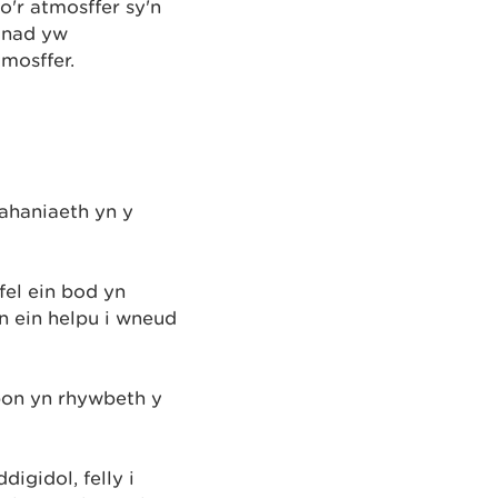
'r atmosffer sy'n
 nad yw
mosffer.
ahaniaeth yn y
el ein bod yn
n ein helpu i wneud
rbon yn rhywbeth y
gidol, felly i