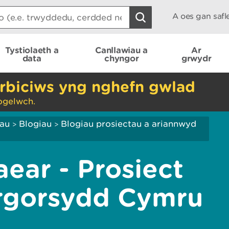
A oes gan saf
Tystiolaeth a
Canllawiau a
Ar
data
chyngor
grwydr
rbiciws yng nghefn gwlad
ogelwch.
iau
Blogiau
Blogiau prosiectau a ariannwyd
>
>
ear - Prosiect
rgorsydd Cymru