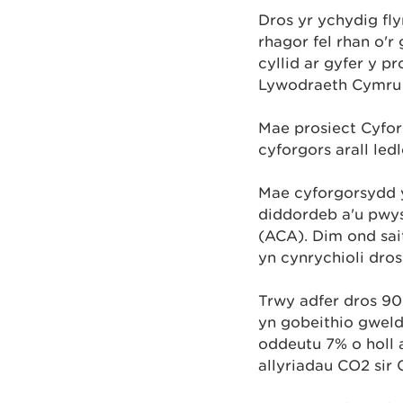
Dros yr ychydig fl
rhagor fel rhan o'
cyllid ar gyfer y p
Lywodraeth Cymru 
Mae prosiect Cyfor
cyforgors arall led
Mae cyforgorsydd 
diddordeb a'u pwy
(ACA). Dim ond sai
yn cynrychioli dro
Trwy adfer dros 9
yn gobeithio gweld
oddeutu 7% o holl 
allyriadau CO2 sir 