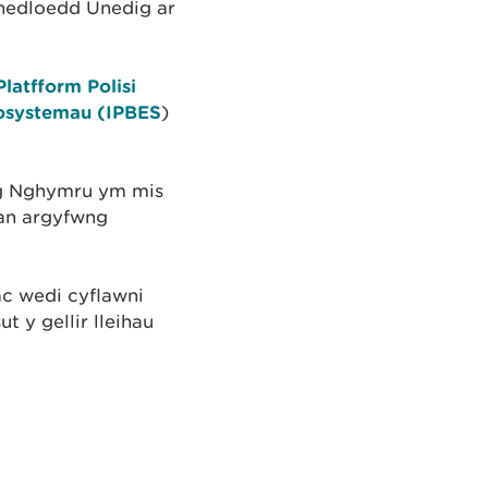
hedloedd Unedig ar
latfform Polisi
osystemau (IPBES
)
ng Nghymru ym mis
gan argyfwng
c wedi cyflawni
t y gellir lleihau