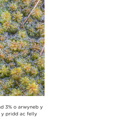
nd 3% o arwyneb y
 pridd ac felly