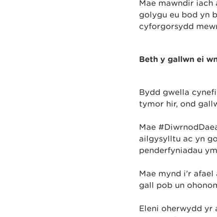
Mae mawndir iach 
golygu eu bod yn b
cyforgorsydd mewn 
Beth y gallwn ei w
Bydd gwella cynefi
tymor hir, ond gall
Mae #DiwrnodDaear
ailgysylltu ac yn 
penderfyniadau ym
Mae mynd i'r afael 
gall pob un ohonom
Eleni oherwydd yr 