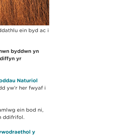
dathlu ein byd ac i
 hwn byddwn yn
diffyn yr
oddau Naturiol
d yw’r her fwyaf i
mlwg ein bod ni,
ddifrifol.
ywodraethol y