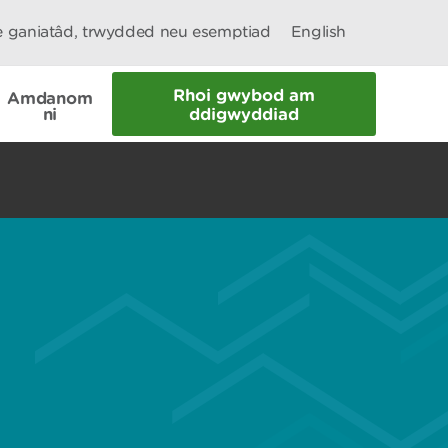
le ganiatâd, trwydded neu esemptiad
English
Rhoi gwybod am
Amdanom
ni
ddigwyddiad