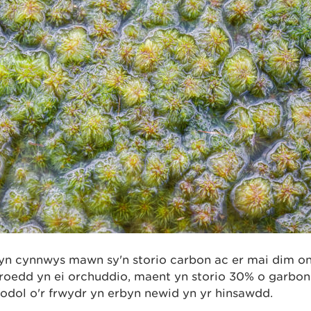
yn cynnwys mawn sy'n storio carbon ac er mai dim o
edd yn ei orchuddio, maent yn storio 30% o garbon y
odol o'r frwydr yn erbyn newid yn yr hinsawdd.