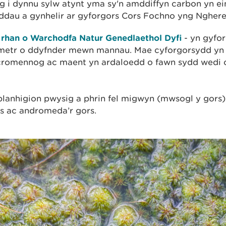
g i dynnu sylw atynt yma sy'n amddiffyn carbon yn 
dau a gynhelir ar gyforgors Cors Fochno yng Nghere
 rhan o Warchodfa Natur Genedlaethol Dyfi
- yn gyfo
metr o ddyfnder mewn mannau. Mae cyforgorsydd yn 
cromennog ac maent yn ardaloedd o fawn sydd wedi c
 blanhigion pwysig a phrin fel migwyn (mwsogl y gors
rs ac andromeda’r gors.