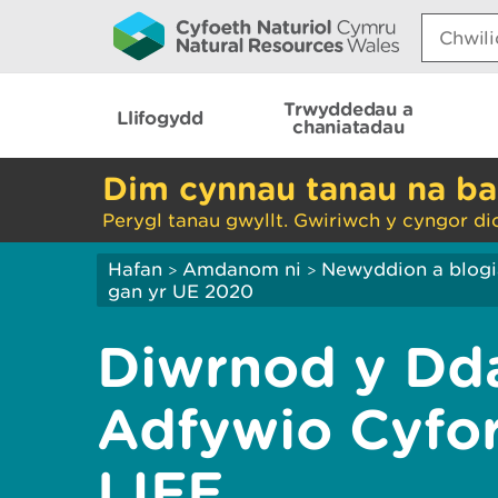
Search:
Trwyddedau a
Llifogydd
chaniatadau
Dim cynnau tanau na ba
Perygl tanau gwyllt. Gwiriwch y cyngor di
Hafan
Amdanom ni
Newyddion a blog
>
>
gan yr UE 2020
Diwrnod y Dda
Adfywio Cyfo
LIFE