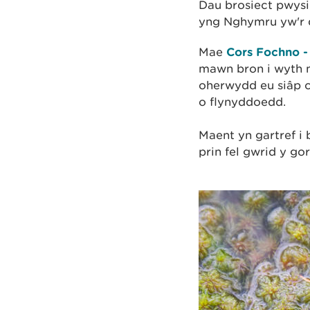
Dau brosiect pwysi
yng Nghymru yw'r d
Mae
Cors Fochno -
mawn bron i wyth 
oherwydd eu siâp 
o flynyddoedd.
Maent yn gartref i
prin fel gwrid y go