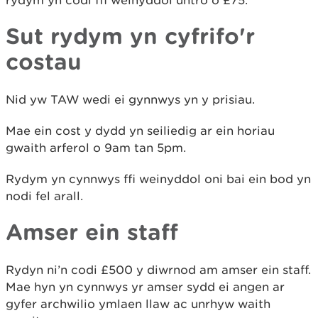
rydym yn codi ffi weinyddol untro o £75.
Sut rydym yn cyfrifo'r
costau
Nid yw TAW wedi ei gynnwys yn y prisiau.
Mae ein cost y dydd yn seiliedig ar ein horiau
gwaith arferol o 9am tan 5pm.
Rydym yn cynnwys ffi weinyddol oni bai ein bod yn
nodi fel arall.
Amser ein staff
Rydyn ni’n codi £500 y diwrnod am amser ein staff.
Mae hyn yn cynnwys yr amser sydd ei angen ar
gyfer archwilio ymlaen llaw ac unrhyw waith