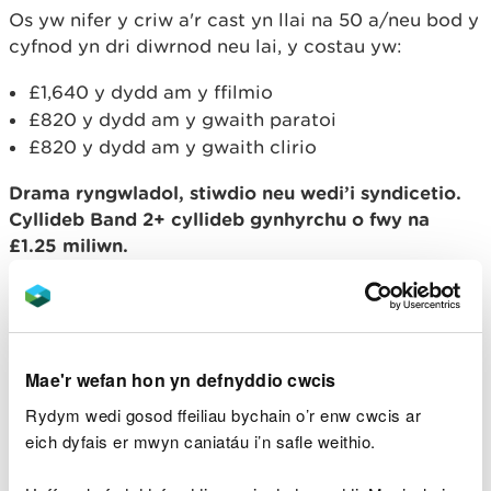
Os yw nifer y criw a'r cast yn llai na 50 a/neu bod y
cyfnod yn dri diwrnod neu lai, y costau yw:
£1,640 y dydd am y ffilmio
£820 y dydd am y gwaith paratoi
£820 y dydd am y gwaith clirio
Drama ryngwladol, stiwdio neu wedi’i syndicetio.
Cyllideb Band 2+ cyllideb gynhyrchu o fwy na
£1.25 miliwn.
Os yw nifer y cast a'r criw yn llai na 50 a/neu bod y
cyfnod yn dri diwrnod neu lai:
£2,050 y dydd am y ffilmio
Mae'r wefan hon yn defnyddio cwcis
£1,025 y dydd am y gwaith paratoi
Rydym wedi gosod ffeiliau bychain o’r enw cwcis ar
£1,025 y dydd am y gwaith clirio
eich dyfais er mwyn caniatáu i’n safle weithio.
Os yw nifer y criw a'r cast yn fwy a/neu bod y