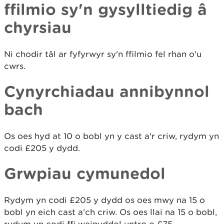
ffilmio sy'n gysylltiedig â
chyrsiau
Ni chodir tâl ar fyfyrwyr sy'n ffilmio fel rhan o'u
cwrs.
Cynyrchiadau annibynnol
bach
Os oes hyd at 10 o bobl yn y cast a'r criw, rydym yn
codi £205 y dydd.
Grwpiau cymunedol
Rydym yn codi £205 y dydd os oes mwy na 15 o
bobl yn eich cast a'ch criw. Os oes llai na 15 o bobl,