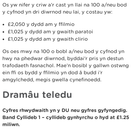
Os yw nifer y criw a'r cast yn llai na 100 a/neu bod
y cyfnod yn dri diwrnod neu lai, y costau yw:
£2,050 y dydd am y ffilmio
£1,025 y dydd am y gwaith paratoi
£1,025 y dydd am y gwaith clirio
Os oes mwy na 100 o bobl a/neu bod y cyfnod yn
hwy na phedwar diwrnod, byddai'r pris yn destun
trafodaeth fasnachol. Mae’n bosibl y gallwn ostwng
ein ffi os bydd y ffilmio yn dod â budd i’r
amgylchedd, megis gwella cynefinoedd.
Dramâu teledu
Cyfres rhwydwaith yn y DU neu gyfres gyfyngedig.
Band Cyllideb 1 – cyllideb gynhyrchu o hyd at £1.25
miliwn.