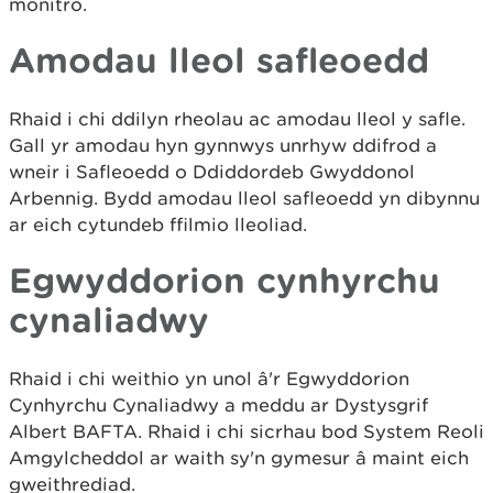
monitro.
Amodau lleol safleoedd
Rhaid i chi ddilyn rheolau ac amodau lleol y safle.
Gall yr amodau hyn gynnwys unrhyw ddifrod a
wneir i Safleoedd o Ddiddordeb Gwyddonol
Arbennig. Bydd amodau lleol safleoedd yn dibynnu
ar eich cytundeb ffilmio lleoliad.
Egwyddorion cynhyrchu
cynaliadwy
Rhaid i chi weithio yn unol â'r Egwyddorion
Cynhyrchu Cynaliadwy a meddu ar Dystysgrif
Albert BAFTA. Rhaid i chi sicrhau bod System Reoli
Amgylcheddol ar waith sy'n gymesur â maint eich
gweithrediad.