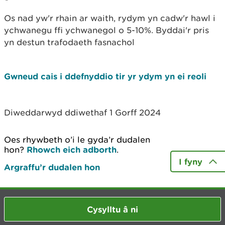
Os nad yw'r rhain ar waith, rydym yn cadw'r hawl i
ychwanegu ffi ychwanegol o 5-10%. Byddai'r pris
yn destun trafodaeth fasnachol
Gwneud cais i ddefnyddio tir yr ydym yn ei reoli
Diweddarwyd ddiwethaf 1 Gorff 2024
Oes rhywbeth o’i le gyda’r dudalen
hon?
Rhowch eich adborth
.
I fyny
Argraffu’r dudalen hon
Cysylltu â ni