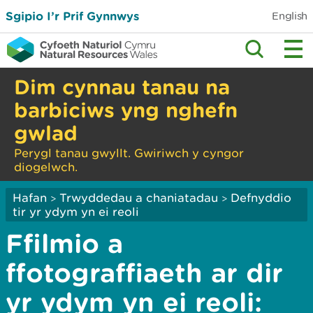
Sgipio I’r Prif Gynnwys
English
Dim cynnau tanau na
barbiciws yng nghefn
gwlad
Perygl tanau gwyllt. Gwiriwch y cyngor
diogelwch.
Hafan
Trwyddedau a chaniatadau
Defnyddio
>
>
tir yr ydym yn ei reoli
Ffilmio a
ffotograffiaeth ar dir
yr ydym yn ei reoli: