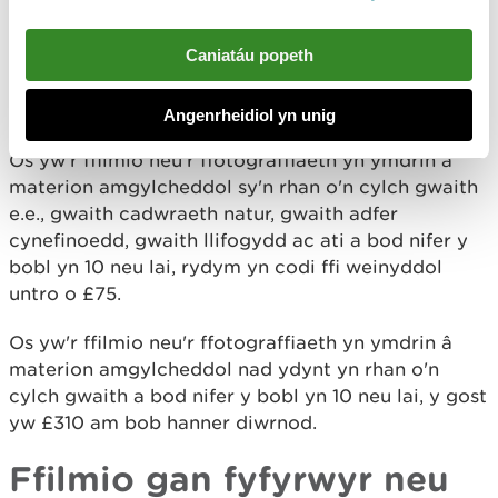
Os yw nifer y bobl yn fwy na 10, byddai'r pris yn
destun trafodaeth fasnachol.
Caniatáu popeth
Rhaglenni dogfen
Angenrheidiol yn unig
Os yw'r ffilmio neu'r ffotograffiaeth yn ymdrin â
materion amgylcheddol sy'n rhan o'n cylch gwaith
e.e., gwaith cadwraeth natur, gwaith adfer
cynefinoedd, gwaith llifogydd ac ati a bod nifer y
bobl yn 10 neu lai, rydym yn codi ffi weinyddol
untro o £75.
Os yw'r ffilmio neu'r ffotograffiaeth yn ymdrin â
materion amgylcheddol nad ydynt yn rhan o'n
cylch gwaith a bod nifer y bobl yn 10 neu lai, y gost
yw £310 am bob hanner diwrnod.
Ffilmio gan fyfyrwyr neu