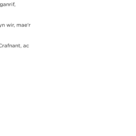
ganrif,
n wir, mae'r
Crafnant, ac