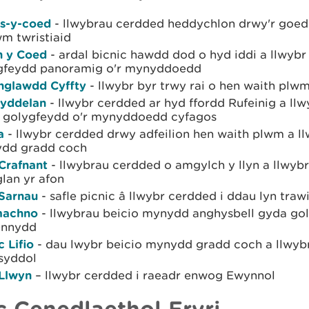
s-y-coed
- llwybrau cerdded heddychlon drwy'r goed
m twristiaid
n y Coed
- ardal bicnic hawdd dod o hyd iddi a llwyb
gfeydd panoramig o'r mynyddoedd
glawdd Cyffty
- llwybr byr trwy rai o hen waith plw
yddelan
- llwybr cerdded ar hyd ffordd Rufeinig a llw
 golygfeydd o'r mynyddoedd cyfagos
a
- llwybr cerdded drwy adfeilion hen waith plwm a ll
dd gradd coch
 Crafnant
- llwybrau cerdded o amgylch y llyn a llwyb
lan yr afon
 Sarnau
- safle picnic â llwybr cerdded i ddau lyn traw
machno
- llwybrau beicio mynydd anghysbell gyda go
ennydd
 Lifio
- dau lwybr beicio mynydd gradd coch a llwyb
syddol
 Llwyn
– llwybr cerdded i raeadr enwog Ewynnol
c Cenedlaethol Eryri