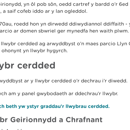
irionydd, yn ôl pob sôn, oedd cartref y bardd o’r 6ed 
n, a saif cofeb iddo ar y lan ogleddol.
70au, roedd hon yn dirwedd ddiwydiannol ddiffaith - y
arcio ar domen sbwriel ger mynedfa hen waith plwm.
 llwybr cerdded ag arwyddbyst o’n maes parcio Llyn 
 ohonynt yn llwybr hygyrch.
ybr cerdded
yddbyst ar y llwybr cerdded o’r dechrau i’r diwedd.
wch am y panel gwybodaeth ar ddechrau’r llwybr.
h beth yw ystyr graddau’r llwybrau cerdded.
br Geirionnydd a Chrafnant