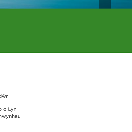
dŵr.
o o Lyn
 mwynhau