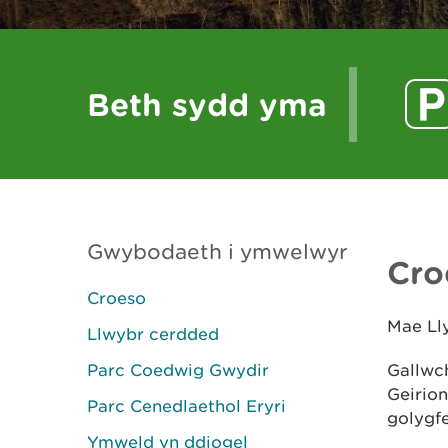
Beth sydd yma
Gwybodaeth i ymwelwyr
Cro
Croeso
Mae Lly
Llwybr cerdded
Parc Coedwig Gwydir
Gallwch
Geirio
Parc Cenedlaethol Eryri
golygfe
Ymweld yn ddiogel