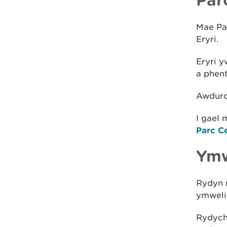
Mae Pa
Eryri.
Eryri y
a phen
Awdurd
I gael
Parc Ce
Ymw
Rydyn n
ymweli
Rydych 