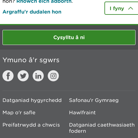
hon?
Rhowch eich adborth
.
I fyny
Argraffu’r dudalen hon
Cysylltu â ni
Ymuno â'r sgwrs
Datganiad hygyrchedd
Safonau'r Gymraeg
Map o'r safle
Hawlfraint
Preifatrwydd a chwcis
Datganiad caethwasiaeth
fodern