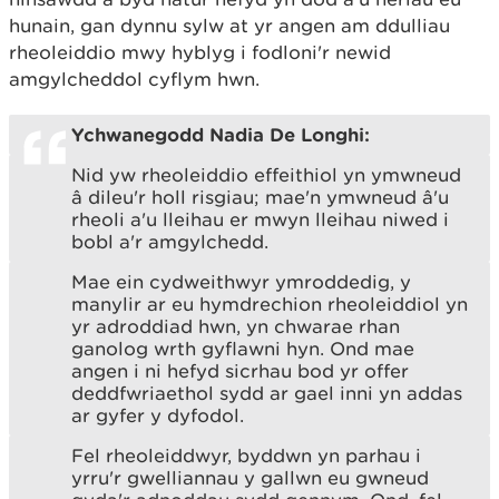
hunain, gan dynnu sylw at yr angen am ddulliau
rheoleiddio mwy hyblyg i fodloni'r newid
amgylcheddol cyflym hwn.
Ychwanegodd Nadia De Longhi:
Nid yw rheoleiddio effeithiol yn ymwneud
â dileu'r holl risgiau; mae'n ymwneud â'u
rheoli a'u lleihau er mwyn lleihau niwed i
bobl a'r amgylchedd.
Mae ein cydweithwyr ymroddedig, y
manylir ar eu hymdrechion rheoleiddiol yn
yr adroddiad hwn, yn chwarae rhan
ganolog wrth gyflawni hyn. Ond mae
angen i ni hefyd sicrhau bod yr offer
deddfwriaethol sydd ar gael inni yn addas
ar gyfer y dyfodol.
Fel rheoleiddwyr, byddwn yn parhau i
yrru'r gwelliannau y gallwn eu gwneud