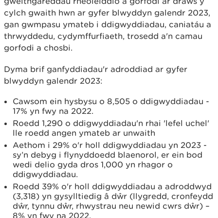
gweithgareddau rheoleiddio a gorfodi ar draws y
cylch gwaith hwn ar gyfer blwyddyn galendr 2023,
gan gwmpasu ymateb i ddigwyddiadau, caniatáu a
thrwyddedu, cydymffurfiaeth, trosedd a'n camau
gorfodi a chosbi.
Dyma brif ganfyddiadau'r adroddiad ar gyfer
blwyddyn galendr 2023:
Cawsom ein hysbysu o 8,505 o ddigwyddiadau -
17% yn fwy na 2022.
Roedd 1,290 o ddigwyddiadau'n rhai 'lefel uchel'
lle roedd angen ymateb ar unwaith
Aethom i 29% o'r holl ddigwyddiadau yn 2023 -
sy’n debyg i flynyddoedd blaenorol, er ein bod
wedi delio gyda dros 1,000 yn rhagor o
ddigwyddiadau.
Roedd 39% o'r holl ddigwyddiadau a adroddwyd
(3,318) yn gysylltiedig â dŵr (llygredd, cronfeydd
dŵr, tynnu dŵr, rhwystrau neu newid cwrs dŵr) –
8% yn fwy na 2022.