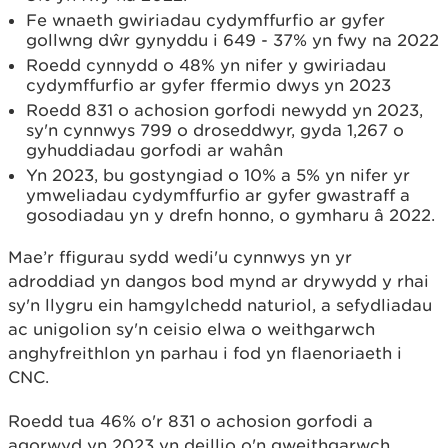
Fe wnaeth gwiriadau cydymffurfio ar gyfer
gollwng dŵr gynyddu i 649 - 37% yn fwy na 2022
Roedd cynnydd o 48% yn nifer y gwiriadau
cydymffurfio ar gyfer ffermio dwys yn 2023
Roedd 831 o achosion gorfodi newydd yn 2023,
sy'n cynnwys 799 o droseddwyr, gyda 1,267 o
gyhuddiadau gorfodi ar wahân
Yn 2023, bu gostyngiad o 10% a 5% yn nifer yr
ymweliadau cydymffurfio ar gyfer gwastraff a
gosodiadau yn y drefn honno, o gymharu â 2022.
Mae’r ffigurau sydd wedi'u cynnwys yn yr
adroddiad yn dangos bod mynd ar drywydd y rhai
sy'n llygru ein hamgylchedd naturiol, a sefydliadau
ac unigolion sy'n ceisio elwa o weithgarwch
anghyfreithlon yn parhau i fod yn flaenoriaeth i
CNC.
Roedd tua 46% o'r 831 o achosion gorfodi a
agorwyd yn 2023 yn deillio o'n gweithgarwch