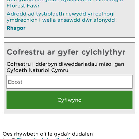
Fforest Fawr
Adroddiad tystiolaeth newydd yn cefnogi
ymdrechion i wella ansawdd dŵr afonydd
Rhagor
Cofrestru ar gyfer cylchlythyr
Cofrestru i dderbyn diweddariadau misol gan
Cyfoeth Naturiol Cymru
Oes rhywbeth o’i le gyda’r dudalen