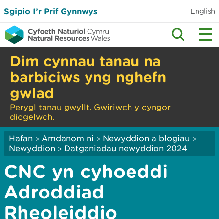
Sgipio I’r Prif Gynnwys
English
Dim cynnau tanau na
barbiciws yng nghefn
gwlad
Perygl tanau gwyllt. Gwiriwch y cyngor
diogelwch.
Hafan
Amdanom ni
Newyddion a blogiau
>
>
>
Newyddion
Datganiadau newyddion 2024
>
CNC yn cyhoeddi
Adroddiad
Rheoleiddio