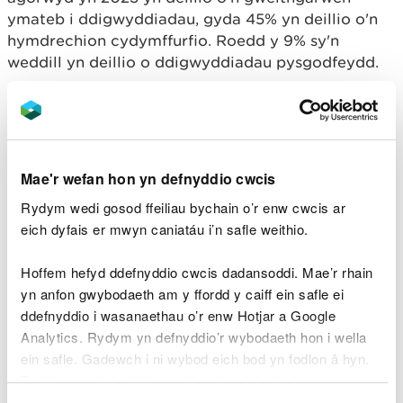
ymateb i ddigwyddiadau, gyda 45% yn deillio o'n
hymdrechion cydymffurfio. Roedd y 9% sy'n
weddill yn deillio o ddigwyddiadau pysgodfeydd.
Yn ystod 2023 daethom â 442 o achosion gorfodi i
ben, gyda 389 arall yn parhau. Arweiniodd ein
gwaith gorfodi hefyd at 85 o erlyniadau
llwyddiannus, yn cynnwys 126 o gyhuddiadau, ac at
Mae'r wefan hon yn defnyddio cwcis
ddirwyon o gyfanswm o £648,320.
Rydym wedi gosod ffeiliau bychain o’r enw cwcis ar
Roedd digwyddiadau sy'n gysylltiedig â dŵr ar frig
eich dyfais er mwyn caniatáu i’n safle weithio.
y tabl o ddigwyddiadau a adroddwyd dros y
cyfnod adrodd hwn (3,318), ac yna 3,051 o
Hoffem hefyd ddefnyddio cwcis dadansoddi. Mae’r rhain
adroddiadau o ddigwyddiadau cysylltiedig â
yn anfon gwybodaeth am y ffordd y caiff ein safle ei
gwastraff - cynnydd o'r 2,454 a adroddwyd yn
ddefnyddio i wasanaethau o’r enw Hotjar a Google
2022.
Analytics. Rydym yn defnyddio’r wybodaeth hon i wella
ein safle. Gadewch i ni wybod eich bod yn fodlon â hyn.
Rydym yn ymdrechu'n gyson i wella sut rydym yn
Byddwn yn defnyddio cwci i gadw eich dewis.
gweithio gyda busnesau a sectorau i reoli a lleihau