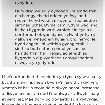
cynyddu.
Ni fu disgwyliad y cyhoedd i ni amddiffyn
ein hamgylchedd erioed yn fwy, ond
rydym hefyd wedi ymrwymo i reoleiddio i
safonau uchel. Dyma pam rydym wedi rhoi
lleihau llygredd wrth wraidd ein cynllun
corfforaethol, gan dynnu sylw at yr hyn y
gallwn ei wneud ein hunain, ond hefyd lle
bydd angen i ni weithio gydag eraill i
sicrhau bod natur a phobl yn cael eu
hamddiffyn rhag risgiau ac effeithiau
llygredd a digwyddiadau amgylcheddol
nawr, ac yn y dyfodol.
Mae'r adroddiad rheoleiddio yn tynnu sylw at sut y
bydd angen i ni, mewn byd sy'n newid yn gyflym,
ymateb i'r her o reoleiddio diwydiannau presennol
a diwydiannau sy'n dod i'r amlwg ar y llwybr tuag
at sero net. Mae twf y boblogaeth, ac argyfyngau’r
hinsawdd a byd natur hefyd yn dod â’u heriau eu