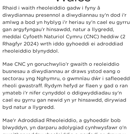
Rhaid i waith rheoleiddio gadw i fyny â
diwydiannau presennol a diwydiannau sy'n dod i'r
amlwg a bod yn hyblyg i'r heriau sy'n cael eu gyrru
gan argyfyngau’r hinsawdd, natur a llygredd,
meddai Cyfoeth Naturiol Cymru (CNC) heddiw (2
Rhagfyr 2024) wrth iddo gyhoeddi ei adroddiad
rheoleiddio blynyddol.
Mae CNC yn goruchwylio’r gwaith o reoleiddio
busnesau a diwydiannau ar draws ystod eang o
sectorau yng Nghymru, o gwmnïau dŵr i safleoedd
rheoli gwastraff. Rydym hefyd ar flaen y gad o ran
ymateb i'r nifer cynyddol o ddigwyddiadau sy'n
cael eu gyrru gan newid yn yr hinsawdd, dirywiad
byd natur a llygredd.
Mae'r Adroddiad Rheoleiddio, a gyhoeddir bob
blwyddyn, yn darparu adolygiad cynhwysfawr o'n