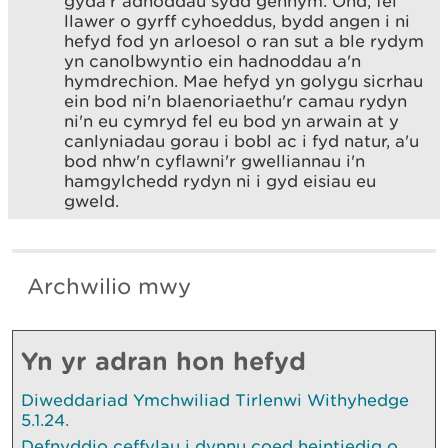
gyda'r adnoddau sydd gennym. Ond, fel
llawer o gyrff cyhoeddus, bydd angen i ni
hefyd fod yn arloesol o ran sut a ble rydym
yn canolbwyntio ein hadnoddau a'n
hymdrechion. Mae hefyd yn golygu sicrhau
ein bod ni'n blaenoriaethu'r camau rydyn
ni'n eu cymryd fel eu bod yn arwain at y
canlyniadau gorau i bobl ac i fyd natur, a'u
bod nhw'n cyflawni'r gwelliannau i'n
hamgylchedd rydyn ni i gyd eisiau eu
gweld.
Archwilio mwy
Yn yr adran hon hefyd
Diweddariad Ymchwiliad Tirlenwi Withyhedge
5.1.24.
Defnyddio ceffylau i dynnu coed heintiedig o