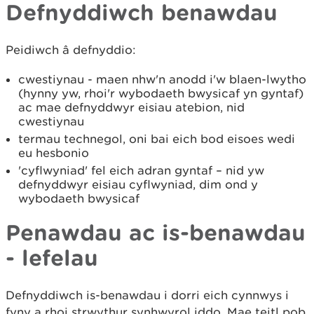
Defnyddiwch benawdau
Peidiwch â defnyddio:
cwestiynau - maen nhw'n anodd i'w blaen-lwytho
(hynny yw, rhoi'r wybodaeth bwysicaf yn gyntaf)
ac mae defnyddwyr eisiau atebion, nid
cwestiynau
termau technegol, oni bai eich bod eisoes wedi
eu hesbonio
'cyflwyniad' fel eich adran gyntaf – nid yw
defnyddwyr eisiau cyflwyniad, dim ond y
wybodaeth bwysicaf
Penawdau ac is-benawdau
- lefelau
Defnyddiwch is-benawdau i dorri eich cynnwys i
fyny a rhoi strwythur synhwyrol iddo. Mae teitl pob