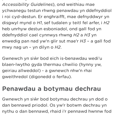
Accessibility Guidelines
), ond weithiau mae
ychwanegu testun rhwng penawdau yn ddefnyddiol
i roi cyd-destun. Er enghraifft, mae defnyddwyr yn
disgwyl mynd o
H1
, sef tudalen y teitl fel arfer, i
H2
heb unrhyw destun esboniadol, ond gall fod yn
ddefnyddiol cael cynnwys rhwng
H2
a
H3
yn
enwedig pan nad yw'n glir sut mae'r
H3
– a gall fod
mwy nag un – yn dilyn o
H2
.
Gwnewch yn siŵr bod eich is-benawdau wedi’u
blaen-lwytho gyda thermau chwilio (hynny yw,
geiriau allweddol) - a gwnewch nhw’n rhai
gweithredol (digonedd o ferfau).
Penawdau a botymau dechrau
Gwnewch yn siŵr bod botymau dechrau yn dod o
dan bennawd priodol. Os yw'r botwm dechrau yn
nythu o dan bennawd, rhaid i'r pennawd hwnnw fod