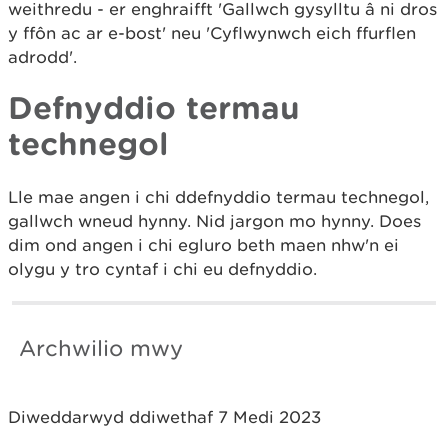
weithredu - er enghraifft 'Gallwch gysylltu â ni dros
y ffôn ac ar e-bost' neu 'Cyflwynwch eich ffurflen
adrodd'.
Defnyddio termau
technegol
Lle mae angen i chi ddefnyddio termau technegol,
gallwch wneud hynny. Nid jargon mo hynny. Does
dim ond angen i chi egluro beth maen nhw'n ei
olygu y tro cyntaf i chi eu defnyddio.
Archwilio mwy
Diweddarwyd ddiwethaf 7 Medi 2023