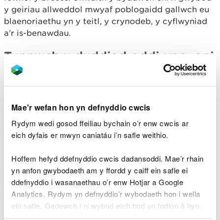
y geiriau allweddol mwyaf poblogaidd gallwch eu
blaenoriaethu yn y teitl, y crynodeb, y cyflwyniad
a’r is-benawdau.
Tynnwch y dyddiad oddi yno, oni
bai ei fod yn gwneud y teitl yn
unigryw
Rhowch y dyddiad yn y teitl os yw'r dudalen yn
Mae'r wefan hon yn defnyddio cwcis
rhan o gyfres sydd â'r un teitl.
Rydym wedi gosod ffeiliau bychain o’r enw cwcis ar
eich dyfais er mwyn caniatáu i’n safle weithio.
Er enghraifft, rhestr o adroddiadau blynyddol:
Hoffem hefyd ddefnyddio cwcis dadansoddi. Mae’r rhain
Teitl: Adroddiad rheoleiddio blynyddol 2020
yn anfon gwybodaeth am y ffordd y caiff ein safle ei
Teitl: Adroddiad rheoleiddio blynyddol 2019
ddefnyddio i wasanaethau o’r enw Hotjar a Google
Teitl: Adroddiad rheoleiddio blynyddol 2018
Analytics. Rydym yn defnyddio’r wybodaeth hon i wella
Mae'n ddefnyddiol cynnwys y dyddiad sydd dan
ein safle. Gadewch i ni wybod eich bod yn fodlon â hyn.
sylw os ydych chi'n cyhoeddi sawl fersiwn o'r un
Byddwn yn defnyddio cwci i gadw eich dewis.