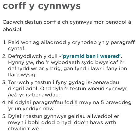
corff y cynnwys
Cadwch destun corff eich cynnwys mor benodol â
phosibl.
Peidiwch ag ailadrodd y crynodeb yn y paragraff
cyntaf.
Defnyddiwch y dull -
'pyramid ben i waered'
.
Hynny yw, rhoi’r wybodaeth sydd bwysicaf i'r
defnyddiwr ar y brig, gan fynd i lawr i fanylion
llai pwysig.
Torrwch y testun i fyny gydag is-benawdau
disgrifiadol. Ond dylai'r testun wneud synnwyr
heb
yr is-benawdau.
Ni ddylai paragraffau fod â mwy na 5 brawddeg
yr un ynddyn nhw.
Dylai’r testun gynnwys geiriau allweddol er
mwyn i bobl ddod o hyd iddo’n haws wrth
chwilio’r we.