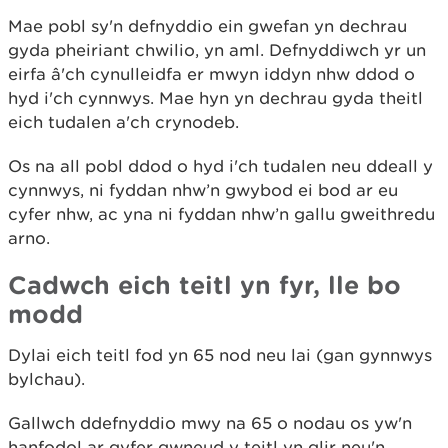
Mae pobl sy'n defnyddio ein gwefan yn dechrau
gyda pheiriant chwilio, yn aml. Defnyddiwch yr un
eirfa â'ch cynulleidfa er mwyn iddyn nhw ddod o
hyd i'ch cynnwys. Mae hyn yn dechrau gyda theitl
eich tudalen a'ch crynodeb.
Os na all pobl ddod o hyd i'ch tudalen neu ddeall y
cynnwys, ni fyddan nhw’n gwybod ei bod ar eu
cyfer nhw, ac yna ni fyddan nhw’n gallu gweithredu
arno.
Cadwch eich teitl yn fyr, lle bo
modd
Dylai eich teitl fod yn 65 nod neu lai (gan gynnwys
bylchau).
Gallwch ddefnyddio mwy na 65 o nodau os yw'n
hanfodol ar gyfer gwneud y teitl yn glir neu'n