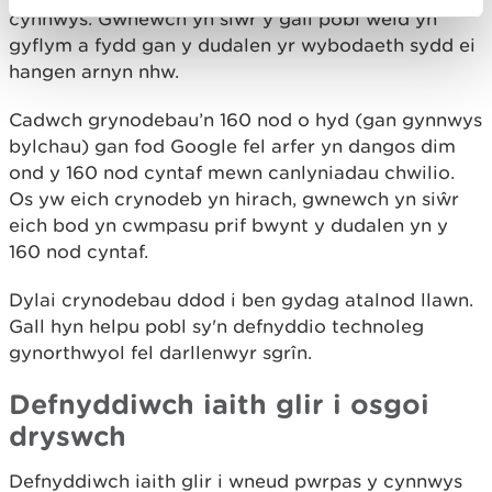
cynnwys. Gwnewch yn siŵr y gall pobl weld yn
gyflym a fydd gan y dudalen yr wybodaeth sydd ei
hangen arnyn nhw.
Cadwch grynodebau’n 160 nod o hyd (gan gynnwys
bylchau) gan fod Google fel arfer yn dangos dim
ond y 160 nod cyntaf mewn canlyniadau chwilio.
Os yw eich crynodeb yn hirach, gwnewch yn siŵr
eich bod yn cwmpasu prif bwynt y dudalen yn y
160 nod cyntaf.
Dylai crynodebau ddod i ben gydag atalnod llawn.
Gall hyn helpu pobl sy'n defnyddio technoleg
gynorthwyol fel darllenwyr sgrîn.
Defnyddiwch iaith glir i osgoi
dryswch
Defnyddiwch iaith glir i wneud pwrpas y cynnwys