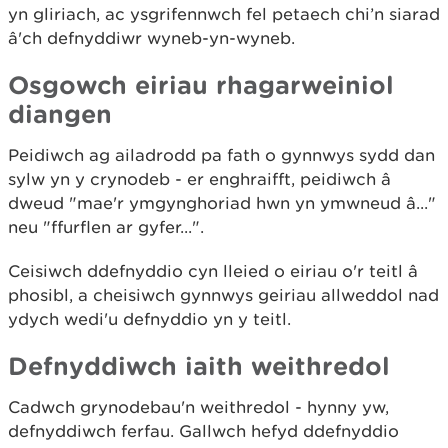
yn gliriach, ac ysgrifennwch fel petaech chi’n siarad
â'ch defnyddiwr wyneb-yn-wyneb.
Osgowch eiriau rhagarweiniol
diangen
Peidiwch ag ailadrodd pa fath o gynnwys sydd dan
sylw yn y crynodeb - er enghraifft, peidiwch â
dweud "mae'r ymgynghoriad hwn yn ymwneud â..."
neu "ffurflen ar gyfer...".
Ceisiwch ddefnyddio cyn lleied o eiriau o'r teitl â
phosibl, a cheisiwch gynnwys geiriau allweddol nad
ydych wedi'u defnyddio yn y teitl.
Defnyddiwch iaith weithredol
Cadwch grynodebau'n weithredol - hynny yw,
defnyddiwch ferfau. Gallwch hefyd ddefnyddio