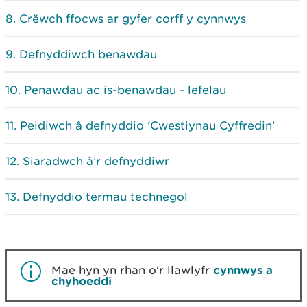
Crëwch ffocws ar gyfer corff y cynnwys
Defnyddiwch benawdau
Penawdau ac is-benawdau - lefelau
Peidiwch â defnyddio ‘Cwestiynau Cyffredin’
Siaradwch â’r defnyddiwr
Defnyddio termau technegol
Mae hyn yn rhan o'r llawlyfr
cynnwys a
chyhoeddi