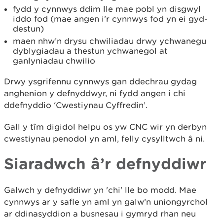
fydd y cynnwys ddim lle mae pobl yn disgwyl
iddo fod (mae angen i'r cynnwys fod yn ei gyd-
destun)
maen nhw’n drysu chwiliadau drwy ychwanegu
dyblygiadau a thestun ychwanegol at
ganlyniadau chwilio
Drwy ysgrifennu cynnwys gan ddechrau gydag
anghenion y defnyddwyr, ni fydd angen i chi
ddefnyddio ‘Cwestiynau Cyffredin’.
Gall y tîm digidol helpu os yw CNC wir yn derbyn
cwestiynau penodol yn aml, felly cysylltwch â ni.
Siaradwch â’r defnyddiwr
Galwch y defnyddiwr yn 'chi' lle bo modd. Mae
cynnwys ar y safle yn aml yn galw’n uniongyrchol
ar ddinasyddion a busnesau i gymryd rhan neu