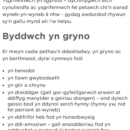
Ysgrifennwch yn sgyrsiol – dychmygwch eich
cynulleidfa ac ysgrifennwch fel petaech chi'n siarad
wyneb-yn-wyneb â nhw - gydag awdurdod rhywun
sy'n gallu mynd ati i’w helpu.
Byddwch yn gryno
Er mwyn cadw pethau’n ddealladwy, yn gryno ac
yn berthnasol, dylai cynnwys fod:
yn benodol
yn llawn gwybodaeth
yn glir a chryno
yn dreiddgar (gall gor-gyfeillgarwch arwain at
ddiffyg manylder a geiriau diangen) – ond dylech
geisio bod yn ddynol serch hynny (hynny yw, nid
fel peiriant di-wyneb)
yn ddifrifol heb fod yn hunanbwysig
yn ddi-emosiwn – gall ansoddeiriau fod yn