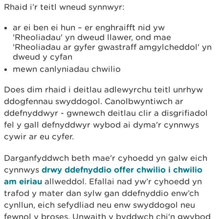
Rhaid i’r teitl wneud synnwyr:
ar ei ben ei hun – er enghraifft nid yw
'Rheoliadau' yn dweud llawer, ond mae
'Rheoliadau ar gyfer gwastraff amgylcheddol' yn
dweud y cyfan
mewn canlyniadau chwilio
Does dim rhaid i deitlau adlewyrchu teitl unrhyw
ddogfennau swyddogol. Canolbwyntiwch ar
ddefnyddwyr - gwnewch deitlau clir a disgrifiadol
fel y gall defnyddwyr wybod ai dyma'r cynnwys
cywir ar eu cyfer.
Darganfyddwch beth mae'r cyhoedd yn galw eich
cynnwys
drwy ddefnyddio offer chwilio i chwilio
am eiriau
allweddol. Efallai nad yw’r cyhoedd yn
trafod y mater dan sylw gan ddefnyddio enw’ch
cynllun, eich sefydliad neu enw swyddogol neu
fewnol y broses. Unwaith y byddwch chi'n gwybod