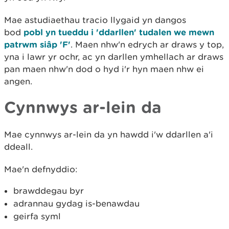
Mae astudiaethau tracio llygaid yn dangos
bod
pobl yn tueddu i 'ddarllen' tudalen we mewn
patrwm siâp 'F'
. Maen nhw'n edrych ar draws y top,
yna i lawr yr ochr, ac yn darllen ymhellach ar draws
pan maen nhw'n dod o hyd i'r hyn maen nhw ei
angen.
Cynnw
ys ar-lein da
Mae cynnwys ar-lein da yn hawdd i'w ddarllen a'i
ddeall.
Mae'n defnyddio:
brawddegau byr
adrannau gydag is-benawdau
geirfa syml