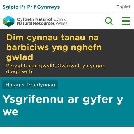
Sgipio I’r Prif Gynnwys
English
Dim cynnau tanau na
barbiciws yng nghefn
gwlad
Perygl tanau gwyllt. Gwiriwch y cyngor
diogelwch.
Hafan
Troedynnau
>
Ysgrifennu ar gyfer y
we