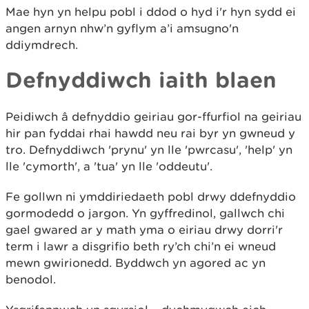
Mae hyn yn helpu pobl i ddod o hyd i'r hyn sydd ei
angen arnyn nhw’n gyflym a’i amsugno'n
ddiymdrech.
Defnyddiwch iaith blaen
Peidiwch â defnyddio geiriau gor-ffurfiol na geiriau
hir pan fyddai rhai hawdd neu rai byr yn gwneud y
tro. Defnyddiwch 'prynu' yn lle 'pwrcasu', 'help' yn
lle 'cymorth', a 'tua' yn lle 'oddeutu'.
Fe gollwn ni ymddiriedaeth pobl drwy ddefnyddio
gormodedd o jargon. Yn gyffredinol, gallwch chi
gael gwared ar y math yma o eiriau drwy dorri'r
term i lawr a disgrifio beth ry’ch chi’n ei wneud
mewn gwirionedd. Byddwch yn agored ac yn
benodol.