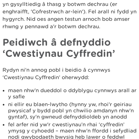
yn gysylltiedig â thasg y botwm dechrau (er
enghraifft, 'Cofrestrwch ar-lein'). Fel arall ni fydd yn
hygyrch. Nid oes angen testun arnoch bob amser
rhwng y pennawd a'r botwm dechrau.
Peidiwch â defnyddio
‘Cwestiynau Cyffredin’
Rydyn ni'n annog pobl i beidio â cynnwys
‘Cwestiynau Cyffredin’ oherwydd:
maen nhw’n dueddol o ddyblygu cynnwys arall ar
y safle
ni ellir eu blaen-lwytho (hynny yw, rhoi'r geiriau
pwysicaf y bydd pobl yn chwilio amdanyn nhw’n
gyntaf), sy'n gwneud defnyddioldeb yn anodd
fel arfer nid yw'r cwestiynau’n rhai ‘cyffredin’
ymysg y cyhoedd – maen nhw’n ffordd i sefydliad
nodi gwybodaeth bwysig heb lawer o feddwl