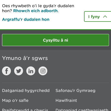
Oes rhywbeth o’i le gyda’r dudalen
hon?
Rhowch eich adborth
.
I fyny
Argraffu’r dudalen hon
Cysylltu â ni
Ymuno â'r sgwrs
Datganiad hygyrchedd
Safonau'r Gymraeg
Map o'r safle
Hawlfraint
Preifatrwydd a chwcis
Datganiad caethwasiaeth