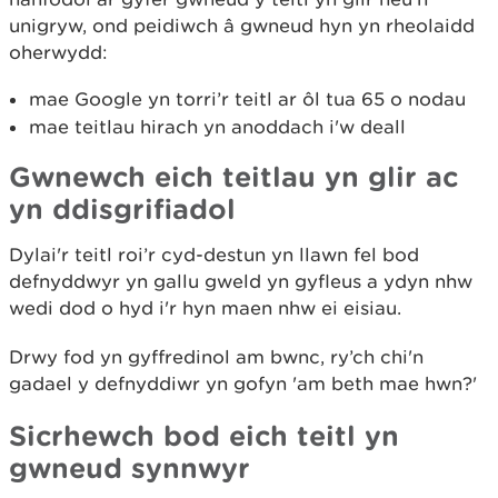
unigryw, ond peidiwch â gwneud hyn yn rheolaidd
oherwydd:
mae Google yn torri’r teitl ar ôl tua 65 o nodau
mae teitlau hirach yn anoddach i'w deall
Gwnewch eich teitlau yn glir ac
yn ddisgrifiadol
Dylai'r teitl roi’r cyd-destun yn llawn fel bod
defnyddwyr yn gallu gweld yn gyfleus a ydyn nhw
wedi dod o hyd i'r hyn maen nhw ei eisiau.
Drwy fod yn gyffredinol am bwnc, ry’ch chi'n
gadael y defnyddiwr yn gofyn 'am beth mae hwn?'
Sicrhewch bod eich teitl yn
gwneud synnwyr