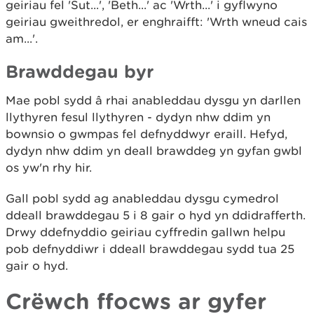
geiriau fel 'Sut...', 'Beth...' ac 'Wrth...' i gyflwyno
geiriau gweithredol, er enghraifft: 'Wrth wneud cais
am...'.
Brawddegau byr
Mae pobl sydd â rhai anableddau dysgu yn darllen
llythyren fesul llythyren - dydyn nhw ddim yn
bownsio o gwmpas fel defnyddwyr eraill. Hefyd,
dydyn nhw ddim yn deall brawddeg yn gyfan gwbl
os yw'n rhy hir.
Gall pobl sydd ag anableddau dysgu cymedrol
ddeall brawddegau 5 i 8 gair o hyd yn ddidrafferth.
Drwy ddefnyddio geiriau cyffredin gallwn helpu
pob defnyddiwr i ddeall brawddegau sydd tua 25
gair o hyd.
Crëwch ffocws ar gyfer