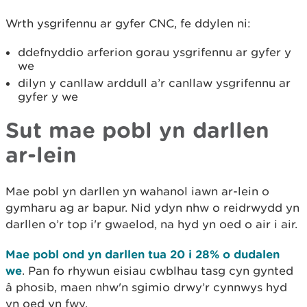
Wrth ysgrifennu ar gyfer CNC, fe ddylen ni:
ddefnyddio arferion gorau ysgrifennu ar gyfer y
we
dilyn y canllaw arddull a’r canllaw ysgrifennu ar
gyfer y we
Sut mae pobl yn darllen
ar-lein
Mae pobl yn darllen yn wahanol iawn ar-lein o
gymharu ag ar bapur. Nid ydyn nhw o reidrwydd yn
darllen o’r top i'r gwaelod, na hyd yn oed o air i air.
Mae pobl ond yn darllen tua 20 i 28% o dudalen
we
. Pan fo rhywun eisiau cwblhau tasg cyn gynted
â phosib, maen nhw'n sgimio drwy’r cynnwys hyd
yn oed yn fwy.