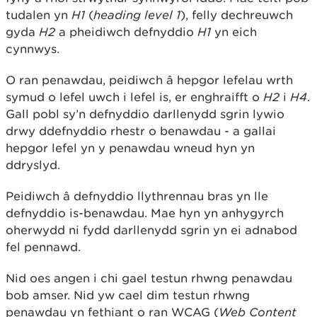
tudalen yn
H1
(
heading level 1
), felly dechreuwch
gyda
H2
a pheidiwch defnyddio
H1
yn eich
cynnwys.
O ran penawdau, peidiwch â hepgor lefelau wrth
symud o lefel uwch i lefel is, er enghraifft o
H2
i
H4
.
Gall pobl sy’n defnyddio darllenydd sgrin lywio
drwy ddefnyddio rhestr o benawdau - a gallai
hepgor lefel yn y penawdau wneud hyn yn
ddryslyd.
Peidiwch â defnyddio llythrennau bras yn lle
defnyddio is-benawdau. Mae hyn yn anhygyrch
oherwydd ni fydd darllenydd sgrin yn ei adnabod
fel pennawd.
Nid oes angen i chi gael testun rhwng penawdau
bob amser. Nid yw cael dim testun rhwng
penawdau yn fethiant o ran WCAG (
Web Content