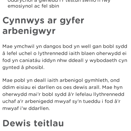
oddrychol a gwneud i'r testun swnio'n fwy
emosiynol ac fel sbin
Cynnwys ar gyfer
arbenigwyr
Mae ymchwil yn dangos bod yn well gan bobl sydd
â lefel uchel o lythrennedd iaith blaen oherwydd ei
fod yn caniatáu iddyn nhw ddeall y wybodaeth cyn
gynted â phosibl.
Mae pobl yn deall iaith arbenigol gymhleth, ond
ddim eisiau ei darllen os oes dewis arall. Mae hyn
oherwydd mai’r bobl sydd â'r lefelau llythrennedd
uchaf a'r arbenigedd mwyaf sy’n tueddu i fod â’r
mwyaf i'w ddarllen.
Dewis teitlau