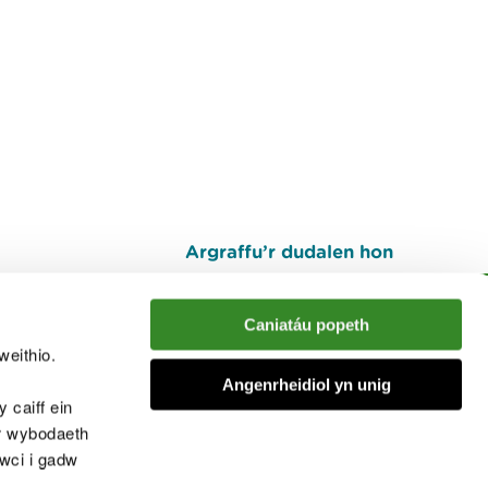
Argraffu’r dudalen hon
I fyny
Caniatáu popeth
weithio.
muno â'r sgwrs
Angenrheidiol yn unig
 caiff ein
’r wybodaeth
cwci i gadw