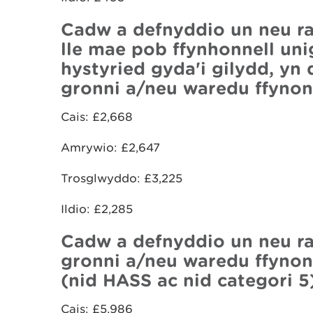
Cadw a defnyddio un neu rag
lle mae pob ffynhonnell uni
hystyried gyda'i gilydd, yn
gronni a/neu waredu ffynone
Cais: £2,668
Amrywio: £2,647
Trosglwyddo: £3,225
Ildio: £2,285
Cadw a defnyddio un neu ra
gronni a/neu waredu ffynone
(nid HASS ac nid categori 5
Cais: £5,986