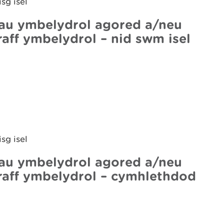
sg isel
lau ymbelydrol agored a/neu
aff ymbelydrol – nid swm isel
sg isel
lau ymbelydrol agored a/neu
raff ymbelydrol – cymhlethdod