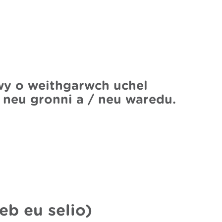
wy o weithgarwch uchel
/ neu gronni a / neu waredu.
eb eu selio)