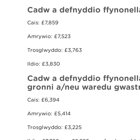
Cadw a defnyddio ffynonell
Cais: £7,859
Amrywio: £7,523
Trosglwyddo: £3,763
Ildio: £3,830
Cadw a defnyddio ffynonel
gronni a/neu waredu gwastr
Cais: £6,394
Amrywio: £5,414
Trosglwyddo: £3,225