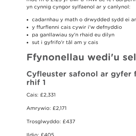
yn cynnig cyngor sylfaenol ar y canlynol:
cadarnhau y math o drwydded sydd ei a
y ffurflenni cais cywir i'w defnyddio
pa ganllawiau sy'n rhaid eu dilyn
sut i gyfrifo'r tâl am y cais
Ffynonellau wedi'u sel
Cyfleuster safonol ar gyfer
rhif 1
Cais: £2,331
Amrywio: £2,171
Trosglwyddo: £437
Ildio: £405