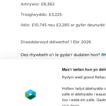
Amrywio: £8,362
Trosglwyddo: £3,225
Ildio: £10,745 neu £2,285 ar gyfer deunydd r
Diweddarwyd ddiwethaf 1 Ebr 2026
Oes rhywbeth o’i le gyda’r dudalen hon?
Rh
Mae'r wefan hon yn def
Rydym wedi gosod ffeiliau 
Cysylltu â ni
Hoffem hefyd ddefnyddio c
safle ei ddefnyddio i was
hon i wella ein safle. Gad
eich dewis.