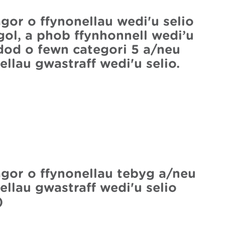
or o ffynonellau wedi'u selio
gol, a phob ffynhonnell wedi’u
 dod o fewn categori 5 a/neu
llau gwastraff wedi'u selio.
gor o ffynonellau tebyg a/neu
llau gwastraff wedi'u selio
)