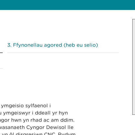
Ffynonellau agored (heb eu selio)
mgeisio sylfaenol i
 ymgeiswyr i ddeall yr hyn
yngor hwn yn rhad ac am ddim.
wasanaeth Cyngor Dewisol lle
ir yn ôl disgresiwn CNC. Rydym