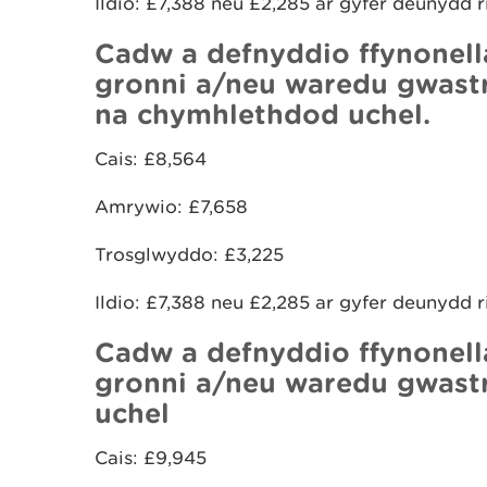
Ildio: £7,388 neu £2,285 ar gyfer deunydd ri
Cadw a defnyddio ffynonel
gronni a/neu waredu gwastr
na chymhlethdod uchel.
Cais: £8,564
Amrywio: £7,658
Trosglwyddo: £3,225
Ildio: £7,388 neu £2,285 ar gyfer deunydd ri
Cadw a defnyddio ffynonel
gronni a/neu waredu gwast
uchel
Cais: £9,945