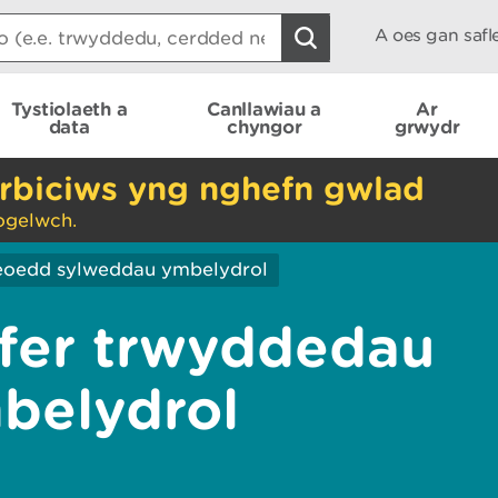
A oes gan saf
Tystiolaeth a
Canllawiau a
Ar
data
chyngor
grwydr
rbiciws yng nghefn gwlad
ogelwch.
eoedd sylweddau ymbelydrol
yfer trwyddedau
belydrol