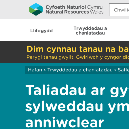
Search:
Trwyddedau a
Llifogydd
chaniatadau
Dim cynnau tanau na ba
Perygl tanau gwyllt. Gwiriwch y cyngor di
Hafan
Trwyddedau a chaniatadau
Safl
>
>
Taliadau ar g
sylweddau ym
anniwclear