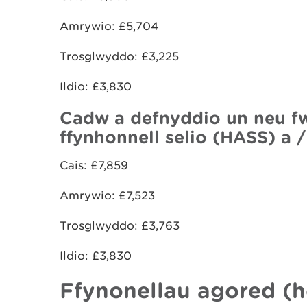
Amrywio: £5,704
Trosglwyddo: £3,225
Ildio: £3,830
Cadw a defnyddio un neu f
ffynhonnell selio (HASS) a 
Cais: £7,859
Amrywio: £7,523
Trosglwyddo: £3,763
Ildio: £3,830
Ffynonellau agored (h