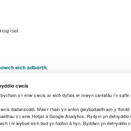
isg isel
owch eich adborth
.
nyddio cwcis
bychain o’r enw cwcis ar eich dyfais er mwyn caniatáu i’n safle 
Y
wcis dadansoddi. Mae’r rhain yn anfon gwybodaeth am y ffordd y
anaethau o’r enw Hotjar a Google Analytics. Rydym yn defnyddio
ewch i ni wybod eich bod yn fodlon â hyn. Byddwn yn defnyddio 