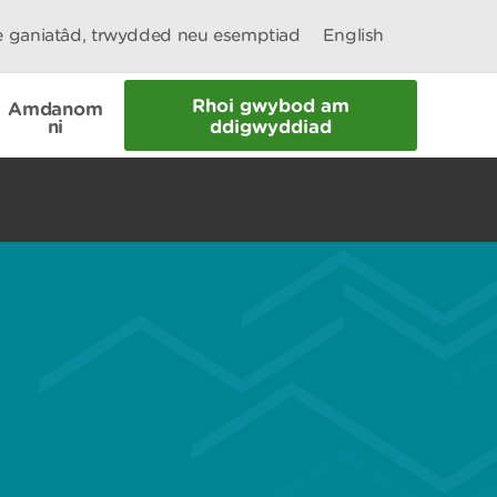
le ganiatâd, trwydded neu esemptiad
English
Rhoi gwybod am
Amdanom
ni
ddigwyddiad