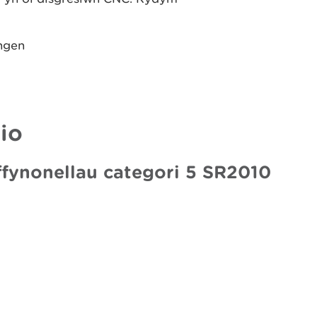
ngen
io
 ffynonellau categori 5 SR2010