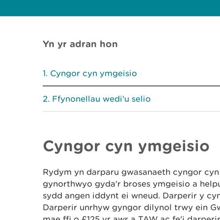
Yn yr adran hon
Cyngor cyn ymgeisio
Ffynonellau wedi'u selio
Cyngor cyn ymgeisio
Rydym yn darparu gwasanaeth cyngor cyn y
gynorthwyo gyda'r broses ymgeisio a helpu
sydd angen iddynt ei wneud. Darperir y c
Darperir unrhyw gyngor dilynol trwy ein G
mae ffi o £125 yr awr a TAW ac fe'i darper