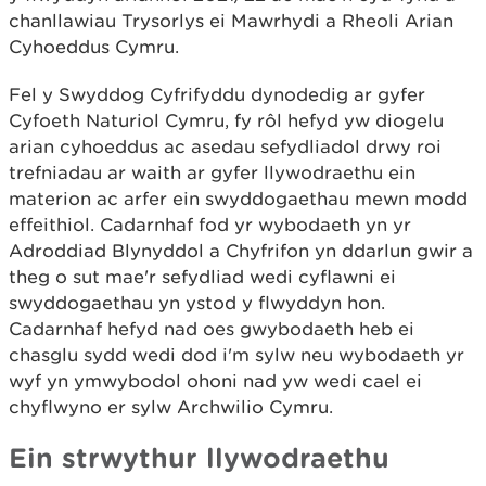
chanllawiau Trysorlys ei Mawrhydi a Rheoli Arian
Cyhoeddus Cymru.
Fel y Swyddog Cyfrifyddu dynodedig ar gyfer
Cyfoeth Naturiol Cymru, fy rôl hefyd yw diogelu
arian cyhoeddus ac asedau sefydliadol drwy roi
trefniadau ar waith ar gyfer llywodraethu ein
materion ac arfer ein swyddogaethau mewn modd
effeithiol. Cadarnhaf fod yr wybodaeth yn yr
Adroddiad Blynyddol a Chyfrifon yn ddarlun gwir a
theg o sut mae'r sefydliad wedi cyflawni ei
swyddogaethau yn ystod y flwyddyn hon.
Cadarnhaf hefyd nad oes gwybodaeth heb ei
chasglu sydd wedi dod i'm sylw neu wybodaeth yr
wyf yn ymwybodol ohoni nad yw wedi cael ei
chyflwyno er sylw Archwilio Cymru.
Ein strwythur llywodraethu