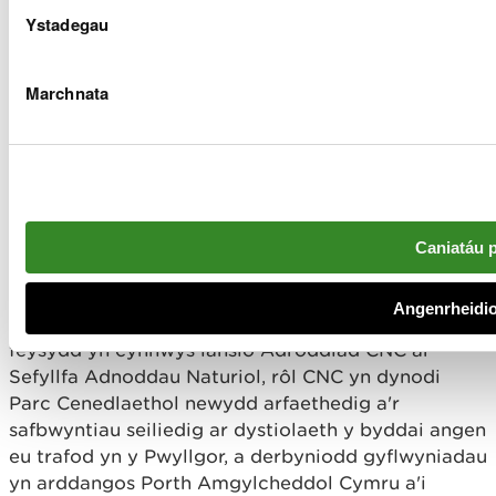
dystiolaeth CNC. Mae'r Pwyllgor hefyd yn helpu i
Ystadegau
gryfhau dealltwriaeth yn y gymuned ymchwil
ehangach, a chyda defnyddwyr tystiolaeth yn y
Marchnata
llywodraeth, o brosesau a blaenoriaethau
tystiolaeth.
Mae'r Pwyllgor yn cynnwys dau aelod anweithredol
o'r Bwrdd, saith aelod allanol annibynnol,
Cyfarwyddwr Gweithredol Tystiolaeth, Polisi a
Thrwyddedu, a Phennaeth Gwybodaeth a
Caniatáu 
Thystiolaeth.
Angenrheidio
Adolygodd y Pwyllgor Cynghori ar Dystiolaeth
feysydd yn cynnwys lansio Adroddiad CNC ar
Sefyllfa Adnoddau Naturiol, rôl CNC yn dynodi
Parc Cenedlaethol newydd arfaethedig a'r
safbwyntiau seiliedig ar dystiolaeth y byddai angen
eu trafod yn y Pwyllgor, a derbyniodd gyflwyniadau
yn arddangos Porth Amgylcheddol Cymru a'i