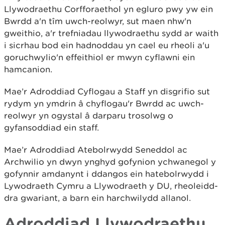
Llywodraethu Corfforaethol yn egluro pwy yw ein
Bwrdd a'n tîm uwch-reolwyr, sut maen nhw'n
gweithio, a'r trefniadau llywodraethu sydd ar waith
i sicrhau bod ein hadnoddau yn cael eu rheoli a'u
goruchwylio'n effeithiol er mwyn cyflawni ein
hamcanion.
Mae’r Adroddiad Cyflogau a Staff yn disgrifio sut
rydym yn ymdrin â chyflogau'r Bwrdd ac uwch-
reolwyr yn ogystal â darparu trosolwg o
gyfansoddiad ein staff.
Mae’r Adroddiad Atebolrwydd Seneddol ac
Archwilio yn dwyn ynghyd gofynion ychwanegol y
gofynnir amdanynt i ddangos ein hatebolrwydd i
Lywodraeth Cymru a Llywodraeth y DU, rheoleidd-
dra gwariant, a barn ein harchwilydd allanol.
Adroddiad Llywodraethu