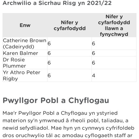
Archwilio a Sicrhau Risg yn 2021/22
Nifer y
Nifer y
cyfarfodydd
Enw
cyfarfodydd
llawn a
fynychwyd
Catherine Brown
6
6
(Cadeirydd)
Karen Balmer
6
6
Dr Rosie
6
6
Plummer
Yr Athro Peter
6
4
Rigby
Pwyllgor Pobl a Chyflogau
Mae'r Pwyllgor Pobl a Chyflogau yn ystyried
materion sy'n ymwneud â rheoli pobl, taliadau, a
newid sefydliadol. Mae hyn yn cynnwys cyfrifoldeb
dros oruchwylio tâl ac amodau cyflogaeth staff ar