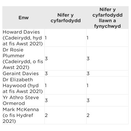
Nifer y
Nifer y
cyfarfodydd
Enw
cyfarfodydd
llawn a
fynychwyd
Howard Davies
(Cadeirydd, hyd
1
1
at fis Awst 2021)
Dr Rosie
Plummer
3
3
(Cadeirydd, o fis
Awst 2021)
Geraint Davies
3
3
Dr Elizabeth
Haywood (hyd
1
1
at fis Awst 2021)
Yr Athro Steve
3
3
Ormerod
Mark McKenna
(o fis Hydref
2
2
2021)