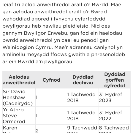
leiaf tri aelod anweithredol arall o'r Bwrdd. Mae
gan aelodau anweithredol eraill o'r Bwrdd
wahoddiad agored i fynychu cyfarfodydd
pwyllgorau heb hawliau pleidleisio. Nid oes
gennym Bwyllgor Enwebu, gan fod ein haelodau
bwrdd anweithredol yn cael eu penodi gan
Weinidogion Cymru. Mae'r adrannau canlynol yn
amlinellu meysydd ffocws gwaith a phresenoldeb
ar ein Bwrdd a'n pwyllgorau.
Dyddiad
Aelodau
Dyddiad
Cyfnod
gorffen
anweithredol
dechrau
cyfredol
Sir David
1 Tachwedd
31 Hydref
Henshaw
1
2018
2023
(Cadeirydd)
Yr Athro
1 Tachwedd
31 Hydref
Steve
1
2018
2022
Ormerod
Karen
9 Tachwedd
8 Tachwedd
2