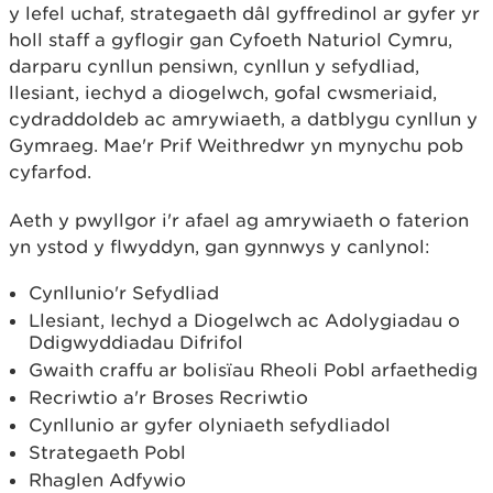
y lefel uchaf, strategaeth dâl gyffredinol ar gyfer yr
holl staff a gyflogir gan Cyfoeth Naturiol Cymru,
darparu cynllun pensiwn, cynllun y sefydliad,
llesiant, iechyd a diogelwch, gofal cwsmeriaid,
cydraddoldeb ac amrywiaeth, a datblygu cynllun y
Gymraeg. Mae'r Prif Weithredwr yn mynychu pob
cyfarfod.
Aeth y pwyllgor i'r afael ag amrywiaeth o faterion
yn ystod y flwyddyn, gan gynnwys y canlynol:
Cynllunio'r Sefydliad
Llesiant, Iechyd a Diogelwch ac Adolygiadau o
Ddigwyddiadau Difrifol
Gwaith craffu ar bolisïau Rheoli Pobl arfaethedig
Recriwtio a'r Broses Recriwtio
Cynllunio ar gyfer olyniaeth sefydliadol
Strategaeth Pobl
Rhaglen Adfywio