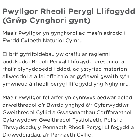
Pwyllgor Rheoli Perygl Llifogydd
(Grŵp Cynghori gynt)
Mae'r Pwyllgor yn gynghorol ac mae'n adrodd i
Fwrdd Cyfoeth Naturiol Cymru.
Ei brif gyfrifoldebau yw craffu ar raglenni
buddsoddi Rheoli Perygl Llifogydd presennol a
rhai’r blynyddoedd i ddod, ac ystyried materion
allweddol a allai effeithio ar gyflawni gwaith sy'n
ymwneud â rheoli perygl llifogydd yng Nghymru.
Mae'r Pwyllgor fel arfer yn cynnwys pedwar aelod
anweithredol o'r Bwrdd ynghyd â'r Cyfarwyddwr
Gweithredol Cyllid a Gwasanaethau Corfforaethol,
Cyfarwyddwr Gweithredol Tystiolaeth, Polisi a
Thrwyddedu, y Pennaeth Rheoli Perygl Llifogydd a
Digwyddiadau, a'r Pennaeth Cyllid.