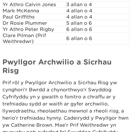
Yr Athro Calvin Jones
3 allan o 4
Mark McKenna
4 allan o 4
Paul Griffiths
4 allan o 4
Dr Rosie Plummer
5 allan o 6
Yr Athro Peter Rigby
6 allan o 6
Clare Pilman (Prif
6 allan o 6
Weithredwr)
Pwyllgor Archwilio a Sicrhau
Risg
Prif rôl y Pwyllgor Archwilio a Sicrhau Risg yw
cynghori'r Bwrdd a chynorthwyo'r Swyddog
Cyfrifyddu yn y gwaith o fonitro a chraffu ar y
trefniadau sydd ar waith ar gyfer archwilio,
llywodraethu, rheolaethau mewnol a rheoli risg, a
herio’r trefniadau hynny. Cadeirydd y Pwyllgor hwn
yw Catherine Brown. Mae'r Prif Weithredwr yn