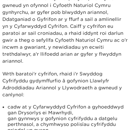
gwneud yn ofynnol i Cyfoeth Naturiol Cymru
gynhyrchu, ar gyfer pob blwyddyn ariannol,
Ddatganiad o Gyfrifon ar y ffurf a sail a amlinellir
yn y Cyfarwyddyd Cyfrifon. Caiff y cyfrifon eu
paratoi ar sail croniadau, a rhaid iddynt roi darlun
gwir a theg o sefyllfa Cyfoeth Naturiol Cymru ac o'r
incwm a gwariant, y newidiadau yn ecwiti
trethdalwyr, a'r llifoedd arian ar gyfer y flwyddyn
ariannol.
Wrth baratoi'r cyfrifon, rhaid i'r Swyddog
Cyfrifyddu gydymffurfio â gofynion Llawlyfr
Adroddiadau Ariannol y Llywodraeth a gwneud y
canlynol:
cadw at y Cyfarwyddyd Cyfrifon a gyhoeddwyd
gan Drysorlys ei Mawrhydi,
gan gynnwys y gofynion cyfrifyddu a datgelu
perthnasol, a chymhwyso polisïau cyfrifyddu