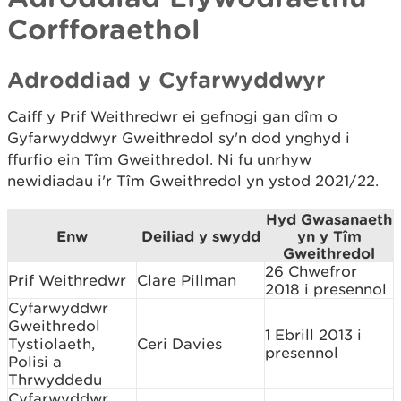
Corfforaethol
Adroddiad y Cyfarwyddwyr
Caiff y Prif Weithredwr ei gefnogi gan dîm o
Gyfarwyddwyr Gweithredol sy'n dod ynghyd i
ffurfio ein Tîm Gweithredol. Ni fu unrhyw
newidiadau i'r Tîm Gweithredol yn ystod 2021/22.
Hyd Gwasanaeth
Enw
Deiliad y swydd
yn y Tîm
Gweithredol
26 Chwefror
Prif Weithredwr
Clare Pillman
2018 i presennol
Cyfarwyddwr
Gweithredol
1 Ebrill 2013 i
Tystiolaeth,
Ceri Davies
presennol
Polisi a
Thrwyddedu
Cyfarwyddwr