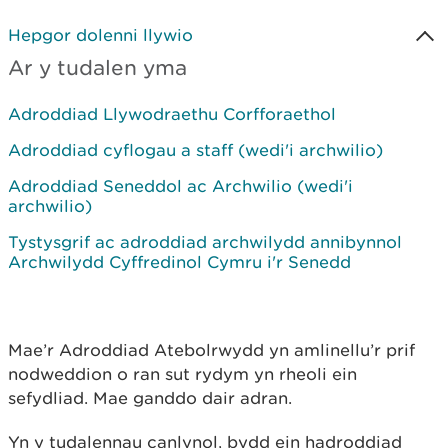
Hepgor dolenni llywio
Ar y tudalen yma
Adroddiad Llywodraethu Corfforaethol
Adroddiad cyflogau a staff (wedi'i archwilio)
Adroddiad Seneddol ac Archwilio (wedi'i
archwilio)
Tystysgrif ac adroddiad archwilydd annibynnol
Archwilydd Cyffredinol Cymru i'r Senedd
Mae’r Adroddiad Atebolrwydd yn amlinellu’r prif
nodweddion o ran sut rydym yn rheoli ein
sefydliad. Mae ganddo dair adran.
Yn y tudalennau canlynol, bydd ein hadroddiad