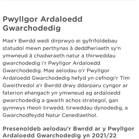
Pwyllgor Ardaloedd
Gwarchodedig
Mae'r Bwrdd wedi dirprwyo ei gyfrifoldebau
statudol mewn perthynas â deddfwriaeth sy'n
ymwneud â chadwraeth natur a thirweddau
gwarchodedig i'r Pwyllgor Ardaloedd
Gwarchodedig. Mae aelodau o'r Pwyllgor
Ardaloedd Gwarchodedig hefyd yn cefnogi'r Tîm
Gweithredol a'r Bwrdd drwy ddarparu cyngor ar
faterion ehangach yn ymwneud ag ardaloedd
gwarchodedig a gwaith achos strategol, gan
gynnwys rheoli tirwedd, tirweddau dynodedig, a
Gwarchodfeydd Natur Cenedlaethol.
Presenoldeb aelodau'r Bwrdd ar y Pwyllgor
Ardaloedd Gwarchodedig yn 2021/22