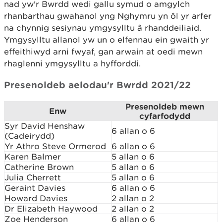
nad yw'r Bwrdd wedi gallu symud o amgylch
rhanbarthau gwahanol yng Nghymru yn ôl yr arfer
na chynnig sesiynau ymgysylltu â rhanddeiliaid.
Ymgysylltu allanol yw un o elfennau ein gwaith yr
effeithiwyd arni fwyaf, gan arwain at oedi mewn
rhaglenni ymgysylltu a hyfforddi.
Presenoldeb aelodau'r Bwrdd 2021/22
Presenoldeb mewn
Enw
cyfarfodydd
Syr David Henshaw
6 allan o 6
(Cadeirydd)
Yr Athro Steve Ormerod
6 allan o 6
Karen Balmer
5 allan o 6
Catherine Brown
5 allan o 6
Julia Cherrett
5 allan o 6
Geraint Davies
6 allan o 6
Howard Davies
2 allan o 2
Dr Elizabeth Haywood
2 allan o 2
Zoe Henderson
6 allan o 6