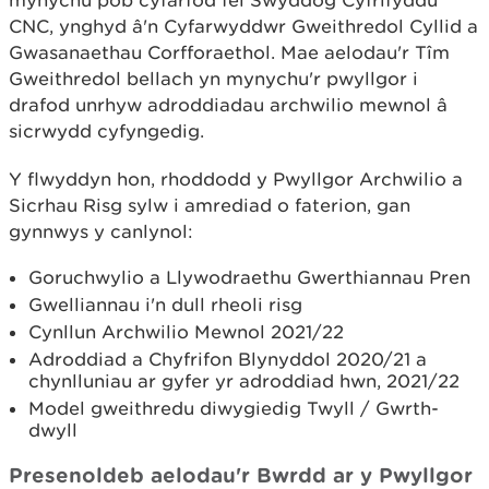
mynychu pob cyfarfod fel Swyddog Cyfrifyddu
CNC, ynghyd â'n Cyfarwyddwr Gweithredol Cyllid a
Gwasanaethau Corfforaethol. Mae aelodau'r Tîm
Gweithredol bellach yn mynychu'r pwyllgor i
drafod unrhyw adroddiadau archwilio mewnol â
sicrwydd cyfyngedig.
Y flwyddyn hon, rhoddodd y Pwyllgor Archwilio a
Sicrhau Risg sylw i amrediad o faterion, gan
gynnwys y canlynol:
Goruchwylio a Llywodraethu Gwerthiannau Pren
Gwelliannau i'n dull rheoli risg
Cynllun Archwilio Mewnol 2021/22
Adroddiad a Chyfrifon Blynyddol 2020/21 a
chynlluniau ar gyfer yr adroddiad hwn, 2021/22
Model gweithredu diwygiedig Twyll / Gwrth-
dwyll
Presenoldeb aelodau'r Bwrdd ar y Pwyllgor