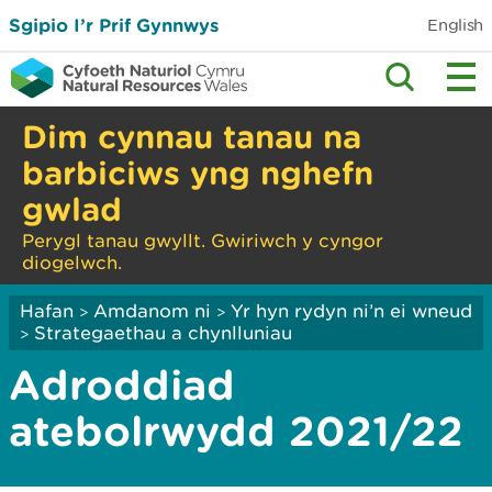
Sgipio I’r Prif Gynnwys
English
Dim cynnau tanau na
barbiciws yng nghefn
gwlad
Perygl tanau gwyllt. Gwiriwch y cyngor
diogelwch.
Hafan
Amdanom ni
Yr hyn rydyn ni’n ei wneud
>
>
Strategaethau a chynlluniau
>
Adroddiad
atebolrwydd 2021/22