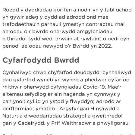
Roedd y dyddiadau gorffen a nodir yn y tabl uchod
yn gywir adeg y dyddiad adrodd ond mae
trafodaethau'n parhau i ymestyn contractau rhai
aelodau o'r bwrdd oherwydd amgylchiadau
eithriadol sydd wedi arwain at rywfaint o oedi cyn
penodi aelodau newydd o'r Bwrdd yn 2022.
Cyfarfodydd Bwrdd
Cynhaliwyd chwe chyfarfod deuddydd; cynhaliwyd
dau gyfarfod wyneb yn wyneb a phedwar cyfarfod
rhithwir oherwydd cyfyngiadau Covid-19. Mae'r
eitemau sefydlog ar ein hagenda yn cynnwys y
canlynol: cyllid yn ystod y flwyddyn; adrodd ar
berfformiad; ymateb i Argyfyngau Hinsawdd a
Natur; a diweddariadau strategol a gweithredol
gan y Cadeirydd, y Prif Weithredwr a phwyllgorau.