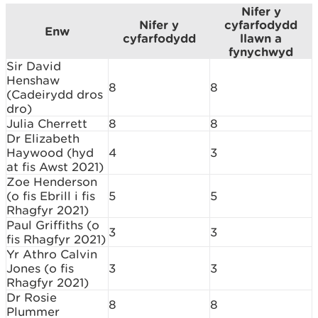
Nifer y
Nifer y
cyfarfodydd
Enw
cyfarfodydd
llawn a
fynychwyd
Sir David
Henshaw
8
8
(Cadeirydd dros
dro)
Julia Cherrett
8
8
Dr Elizabeth
Haywood (hyd
4
3
at fis Awst 2021)
Zoe Henderson
(o fis Ebrill i fis
5
5
Rhagfyr 2021)
Paul Griffiths (o
3
3
fis Rhagfyr 2021)
Yr Athro Calvin
Jones (o fis
3
3
Rhagfyr 2021)
Dr Rosie
8
8
Plummer