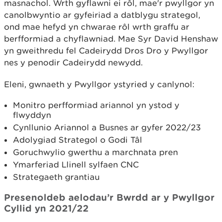
masnachol. Wrth gyflawni ei rôl, mae'r pwyllgor yn
canolbwyntio ar gyfeiriad a datblygu strategol,
ond mae hefyd yn chwarae rôl wrth graffu ar
berfformiad a chyflawniad. Mae Syr David Henshaw
yn gweithredu fel Cadeirydd Dros Dro y Pwyllgor
nes y penodir Cadeirydd newydd.
Eleni, gwnaeth y Pwyllgor ystyried y canlynol:
Monitro perfformiad ariannol yn ystod y
flwyddyn
Cynllunio Ariannol a Busnes ar gyfer 2022/23
Adolygiad Strategol o Godi Tâl
Goruchwylio gwerthu a marchnata pren
Ymarferiad Llinell sylfaen CNC
Strategaeth grantiau
Presenoldeb aelodau’r Bwrdd ar y Pwyllgor
Cyllid yn 2021/22