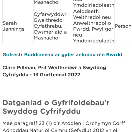
Masnachol
Ymddiriedolaeth
Aelodaeth
Cyfarwyddwr
Weithredol neu
Gweithredol
Sarah
Anweithredol o
Cyfathrebu,
Person
Jennings
Fwrdd, Pwyllgor
Cwsmeriaid a
neu
Masnachol
Ymddiriedolaeth
Gofrestr Buddiannau ar gyfer aelodau o'n Bwrdd
.
Clare Pillman, Prif Weithredwr a Swyddog
Cyfrifyddu - 13 Gorffennaf 2022
Datganiad o Gyfrifoldebau'r
Swyddog Cyfrifyddu
Mae paragraff 23 (1) o'r Atodlen i Orchymyn Corff
Adnoddau Naturiol Cymru (Sefydlu) 2012 yn ei