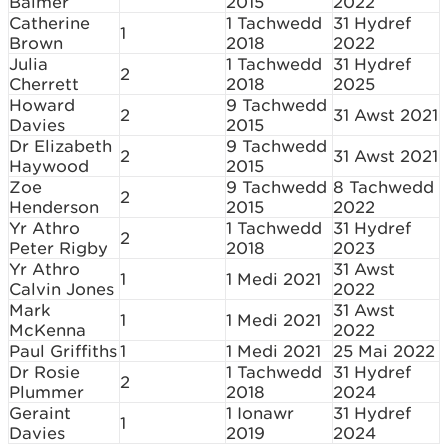
Balmer
2015
2022
Catherine
1 Tachwedd
31 Hydref
1
Brown
2018
2022
Julia
1 Tachwedd
31 Hydref
2
Cherrett
2018
2025
Howard
9 Tachwedd
2
31 Awst 2021
Davies
2015
Dr Elizabeth
9 Tachwedd
2
31 Awst 2021
Haywood
2015
Zoe
9 Tachwedd
8 Tachwedd
2
Henderson
2015
2022
Yr Athro
1 Tachwedd
31 Hydref
2
Peter Rigby
2018
2023
Yr Athro
31 Awst
1
1 Medi 2021
Calvin Jones
2022
Mark
31 Awst
1
1 Medi 2021
McKenna
2022
Paul Griffiths
1
1 Medi 2021
25 Mai 2022
Dr Rosie
1 Tachwedd
31 Hydref
2
Plummer
2018
2024
Geraint
1 Ionawr
31 Hydref
1
Davies
2019
2024