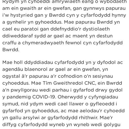
Rydym yn cyhoeddi amrywiaeth eang o wybodaeth
am ein gwaith ar ein gwefan, gan gynnwys papurau
i'w hystyried gan y Bwrdd cyn y cyfarfodydd hynny
a gynhelir yn gyhoeddus. Mae papurau Bwrdd yn
cael eu paratoi gan ddefnyddio'r dystiolaeth
ddiweddaraf sydd ar gael ac maent yn destun
craffu a chymeradwyaeth fewnol cyn cyfarfodydd
Bwrdd.
Mae holl ddyddiadau cyfarfodydd yn y dyfodol ac
agendâu blaenorol ar gael ar ein gwefan, yn
ogystal â'r papurau a'r cofnodion o'n sesiynau
cyhoeddus. Mae Tîm Gweithredol CNC, ein Bwrdd
a'n pwyllgorau wedi parhau i gyfarfod drwy gydol
y pandemig COVID-19. Oherwydd y cyfyngiadau
symud, nid ydym wedi cael llawer o gyfleoedd i
gyfarfod yn gyhoeddus, ac mae aelodau'r cyhoedd
yn gallu arsylwi ar gyfarfodydd rhithwir. Mae'r
diffyg cyfarfodydd wyneb yn wyneb wedi golygu