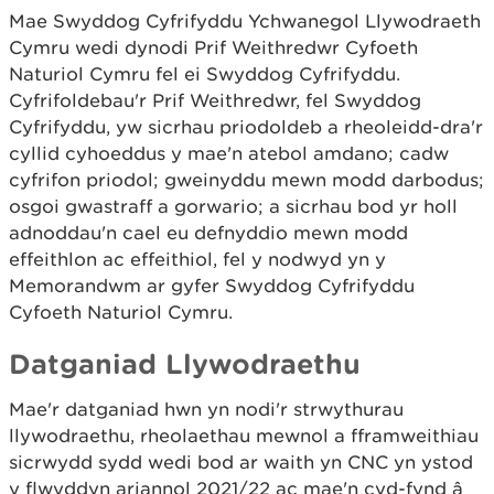
Mae Swyddog Cyfrifyddu Ychwanegol Llywodraeth
Cymru wedi dynodi Prif Weithredwr Cyfoeth
Naturiol Cymru fel ei Swyddog Cyfrifyddu.
Cyfrifoldebau'r Prif Weithredwr, fel Swyddog
Cyfrifyddu, yw sicrhau priodoldeb a rheoleidd-dra'r
cyllid cyhoeddus y mae'n atebol amdano; cadw
cyfrifon priodol; gweinyddu mewn modd darbodus;
osgoi gwastraff a gorwario; a sicrhau bod yr holl
adnoddau'n cael eu defnyddio mewn modd
effeithlon ac effeithiol, fel y nodwyd yn y
Memorandwm ar gyfer Swyddog Cyfrifyddu
Cyfoeth Naturiol Cymru.
Datganiad Llywodraethu
Mae'r datganiad hwn yn nodi'r strwythurau
llywodraethu, rheolaethau mewnol a fframweithiau
sicrwydd sydd wedi bod ar waith yn CNC yn ystod
y flwyddyn ariannol 2021/22 ac mae'n cyd-fynd â