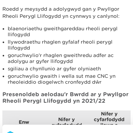
Roedd y meysydd a adolygwyd gan y Pwyllgor
Rheoli Perygl Llifogydd yn cynnwys y canlynol:
blaenoriaethu gweithgareddau rheoli perygl
llifogydd
llywodraethu rhaglen gyfalaf rheoli perygl
llifogydd
goruchwylio'r rhaglen gweithredu adfer ac
adolygu ar gyfer llifogydd
sgiliau a chynllunio ar gyfer olyniaeth
goruchwylio gwaith i wella sut mae CNC yn
rheoleiddio diogelwch cronfeydd dŵr
Presenoldeb aelodau'r Bwrdd ar y Pwyllgor
Rheoli Perygl Llifogydd yn 2021/22
Nifer y
Nifer y
cyfarfodydd
Enw
cyfarfodydd
llawn a
fynychwyd