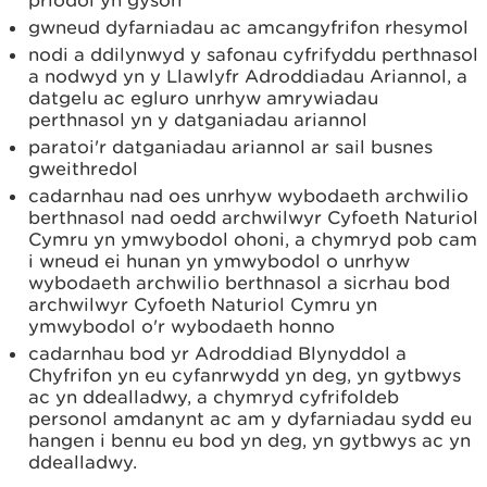
priodol yn gyson
gwneud dyfarniadau ac amcangyfrifon rhesymol
nodi a ddilynwyd y safonau cyfrifyddu perthnasol
a nodwyd yn y Llawlyfr Adroddiadau Ariannol, a
datgelu ac egluro unrhyw amrywiadau
perthnasol yn y datganiadau ariannol
paratoi'r datganiadau ariannol ar sail busnes
gweithredol
cadarnhau nad oes unrhyw wybodaeth archwilio
berthnasol nad oedd archwilwyr Cyfoeth Naturiol
Cymru yn ymwybodol ohoni, a chymryd pob cam
i wneud ei hunan yn ymwybodol o unrhyw
wybodaeth archwilio berthnasol a sicrhau bod
archwilwyr Cyfoeth Naturiol Cymru yn
ymwybodol o'r wybodaeth honno
cadarnhau bod yr Adroddiad Blynyddol a
Chyfrifon yn eu cyfanrwydd yn deg, yn gytbwys
ac yn ddealladwy, a chymryd cyfrifoldeb
personol amdanynt ac am y dyfarniadau sydd eu
hangen i bennu eu bod yn deg, yn gytbwys ac yn
ddealladwy.