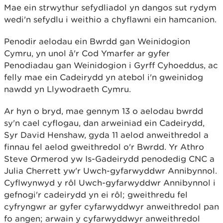
Mae ein strwythur sefydliadol yn dangos sut rydym
wedi'n sefydlu i weithio a chyflawni ein hamcanion.
Penodir aelodau ein Bwrdd gan Weinidogion
Cymru, yn unol â'r Cod Ymarfer ar gyfer
Penodiadau gan Weinidogion i Gyrff Cyhoeddus, ac
felly mae ein Cadeirydd yn atebol i'n gweinidog
nawdd yn Llywodraeth Cymru.
Ar hyn o bryd, mae gennym 13 o aelodau bwrdd
sy'n cael cyflogau, dan arweiniad ein Cadeirydd,
Syr David Henshaw, gyda 11 aelod anweithredol a
finnau fel aelod gweithredol o'r Bwrdd. Yr Athro
Steve Ormerod yw Is-Gadeirydd penodedig CNC a
Julia Cherrett yw'r Uwch-gyfarwyddwr Annibynnol.
Cyflwynwyd y rôl Uwch-gyfarwyddwr Annibynnol i
gefnogi'r cadeirydd yn ei rôl; gweithredu fel
cyfryngwr ar gyfer cyfarwyddwyr anweithredol pan
fo angen; arwain y cyfarwyddwyr anweithredol