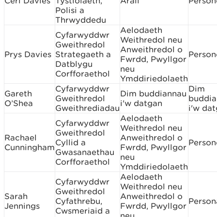
Ceri Davies
Tystiolaeth,
Arall
Person
Polisi a
Thrwyddedu
Aelodaeth
Cyfarwyddwr
Weithredol neu
Gweithredol
Anweithredol o
Prys Davies
Strategaeth a
Person
Fwrdd, Pwyllgor
Datblygu
neu
Corfforaethol
Ymddiriedolaeth
Cyfarwyddwr
Dim
Gareth
Dim buddiannau
Gweithredol
buddia
O’Shea
i'w datgan
Gweithrediadau
i'w da
Aelodaeth
Cyfarwyddwr
Weithredol neu
Gweithredol
Rachael
Anweithredol o
Cyllid a
Person
Cunningham
Fwrdd, Pwyllgor
Gwasanaethau
neu
Corfforaethol
Ymddiriedolaeth
Aelodaeth
Cyfarwyddwr
Weithredol neu
Gweithredol
Sarah
Anweithredol o
Cyfathrebu,
Person
Jennings
Fwrdd, Pwyllgor
Cwsmeriaid a
neu