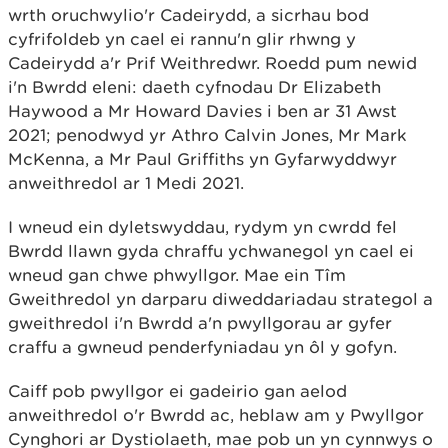
wrth oruchwylio'r Cadeirydd, a sicrhau bod
cyfrifoldeb yn cael ei rannu'n glir rhwng y
Cadeirydd a'r Prif Weithredwr. Roedd pum newid
i'n Bwrdd eleni: daeth cyfnodau Dr Elizabeth
Haywood a Mr Howard Davies i ben ar 31 Awst
2021; penodwyd yr Athro Calvin Jones, Mr Mark
McKenna, a Mr Paul Griffiths yn Gyfarwyddwyr
anweithredol ar 1 Medi 2021.
I wneud ein dyletswyddau, rydym yn cwrdd fel
Bwrdd llawn gyda chraffu ychwanegol yn cael ei
wneud gan chwe phwyllgor. Mae ein Tîm
Gweithredol yn darparu diweddariadau strategol a
gweithredol i'n Bwrdd a'n pwyllgorau ar gyfer
craffu a gwneud penderfyniadau yn ôl y gofyn.
Caiff pob pwyllgor ei gadeirio gan aelod
anweithredol o'r Bwrdd ac, heblaw am y Pwyllgor
Cynghori ar Dystiolaeth, mae pob un yn cynnwys o