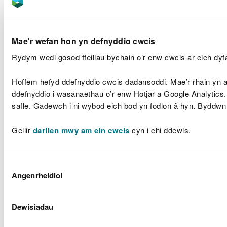
Dr Elizabeth
Haywood
3
3
(Cadeirydd, hyd
at fis Awst 2021)
Mae'r wefan hon yn defnyddio cwcis
Julia Cherrett
Rydym wedi gosod ffeiliau bychain o’r enw cwcis ar eich dyfa
(Cadeirydd, o fis
5
5
Medi 2021)
Karen Balmer (o
Hoffem hefyd ddefnyddio cwcis dadansoddi. Mae’r rhain yn an
fis Ebrill i fis
3
3
ddefnyddio i wasanaethau o’r enw Hotjar a Google Analytics
Awst 2021)
safle. Gadewch i ni wybod eich bod yn fodlon â hyn. Byddwn
Geraint Davies
5
4
Paul Griffiths
2
2
Gellir
darllen mwy am ein cwcis
cyn i chi ddewis.
Professor Calvin
2
2
Jones
Dewis
Pwyllgor Cynghori ar Dystiolaeth
Angenrheidiol
Caniatâd
Mae'r Pwyllgor Cynghori ar Dystiolaeth yn
Dewisiadau
bwyllgor cynghorol sy'n darparu cyngor
annibynnol a her mewn perthynas â swyddogaeth