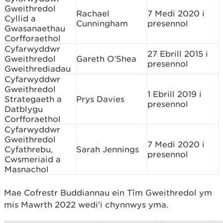
Gweithredol
Rachael
7 Medi 2020 i
Cyllid a
Cunningham
presennol
Gwasanaethau
Corfforaethol
Cyfarwyddwr
27 Ebrill 2015 i
Gweithredol
Gareth O’Shea
presennol
Gweithrediadau
Cyfarwyddwr
Gweithredol
1 Ebrill 2019 i
Strategaeth a
Prys Davies
presennol
Datblygu
Corfforaethol
Cyfarwyddwr
Gweithredol
7 Medi 2020 i
Cyfathrebu,
Sarah Jennings
presennol
Cwsmeriaid a
Masnachol
Mae Cofrestr Buddiannau ein Tîm Gweithredol ym
mis Mawrth 2022 wedi'i chynnwys yma.