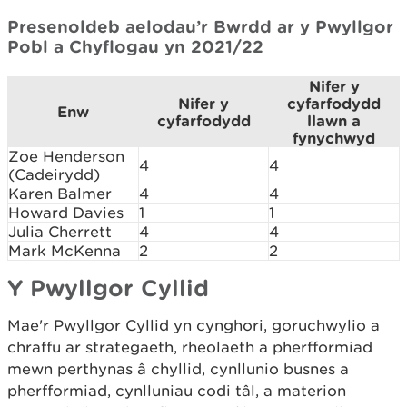
Presenoldeb aelodau’r Bwrdd ar y Pwyllgor
Pobl a Chyflogau yn 2021/22
Nifer y
Nifer y
cyfarfodydd
Enw
cyfarfodydd
llawn a
fynychwyd
Zoe Henderson
4
4
(Cadeirydd)
Karen Balmer
4
4
Howard Davies
1
1
Julia Cherrett
4
4
Mark McKenna
2
2
Y Pwyllgor Cyllid
Mae'r Pwyllgor Cyllid yn cynghori, goruchwylio a
chraffu ar strategaeth, rheolaeth a pherfformiad
mewn perthynas â chyllid, cynllunio busnes a
pherfformiad, cynlluniau codi tâl, a materion