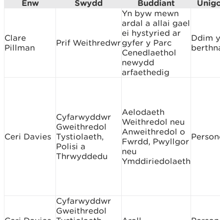
Enw
Swydd
Buddiant
Unigo
Yn byw mewn
ardal a allai gael
ei hystyried ar
Clare
Ddim 
Prif Weithredwr
gyfer y Parc
Pillman
berthn
Cenedlaethol
newydd
arfaethedig
Aelodaeth
Cyfarwyddwr
Weithredol neu
Gweithredol
Anweithredol o
Ceri Davies
Tystiolaeth,
Person
Fwrdd, Pwyllgor
Polisi a
neu
Thrwyddedu
Ymddiriedolaeth
Cyfarwyddwr
Gweithredol