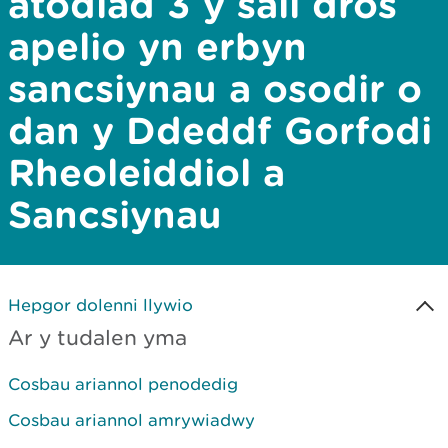
atodiad 3 y sail dros
apelio yn erbyn
sancsiynau a osodir o
dan y Ddeddf Gorfodi
Rheoleiddiol a
Sancsiynau
Hepgor dolenni llywio
Ar y tudalen yma
Cosbau ariannol penodedig
Cosbau ariannol amrywiadwy