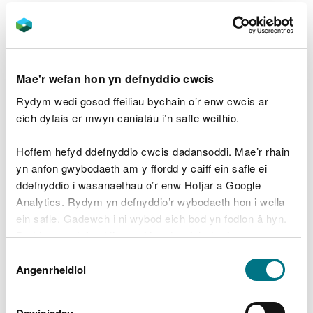
Hysbysiadau cydymffurfio
ac adfer
Mae'r wefan hon yn defnyddio cwcis
Bod y penderfyniad yn seiliedig ar gamgymeriad
Rydym wedi gosod ffeiliau bychain o’r enw cwcis ar
ffeithiol
eich dyfais er mwyn caniatáu i’n safle weithio.
Bod y penderfyniad yn groes i’r gyfraith
Yn achos gofyniad anariannol, bod natur y
Hoffem hefyd ddefnyddio cwcis dadansoddi. Mae’r rhain
gofyniad yn Afresymol
yn anfon gwybodaeth am y ffordd y caiff ein safle ei
Bod y penderfyniad yn afresymol am unrhyw
ddefnyddio i wasanaethau o’r enw Hotjar a Google
reswm arall
Analytics. Rydym yn defnyddio’r wybodaeth hon i wella
Cosbau am beidio â
ein safle. Gadewch i ni wybod eich bod yn fodlon â hyn.
Byddwn yn defnyddio cwci i gadw eich dewis.
chydymffurfio
Dewis
Gellir
darllen mwy am ein cwcis
cyn i chi ddewis.
Angenrheidiol
Caniatâd
Bod y penderfyniad i gyflwyno'r hysbysiad yn
seiliedig ar gamgymeriad ffeithiol
Bod y penderfyniad yn groes i’r gyfraith
Dewisiadau