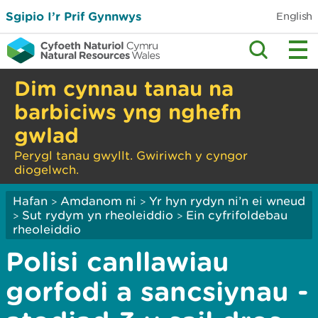
Sgipio I’r Prif Gynnwys
English
Dim cynnau tanau na
barbiciws yng nghefn
gwlad
Perygl tanau gwyllt. Gwiriwch y cyngor
diogelwch.
Hafan
Amdanom ni
Yr hyn rydyn ni’n ei wneud
>
>
Sut rydym yn rheoleiddio
Ein cyfrifoldebau
>
>
rheoleiddio
Polisi canllawiau
gorfodi a sancsiynau -