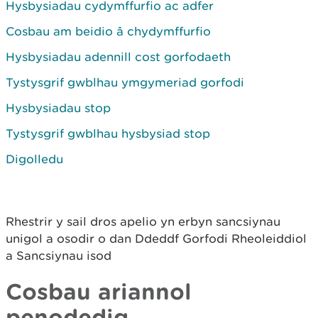
Hysbysiadau cydymffurfio ac adfer
Cosbau am beidio â chydymffurfio
Hysbysiadau adennill cost gorfodaeth
Tystysgrif gwblhau ymgymeriad gorfodi
Hysbysiadau stop
Tystysgrif gwblhau hysbysiad stop
Digolledu
Rhestrir y sail dros apelio yn erbyn sancsiynau
unigol a osodir o dan Ddeddf Gorfodi Rheoleiddiol
a Sancsiynau isod
Cosbau ariannol
penodedig