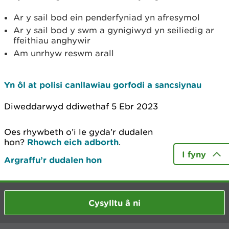
Ar y sail bod ein penderfyniad yn afresymol
Ar y sail bod y swm a gynigiwyd yn seiliedig ar
ffeithiau anghywir
Am unrhyw reswm arall
Yn ôl at polisi canllawiau gorfodi a sancsiynau
Diweddarwyd ddiwethaf 5 Ebr 2023
Oes rhywbeth o’i le gyda’r dudalen
hon?
Rhowch eich adborth
.
I fyny
Argraffu’r dudalen hon
Cysylltu â ni