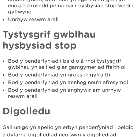
euog o drosedd pe na bai'r hysbysiad stop wedi'i
gyflwyno
Unrhyw reswm arall
Tystysgrif gwblhau
hysbysiad stop
Bod y penderfyniad i beidio â rhoi tystysgrif
gwblhau yn seiliedig ar gamgymeriad ffeithiol
Bod y penderfyniad yn groes i’r gyfraith
Bod y penderfyniad yn annheg neu'n afresymol
Bod y penderfyniad yn anghywir am unrhyw
reswm arall
Digolledu
Gall unigolyn apelio yn erbyn penderfyniad i beidio
â dyfarnu digollediad neu swm y digollediad: