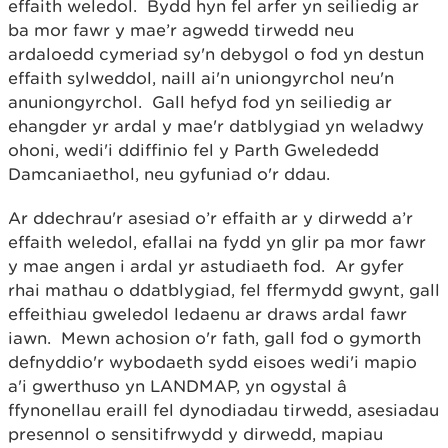
effaith weledol. Bydd hyn fel arfer yn seiliedig ar
ba mor fawr y mae’r agwedd tirwedd neu
ardaloedd cymeriad sy'n debygol o fod yn destun
effaith sylweddol, naill ai'n uniongyrchol neu'n
anuniongyrchol. Gall hefyd fod yn seiliedig ar
ehangder yr ardal y mae'r datblygiad yn weladwy
ohoni, wedi'i ddiffinio fel y Parth Gwelededd
Damcaniaethol, neu gyfuniad o'r ddau.
Ar ddechrau'r asesiad o’r effaith ar y dirwedd a’r
effaith weledol, efallai na fydd yn glir pa mor fawr
y mae angen i ardal yr astudiaeth fod. Ar gyfer
rhai mathau o ddatblygiad, fel ffermydd gwynt, gall
effeithiau gweledol ledaenu ar draws ardal fawr
iawn. Mewn achosion o'r fath, gall fod o gymorth
defnyddio'r wybodaeth sydd eisoes wedi'i mapio
a'i gwerthuso yn LANDMAP, yn ogystal â
ffynonellau eraill fel dynodiadau tirwedd, asesiadau
presennol o sensitifrwydd y dirwedd, mapiau