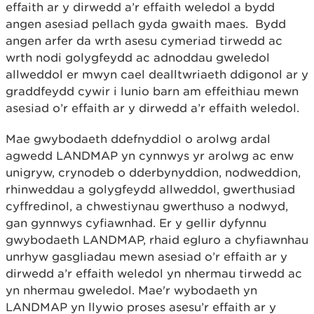
effaith ar y dirwedd a’r effaith weledol a bydd
angen asesiad pellach gyda gwaith maes. Bydd
angen arfer da wrth asesu cymeriad tirwedd ac
wrth nodi golygfeydd ac adnoddau gweledol
allweddol er mwyn cael dealltwriaeth ddigonol ar y
graddfeydd cywir i lunio barn am effeithiau mewn
asesiad o’r effaith ar y dirwedd a’r effaith weledol.
Mae gwybodaeth ddefnyddiol o arolwg ardal
agwedd LANDMAP yn cynnwys yr arolwg ac enw
unigryw, crynodeb o dderbynyddion, nodweddion,
rhinweddau a golygfeydd allweddol, gwerthusiad
cyffredinol, a chwestiynau gwerthuso a nodwyd,
gan gynnwys cyfiawnhad. Er y gellir dyfynnu
gwybodaeth LANDMAP, rhaid egluro a chyfiawnhau
unrhyw gasgliadau mewn asesiad o’r effaith ar y
dirwedd a’r effaith weledol yn nhermau tirwedd ac
yn nhermau gweledol. Mae'r wybodaeth yn
LANDMAP yn llywio proses asesu’r effaith ar y