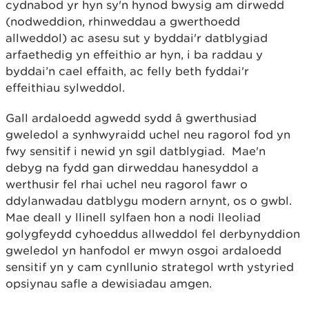
cydnabod yr hyn sy'n hynod bwysig am dirwedd
(nodweddion, rhinweddau a gwerthoedd
allweddol) ac asesu sut y byddai'r datblygiad
arfaethedig yn effeithio ar hyn, i ba raddau y
byddai’n cael effaith, ac felly beth fyddai'r
effeithiau sylweddol.
Gall ardaloedd agwedd sydd â gwerthusiad
gweledol a synhwyraidd uchel neu ragorol fod yn
fwy sensitif i newid yn sgil datblygiad. Mae'n
debyg na fydd gan dirweddau hanesyddol a
werthusir fel rhai uchel neu ragorol fawr o
ddylanwadau datblygu modern arnynt, os o gwbl.
Mae deall y llinell sylfaen hon a nodi lleoliad
golygfeydd cyhoeddus allweddol fel derbynyddion
gweledol yn hanfodol er mwyn osgoi ardaloedd
sensitif yn y cam cynllunio strategol wrth ystyried
opsiynau safle a dewisiadau amgen.