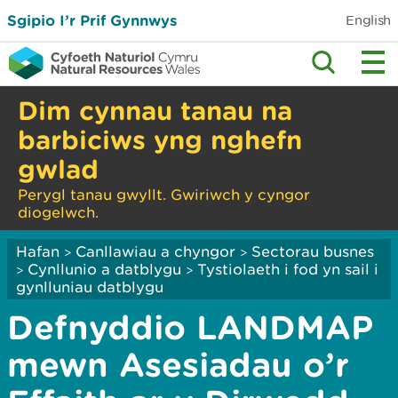
Sgipio I’r Prif Gynnwys
English
Dim cynnau tanau na
barbiciws yng nghefn
gwlad
Perygl tanau gwyllt. Gwiriwch y cyngor
diogelwch.
Hafan
Canllawiau a chyngor
Sectorau busnes
>
>
Cynllunio a datblygu
Tystiolaeth i fod yn sail i
>
>
gynlluniau datblygu
Defnyddio LANDMAP
mewn Asesiadau o’r