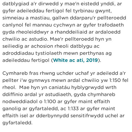
datblygiad a'r dirwedd y mae'n eistedd ynddi, ar
gyfer adeileddau fertigol fel tyrbinau gwynt,
simneiau a mastiau, gallwn ddarparu'r pellteroedd
canlynol fel mannau cychwyn ar gyfer trafodaeth
gyda rheoleiddwyr a rhanddeiliaid ar ardaloedd
chwilio ac astudio. Mae'r pellteroedd hyn yn
seiliedig ar achosion rheoli datblygu ac
adroddiadau tystiolaeth mewn perthynas ag
adeileddau fertigol (
White ac ati, 2019
).
Cymhareb fras rhwng uchder uchaf yr adeiledd a'r
pellter i'w gynnwys mewn ardal chwilio yw 1:150 fel
rheol. Mae hyn yn caniatáu hyblygrwydd wrth
ddiffinio ardal yr astudiaeth, gyda chymhareb
nodweddiadol o 1:100 ar gyfer maint effaith
ganolig ar gyfartaledd, ac 1:133 ar gyfer maint
effaith isel ar dderbynnydd sensitifrwydd uchel ar
gyfartaledd.