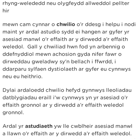
rhyng-welededd neu olygfeydd allweddol pellter
hir
mewn cam cynnar o
chwilio
o’r ddesg i helpu i nodi
maint yr ardal astudio sydd ei hangen ar gyfer yr
asesiad manwl o'r effaith ar y dirwedd a’r effaith
weledol. Gall y chwiliad hwn fod yn arbennig o
ddefnyddiol mewn achosion gyda nifer fawr o
dirweddau gweladwy sy'n bellach i ffwrdd, i
ddarparu sylfaen dystiolaeth ar gyfer eu cynnwys
neu eu heithrio.
Dylai ardaloedd chwilio hefyd gynnwys lleoliadau
datblygiadau eraill i'w cynnwys yn yr asesiad o’r
effaith gronnol ar y dirwedd a’r effaith weledol
gronnol.
Ardal yr
astudiaeth
yw lle cwblheir asesiad manwl
a llawn o'r effaith ar y dirwedd a’r effaith weledol.