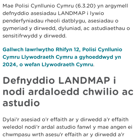
Mae Polisi Cynllunio Cymru (6.3.20) yn argymell
defnyddio asesiadau LANDMAP i lywio
penderfyniadau rheoli datblygu, asesiadau o
gymeriad y dirwedd, dyluniad, ac astudiaethau o
sensitifrwydd y dirwedd.
Gallwch lawrlwytho Rhifyn 12, Polisi Cynllunio
Cymru Llywodraeth Cymru a gyhoeddwyd yn
2024, o wefan Llywodraeth Cymru
.
Defnyddio LANDMAP i
nodi ardaloedd chwilio ac
astudio
Dylai'r asesiad o’r effaith ar y dirwedd a’r effaith
weledol nodi'r ardal astudio fanwl y mae angen ei
chwmpasu wrth asesu'r effaith ar y dirwedd a'r