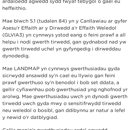
ardaloedd agwedd sydd fwyaf tebygol o gael eu
heffeithio.
Mae blwch 5.1 (tudalen 84) yn y Canllawiau ar gyfer
Asesu’r Effaith ar y Dirwedd a’r Effaith Weledol
(GLVIA3) yn cynnwys ystod eang o feini prawf a all
helpu i nodi gwerth tirwedd, gan gydnabod nad yw
gwerth tirwedd uchel yn gyfyngedig i dirweddau
dynodedig.
Mae LANDMAP yn cynnwys gwerthusiadau gyda
sicrwydd ansawdd sy'n cael eu llywio gan feini
prawf gwerthuso sy'n benodol i bob set ddata, a
gellir cyfiawnhau pob gwerthusiad yng nghofnod yr
arolwg. Mae gwerthusiadau uwch yn dynodi gwerth
tirwedd uwch gyda mwy o sensitifrwydd tirwedd
neu weledol o bosibl, gan ddibynnu ar natur a lefel
y newid o'r datblygiad.