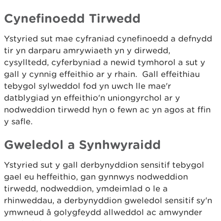
Cynefinoedd Tirwedd
Ystyried sut mae cyfraniad cynefinoedd a defnydd
tir yn darparu amrywiaeth yn y dirwedd,
cysylltedd, cyferbyniad a newid tymhorol a sut y
gall y cynnig effeithio ar y rhain. Gall effeithiau
tebygol sylweddol fod yn uwch lle mae'r
datblygiad yn effeithio'n uniongyrchol ar y
nodweddion tirwedd hyn o fewn ac yn agos at ffin
y safle.
Gweledol a Synhwyraidd
Ystyried sut y gall derbynyddion sensitif tebygol
gael eu heffeithio, gan gynnwys nodweddion
tirwedd, nodweddion, ymdeimlad o le a
rhinweddau, a derbynyddion gweledol sensitif sy'n
ymwneud â golygfeydd allweddol ac amwynder