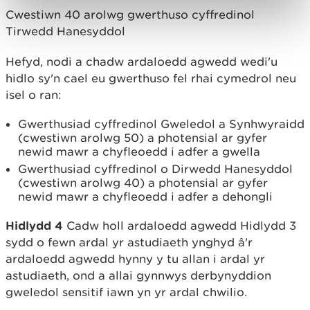
Cwestiwn 40 arolwg gwerthuso cyffredinol
Tirwedd Hanesyddol
Hefyd, nodi a chadw ardaloedd agwedd wedi'u
hidlo sy'n cael eu gwerthuso fel rhai cymedrol neu
isel o ran:
Gwerthusiad cyffredinol Gweledol a Synhwyraidd
(cwestiwn arolwg 50) a photensial ar gyfer
newid mawr a chyfleoedd i adfer a gwella
Gwerthusiad cyffredinol o Dirwedd Hanesyddol
(cwestiwn arolwg 40) a photensial ar gyfer
newid mawr a chyfleoedd i adfer a dehongli
Hidlydd 4
Cadw holl ardaloedd agwedd Hidlydd 3
sydd o fewn ardal yr astudiaeth ynghyd â'r
ardaloedd agwedd hynny y tu allan i ardal yr
astudiaeth, ond a allai gynnwys derbynyddion
gweledol sensitif iawn yn yr ardal chwilio.