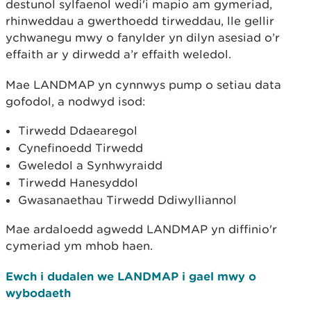
destunol sylfaenol wedi'i mapio am gymeriad,
rhinweddau a gwerthoedd tirweddau, lle gellir
ychwanegu mwy o fanylder yn dilyn asesiad o’r
effaith ar y dirwedd a’r effaith weledol.
Mae LANDMAP yn cynnwys pump o setiau data
gofodol, a nodwyd isod:
Tirwedd Ddaearegol
Cynefinoedd Tirwedd
Gweledol a Synhwyraidd
Tirwedd Hanesyddol
Gwasanaethau Tirwedd Ddiwylliannol
Mae ardaloedd agwedd LANDMAP yn diffinio'r
cymeriad ym mhob haen.
Ewch i dudalen we LANDMAP i gael mwy o
wybodaeth