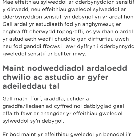
Mae effeithiau sylweddol ar dderbynyddion sensitif
y dirwedd, neu effeithiau gweledol sylweddol ar
dderbynyddion sensitif, yn debygol yn yr ardal hon.
Gall ardal yr astudiaeth fod yn anghymesur, er
enghraifft oherwydd topograffi, os yw rhan o ardal
yr astudiaeth wedi'i chuddio gan dirffurfiau uwch
neu fod ganddi ffocws i lawr dyffryn i dderbynnydd
gweledol sensitif ar bellter mwy.
Maint nodweddiadol ardaloedd
chwilio ac astudio ar gyfer
adeileddau tal
Gall math, ffurf, graddfa, uchder a
graddfa/lledaeniad cyffredinol datblygiad gael
effaith fawr ar ehangder yr effeithiau gweledol
sylweddol sy’n debygol.
Er bod maint yr effeithiau gweledol yn benodol i'r