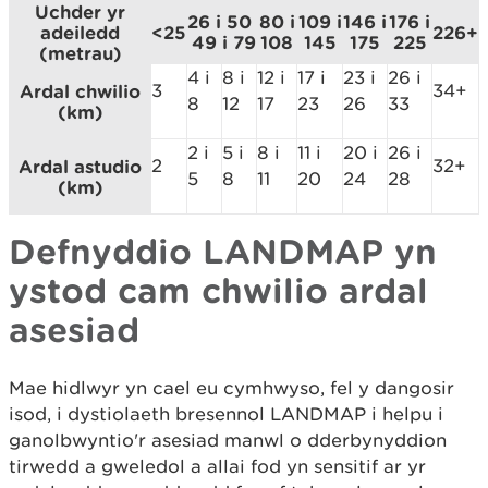
Uchder yr
26 i
50
80 i
109 i
146 i
176 i
adeiledd
<25
226+
49
i 79
108
145
175
225
(metrau)
4 i
8 i
12 i
17 i
23 i
26 i
3
34+
Ardal chwilio
8
12
17
23
26
33
(km)
2 i
5 i
8 i
11 i
20 i
26 i
2
32+
Ardal astudio
5
8
11
20
24
28
(km)
Defnyddio LANDMAP yn
ystod cam chwilio ardal
asesiad
Mae hidlwyr yn cael eu cymhwyso, fel y dangosir
isod, i dystiolaeth bresennol LANDMAP i helpu i
ganolbwyntio'r asesiad manwl o dderbynyddion
tirwedd a gweledol a allai fod yn sensitif ar yr