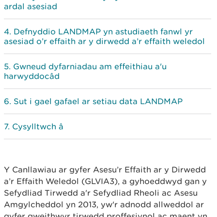
ardal asesiad
Defnyddio LANDMAP yn astudiaeth fanwl yr
asesiad o’r effaith ar y dirwedd a’r effaith weledol
Gwneud dyfarniadau am effeithiau a'u
harwyddocâd
Sut i gael gafael ar setiau data LANDMAP
Cysylltwch â
Y Canllawiau ar gyfer Asesu’r Effaith ar y Dirwedd
a’r Effaith Weledol (GLVIA3), a gyhoeddwyd gan y
Sefydliad Tirwedd a'r Sefydliad Rheoli ac Asesu
Amgylcheddol yn 2013, yw'r adnodd allweddol ar
gyfer gweithwyr tirwedd proffesiynol ac maent yn