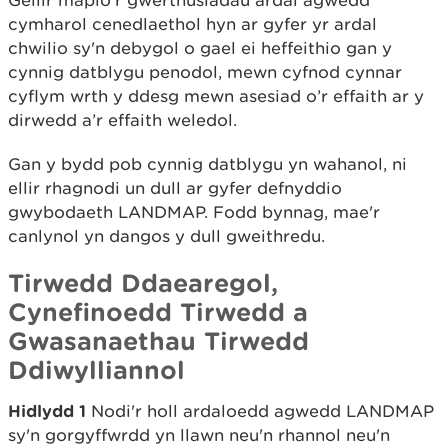
Gellir mapio'r gwerthusiadau ardal agwedd
cymharol cenedlaethol hyn ar gyfer yr ardal
chwilio sy'n debygol o gael ei heffeithio gan y
cynnig datblygu penodol, mewn cyfnod cynnar
cyflym wrth y ddesg mewn asesiad o’r effaith ar y
dirwedd a’r effaith weledol.
Gan y bydd pob cynnig datblygu yn wahanol, ni
ellir rhagnodi un dull ar gyfer defnyddio
gwybodaeth LANDMAP. Fodd bynnag, mae'r
canlynol yn dangos y dull gweithredu.
Tirwedd Ddaearegol,
Cynefinoedd Tirwedd a
Gwasanaethau Tirwedd
Ddiwylliannol
Hidlydd 1
Nodi'r holl ardaloedd agwedd LANDMAP
sy'n gorgyffwrdd yn llawn neu'n rhannol neu'n