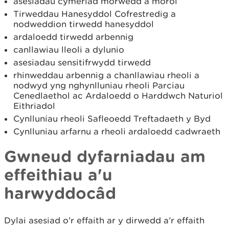
asesiadau cymeriad morwedd a morol
Tirweddau Hanesyddol Cofrestredig a
nodweddion tirwedd hanesyddol
ardaloedd tirwedd arbennig
canllawiau lleoli a dylunio
asesiadau sensitifrwydd tirwedd
rhinweddau arbennig a chanllawiau rheoli a
nodwyd yng nghynlluniau rheoli Parciau
Cenedlaethol ac Ardaloedd o Harddwch Naturiol
Eithriadol
Cynlluniau rheoli Safleoedd Treftadaeth y Byd
Cynlluniau arfarnu a rheoli ardaloedd cadwraeth
Gwneud dyfarniadau am
effeithiau a'u
harwyddocâd
Dylai asesiad o’r effaith ar y dirwedd a’r effaith