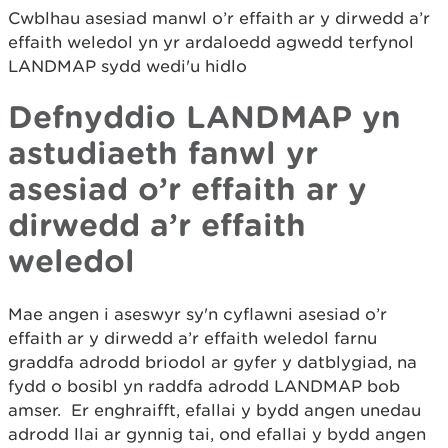
Cwblhau asesiad manwl o’r effaith ar y dirwedd a’r
effaith weledol yn yr ardaloedd agwedd terfynol
LANDMAP sydd wedi'u hidlo
Defnyddio LANDMAP yn
astudiaeth fanwl yr
asesiad o’r effaith ar y
dirwedd a’r effaith
weledol
Mae angen i aseswyr sy'n cyflawni asesiad o’r
effaith ar y dirwedd a’r effaith weledol farnu
graddfa adrodd briodol ar gyfer y datblygiad, na
fydd o bosibl yn raddfa adrodd LANDMAP bob
amser. Er enghraifft, efallai y bydd angen unedau
adrodd llai ar gynnig tai, ond efallai y bydd angen