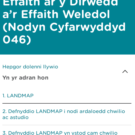
Effaith ar y Dirwedd
a’r Effaith Weledol
(Nodyn Cyfarwyddyd
046)
Hepgor dolenni llywio
Yn yr adran hon
LANDMAP
Defnyddio LANDMAP i nodi ardaloedd chwilio
ac astudio
Defnyddio LANDMAP yn ystod cam chwilio