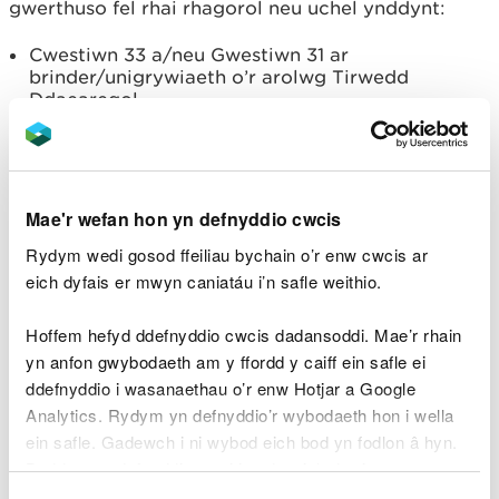
gwerthuso fel rhai rhagorol neu uchel ynddynt:
Cwestiwn 33 a/neu Gwestiwn 31 ar
brinder/unigrywiaeth o’r arolwg Tirwedd
Ddaearegol
Cwestiwn 45 a/neu Gwestiwn 42 ar
gysylltedd/cydlyniant o’r arolwg Cynefinoedd
Tirwedd
Mae'r wefan hon yn defnyddio cwcis
Nid yw Gwasanaethau Tirwedd Ddiwylliannol yn
cynnwys gwybodaeth gwerthuso tirwedd, felly
Rydym wedi gosod ffeiliau bychain o’r enw cwcis ar
dylid cadw'r holl ardaloedd agwedd a nodwyd yn
eich dyfais er mwyn caniatáu i’n safle weithio.
Hidlydd 1 neu Hidlydd 3
Hoffem hefyd ddefnyddio cwcis dadansoddi. Mae’r rhain
Cwblhau asesiad manwl o’r effaith ar y dirwedd a’r
yn anfon gwybodaeth am y ffordd y caiff ein safle ei
effaith weledol o ardaloedd agwedd terfynol
ddefnyddio i wasanaethau o’r enw Hotjar a Google
LANDMAP sydd wedi'u hidlo.
Analytics. Rydym yn defnyddio’r wybodaeth hon i wella
ein safle. Gadewch i ni wybod eich bod yn fodlon â hyn.
Gweledol a Synhwyraidd, a
Byddwn yn defnyddio cwci i gadw eich dewis.
Thirwedd Hanesyddol