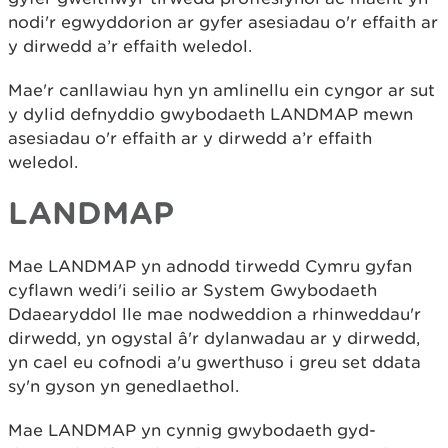
nodi'r egwyddorion ar gyfer asesiadau o'r effaith ar
y dirwedd a’r effaith weledol.
Mae'r canllawiau hyn yn amlinellu ein cyngor ar sut
y dylid defnyddio gwybodaeth LANDMAP mewn
asesiadau o'r effaith ar y dirwedd a’r effaith
weledol.
LANDMAP
Mae LANDMAP yn adnodd tirwedd Cymru gyfan
cyflawn wedi'i seilio ar System Gwybodaeth
Ddaearyddol lle mae nodweddion a rhinweddau'r
dirwedd, yn ogystal â'r dylanwadau ar y dirwedd,
yn cael eu cofnodi a'u gwerthuso i greu set ddata
sy'n gyson yn genedlaethol.
Mae LANDMAP yn cynnig gwybodaeth gyd-