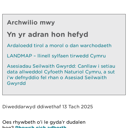
Archwilio mwy
Yn yr adran hon hefyd
Ardaloedd tirol a morol o dan warchodaeth
LANDMAP – llinell sylfaen tirwedd Cymru
Asesiadau Seilwaith Gwyrdd: Canllaw i setiau
data allweddol Cyfoeth Naturiol Cymru, a sut
i'w defnyddio fel rhan o Asesiad Seilwaith
Gwyrdd
Diweddarwyd ddiwethaf 13 Tach 2025
Oes rhywbeth o’i le gyda’r dudalen
hon?
Rhowch eich adborth
.