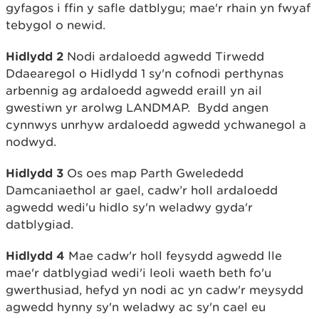
gyfagos i ffin y safle datblygu; mae'r rhain yn fwyaf
tebygol o newid.
Hidlydd 2
Nodi ardaloedd agwedd Tirwedd
Ddaearegol o Hidlydd 1 sy'n cofnodi perthynas
arbennig ag ardaloedd agwedd eraill yn ail
gwestiwn yr arolwg LANDMAP. Bydd angen
cynnwys unrhyw ardaloedd agwedd ychwanegol a
nodwyd.
Hidlydd 3
Os oes map Parth Gwelededd
Damcaniaethol ar gael, cadw’r holl ardaloedd
agwedd wedi'u hidlo sy'n weladwy gyda'r
datblygiad.
Hidlydd 4
Mae cadw'r holl feysydd agwedd lle
mae'r datblygiad wedi'i leoli waeth beth fo'u
gwerthusiad, hefyd yn nodi ac yn cadw'r meysydd
agwedd hynny sy'n weladwy ac sy'n cael eu