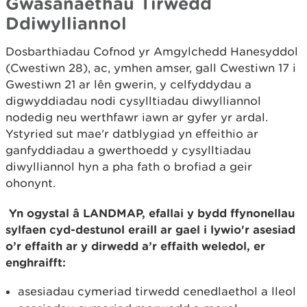
Gwasanaethau Tirwedd
Ddiwylliannol
Dosbarthiadau Cofnod yr Amgylchedd Hanesyddol
(Cwestiwn 28), ac, ymhen amser, gall Cwestiwn 17 i
Gwestiwn 21 ar lên gwerin, y celfyddydau a
digwyddiadau nodi cysylltiadau diwylliannol
nodedig neu werthfawr iawn ar gyfer yr ardal.
Ystyried sut mae'r datblygiad yn effeithio ar
ganfyddiadau a gwerthoedd y cysylltiadau
diwylliannol hyn a pha fath o brofiad a geir
ohonynt.
Yn ogystal â LANDMAP, efallai y bydd ffynonellau
sylfaen cyd-destunol eraill ar gael i lywio'r asesiad
o’r effaith ar y dirwedd a’r effaith weledol, er
enghraifft:
asesiadau cymeriad tirwedd cenedlaethol a lleol