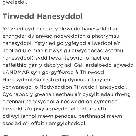
gweledol.
Tirwedd Hanesyddol
Ystyried cyd-destun y dirwedd hanesyddol ac
ehangder dylanwad nodweddion a phatrymau
hanesyddol. Ystyried golygfeydd allweddol a’r
lleoliad (lle mae'n bwysig i arwyddocâd asedau
hanesyddol) sydd fwyaf tebygol o gael eu
heffeithio gan y datblygiad. Gall ardaloedd agwedd
LANDMAP sy'n gorgyffwrdd â Thirwedd
Hanesyddol Gofrestredig dynnu ar fanylion
ychwanegol o Nodweddion Tirwedd Hanesyddol.
Cydnabod y gwahaniaethau a'r cysylltiadau rhwng
elfennau hanesyddol a nodweddion cymeriad
tirwedd, a'u pwysigrwydd fel treftadaeth
ddiwylliannol mewn penodau perthnasol mewn
asesiad o’r effaith amgylcheddol.