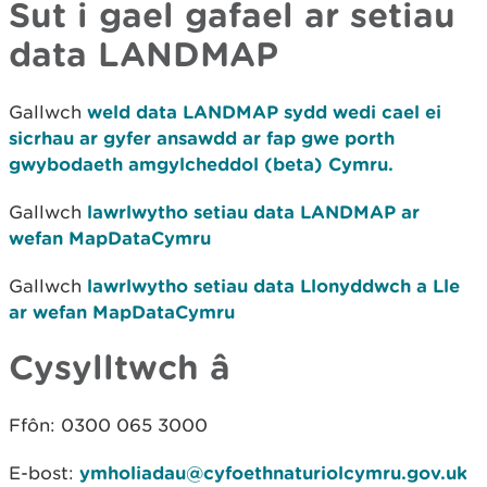
Sut i gael gafael ar setiau
data LANDMAP
Gallwch
weld data LANDMAP sydd wedi cael ei
sicrhau ar gyfer ansawdd ar fap gwe porth
gwybodaeth amgylcheddol (beta) Cymru.
Gallwch
lawrlwytho setiau data LANDMAP ar
wefan MapDataCymru
Gallwch
lawrlwytho setiau data Llonyddwch a Lle
ar wefan MapDataCymru
Cysylltwch
â
Ffôn: 0300 065 3000
E-bost:
ymholiadau@cyfoethnaturiolcymru.gov.uk