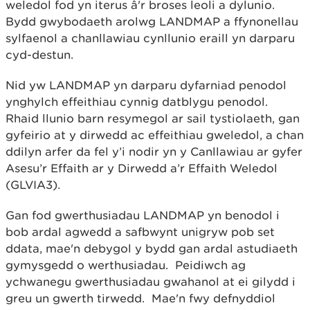
weledol fod yn iterus â'r broses leoli a dylunio.
Bydd gwybodaeth arolwg LANDMAP a ffynonellau
sylfaenol a chanllawiau cynllunio eraill yn darparu
cyd-destun.
Nid yw LANDMAP yn darparu dyfarniad penodol
ynghylch effeithiau cynnig datblygu penodol.
Rhaid llunio barn resymegol ar sail tystiolaeth, gan
gyfeirio at y dirwedd ac effeithiau gweledol, a chan
ddilyn arfer da fel y’i nodir yn y Canllawiau ar gyfer
Asesu’r Effaith ar y Dirwedd a’r Effaith Weledol
(GLVIA3).
Gan fod gwerthusiadau LANDMAP yn benodol i
bob ardal agwedd a safbwynt unigryw pob set
ddata, mae'n debygol y bydd gan ardal astudiaeth
gymysgedd o werthusiadau. Peidiwch ag
ychwanegu gwerthusiadau gwahanol at ei gilydd i
greu un gwerth tirwedd. Mae'n fwy defnyddiol