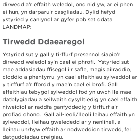
dirwedd a’r effaith weledol, ond nid yw, ar ei phen
ei hun, yn darparu'r casgliadau. Dylid hefyd
ystyried y canlynol ar gyfer pob set ddata
LANDMAP:
Tirwedd Ddaearegol
Ystyried sut y gall y tirffurf presennol siapio'r
dirwedd weledol sy'n cael ei phrofi. Ystyried sut
mae addasiadau ffisegol i’r safle, megis ailraddio,
cloddio a phentyrru, yn cael effeithiau sylweddol ar
y tirffurf a'r ffordd y mae'n cael ei brofi. Gall
effeithiau tebygol sylweddol fod yn uwch lle mae
datblygiadau a seilwaith cysylltiedig yn cael effaith
niweidiol ar raddfa ganfyddedig y tirffurf a’r
profiad ohono. Gall ail-leoli/lleoli leihau effaith yn
sylweddol, lleihau gwelededd ar y nenlinell, a
lleihau unrhyw effaith ar nodweddion tirwedd, fel
datguddiadau creigiau.