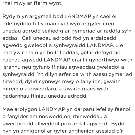
rhai mwy ar fferm wynt.
Rydym yn argymell bod LANDMAP yn cael ei
ddefnyddio fel y man cychwyn ar gyfer creu
unedau adrodd seiliedig ar gymeriad ar raddfa sy'n
addas. Gall unedau adrodd fod yn ardaloedd
agwedd gweledol a synhwyraidd LANDMAP. Lle
nad yw'r rhain yn hollol addas, gellir defnyddio
haenau agwedd LANDMAP eraill i gynorthwyo wrth
isrannu neu gyfuno ffiniau agweddau gweledol a
synhwyraidd. Yn dilyn arfer da wrth asesu cymeriad
tirwedd, dylid cynnwys mwy o fanylion, gwaith
mireinio a diweddaru, a gwaith maes wrth
gadarnhau ffiniau unedau adrodd.
Mae arolygon LANDMAP yn darparu lefel sylfaenol
o fanylder am nodweddion, rhinweddau a
gwerthoedd allweddol pob ardal agwedd. Bydd
hyn yn annigonol ar gyfer anghenion asesiad o’r