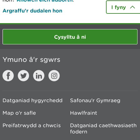
I fyny
Argraffu’r dudalen hon
Cysylltu â ni
Ymuno â'r sgwrs
Datganiad hygyrchedd
Safonau'r Gymraeg
Map o'r safle
Hawlfraint
Preifatrwydd a chwcis
Datganiad caethwasiaeth
fodern