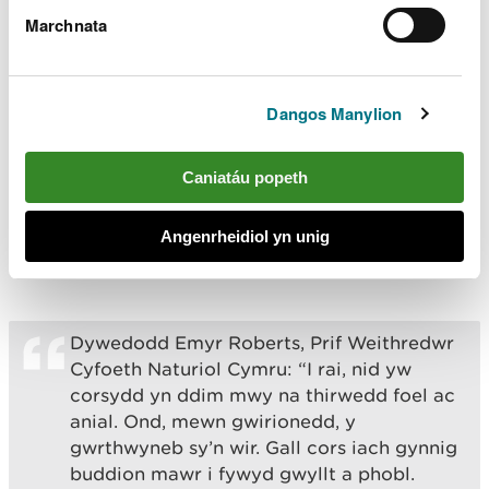
modd cynaliadwy erbyn 2020, gan sefydlu
Marchnata
rhaglen integredig er mwyn sicrhau ein
bod yn llwyddo i wneud hynny.
“Amcan y prosiect yw gwella statws
Dangos Manylion
cadwriaethol oddeutu 690ha o fawndir o
fewn saith o gyforgorsydd Cymru. Maent
yn Ardaloedd Cadwraeth Arbennig, ac
Caniatáu popeth
ymysg y mawndiroedd pwysicaf yn
Ewrop.”
Angenrheidiol yn unig
Dywedodd Emyr Roberts, Prif Weithredwr
Cyfoeth Naturiol Cymru: “I rai, nid yw
corsydd yn ddim mwy na thirwedd foel ac
anial. Ond, mewn gwirionedd, y
gwrthwyneb sy’n wir. Gall cors iach gynnig
buddion mawr i fywyd gwyllt a phobl.