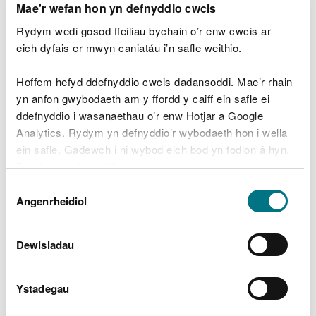
Mae'r wefan hon yn defnyddio cwcis
Ariannir y prosiect pedair blynedd gan nawdd y
Rydym wedi gosod ffeiliau bychain o’r enw cwcis ar
cynllun EU LIFE a CNC, gyda chefnogaeth
eich dyfais er mwyn caniatáu i’n safle weithio.
Llywodraeth Cymru ac Awdurdod Parc
Cenedlaethol Eryri.
Hoffem hefyd ddefnyddio cwcis dadansoddi. Mae’r rhain
yn anfon gwybodaeth am y ffordd y caiff ein safle ei
Dywedodd Ysgrifennydd y Cabinet, Lelsey
ddefnyddio i wasanaethau o’r enw Hotjar a Google
Griffiths: “Rwyf wrth fy modd bod CNC
Analytics. Rydym yn defnyddio’r wybodaeth hon i wella
wedi llwyddo i dderbyn nawdd y cynllun
ein safle. Gadewch i ni wybod eich bod yn fodlon â hyn.
EU LIFE er mwyn adfer mawndir Cymru.
Byddwn yn defnyddio cwci i gadw eich dewis.
“Bydd y cynllun uchelgeisiol yn arddangos
Dewis
y buddion hirdymor a ddaw yn sgil adfer
Gellir
darllen mwy am ein cwcis
cyn i chi ddewis.
Angenrheidiol
Caniatâd
mawndir – rhai amgylcheddol,
economaidd, a chymdeithasol. Mae’n cyd-
Dewisiadau
fynd â’n Cynllun Adfer Natur yn ogystal â’n
hymroddiad i les cenedlaethau’r dyfodol.
“Rydym wedi ymroi i reoli holl fawndir
Ystadegau
Cymru, a’u cynefinoedd cefnogol, mewn