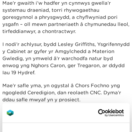
Mae’r gwaith i’w hadfer yn cynnwys gwella’r
systemau draeniad, torri rhywogaethau
goresgynnol a phrysgwydd, a chyflwyniad pori
ysgafn – oll mewn partneriaeth â chymunedau lleol,
tirfeddianwyr, a chontractwyr.
I nodi’r achlysur, bydd Lesley Griffiths, Ysgrifennydd
y Cabinet ar gyfer yr Amgylchedd a Materion
Gwledig, yn ymweld â’r warchodfa natur byd
enwog yng Nghors Caron, ger Tregaron, ar ddydd
Iau 19 Hydref.
Mae’r safle yma, yn ogystal â Chors Fochno yng
ngogledd Ceredigion, dan reolaeth CNC. Dyma’r
ddau safle mwyaf yn y prosiect.
Bydd gwaith adfer hefyd yn cael ei gynnal ar
safleoedd ger Trawsfynydd, Abergwaun,
Crosshands, Crughywel, a Llanfair-ym-muallt.