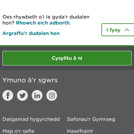
Oes rhywbeth o’i le gyda’r dudalen
hon?
Rhowch eich adborth
.
I fyny
Argraffu’r dudalen hon
Cysylltu â ni
Ymuno â'r sgwrs
Datganiad hygyrchedd
Safonau'r Gymraeg
Map o'r safle
Hawlfraint