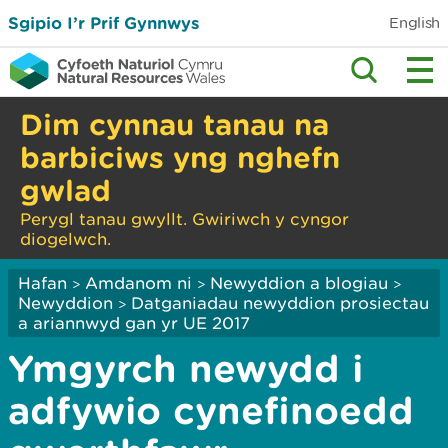
Sgipio I’r Prif Gynnwys
English
Dim cynnau tanau na
barbiciws yng nghefn
gwlad
Perygl tanau gwyllt. Gwiriwch y cyngor
diogelwch.
Hafan
Amdanom ni
Newyddion a blogiau
>
>
>
Newyddion
Datganiadau newyddion prosiectau
>
a ariannwyd gan yr UE 2017
Ymgyrch newydd i
adfywio cynefinoedd