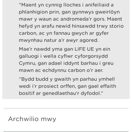
“Maent yn cynnig lloches i anifeiliaid a
phlanhigion prin, gan gynnwys gweirlöyn
mawr y waun ac andromeda’r gors. Maent
hefyd yn arafu newid hinsawdd trwy storio
carbon, ac yn fannau gwych ar gyfer
mwynhau natur a’r awyr agored.
Mae’r nawdd yma gan LIFE UE yn ein
galluogi i wella cyflwr cyforgorsydd
Cymru, gan adael iddynt barhau i greu
mawn ac echdynnu carbon o’r aer.
“Bydd budd y gwaith yn parhau ymhell
wedi i’r prosiect orffen, gan gael effaith
bositif ar genedlaethau’r dyfodol.”
Archwilio mwy