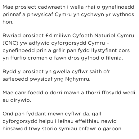
Mae prosiect cadwraeth i wella rhai o gynefinoedd
prinnaf a phwysicaf Cymru yn cychwyn yr wythnos
hon.
Bwriad prosiect £4 miliwn Cyfoeth Naturiol Cymru
(CNC) yw adfywio cyforgorsydd Cymru –
cynefinoedd prin a grëir pan fydd llystyfiant cors
yn ffurfio cromen o fawn dros gyfnod o filenia.
Bydd y prosiect yn gwella cyflwr saith o’r
safleoedd pwysicaf yng Nghymru.
Mae canrifoedd o dorri mawn a thorri ffosydd wedi
eu dirywio.
Ond pan fyddant mewn cyflwr da, gall
cyforgorsydd helpu i leihau effeithiau newid
hinsawdd trwy storio symiau enfawr o garbon.