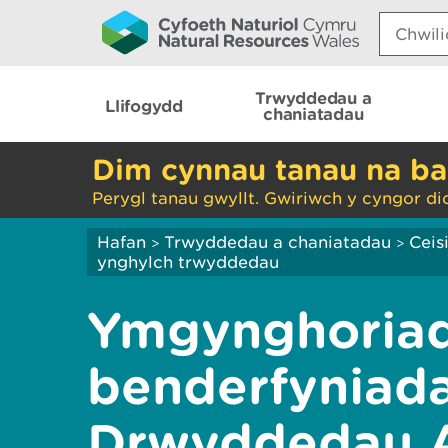
Search:
Trwyddedau a
Llifogydd
chaniatadau
Dim cynnau tanau na ba
Perygl tanau gwyllt. Gwiriwch y cyngor di
Hafan
Trwyddedau a chaniatadau
Ceis
>
>
ynghylch trwyddedau
Ymgynghoriad
benderfyniada
Drwyddedau 