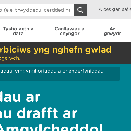
A oes gan saf
Tystiolaeth a
Canllawiau a
Ar
data
chyngor
grwydr
rbiciws yng nghefn gwlad
ogelwch.
iadau, ymgynghoriadau a phenderfyniadau
au ar
u drafft ar
Amgylcheddol