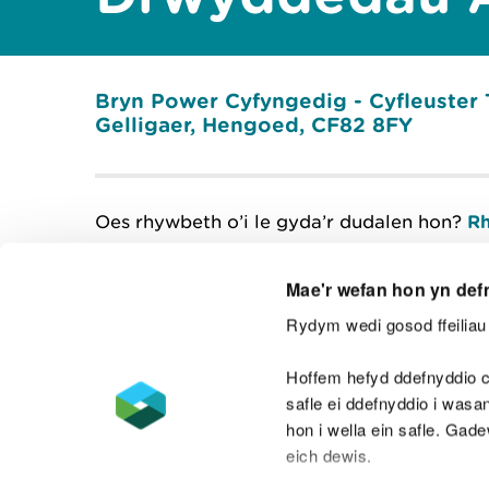
Bryn Power Cyfyngedig - Cyfleuster T
Gelligaer, Hengoed, CF82 8FY
Oes rhywbeth o’i le gyda’r dudalen hon?
Rh
Mae'r wefan hon yn def
Rydym wedi gosod ffeiliau 
Cysylltu â ni
Hoffem hefyd ddefnyddio c
safle ei ddefnyddio i was
hon i wella ein safle. Gad
eich dewis.
Datganiad hygyrchedd
Safonau'r Gymr