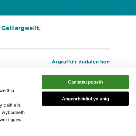
Gelliargwellt,
Argraffu’r dudalen hon
I fyny
Caniatáu popeth
weithio.
muno â'r sgwrs
Angenrheidiol yn unig
 caiff ein
’r wybodaeth
cwci i gadw
chwcis