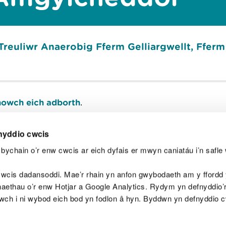
reuliwr Anaerobig Fferm Gelliargwellt, Fferm 
owch eich adborth
.
nyddio cwcis
bychain o’r enw cwcis ar eich dyfais er mwyn caniatáu i’n safle 
Y
wcis dadansoddi. Mae’r rhain yn anfon gwybodaeth am y ffordd y
anaethau o’r enw Hotjar a Google Analytics. Rydym yn defnyddio
ewch i ni wybod eich bod yn fodlon â hyn. Byddwn yn defnyddio 
aeg
Map o'r safle
Hawlfraint
Preifatrwydd a 