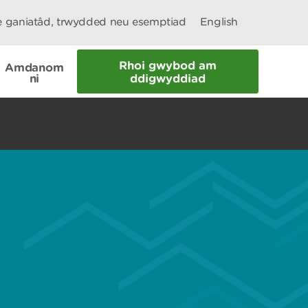
le ganiatâd, trwydded neu esemptiad
English
Rhoi gwybod am
Amdanom
ni
ddigwyddiad