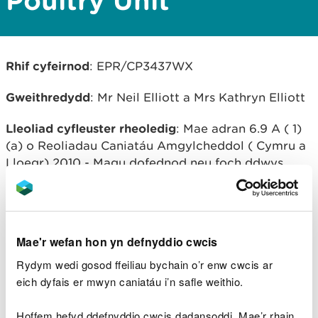
Poultry Unit
Rhif cyfeirnod
: EPR/CP3437WX
Gweithredydd
: Mr Neil Elliott a Mrs Kathryn Elliott
Lleoliad cyfleuster rheoledig
: Mae adran 6.9 A ( 1)
(a) o Reoliadau Caniatáu Amgylcheddol ( Cymru a
Lloegr) 2010 - Magu dofednod neu foch ddwys
mewn gosodiad gyda mwy na 40,000 o leoedd ar
gyfer dofednod.
Lleoliad cyfleuster rheoledig
: Cross Lanes ,
Mae'r wefan hon yn defnyddio cwcis
Wrecsam , LL13 0TF
Rydym wedi gosod ffeiliau bychain o’r enw cwcis ar
Trosolwg o broses
: Fferm dofednod dwys gyda
eich dyfais er mwyn caniatáu i’n safle weithio.
chynhwysedd ar gyfer 82,000 o ieir brwyliaid.
Hoffem hefyd ddefnyddio cwcis dadansoddi. Mae’r rhain