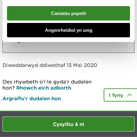
Gwaith Trin Trwytholch Safle Tirlenwi Cilgwyn
Caniatáu popeth
RJS Civil Engineering Ltd - Parry's Quarry
Ruabon Chemical Works
Angenrheidiol yn unig
Rhagor
Diweddarwyd ddiwethaf 13 Mai 2020
Oes rhywbeth o’i le gyda’r dudalen
hon?
Rhowch eich adborth
.
I fyny
Argraffu’r dudalen hon
Cysylltu â ni