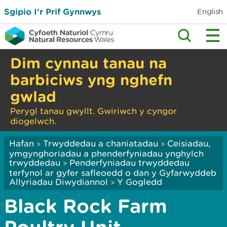
Sgipio I’r Prif Gynnwys
English
Dim cynnau tanau na
barbiciws yng nghefn
gwlad
Perygl tanau gwyllt. Gwiriwch y cyngor
diogelwch.
Hafan
Trwyddedau a chaniatadau
Ceisiadau,
>
>
ymgynghoriadau a phenderfyniadau ynghylch
trwyddedau
Penderfyniadau trwyddedau
>
terfynol ar gyfer safleoedd o dan y Gyfarwyddeb
Allyriadau Diwydiannol
Y Gogledd
>
Black Rock Farm