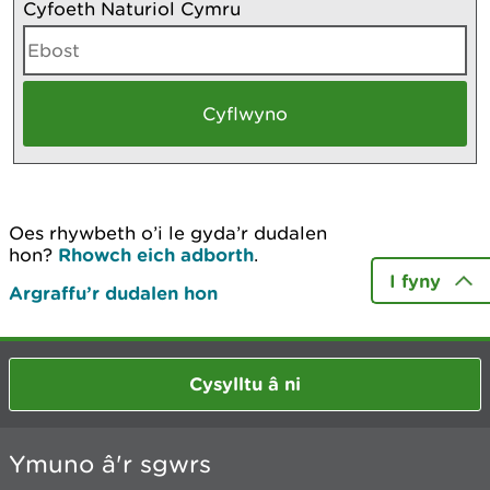
Cyfoeth Naturiol Cymru
Oes rhywbeth o’i le gyda’r dudalen
hon?
Rhowch eich adborth
.
I fyny
Argraffu’r dudalen hon
Cysylltu â ni
Ymuno â'r sgwrs