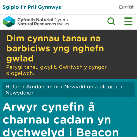
Sgipio I’r Prif Gynnwys
English
Dim cynnau tanau na
barbiciws yng nghefn
gwlad
Perygl tanau gwyllt. Gwiriwch y cyngor
diogelwch.
Hafan
Amdanom ni
Newyddion a blogiau
>
>
>
Newyddion
Arwyr cynefin â
charnau cadarn yn
dychwelyd i Beacon