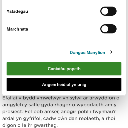
Meddai Rosalind Watkins, Uwch Swyddog Rheoli
Tir CNC:
Ystadegau
“Rydym yn falch iawn i groesawu’r
Marchnata
gwartheg yn ôl i Beacon Hill am dymor
pori arall. Maen nhw'n gwneud gwaith
anhygoel wrth gadw'r rhostir mewn cyflwr
da, gan helpu i reoli prysgwydd a chreu'r
Dangos Manylion
amodau cywir i fywyd gwyllt ffynnu.
“Bob blwyddyn rydym yn gweld
manteision eu gwaith, ac mae'n wych gallu
Caniatáu popeth
defnyddio dull mor naturiol ac effaith isel
o reoli'r lle arbennig hwn.”
Angenrheidiol yn unig
Efallai y bydd ymwelwyr yn sylwi ar arwyddion o
amgylch y safle gyda rhagor o wybodaeth am y
prosiect. Fel bob amser, anogir pobl i fwynhau'r
ardal yn gyfrifol, cadw cŵn dan reolaeth, a rhoi
digon o le i'r gwartheg.