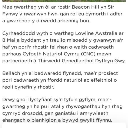
Mae gwartheg yn ôl ar rostir Beacon Hill yn Sir
Fynwy y gwanwyn hwn, gan roi eu cymorth i adfer
a gwarchod y dirwedd arbennig hon.
Cyrhaeddodd wyth o wartheg Lowline Awstralia ar
8 Mai a byddant yn treulio misoedd y gwanwyn a'r
haf yn pori'r rhostir fel rhan o waith cadwraeth
parhaus Cyfoeth Naturiol Cymru (CNC) mewn
partneriaeth â Thirwedd Genedlaethol Dyffryn Gwy.
Bellach yn ei bedwaredd flynedd, mae'r prosiect
pori cadwraeth yn ffordd naturiol ac effeithiol o
reoli cynefin y rhostir.
Drwy gnoi llystyfiant sy'n tyfu'n gyflym, mae'r
gwartheg yn helpu i atal y rhywogaethau hyn rhag
cymryd drosodd, gan ganiatáu i amrywiaeth
ehangach o blanhigion a bywyd gwyllt ffynnu.