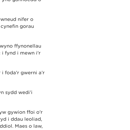
wneud nifer o
 cynefin gorau
lwyno ffynonellau
i fynd i mewn i'r
 foda'r gwerni a’r
n sydd wedi’i
yw gywion ffoi o'r
 i ddau leoliad,
diol. Maes o law,