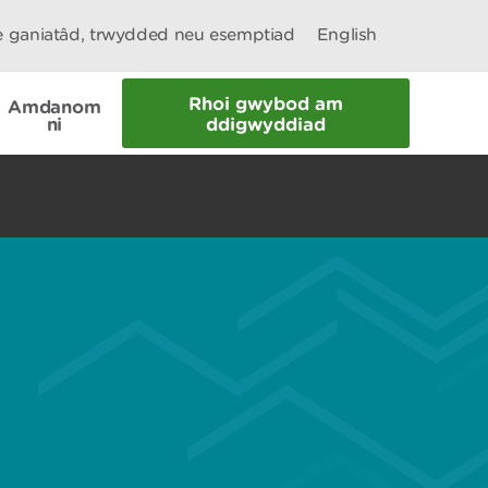
le ganiatâd, trwydded neu esemptiad
English
Rhoi gwybod am
Amdanom
ni
ddigwyddiad