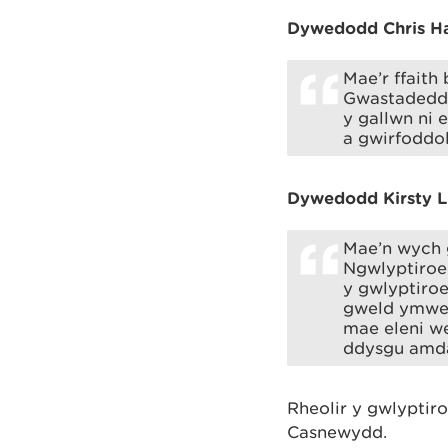
Dywedodd Chris Har
Mae’r ffait
Gwastadedda
y gallwn ni 
a gwirfoddo
Dywedodd
Kirsty 
Mae’n wych 
Ngwlyptiroe
y gwlyptiroe
gweld ymwel
mae eleni we
ddysgu amda
Rheolir y gwlypti
Casnewydd.