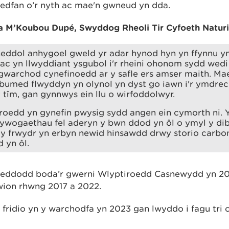
edfan o’r nyth ac mae'n gwneud yn dda.
a M’Koubou Dupé, Swyddog Rheoli Tir Cyfoeth Natur
neddol anhygoel gweld yr adar hynod hyn yn ffynnu 
ac yn llwyddiant ysgubol i'r rheini ohonom sydd wedi
warchod cynefinoedd ar y safle ers amser maith. Ma
 bumed flwyddyn yn olynol yn dyst go iawn i'r ymdre
tîm, gan gynnwys ein llu o wirfoddolwyr.
roedd yn gynefin pwysig sydd angen ein cymorth ni. Y
rywogaethau fel aderyn y bwn ddod yn ôl o ymyl y dib
 y frwydr yn erbyn newid hinsawdd drwy storio carbon
d yn ôl.
haeddodd boda’r gwerni Wlyptiroedd Casnewydd yn 2
wion rhwng 2017 a 2022.
 fridio yn y warchodfa yn 2023 gan lwyddo i fagu tri