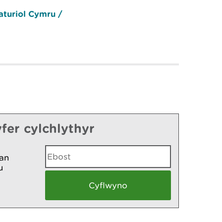
aturiol Cymru /
fer cylchlythyr
an
u