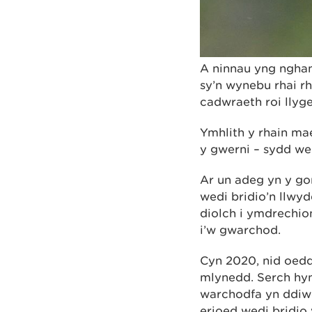
A ninnau yng nghan
sy’n wynebu rhai r
cadwraeth roi llyge
Ymhlith y rhain ma
y gwerni – sydd w
Ar un adeg yn y gor
wedi bridio’n llw
diolch i ymdrechio
i’w gwarchod.
Cyn 2020, nid oed
mlynedd. Serch hy
warchodfa yn ddiw
erioed wedi bridio