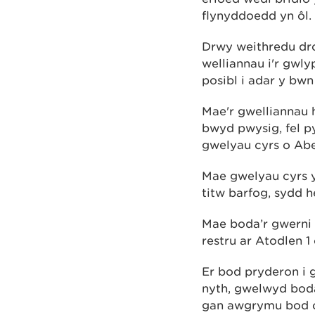
flynyddoedd yn ôl.
Drwy weithredu dro
welliannau i'r gwl
posibl i adar y bwn
Mae'r gwelliannau 
bwyd pwysig, fel p
gwelyau cyrs o Abe
Mae gwelyau cyrs y
titw barfog, sydd h
Mae boda’r gwerni 
restru ar Atodlen 
Er bod pryderon i 
nyth, gwelwyd bod
gan awgrymu bod o 