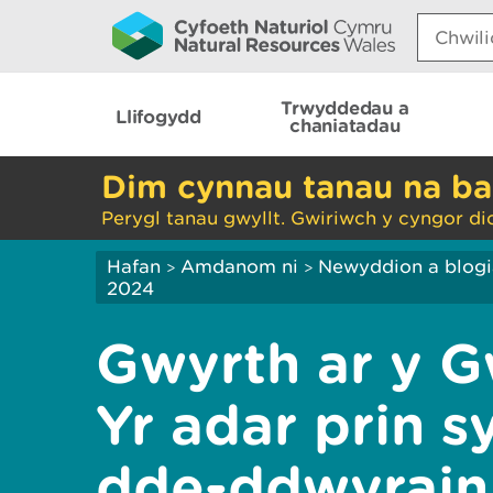
Search:
Trwyddedau a
Llifogydd
chaniatadau
Dim cynnau tanau na ba
Perygl tanau gwyllt. Gwiriwch y cyngor di
Hafan
Amdanom ni
Newyddion a blog
>
>
2024
Gwyrth ar y 
Yr adar prin s
dde-ddwyrain