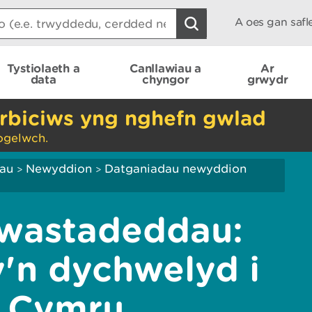
A oes gan saf
Tystiolaeth a
Canllawiau a
Ar
data
chyngor
grwydr
rbiciws yng nghefn gwlad
ogelwch.
iau
Newyddion
Datganiadau newyddion
>
>
Gwastadeddau:
y'n dychwelyd i
 Cymru