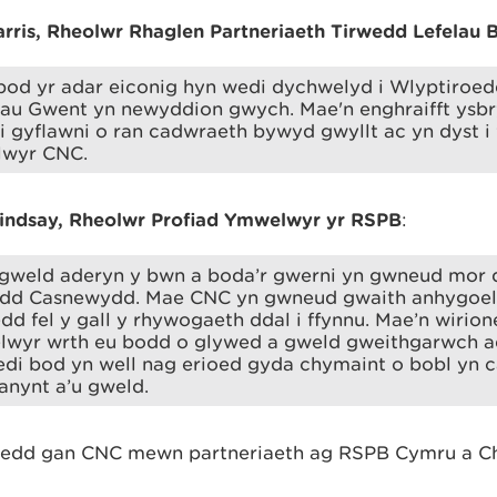
ris, Rheolwr Rhaglen Partneriaeth Tirwedd Lefelau 
h bod yr adar eiconig hyn wedi dychwelyd i Wlyptiro
u Gwent yn newyddion gwych. Mae'n enghraifft ysbry
ei gyflawni o ran cadwraeth bywyd gwyllt ac yn dyst i 
lwyr CNC.
Lindsay, Rheolwr Profiad Ymwelwyr yr RSPB
:
gweld aderyn y bwn a boda’r gwerni yn gwneud mor 
dd Casnewydd. Mae CNC yn gwneud gwaith anhygoel y
dd fel y gall y rhywogaeth ddal i ffynnu. Mae’n wirio
wyr wrth eu bodd o glywed a gweld gweithgarwch a
di bod yn well nag erioed gyda chymaint o bobl yn ca
nynt a’u gweld.
roedd gan CNC mewn partneriaeth ag RSPB Cymru a C