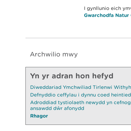
I gynllunio eich y
Gwarchodfa Natur 
Archwilio mwy
Yn yr adran hon hefyd
Diweddariad Ymchwiliad Tirlenwi Withyhe
Defnyddio ceffylau i dynnu coed heintied
Adroddiad tystiolaeth newydd yn cefnogi
ansawdd dŵr afonydd
Rhagor