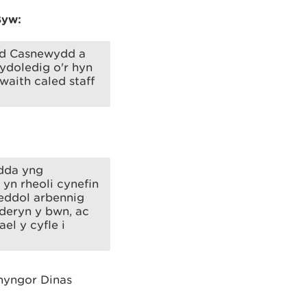
Byw:
edd Casnewydd a
doledig o'r hyn
waith caled staff
dda yng
n rheoli cynefin
neddol arbennig
deryn y bwn, ac
el y cyfle i
hyngor Dinas