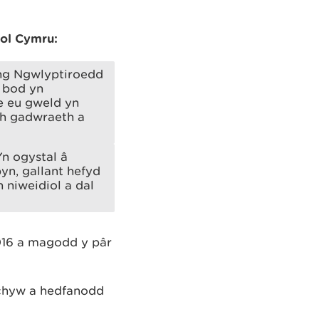
iol Cymru:
yng Ngwlyptiroedd
 bod yn
e eu gweld yn
ch gadwraeth a
n ogystal â
yn, gallant hefyd
 niweidiol a dal
016 a magodd y pâr
 chyw a hedfanodd