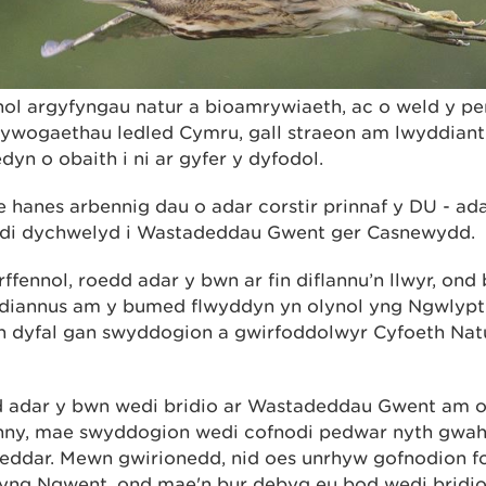
ol argyfyngau natur a bioamrywiaeth, ac o weld y per
hywogaethau ledled Cymru, gall straeon am lwyddiant
dyn o obaith i ni ar gyfer y dyfodol.
e hanes arbennig dau o adar corstir prinnaf y DU - a
edi dychwelyd i Wastadeddau Gwent ger Casnewydd.
ffennol, roedd adar y bwn ar fin diflannu’n llwyr, on
yddiannus am y bumed flwyddyn yn olynol yng Ngwlyp
n dyfal gan swyddogion a gwirfoddolwyr Cyfoeth Nat
d adar y bwn wedi bridio ar Wastadeddau Gwent am o
nny, mae swyddogion wedi cofnodi pedwar nyth gwah
eddar. Mewn gwirionedd, nid oes unrhyw gofnodion f
 yng Ngwent, ond mae'n bur debyg eu bod wedi bridi