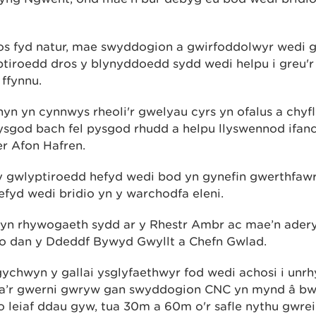
s fyd natur, mae swyddogion a gwirfoddolwyr wedi g
yptiroedd dros y blynyddoedd sydd wedi helpu i greu'r
 ffynnu.
hyn yn cynnwys rheoli'r gwelyau cyrs yn ofalus a chyf
ysgod bach fel pysgod rhudd a helpu llyswennod ifanc 
r Afon Hafren.
 gwlyptiroedd hefyd wedi bod yn gynefin gwerthfawr i
efyd wedi bridio yn y warchodfa eleni.
yn rhywogaeth sydd ar y Rhestr Ambr ac mae’n adery
1 o dan y Ddeddf Bywyd Gwyllt a Chefn Gwlad.
gychwyn y gallai ysglyfaethwyr fod wedi achosi i unrh
a’r gwerni gwryw gan swyddogion CNC yn mynd â bwyd
leiaf ddau gyw, tua 30m a 60m o'r safle nythu gwreid