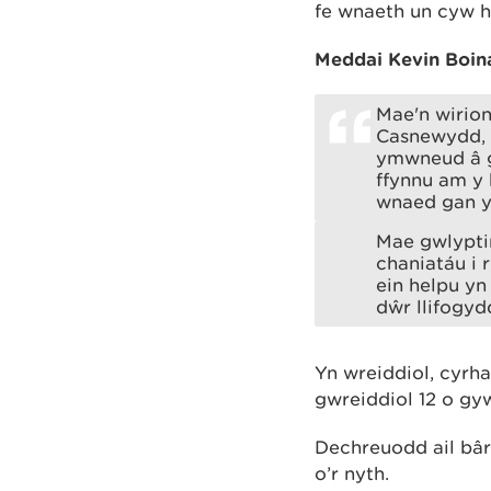
fe wnaeth un cyw h
Meddai Kevin Boin
Mae'n wirio
Casnewydd, 
ymwneud â g
ffynnu am y
wnaed gan y 
Mae gwlypti
chaniatáu i 
ein helpu yn
dŵr llifogyd
Yn wreiddiol, cyr
gwreiddiol 12 o gy
Dechreuodd ail bâr
o’r nyth.