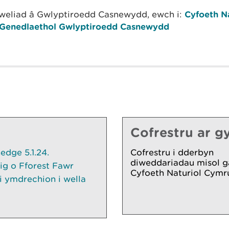
mweliad â Gwlyptiroedd Casnewydd, ewch i:
Cyfoeth N
Genedlaethol Gwlyptiroedd Casnewydd
Cofrestru ar gy
dge 5.1.24.
Cofrestru i dderbyn
diweddariadau misol g
ig o Fforest Fawr
Cyfoeth Naturiol Cymr
 ymdrechion i wella