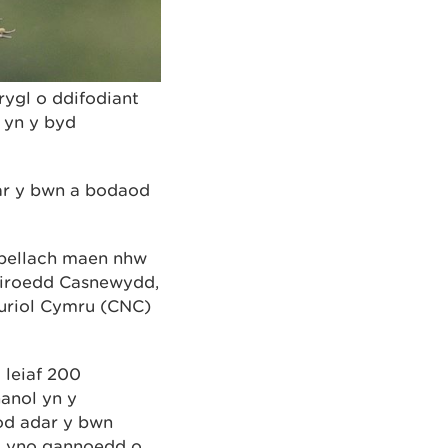
ygl o ddifodiant
 yn y byd
dar y bwn a bodaod
d bellach maen nhw
tiroedd Casnewydd,
uriol Cymru (CNC)
 leiaf 200
anol yn y
od adar y bwn
o yno gannoedd o