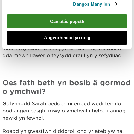
Dangos Manylion
ac yn barod i geisio gwneud pethau’n wahanol, ac
fe wnaeth hynny ein galluogi i ddylunio a darparu’r
gwasanaeth ar gyfer gwirio a gewch ddefnyddio
Caniatáu popeth
ein tir
.
Angenrheidiol yn unig
Dyma’r gwasanaeth ‘gwirio’ cyntaf yn CNC ac
mae’n rhywbeth a allai, yn ein barn ni, weithio’n
dda mewn llawer o feysydd eraill yn y sefydliad.
Oes fath beth yn bosib â gormod
o ymchwil?
Gofynnodd Sarah oedden ni erioed wedi teimlo
bod angen casglu mwy o ymchwil i helpu i annog
newid yn fewnol.
Roedd yn gwestiwn diddorol, ond yr ateb yw na.