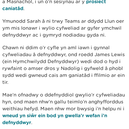
a Masnachol, i un o’n sesiynau ar y
prosiect
caniatâd
.
Ymunodd Sarah â ni trwy Teams ar ddydd Llun oer
ym mis Ionawr i wylio cyfweliad ar gyfer ymchwil
defnyddwyr ac i gymryd nodiadau gyda ni.
Chawn ni ddim o’r cyfle yn aml iawn i gynnal
cyfweliadau â defnyddwyr, ond roedd James Lewis
(ein Hymchwilydd Defnyddwyr) wedi dod o hyd i
rywfaint o amser dros y Nadolig i gyfweld â phobl
sydd wedi gwneud cais am ganiatâd i ffilmio ar ein
tir.
Mae’n ofnadwy o ddefnyddiol gwylio’r cyfweliadau
hyn, ond maen nhw’n gallu teimlo’n anghyfforddus
weithiau hefyd. Maen nhw mor bwysig i’n helpu ni i
wneud yn siŵr ein bod yn gwella’r wefan i’n
defnyddwyr
.