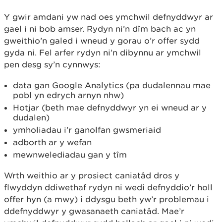
Y gwir amdani yw nad oes ymchwil defnyddwyr ar
gael i ni bob amser. Rydyn ni’n dîm bach ac yn
gweithio’n galed i wneud y gorau o’r offer sydd
gyda ni. Fel arfer rydyn ni’n dibynnu ar ymchwil
pen desg sy’n cynnwys:
data gan Google Analytics (pa dudalennau mae
pobl yn edrych arnyn nhw)
Hotjar (beth mae defnyddwyr yn ei wneud ar y
dudalen)
ymholiadau i’r ganolfan gwsmeriaid
adborth ar y wefan
mewnwelediadau gan y tîm
Wrth weithio ar y prosiect caniatâd dros y
flwyddyn ddiwethaf rydyn ni wedi defnyddio’r holl
offer hyn (a mwy) i ddysgu beth yw’r problemau i
ddefnyddwyr y gwasanaeth caniatâd. Mae’r