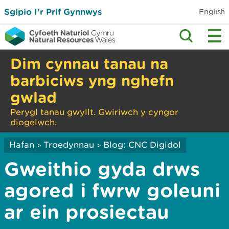
Sgipio I’r Prif Gynnwys
English
Dim cynnau tanau na
barbiciws yng nghefn
gwlad
Perygl tanau gwyllt. Gwiriwch y cyngor
diogelwch.
Hafan
Troedynnau
Blog: CNC Digidol
>
>
Gweithio gyda drws
agored i fwrw goleuni
ar ein prosiectau