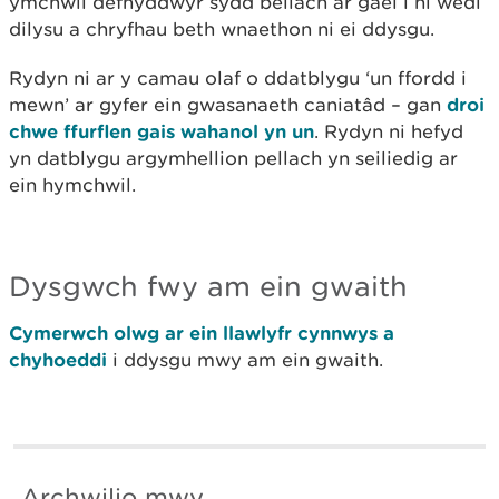
ymchwil defnyddwyr sydd bellach ar gael i ni wedi
dilysu a chryfhau beth wnaethon ni ei ddysgu.
Rydyn ni ar y camau olaf o ddatblygu ‘un ffordd i
mewn’ ar gyfer ein gwasanaeth caniatâd – gan
droi
chwe ffurflen gais wahanol yn un
. Rydyn ni hefyd
yn datblygu argymhellion pellach yn seiliedig ar
ein hymchwil.
Dysgwch fwy am ein gwaith
Cymerwch olwg ar ein llawlyfr cynnwys a
chyhoeddi
i ddysgu mwy am ein gwaith.
Archwilio mwy