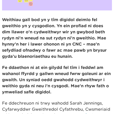
Weithiau gall bod yn y tîm digidol deimlo fel
gweithio yn y cysgodion. Yn ein profiad ni does
dim llawer o’n cydweithwyr wir yn gwybod beth
rydyn ni’n wneud na sut rydyn ni’n gweithio. Mae
hynny’n her i lawer ohonon ni yn CNC – mae’n
sefydliad ofnadwy o fawr ac mae pawb yn brysur
gyda’u blaenoriaethau eu hunain.
Fe ddaethon ni at ein gilydd fel tîm i feddwl am
wahanol ffyrdd y gallwn wneud fwrw goleuni ar ein
gwaith. Un syniad oedd gwahodd cydweithwyr i
weithio gyda ni neu i’n cysgodi. Mae’n rhyw fath o
ymweliad safle digidol.
Fe ddechreuon ni trwy wahodd Sarah Jennings,
Cyfarwyddwr Gweithredol Cyfathrebu, Cwsmeriaid