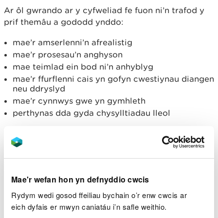
Ar ôl gwrando ar y cyfweliad fe fuon ni’n trafod y
prif themâu a gododd ynddo:
mae’r amserlenni’n afrealistig
mae’r prosesau’n anghyson
mae teimlad ein bod ni’n anhyblyg
mae’r ffurflenni cais yn gofyn cwestiynau diangen
neu ddryslyd
mae’r cynnwys gwe yn gymhleth
perthynas dda gyda chysylltiadau lleol
Gwella’r wefan i’r bobl sy’n ei
defnyddio
Roedd y cyfweliad yn agoriad llygad i Sarah –
Mae'r wefan hon yn defnyddio cwcis
mae’n dda clywed y math yma o beth o lygad y
ffynnon. Roedd hefyd yn gyfle gwych i ni ddangos
Rydym wedi gosod ffeiliau bychain o’r enw cwcis ar
bod yna ymchwil wirioneddol werthfawr ar gael i ni
eich dyfais er mwyn caniatáu i’n safle weithio.
sy’n gallu’n helpu i wella’r wefan, ynghyd â’n